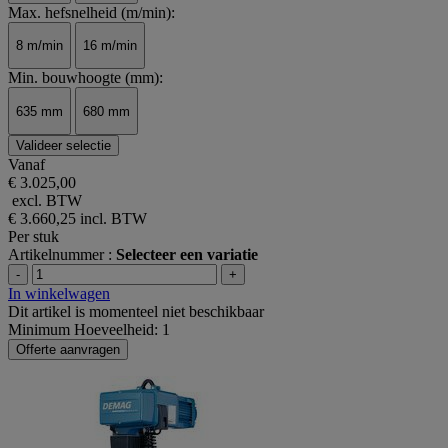
Max. hefsnelheid (m/min):
8 m/min
16 m/min
Min. bouwhoogte (mm):
635 mm
680 mm
Valideer selectie
Vanaf
€ 3.025,00
excl. BTW
€ 3.660,25
incl. BTW
Per stuk
Artikelnummer :
Selecteer een variatie
-
+
In winkelwagen
Dit artikel is momenteel niet beschikbaar
Minimum Hoeveelheid: 1
Offerte aanvragen