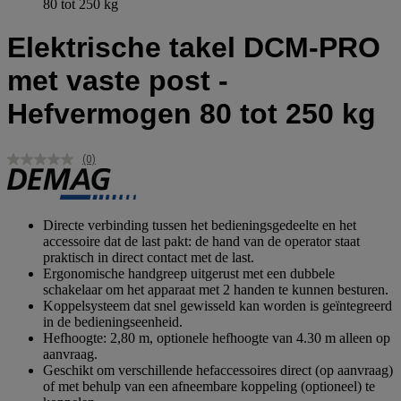
80 tot 250 kg
Elektrische takel DCM-PRO
met vaste post -
Hefvermogen 80 tot 250 kg
(0)
Geen
scorewaarde.
Dezelfde
paginalink.
Directe verbinding tussen het bedieningsgedeelte en het
accessoire dat de last pakt: de hand van de operator staat
praktisch in direct contact met de last.
Ergonomische handgreep uitgerust met een dubbele
schakelaar om het apparaat met 2 handen te kunnen besturen.
Koppelsysteem dat snel gewisseld kan worden is geïntegreerd
in de bedieningseenheid.
Hefhoogte: 2,80 m, optionele hefhoogte van 4.30 m alleen op
aanvraag.
Geschikt om verschillende hefaccessoires direct (op aanvraag)
of met behulp van een afneembare koppeling (optioneel) te