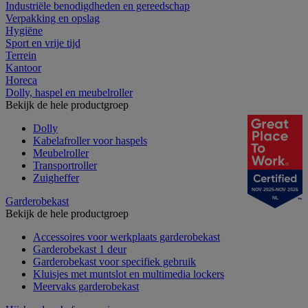
Industriële benodigdheden en gereedschap
Verpakking en opslag
Hygiëne
Sport en vrije tijd
Terrein
Kantoor
Horeca
Dolly, haspel en meubelroller
Bekijk de hele productgroep
Dolly
Kabelafroller voor haspels
Meubelroller
Transportroller
Zuigheffer
NOV 2025-NOV 2026
Garderobekast
NL
Bekijk de hele productgroep
Accessoires voor werkplaats garderobekast
Garderobekast 1 deur
Garderobekast voor specifiek gebruik
Kluisjes met muntslot en multimedia lockers
Meervaks garderobekast