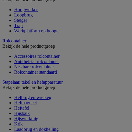
Hoogwerker
Loopbrug
Steiger
Trap
Werkplatform op hoogte
Rolcontainer
Bekijk de hele productgroep
Accessoires rolcontainer
Antidiefstal rolcontainer
Nestbare rolcontainer
Rolcontainer standaard
Stapelaar, takel en hefapparatuur
Bekijk de hele productgroep
Hefbrug en wielkeg
Hefmagneet
Heftafel
Hijsbalk
Hijswerktuig
Krik
Laadbrug en dokhelling