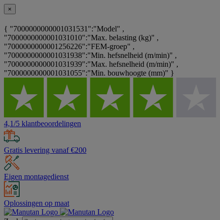
×
{ "7000000000001031531":"Model" ,
"7000000000001031010":"Max. belasting (kg)" ,
"7000000000001256226":"FEM-groep" ,
"7000000000001031938":"Min. hefsnelheid (m/min)" ,
"7000000000001031939":"Max. hefsnelheid (m/min)" ,
"7000000000001031055":"Min. bouwhoogte (mm)" }
4,1/5 klantbeoordelingen
Gratis levering vanaf €200
Eigen montagedienst
Oplossingen op maat