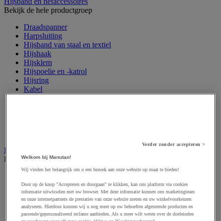
Hijsband en hefaccessoires
Bekijk de hele productgroep
Draadspanner
Harpsluiting
Hijsband van staal en textiel
Hijshaak
Hijsklem
Hijspoelie en -katrol
Hijsring
Kabel
Kopschakel en snelschakel
Sjorband en trekstang
Spanband
Stalen ketting
Touw en draad
Verder zonder accepteren >
Industriële en magazijnstellingen
Welkom bij Manutan!
Bekijk de hele productgroep
Wij vinden het belangrijk om u een bezoek aan onze website op maat te bieden!
Doorschuifstelling en doorrolstelling
Draagarmstelling voor lange lasten
Door op de knop "Accepteren en doorgaan" te klikken, kan ons platform via cookies
informatie uitwisselen met uw browser. Met deze informatie kunnen ons marketingteam
Entresol voor magazijn
en onze internetpartners de prestaties van onze website meten en uw winkelvoorkeuren
Lichte stelling
analyseren. Hierdoor kunnen wij u nog meer op uw behoeften afgestemde producten en
Middelzware stelling
passende/gepersonaliseerd reclame aanbieden. Als u meer wilt weten over de doeleinden
Palletstelling