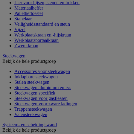
Lier voor hijsen, slepen en trekken
Materiaalheffer
Palletheftoestel
Stapelaar
Veiligheidsstandaard en steun
Vijzel
Werkplaatskraan en -hijskraan
Werkplaatsportaalkraan
Zwenkkraan
Steekwagen
Bekijk de hele productgroep
Accessoires voor steekwagen
Inklapbare steekwagen
Stalen steekwagen
Steekwagen aluminium en rvs
Steekwagen specifiek
Steekwagen voor gasflessen
Steekwagen voor zware ladingen
Trappensteekwagen
Vatensteekwagen
Systeem- en scheidingswand
Bekijk de hele productgroep