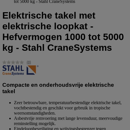
tot 5000 kg - Stahl CraneSystems
Elektrische takel met
elektrische loopkat -
Hefvermogen 1000 tot 5000
kg - Stahl CraneSystems
(0)
Geen
scorewaarde.
Dezelfde
paginalink.
Compacte en onderhoudsvrije elektrische
takel
Zeer betrouwbare, temperatuurbestendige elektrische takel,
vochtbestendig en geschikt voor gebruik in tropische
weersomstandigheden.
Asbestvrije remvoering met lange levensduur, meervoudige
reminstelling mogelijk.
Eindeloopbeveiliging en wrijvingsbegrenzer tegen