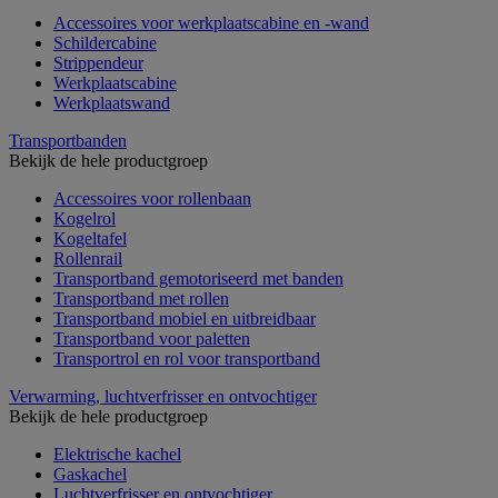
Accessoires voor werkplaatscabine en -wand
Schildercabine
Strippendeur
Werkplaatscabine
Werkplaatswand
Transportbanden
Bekijk de hele productgroep
Accessoires voor rollenbaan
Kogelrol
Kogeltafel
Rollenrail
Transportband gemotoriseerd met banden
Transportband met rollen
Transportband mobiel en uitbreidbaar
Transportband voor paletten
Transportrol en rol voor transportband
Verwarming, luchtverfrisser en ontvochtiger
Bekijk de hele productgroep
Elektrische kachel
Gaskachel
Luchtverfrisser en ontvochtiger