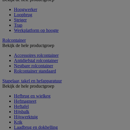
Hoogwerker
Loopbrug
Steiger
Trap
Werkplatform op hoogte
Rolcontainer
Bekijk de hele productgroep
Accessoires rolcontainer
Antidiefstal rolcontainer
Nestbare rolcontainer
Rolcontainer standaard
Stapelaar, takel en hefapparatuur
Bekijk de hele productgroep
Hefbrug en wielkeg
Hefmagneet
Heftafel
Hijsbalk
Hijswerktuig
Krik
Laadbrug en dokhelling