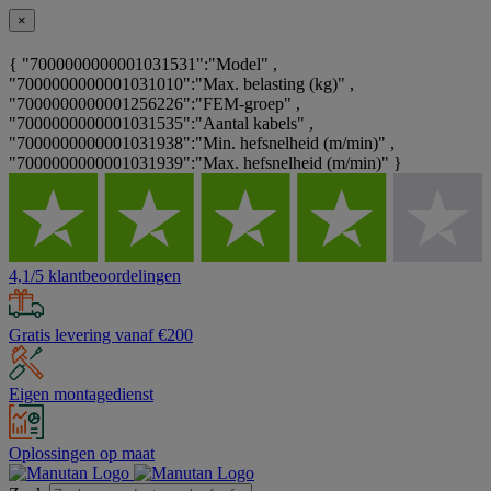
×
{ "7000000000001031531":"Model" ,
"7000000000001031010":"Max. belasting (kg)" ,
"7000000000001256226":"FEM-groep" ,
"7000000000001031535":"Aantal kabels" ,
"7000000000001031938":"Min. hefsnelheid (m/min)" ,
"7000000000001031939":"Max. hefsnelheid (m/min)" }
4,1/5 klantbeoordelingen
Gratis levering vanaf €200
Eigen montagedienst
Oplossingen op maat