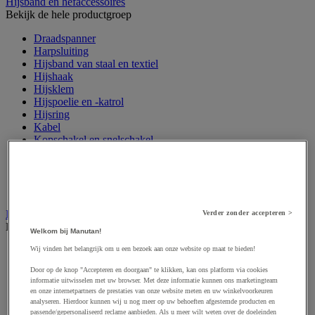
Hijsband en hefaccessoires
Bekijk de hele productgroep
Draadspanner
Harpsluiting
Hijsband van staal en textiel
Hijshaak
Hijsklem
Hijspoelie en -katrol
Hijsring
Kabel
Kopschakel en snelschakel
Sjorband en trekstang
Spanband
Stalen ketting
Touw en draad
Industriële en magazijnstellingen
Verder zonder accepteren >
Bekijk de hele productgroep
Welkom bij Manutan!
Doorschuifstelling en doorrolstelling
Wij vinden het belangrijk om u een bezoek aan onze website op maat te bieden!
Draagarmstelling voor lange lasten
Door op de knop "Accepteren en doorgaan" te klikken, kan ons platform via cookies
Entresol voor magazijn
informatie uitwisselen met uw browser. Met deze informatie kunnen ons marketingteam
Lichte stelling
en onze internetpartners de prestaties van onze website meten en uw winkelvoorkeuren
Middelzware stelling
analyseren. Hierdoor kunnen wij u nog meer op uw behoeften afgestemde producten en
Palletstelling
passende/gepersonaliseerd reclame aanbieden. Als u meer wilt weten over de doeleinden