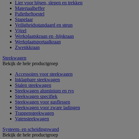
Lier voor hijsen, slepen en trekken
Materiaalheffer
Palletheftoestel
Stapelaar
Veiligheidsstandaard en steun
Vijzel
Werkplaatskraan en -hijskraan
Werkplaatsportaalkraan
Zwenkkraan
Steekwagen
Bekijk de hele productgroep
Accessoires voor steekwagen
Inklapbare steekwagen
Stalen steekwagen
Steekwagen aluminium en rvs
Steekwagen specifiek
Steekwagen voor gasflessen
Steekwagen voor zware ladingen
Trappensteekwagen
Vatensteekwagen
Systeem- en scheidingswand
Bekijk de hele productgroep