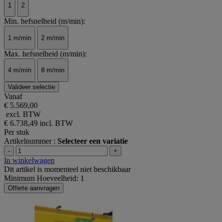
1
2
Min. hefsnelheid (m/min):
1 m/min
2 m/min
Max. hefsnelheid (m/min):
4 m/min
8 m/min
Valideer selectie
Vanaf
€ 5.569,00
excl. BTW
€ 6.738,49
incl. BTW
Per stuk
Artikelnummer :
Selecteer een variatie
-
+
In winkelwagen
Dit artikel is momenteel niet beschikbaar
Minimum Hoeveelheid: 1
Offerte aanvragen