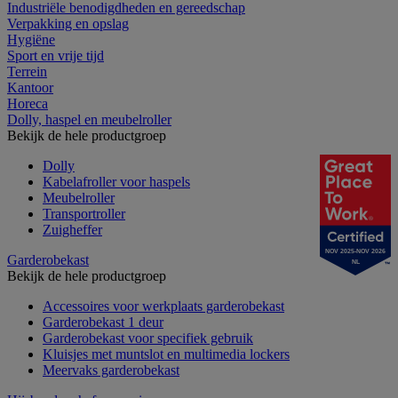
Industriële benodigdheden en gereedschap
Verpakking en opslag
Hygiëne
Sport en vrije tijd
Terrein
Kantoor
Horeca
Dolly, haspel en meubelroller
Bekijk de hele productgroep
Dolly
Kabelafroller voor haspels
Meubelroller
Transportroller
Zuigheffer
NOV 2025-NOV 2026
Garderobekast
NL
Bekijk de hele productgroep
Accessoires voor werkplaats garderobekast
Garderobekast 1 deur
Garderobekast voor specifiek gebruik
Kluisjes met muntslot en multimedia lockers
Meervaks garderobekast