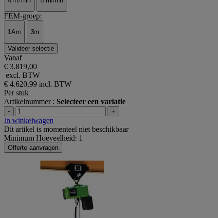
4 m/min
8 m/min
FEM-groep:
1Am
3m
Valideer selectie
Vanaf
€ 3.819,00
excl. BTW
€ 4.620,99
incl. BTW
Per stuk
Artikelnummer :
Selecteer een variatie
-
+
In winkelwagen
Dit artikel is momenteel niet beschikbaar
Minimum Hoeveelheid: 1
Offerte aanvragen