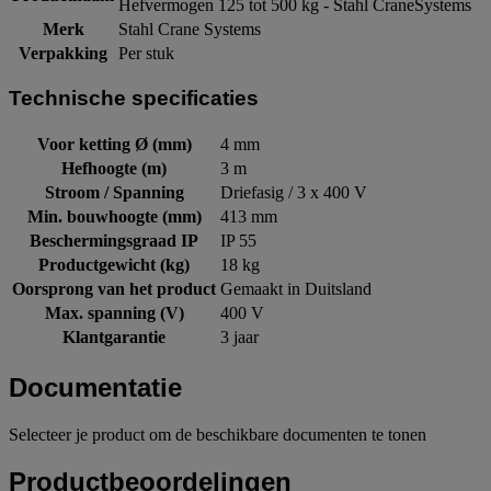
Hefvermogen 125 tot 500 kg - Stahl CraneSystems
Merk
Stahl Crane Systems
Verpakking
Per stuk
Technische specificaties
Voor ketting Ø (mm)
4 mm
Hefhoogte (m)
3 m
Stroom / Spanning
Driefasig / 3 x 400 V
Min. bouwhoogte (mm)
413 mm
Beschermingsgraad IP
IP 55
Productgewicht (kg)
18 kg
Oorsprong van het product
Gemaakt in Duitsland
Max. spanning (V)
400 V
Klantgarantie
3 jaar
Documentatie
Selecteer je product om de beschikbare documenten te tonen
Productbeoordelingen