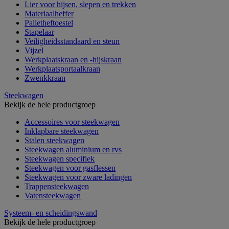
Lier voor hijsen, slepen en trekken
Materiaalheffer
Palletheftoestel
Stapelaar
Veiligheidsstandaard en steun
Vijzel
Werkplaatskraan en -hijskraan
Werkplaatsportaalkraan
Zwenkkraan
Steekwagen
Bekijk de hele productgroep
Accessoires voor steekwagen
Inklapbare steekwagen
Stalen steekwagen
Steekwagen aluminium en rvs
Steekwagen specifiek
Steekwagen voor gasflessen
Steekwagen voor zware ladingen
Trappensteekwagen
Vatensteekwagen
Systeem- en scheidingswand
Bekijk de hele productgroep