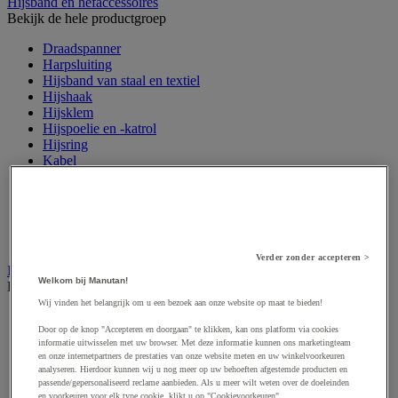
Hijsband en hefaccessoires
Bekijk de hele productgroep
Draadspanner
Harpsluiting
Hijsband van staal en textiel
Hijshaak
Hijsklem
Hijspoelie en -katrol
Hijsring
Kabel
Kopschakel en snelschakel
Sjorband en trekstang
Spanband
Stalen ketting
Touw en draad
Verder zonder accepteren >
Industriële en magazijnstellingen
Welkom bij Manutan!
Bekijk de hele productgroep
Wij vinden het belangrijk om u een bezoek aan onze website op maat te bieden!
Doorschuifstelling en doorrolstelling
Door op de knop "Accepteren en doorgaan" te klikken, kan ons platform via cookies
Draagarmstelling voor lange lasten
informatie uitwisselen met uw browser. Met deze informatie kunnen ons marketingteam
Entresol voor magazijn
en onze internetpartners de prestaties van onze website meten en uw winkelvoorkeuren
Lichte stelling
analyseren. Hierdoor kunnen wij u nog meer op uw behoeften afgestemde producten en
Middelzware stelling
passende/gepersonaliseerd reclame aanbieden. Als u meer wilt weten over de doeleinden
Palletstelling
en voorkeuren voor elk type cookie, klikt u op "Cookievoorkeuren".