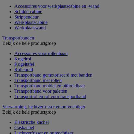
Accessoires voor werkplaatscabine en -wand
Schildercabine
Strippendeur
Werkplaatscabine
Werkplaatswand
Transportbanden
Bekijk de hele productgroep
Accessoires voor rollenbaan
Kogelrol
Kogeltafel
Rollenrail
Transportband gemotoriseerd met banden
Transportband met rollen
Transportband mobiel en uitbreidbaar
Transportband voor paletten
Transportrol en rol voor transportband
Verwarming, luchtverfrisser en ontvochtiger
Bekijk de hele productgroep
Elektrische kachel
Gaskachel
Luchtverfrisser en ontvochtiger