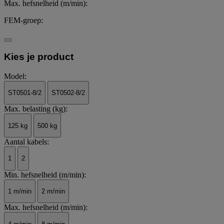
Max. hefsnelheid (m/min):
FEM-groep:
Kies je product
Model:
ST0501-8/2
ST0502-8/2
Max. belasting (kg):
125 kg
500 kg
Aantal kabels:
1
2
Min. hefsnelheid (m/min):
1 m/min
2 m/min
Max. hefsnelheid (m/min):