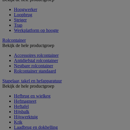
Hoogwerker
Loopbrug
Steiger
Trap
Werkplatform op hoogte
Rolcontainer
Bekijk de hele productgroep
Accessoires rolcontainer
Antidiefstal rolcontainer
Nestbare rolcontainer
Rolcontainer standaard
Stapelaar, takel en hefapparatuur
Bekijk de hele productgroep
Hefbrug en wielkeg
Hefmagneet
Heftafel
Hijsbalk
Hijswerktuig
Krik
Laadbrug en dokhelling