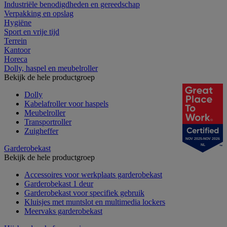
Industriële benodigdheden en gereedschap
Verpakking en opslag
Hygiëne
Sport en vrije tijd
Terrein
Kantoor
Horeca
Dolly, haspel en meubelroller
Bekijk de hele productgroep
Dolly
Kabelafroller voor haspels
Meubelroller
Transportroller
Zuigheffer
NOV 2025-NOV 2026
NL
Garderobekast
Bekijk de hele productgroep
Accessoires voor werkplaats garderobekast
Garderobekast 1 deur
Garderobekast voor specifiek gebruik
Kluisjes met muntslot en multimedia lockers
Meervaks garderobekast