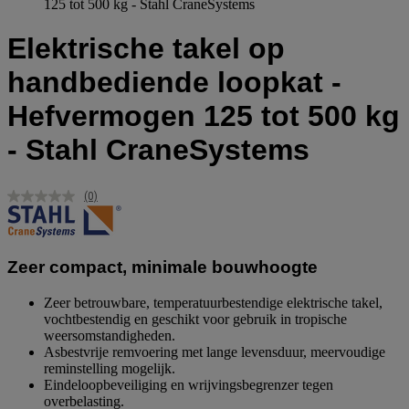
125 tot 500 kg - Stahl CraneSystems
Elektrische takel op
handbediende loopkat -
Hefvermogen 125 tot 500 kg
- Stahl CraneSystems
(0)
Geen
scorewaarde.
Dezelfde
paginalink.
Zeer compact, minimale bouwhoogte
Zeer betrouwbare, temperatuurbestendige elektrische takel,
vochtbestendig en geschikt voor gebruik in tropische
weersomstandigheden.
Asbestvrije remvoering met lange levensduur, meervoudige
reminstelling mogelijk.
Eindeloopbeveiliging en wrijvingsbegrenzer tegen
overbelasting.