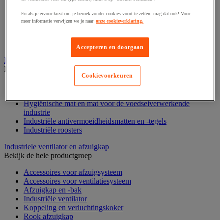
Rek voor haspels en spoelen
En als je ervoor kiest om je bezoek zonder cookies voort te zetten, mag dat ook! Voor
Stelling voor detail- en groothandel
meer informatie verwijzen we je naar
onze cookieverklaring.
Stellingen voor de automobielindustrie
Voedingstelling
Zware stelling
Accepteren en doorgaan
Industriële mat, tegel en rooster
Bekijk de hele productgroep
Cookievoorkeuren
Accessoires voor matten en roosters
ESD antistatische en isolerende matten
Hygiënische mat en mat voor de voedselverwerkende
industrie
Industriële antivermoeidheidsmatten en -tegels
Industriële roosters
Industriele ventilator en afzuigkap
Bekijk de hele productgroep
Accessoires voor afzuigsysteem
Accessoires voor ventilatiesysteem
Afzuigkap en -bak
Industriële ventilator
Koppeling en verluchtingskoker
Rook afzuigkap