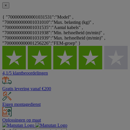
×
{ "7000000000001031531":"Model" ,
"7000000000001031010":"Max. belasting (kg)" ,
"7000000000001031535":"Aantal kabels" ,
"7000000000001031938":"Min. hefsnelheid (m/min)" ,
"7000000000001031939":"Max. hefsnelheid (m/min)" ,
"7000000000001256226":"FEM-groep" }
4,1/5 klantbeoordelingen
Gratis levering vanaf €200
Eigen montagedienst
Oplossingen op maat