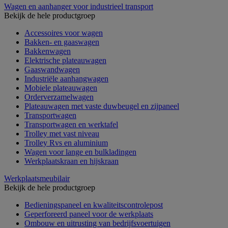
Wagen en aanhanger voor industrieel transport
Bekijk de hele productgroep
Accessoires voor wagen
Bakken- en gaaswagen
Bakkenwagen
Elektrische plateauwagen
Gaaswandwagen
Industriële aanhangwagen
Mobiele plateauwagen
Orderverzamelwagen
Plateauwagen met vaste duwbeugel en zijpaneel
Transportwagen
Transportwagen en werktafel
Trolley met vast niveau
Trolley Rvs en aluminium
Wagen voor lange en bulkladingen
Werkplaatskraan en hijskraan
Werkplaatsmeubilair
Bekijk de hele productgroep
Bedieningspaneel en kwaliteitscontrolepost
Geperforeerd paneel voor de werkplaats
Ombouw en uitrusting van bedrijfsvoertuigen