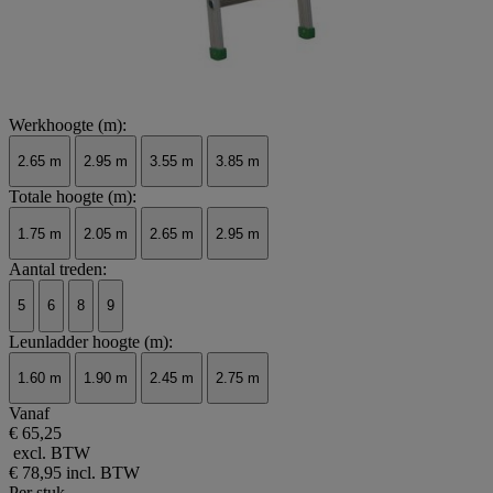
Werkhoogte (m):
2.65 m
2.95 m
3.55 m
3.85 m
Totale hoogte (m):
1.75 m
2.05 m
2.65 m
2.95 m
Aantal treden:
5
6
8
9
Leunladder hoogte (m):
1.60 m
1.90 m
2.45 m
2.75 m
Vanaf
€ 65,25
excl. BTW
€ 78,95
incl. BTW
Per stuk