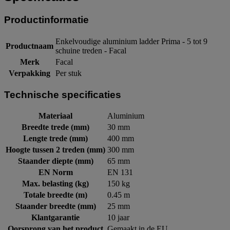
Productinformatie
Enkelvoudige aluminium ladder Prima - 5 tot 9
Productnaam
schuine treden - Facal
Merk
Facal
Verpakking
Per stuk
Technische specificaties
Materiaal
Aluminium
Breedte trede (mm)
30 mm
Lengte trede (mm)
400 mm
Hoogte tussen 2 treden (mm)
300 mm
Staander diepte (mm)
65 mm
EN Norm
EN 131
Max. belasting (kg)
150 kg
Totale breedte (m)
0.45 m
Staander breedte (mm)
25 mm
Klantgarantie
10 jaar
Oorsprong van het product
Gemaakt in de EU