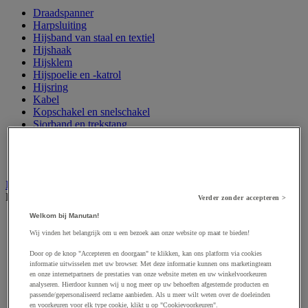
Draadspanner
Harpsluiting
Hijsband van staal en textiel
Hijshaak
Hijsklem
Hijspoelie en -katrol
Hijsring
Kabel
Kopschakel en snelschakel
Sjorband en trekstang
Spanband
Stalen ketting
Touw en draad
Industriële en magazijnstellingen
Bekijk de hele productgroep
Verder zonder accepteren >
Welkom bij Manutan!
Doorschuifstelling en doorrolstelling
Draagarmstelling voor lange lasten
Wij vinden het belangrijk om u een bezoek aan onze website op maat te bieden!
Entresol voor magazijn
Door op de knop "Accepteren en doorgaan" te klikken, kan ons platform via cookies
Lichte stelling
informatie uitwisselen met uw browser. Met deze informatie kunnen ons marketingteam
Middelzware stelling
en onze internetpartners de prestaties van onze website meten en uw winkelvoorkeuren
Palletstelling
analyseren. Hierdoor kunnen wij u nog meer op uw behoeften afgestemde producten en
Rek voor haspels en spoelen
passende/gepersonaliseerd reclame aanbieden. Als u meer wilt weten over de doeleinden
Stelling voor detail- en groothandel
en voorkeuren voor elk type cookie, klikt u op "Cookievoorkeuren".