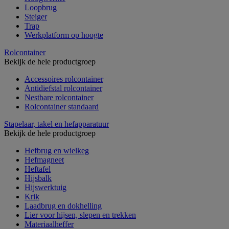
Loopbrug
Steiger
Trap
Werkplatform op hoogte
Rolcontainer
Bekijk de hele productgroep
Accessoires rolcontainer
Antidiefstal rolcontainer
Nestbare rolcontainer
Rolcontainer standaard
Stapelaar, takel en hefapparatuur
Bekijk de hele productgroep
Hefbrug en wielkeg
Hefmagneet
Heftafel
Hijsbalk
Hijswerktuig
Krik
Laadbrug en dokhelling
Lier voor hijsen, slepen en trekken
Materiaalheffer