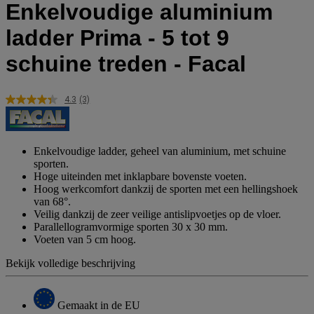
Enkelvoudige aluminium
ladder Prima - 5 tot 9
schuine treden - Facal
4.3
(3)
Lees
3
beoordelingen.
Dezelfde
paginalink.
Enkelvoudige ladder, geheel van aluminium, met schuine
sporten.
Hoge uiteinden met inklapbare bovenste voeten.
Hoog werkcomfort dankzij de sporten met een hellingshoek
van 68°.
Veilig dankzij de zeer veilige antislipvoetjes op de vloer.
Parallellogramvormige sporten 30 x 30 mm.
Voeten van 5 cm hoog.
Bekijk volledige beschrijving
Gemaakt in de EU