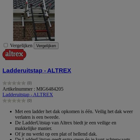
Vergelijken
Vergelijken
Ladderuitstap - ALTREX
(0)
0.0
Artikelnummer : MIG6484205
van
Ladderuitstap - ALTREX
de
(0)
5
0.0
sterren.
van
Met een ladder het dak opkomen is één. Veilig het dak weer
de
verlaten is een tweede.
5
De LadderUitstap van Altrex biedt je een veilige en
sterren.
makkelijke manier.
Of je nu werkt op een plat of hellend dak.
De LadderUitstap geeft extra steun én je kunt achterwaarts