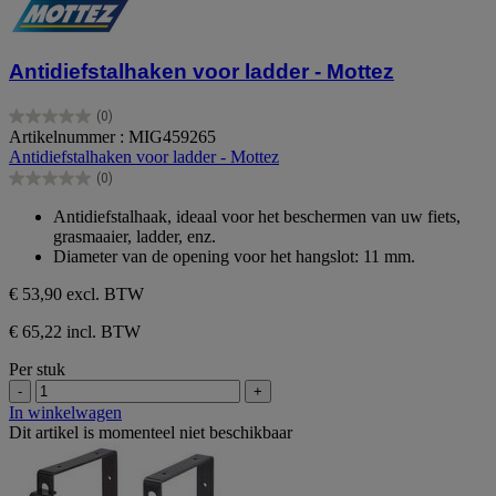
Antidiefstalhaken voor ladder - Mottez
(0)
0.0
Artikelnummer : MIG459265
van
Antidiefstalhaken voor ladder - Mottez
de
(0)
5
0.0
sterren.
van
Antidiefstalhaak, ideaal voor het beschermen van uw fiets,
de
grasmaaier, ladder, enz.
5
Diameter van de opening voor het hangslot: 11 mm.
sterren.
€ 53,90
excl. BTW
€ 65,22 incl. BTW
Per stuk
-
+
In winkelwagen
Dit artikel is momenteel niet beschikbaar