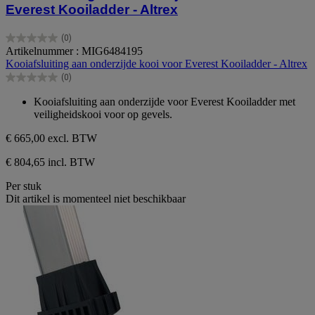
Everest Kooiladder - Altrex
(0)
0.0
Artikelnummer : MIG6484195
van
Kooiafsluiting aan onderzijde kooi voor Everest Kooiladder - Altrex
de
(0)
5
0.0
sterren.
van
Kooiafsluiting aan onderzijde voor Everest Kooiladder met
de
veiligheidskooi voor op gevels.
5
sterren.
€ 665,00
excl. BTW
€ 804,65 incl. BTW
Per stuk
Dit artikel is momenteel niet beschikbaar