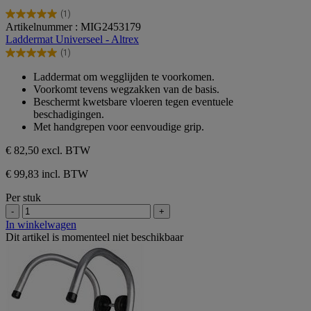
(1)
5.0
Artikelnummer : MIG2453179
van
Laddermat Universeel - Altrex
de
(1)
5
5.0
sterren.
van
Laddermat om wegglijden te voorkomen.
1
de
Voorkomt tevens wegzakken van de basis.
beoordeling
5
Beschermt kwetsbare vloeren tegen eventuele
sterren.
beschadigingen.
1
Met handgrepen voor eenvoudige grip.
beoordeling
€ 82,50
excl. BTW
€ 99,83 incl. BTW
Per stuk
-
+
In winkelwagen
Dit artikel is momenteel niet beschikbaar