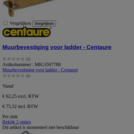
Vergelijken
Vergelijken
Muurbevestiging voor ladder - Centaure
(0)
0.0
Artikelnummer : MIG3597788
van
Muurbevestiging voor ladder - Centaure
de
(0)
5
0.0
sterren.
van
Vanaf
de
5
€ 62,25
excl. BTW
sterren.
€ 75,32 incl. BTW
Per stuk
Bekijk 2 opties
Dit artikel is momenteel niet beschikbaar