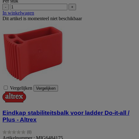
Per stuk
-
+
In winkelwagen
Dit artikel is momenteel niet beschikbaar
Vergelijken
Vergelijken
Eindkap stabiliteitsbalk voor ladder Do-it-all /
Plus - Altrex
(0)
0.0
Artikelnummer : MIG6484175