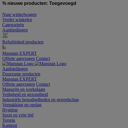
% nieuwe producten:
Toegevoegd
Naar winkelwagen
Verder winkelen
Categorieën
Aanbiedingen
Refurbished producten
Manutan EXPERT
Offerte aanvragen
Contact
Aanbiedingen
Duurzame producten
Manutan EXPERT
Offerte aanvragen
Contact
Magazijn en werkplaats
Veiligheid en gezondheid
Industriële benodigdheden en gereedschap
Verpakking en opslag
Hygiëne
Sport en vrije tijd
Terrein
Kantoor