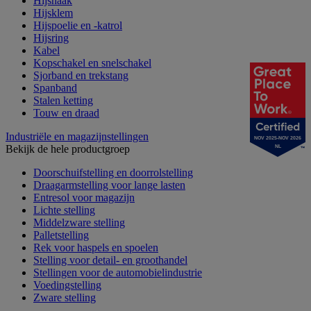
Hijshaak
Hijsklem
Hijspoelie en -katrol
Hijsring
Kabel
Kopschakel en snelschakel
Sjorband en trekstang
Spanband
Stalen ketting
Touw en draad
Industriële en magazijnstellingen
NOV 2025-NOV 2026
Bekijk de hele productgroep
NL
Doorschuifstelling en doorrolstelling
Draagarmstelling voor lange lasten
Entresol voor magazijn
Lichte stelling
Middelzware stelling
Palletstelling
Rek voor haspels en spoelen
Stelling voor detail- en groothandel
Stellingen voor de automobielindustrie
Voedingstelling
Zware stelling