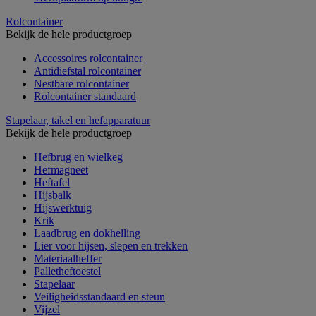
Rolcontainer
Bekijk de hele productgroep
Accessoires rolcontainer
Antidiefstal rolcontainer
Nestbare rolcontainer
Rolcontainer standaard
Stapelaar, takel en hefapparatuur
Bekijk de hele productgroep
Hefbrug en wielkeg
Hefmagneet
Heftafel
Hijsbalk
Hijswerktuig
Krik
Laadbrug en dokhelling
Lier voor hijsen, slepen en trekken
Materiaalheffer
Palletheftoestel
Stapelaar
Veiligheidsstandaard en steun
Vijzel