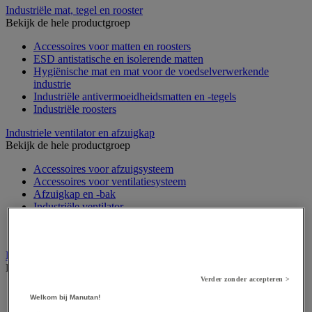
Industriële mat, tegel en rooster
Bekijk de hele productgroep
Accessoires voor matten en roosters
ESD antistatische en isolerende matten
Hygiënische mat en mat voor de voedselverwerkende
industrie
Industriële antivermoeidheidsmatten en -tegels
Industriële roosters
Industriele ventilator en afzuigkap
Bekijk de hele productgroep
Accessoires voor afzuigsysteem
Accessoires voor ventilatiesysteem
Afzuigkap en -bak
Industriële ventilator
Koppeling en verluchtingskoker
Rook afzuigkap
Laboratoriummeubilair
Bekijk de hele productgroep
Verder zonder accepteren >
Accessoires voor laboratoria
Welkom bij Manutan!
Laboratoriumkast