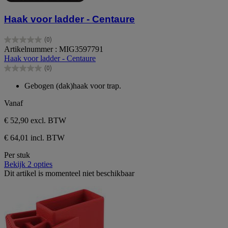
Haak voor ladder - Centaure
(0)
0.0
Artikelnummer : MIG3597791
van
Haak voor ladder - Centaure
de
(0)
5
0.0
sterren.
van
Gebogen (dak)haak voor trap.
de
5
Vanaf
sterren.
€ 52,90
excl. BTW
€ 64,01 incl. BTW
Per stuk
Bekijk 2 opties
Dit artikel is momenteel niet beschikbaar