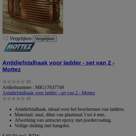
Vergelijken
Vergelijken
Antidiefstalhaak voor ladder - set van 2 -
Mottez
(0)
0.0
Artikelnummer : MIG17637749
van
Antidiefstalhaak voor ladder - set van 2 - Mottez
de
(0)
5
0.0
sterren.
van
Antidiefstalhaak, ideaal voor het beschermen van ladders.
de
Materiaal: staal, dikte van plaatstaal 3 tot 4 mm.
5
Afwerking van antraciet epoxy met poedercoating.
sterren.
Veilige sluiting met hangslot.
€ 60,50
excl. BTW