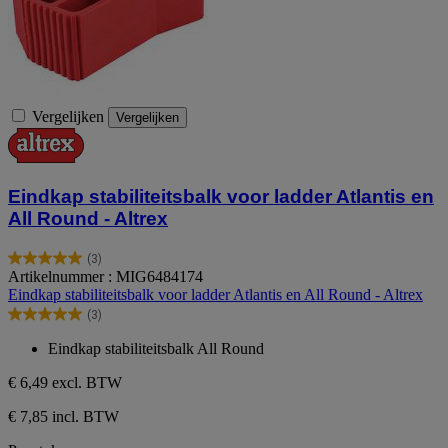
Vergelijken
Vergelijken
Eindkap stabiliteitsbalk voor ladder Atlantis en
All Round - Altrex
(3)
5.0
Artikelnummer : MIG6484174
van
Eindkap stabiliteitsbalk voor ladder Atlantis en All Round - Altrex
de
(3)
5
5.0
sterren.
van
Eindkap stabiliteitsbalk All Round
3
de
beoordelingen
5
€ 6,49
excl. BTW
sterren.
3
€ 7,85 incl. BTW
beoordelingen