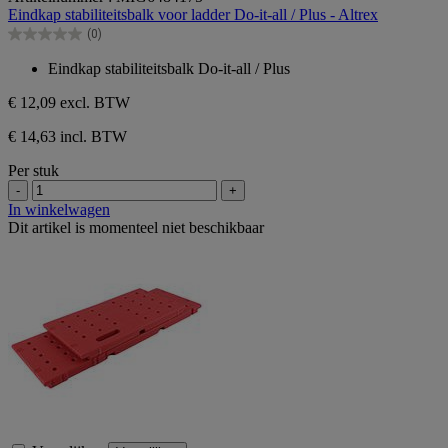
van
Eindkap stabiliteitsbalk voor ladder Do-it-all / Plus - Altrex
de
(0)
5
0.0
sterren.
van
Eindkap stabiliteitsbalk Do-it-all / Plus
de
5
€ 12,09
excl. BTW
sterren.
€ 14,63 incl. BTW
Per stuk
-
+
In winkelwagen
Dit artikel is momenteel niet beschikbaar