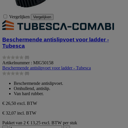
Vergelijken
Vergelijken
Beschermende antislipvoet voor ladder -
Tubesca
(0)
0.0
Artikelnummer : MIG50158
van
Beschermende antislipvoet voor ladder - Tubesca
de
(0)
5
0.0
sterren.
van
Beschermende antislipvoet.
de
Omhullend, antislip.
5
Van hard rubber.
sterren.
€ 26,50
excl. BTW
€ 32,07 incl. BTW
Pakket van 2
€ 13,25 excl. BTW per stuk