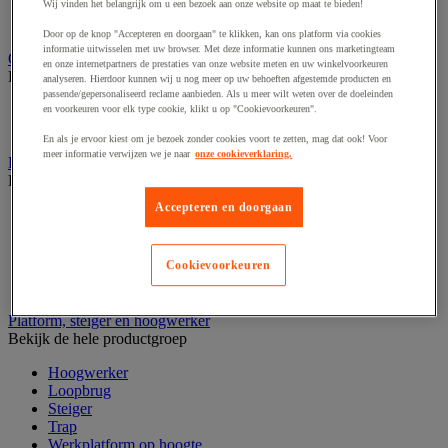
Laboratoriumladekast
Wij vinden het belangrijk om u een bezoek aan onze website op maat te bieden!
Laboratoriumtafel
Door op de knop "Accepteren en doorgaan" te klikken, kan ons platform via cookies
informatie uitwisselen met uw browser. Met deze informatie kunnen ons marketingteam
Opstapkruk, trap en ladder
en onze internetpartners de prestaties van onze website meten en uw winkelvoorkeuren
Bekijk de hele productgroep
analyseren. Hierdoor kunnen wij u nog meer op uw behoeften afgestemde producten en
passende/gepersonaliseerd reclame aanbieden. Als u meer wilt weten over de doeleinden
Ladder
en voorkeuren voor elk type cookie, klikt u op "Cookievoorkeuren".
Trapladder en opstapkruk
En als je ervoor kiest om je bezoek zonder cookies voort te zetten, mag dat ook! Voor
meer informatie verwijzen we je naar
onze cookieverklaring.
Palletwagen
Bekijk de hele productgroep
Accepteren en doorgaan
Elektrische pallettruck
Handpallettruck
Hoogheffende pallettruck
Cookievoorkeuren
Pallettruck met weegsysteem
Stapelaar
Platform, steiger en hoogwerker
Bekijk de hele productgroep
Hoogwerker
Loopbrug
Steiger
Trap
Werkplatform op hoogte