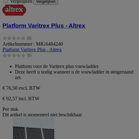
Vergelijken
Vergelijken
Platform Varitrex Plus - Altrex
(0)
0.0
Artikelnummer : MIG6484240
van
Platform Varitrex Plus - Altrex
de
(0)
5
0.0
sterren.
van
Platform voor de Varitrex plus vouwladder.
de
Deze heeft u nodig wanneer u de vouwladder in steigerstand
5
zet.
sterren.
€ 76,50
excl. BTW
€ 92,57 incl. BTW
Per stuk
Dit artikel is momenteel niet beschikbaar