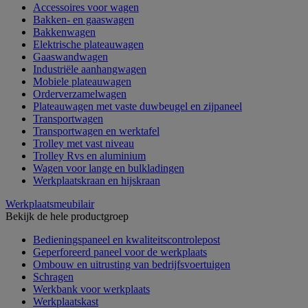
Accessoires voor wagen
Bakken- en gaaswagen
Bakkenwagen
Elektrische plateauwagen
Gaaswandwagen
Industriële aanhangwagen
Mobiele plateauwagen
Orderverzamelwagen
Plateauwagen met vaste duwbeugel en zijpaneel
Transportwagen
Transportwagen en werktafel
Trolley met vast niveau
Trolley Rvs en aluminium
Wagen voor lange en bulkladingen
Werkplaatskraan en hijskraan
Werkplaatsmeubilair
Bekijk de hele productgroep
Bedieningspaneel en kwaliteitscontrolepost
Geperforeerd paneel voor de werkplaats
Ombouw en uitrusting van bedrijfsvoertuigen
Schragen
Werkbank voor werkplaats
Werkplaatskast