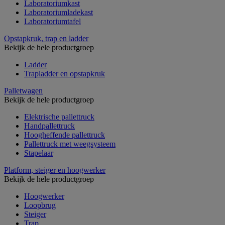
Laboratoriumkast
Laboratoriumladekast
Laboratoriumtafel
Opstapkruk, trap en ladder
Bekijk de hele productgroep
Ladder
Trapladder en opstapkruk
Palletwagen
Bekijk de hele productgroep
Elektrische pallettruck
Handpallettruck
Hoogheffende pallettruck
Pallettruck met weegsysteem
Stapelaar
Platform, steiger en hoogwerker
Bekijk de hele productgroep
Hoogwerker
Loopbrug
Steiger
Trap