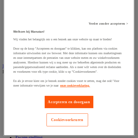
Hijsband van staal en textiel
Hijshaak
Hijsklem
Hijspoelie en -katrol
Hijsring
Verder zonder accepteren >
Kabel
Welkom bij Manutan!
Kopschakel en snelschakel
Sjorband en trekstang
Wij vinden het belangrijk om u een bezoek aan onze website op maat te bieden!
Spanband
Door op de knop "Accepteren en doorgaan" te klikken, kan ons platform via cookies
Stalen ketting
informatie uitwisselen met uw browser. Met deze informatie kunnen ons marketingteam
Touw en draad
en onze internetpartners de prestaties van onze website meten en uw winkelvoorkeuren
analyseren. Hierdoor kunnen wij u nog meer op uw behoeften afgestemde producten en
Industriële en magazijnstellingen
passende/gepersonaliseerd reclame aanbieden. Als u meer wilt weten over de doeleinden
Bekijk de hele productgroep
en voorkeuren voor elk type cookie, klikt u op "Cookievoorkeuren".
En als je ervoor kiest om je bezoek zonder cookies voort te zetten, mag dat ook! Voor
Doorschuifstelling en doorrolstelling
meer informatie verwijzen we je naar
onze cookieverklaring.
Draagarmstelling voor lange lasten
Entresol voor magazijn
Lichte stelling
Accepteren en doorgaan
Middelzware stelling
Palletstelling
Rek voor haspels en spoelen
Cookievoorkeuren
Stelling voor detail- en groothandel
Stellingen voor de automobielindustrie
Voedingstelling
Zware stelling