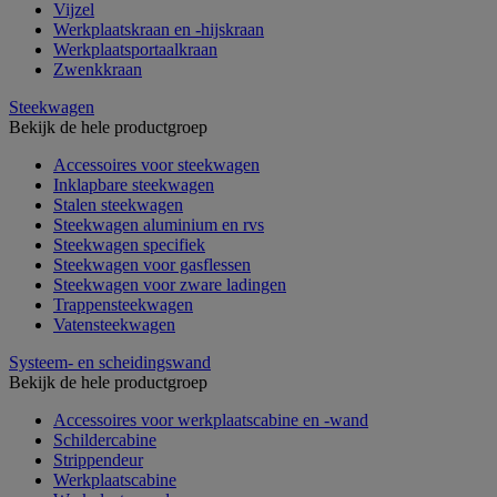
Vijzel
Werkplaatskraan en -hijskraan
Werkplaatsportaalkraan
Zwenkkraan
Steekwagen
Bekijk de hele productgroep
Accessoires voor steekwagen
Inklapbare steekwagen
Stalen steekwagen
Steekwagen aluminium en rvs
Steekwagen specifiek
Steekwagen voor gasflessen
Steekwagen voor zware ladingen
Trappensteekwagen
Vatensteekwagen
Systeem- en scheidingswand
Bekijk de hele productgroep
Accessoires voor werkplaatscabine en -wand
Schildercabine
Strippendeur
Werkplaatscabine