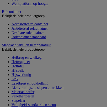
Werkplatform op hoogte
Rolcontainer
Bekijk de hele productgroep
Accessoires rolcontainer
Antidiefstal rolcontainer
Nestbare rolcontainer
Rolcontainer standaard
Stapelaar, takel en hefapparatuur
Bekijk de hele productgroep
Hefbrug en wielkeg
Hefmagneet
Heftafel
Hijsbalk
Hijswerktuig
Krik
Laadbrug en dokhelling
Lier voor hijsen, slepen en trekken
Materiaalheffer
Palletheftoestel
Stapelaar
Veiligheidsstandaard en steun