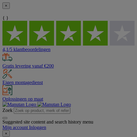
×
{ }
4,1/5 klantbeoordelingen
Gratis levering vanaf €200
Eigen montagedienst
Oplossingen op maat
Zoek
Suggested site content and search history menu
Mijn account
Inloggen
×