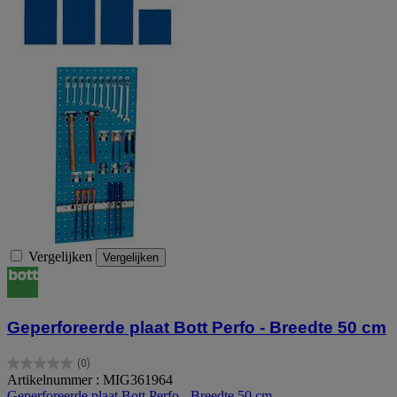
Vergelijken
Vergelijken
Geperforeerde plaat Bott Perfo - Breedte 50 cm
(0)
0.0
Artikelnummer : MIG361964
van
Geperforeerde plaat Bott Perfo - Breedte 50 cm