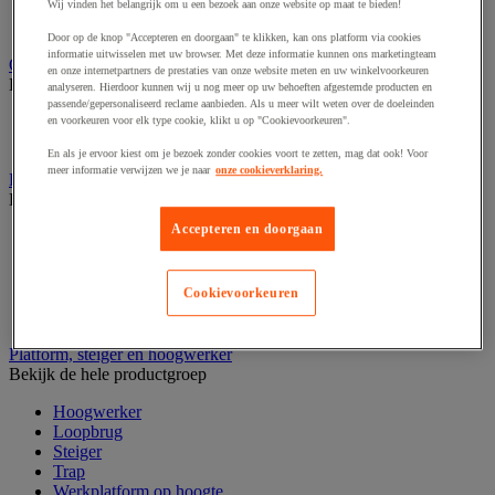
Laboratoriumladekast
Wij vinden het belangrijk om u een bezoek aan onze website op maat te bieden!
Laboratoriumtafel
Door op de knop "Accepteren en doorgaan" te klikken, kan ons platform via cookies
informatie uitwisselen met uw browser. Met deze informatie kunnen ons marketingteam
Opstapkruk, trap en ladder
en onze internetpartners de prestaties van onze website meten en uw winkelvoorkeuren
Bekijk de hele productgroep
analyseren. Hierdoor kunnen wij u nog meer op uw behoeften afgestemde producten en
passende/gepersonaliseerd reclame aanbieden. Als u meer wilt weten over de doeleinden
Ladder
en voorkeuren voor elk type cookie, klikt u op "Cookievoorkeuren".
Trapladder en opstapkruk
En als je ervoor kiest om je bezoek zonder cookies voort te zetten, mag dat ook! Voor
meer informatie verwijzen we je naar
onze cookieverklaring.
Palletwagen
Bekijk de hele productgroep
Accepteren en doorgaan
Elektrische pallettruck
Handpallettruck
Hoogheffende pallettruck
Cookievoorkeuren
Pallettruck met weegsysteem
Stapelaar
Platform, steiger en hoogwerker
Bekijk de hele productgroep
Hoogwerker
Loopbrug
Steiger
Trap
Werkplatform op hoogte