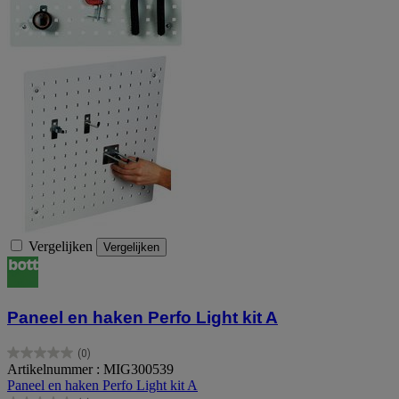
Vergelijken
Vergelijken
Paneel en haken Perfo Light kit A
(0)
0.0
Artikelnummer : MIG300539
van
Paneel en haken Perfo Light kit A
de