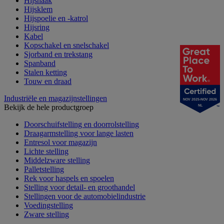
Hijshaak
Hijsklem
Hijspoelie en -katrol
Hijsring
Kabel
Kopschakel en snelschakel
Sjorband en trekstang
Spanband
Stalen ketting
Touw en draad
Industriële en magazijnstellingen
NOV 2025-NOV 2026
Bekijk de hele productgroep
NL
Doorschuifstelling en doorrolstelling
Draagarmstelling voor lange lasten
Entresol voor magazijn
Lichte stelling
Middelzware stelling
Palletstelling
Rek voor haspels en spoelen
Stelling voor detail- en groothandel
Stellingen voor de automobielindustrie
Voedingstelling
Zware stelling