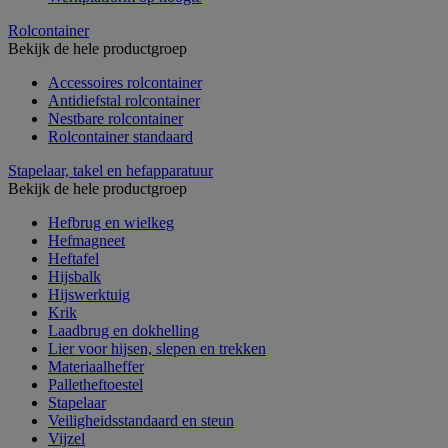
Rolcontainer
Bekijk de hele productgroep
Accessoires rolcontainer
Antidiefstal rolcontainer
Nestbare rolcontainer
Rolcontainer standaard
Stapelaar, takel en hefapparatuur
Bekijk de hele productgroep
Hefbrug en wielkeg
Hefmagneet
Heftafel
Hijsbalk
Hijswerktuig
Krik
Laadbrug en dokhelling
Lier voor hijsen, slepen en trekken
Materiaalheffer
Palletheftoestel
Stapelaar
Veiligheidsstandaard en steun
Vijzel