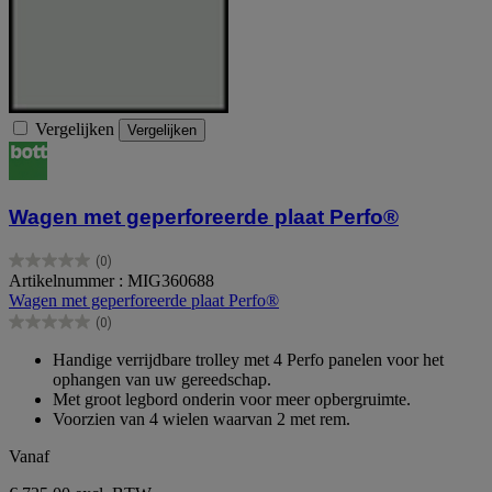
Vergelijken
Vergelijken
Wagen met geperforeerde plaat Perfo®
(0)
0.0
Artikelnummer : MIG360688
van
Wagen met geperforeerde plaat Perfo®
de
(0)
5
0.0
sterren.
van
Handige verrijdbare trolley met 4 Perfo panelen voor het
de
ophangen van uw gereedschap.
5
Met groot legbord onderin voor meer opbergruimte.
sterren.
Voorzien van 4 wielen waarvan 2 met rem.
Vanaf