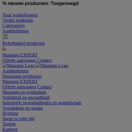
% nieuwe producten:
Toegevoegd
Naar winkelwagen
Verder winkelen
Categorieën
Aanbiedingen
Refurbished producten
Manutan EXPERT
Offerte aanvragen
Contact
Aanbiedingen
Duurzame producten
Manutan EXPERT
Offerte aanvragen
Contact
Magazijn en werkplaats
Veiligheid en gezondheid
Industriële benodigdheden en gereedschap
Verpakking en opslag
Hygiëne
Sport en vrije tijd
Terrein
Kantoor