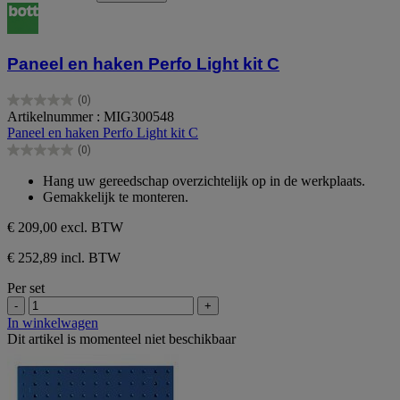
Paneel en haken Perfo Light kit C
(0)
0.0
Artikelnummer : MIG300548
van
Paneel en haken Perfo Light kit C
de
(0)
5
0.0
sterren.
van
Hang uw gereedschap overzichtelijk op in de werkplaats.
de
Gemakkelijk te monteren.
5
sterren.
€ 209,00
excl. BTW
€ 252,89 incl. BTW
Per set
-
+
In winkelwagen
Dit artikel is momenteel niet beschikbaar