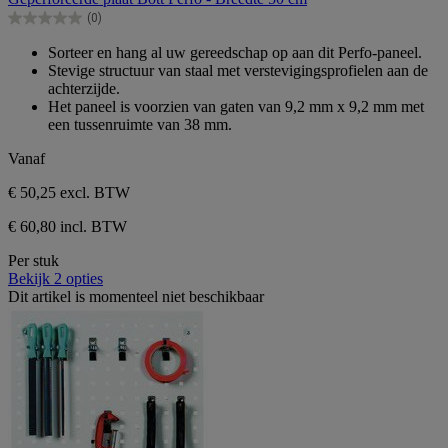
de
(0)
5
0.0
sterren.
van
Sorteer en hang al uw gereedschap op aan dit Perfo-paneel.
de
Stevige structuur van staal met verstevigingsprofielen aan de
5
achterzijde.
sterren.
Het paneel is voorzien van gaten van 9,2 mm x 9,2 mm met
een tussenruimte van 38 mm.
Vanaf
€ 50,25
excl. BTW
€ 60,80 incl. BTW
Per stuk
Bekijk 2 opties
Dit artikel is momenteel niet beschikbaar