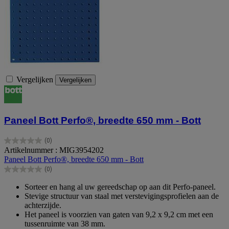
Vergelijken
Vergelijken
Paneel Bott Perfo®, breedte 650 mm - Bott
(0)
0.0
Artikelnummer : MIG3954202
van
Paneel Bott Perfo®, breedte 650 mm - Bott
de
(0)
5
0.0
sterren.
van
Sorteer en hang al uw gereedschap op aan dit Perfo-paneel.
de
Stevige structuur van staal met verstevigingsprofielen aan de
5
achterzijde.
sterren.
Het paneel is voorzien van gaten van 9,2 x 9,2 cm met een
tussenruimte van 38 mm.