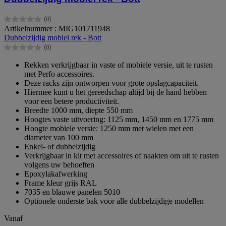
(0)
0.0
Artikelnummer : MIG101711948
van
Dubbelzijdig mobiel rek - Bott
de
(0)
5
0.0
sterren.
van
Rekken verkrijgbaar in vaste of mobiele versie, uit te rusten
de
met Perfo accessoires.
5
Deze racks zijn ontworpen voor grote opslagcapaciteit.
sterren.
Hiermee kunt u het gereedschap altijd bij de hand hebben
voor een betere productiviteit.
Breedte 1000 mm, diepte 550 mm
Hoogtes vaste uitvoering: 1125 mm, 1450 mm en 1775 mm
Hoogte mobiele versie: 1250 mm met wielen met een
diameter van 100 mm
Enkel- of dubbelzijdig
Verkrijgbaar in kit met accessoires of naakten om uit te rusten
volgens uw behoeften
Epoxylakafwerking
Frame kleur grijs RAL
7035 en blauwe panelen 5010
Optionele onderste bak voor alle dubbelzijdige modellen
Vanaf