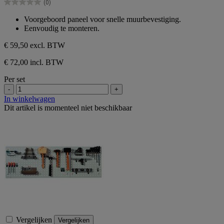
(0)
5
0.0
sterren.
van
Voorgeboord paneel voor snelle muurbevestiging.
de
Eenvoudig te monteren.
5
sterren.
€ 59,50
excl. BTW
€ 72,00 incl. BTW
Per set
-
+
In winkelwagen
Dit artikel is momenteel niet beschikbaar
Vergelijken
Vergelijken