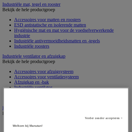
Industriële mat, tegel en rooster
Bekijk de hele productgroep
Accessoires voor matten en roosters
ESD antistatische en isolerende matten
Hygiënische mat en mat voor de voedselverwerkende
industrie
Industriële antivermoeidheidsmatten en -tegels
Industriële roosters
Industriele ventilator en afzuigkap
Bekijk de hele productgroep
Accessoires voor afzuigsysteem
Accessoires voor ventilatiesysteem
Afzuigkap en -bak
Industriële ventilator
Koppeling en verluchtingskoker
Rook afzuigkap
Laboratoriummeubilair
Bekijk de hele productgroep
Verder zonder accepteren >
Accessoires voor laboratoria
Welkom bij Manutan!
Laboratoriumkast