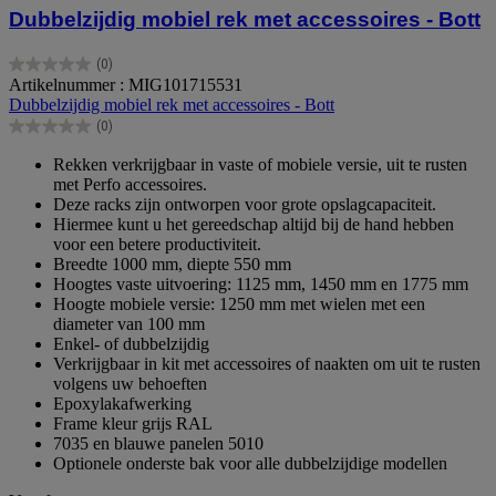
Dubbelzijdig mobiel rek met accessoires - Bott
(0)
0.0
Artikelnummer : MIG101715531
van
Dubbelzijdig mobiel rek met accessoires - Bott
de
(0)
5
0.0
sterren.
van
Rekken verkrijgbaar in vaste of mobiele versie, uit te rusten
de
met Perfo accessoires.
5
Deze racks zijn ontworpen voor grote opslagcapaciteit.
sterren.
Hiermee kunt u het gereedschap altijd bij de hand hebben
voor een betere productiviteit.
Breedte 1000 mm, diepte 550 mm
Hoogtes vaste uitvoering: 1125 mm, 1450 mm en 1775 mm
Hoogte mobiele versie: 1250 mm met wielen met een
diameter van 100 mm
Enkel- of dubbelzijdig
Verkrijgbaar in kit met accessoires of naakten om uit te rusten
volgens uw behoeften
Epoxylakafwerking
Frame kleur grijs RAL
7035 en blauwe panelen 5010
Optionele onderste bak voor alle dubbelzijdige modellen