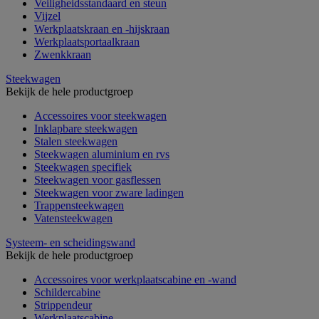
Veiligheidsstandaard en steun
Vijzel
Werkplaatskraan en -hijskraan
Werkplaatsportaalkraan
Zwenkkraan
Steekwagen
Bekijk de hele productgroep
Accessoires voor steekwagen
Inklapbare steekwagen
Stalen steekwagen
Steekwagen aluminium en rvs
Steekwagen specifiek
Steekwagen voor gasflessen
Steekwagen voor zware ladingen
Trappensteekwagen
Vatensteekwagen
Systeem- en scheidingswand
Bekijk de hele productgroep
Accessoires voor werkplaatscabine en -wand
Schildercabine
Strippendeur
Werkplaatscabine