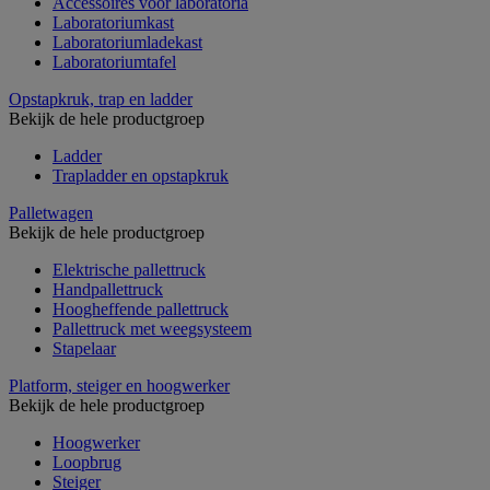
Accessoires voor laboratoria
Laboratoriumkast
Laboratoriumladekast
Laboratoriumtafel
Opstapkruk, trap en ladder
Bekijk de hele productgroep
Ladder
Trapladder en opstapkruk
Palletwagen
Bekijk de hele productgroep
Elektrische pallettruck
Handpallettruck
Hoogheffende pallettruck
Pallettruck met weegsysteem
Stapelaar
Platform, steiger en hoogwerker
Bekijk de hele productgroep
Hoogwerker
Loopbrug
Steiger