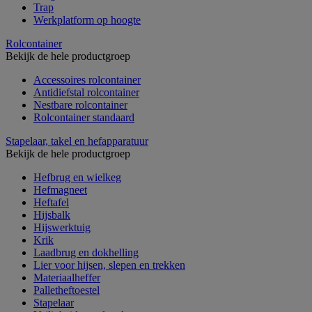
Trap
Werkplatform op hoogte
Rolcontainer
Bekijk de hele productgroep
Accessoires rolcontainer
Antidiefstal rolcontainer
Nestbare rolcontainer
Rolcontainer standaard
Stapelaar, takel en hefapparatuur
Bekijk de hele productgroep
Hefbrug en wielkeg
Hefmagneet
Heftafel
Hijsbalk
Hijswerktuig
Krik
Laadbrug en dokhelling
Lier voor hijsen, slepen en trekken
Materiaalheffer
Palletheftoestel
Stapelaar