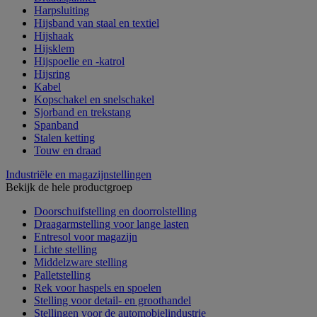
Harpsluiting
Hijsband van staal en textiel
Hijshaak
Hijsklem
Hijspoelie en -katrol
Hijsring
Kabel
Kopschakel en snelschakel
Sjorband en trekstang
Spanband
Stalen ketting
Touw en draad
Industriële en magazijnstellingen
Bekijk de hele productgroep
Doorschuifstelling en doorrolstelling
Draagarmstelling voor lange lasten
Entresol voor magazijn
Lichte stelling
Middelzware stelling
Palletstelling
Rek voor haspels en spoelen
Stelling voor detail- en groothandel
Stellingen voor de automobielindustrie