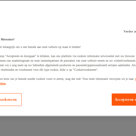
Verder z
 Manutan!
 winkelwagen
et belangrijk om u een bezoek aan onze website op maat te bieden!
nop "Accepteren en doorgaan" te klikken, kan ons platform via cookies informatie uitwisselen met uw browser.
nnen ons marketingteam en onze internetpartners de prestaties van onze website meten en uw winkelvoorkeuren 
nen wij u nog meer op uw behoeften afgestemde producten en passende/gepersonaliseerd reclame aanbieden. Als
 doeleinden en voorkeuren voor elk type cookie, klikt u op "Cookievoorkeuren".
oor kiest om je bezoek zonder cookies voort te zetten, mag dat ook! Voor meer informatie verwijzen we je naar
ring.
oorkeuren
Accepteren 