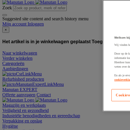
Zoek
Suggested site content and search history menu
Mijn account
Inloggen
×
Welkom bij
Het artikel is in je winkelwagen geplaatst
Toegevoegd aan
Wij vinden h
Naar winkelwagen
Door op de k
Verder winkelen
informatie ku
Hierdoor kun
Categorieën
weten over de
Aanbiedingen
En als je erv
Refurbished producten
cookieverkla
Manutan EXPERT
Offerte aanvragen
Contact
Cookiev
Magazijn en werkplaats
Veiligheid en gezondheid
Industriële benodigdheden en gereedschap
Verpakking en opslag
Hygiëne