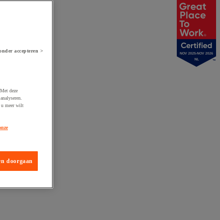
onder accepteren >
NOV 2025-NOV 2026
NL
 Met deze
analyseren.
 u meer wilt
onze
en doorgaan