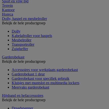
Sport en vrije tijd
Terrein
Kantoor
Horeca
Dolly, haspel en meubelroller
Bekijk de hele productgroep
Dolly
Kabelafroller voor haspels
Meubelroller
Transportroller
Zuigheffer
Garderobekast
Bekijk de hele productgroep
Accessoires voor werkplaats garderobekast
Garderobekast 1 deur
Garderobekast voor specifiek gebruik
Kluisjes met muntslot en multimedia lockers
Meervaks garderobekast
Hijsband en hefaccessoires
Bekijk de hele productgroep
Draadspanner