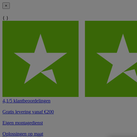
×
{ }
4,1/5 klantbeoordelingen
Gratis levering vanaf €200
Eigen montagedienst
Oplossingen op maat