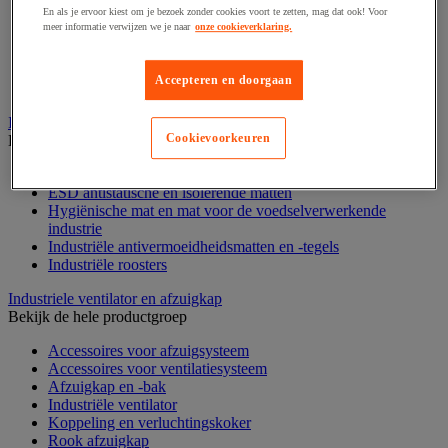
En als je ervoor kiest om je bezoek zonder cookies voort te zetten, mag dat ook! Voor
Rek voor haspels en spoelen
meer informatie verwijzen we je naar
onze cookieverklaring.
Stelling voor detail- en groothandel
Stellingen voor de automobielindustrie
Voedingstelling
Accepteren en doorgaan
Zware stelling
Industriële mat, tegel en rooster
Cookievoorkeuren
Bekijk de hele productgroep
Accessoires voor matten en roosters
ESD antistatische en isolerende matten
Hygiënische mat en mat voor de voedselverwerkende
industrie
Industriële antivermoeidheidsmatten en -tegels
Industriële roosters
Industriele ventilator en afzuigkap
Bekijk de hele productgroep
Accessoires voor afzuigsysteem
Accessoires voor ventilatiesysteem
Afzuigkap en -bak
Industriële ventilator
Koppeling en verluchtingskoker
Rook afzuigkap