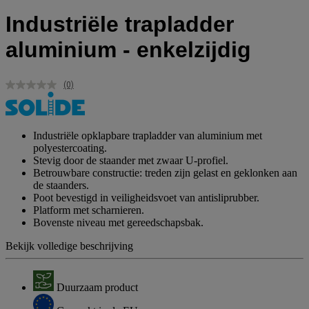
Industriële trapladder
aluminium - enkelzijdig
(0)
Geen
scorewaarde.
Dezelfde
paginalink.
Industriële opklapbare trapladder van aluminium met
polyestercoating.
Stevig door de staander met zwaar U-profiel.
Betrouwbare constructie: treden zijn gelast en geklonken aan
de staanders.
Poot bevestigd in veiligheidsvoet van antisliprubber.
Platform met scharnieren.
Bovenste niveau met gereedschapsbak.
Bekijk volledige beschrijving
Duurzaam product