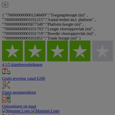
×
{ "7000000000001248409":"Toegangshoogte (m)" ,
"7000000000001031215":"Aantal treden incl. platform" ,
"7000000000005877349":"Platform hoogte (m)" ,
"7000000000001031793":"Lengte vloeroppervlak (m)" ,
"7000000000001031719":"Breedte vloeroppervlak (m)" ,
"7000000000001031051":"Totale hoogte (m)" }
4,1/5 klantbeoordelingen
Gratis levering vanaf €200
Eigen montagedienst
Oplossingen op maat