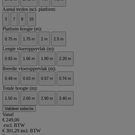
Aantal treden incl. platform:
3
7
8
10
Platform hoogte (m):
0.75 m
1.75 m
2 m
2.5 m
Lengte vloeroppervlak (m):
0.93 m
1.66 m
1.80 m
2.20 m
Breedte vloeroppervlak (m):
0.49 m
0.63 m
0.67 m
0.74 m
Totale hoogte (m):
1.50 m
2.60 m
2.90 m
3.40 m
Valideer selectie
Vanaf
€ 249,00
excl. BTW
€ 301,29
incl. BTW