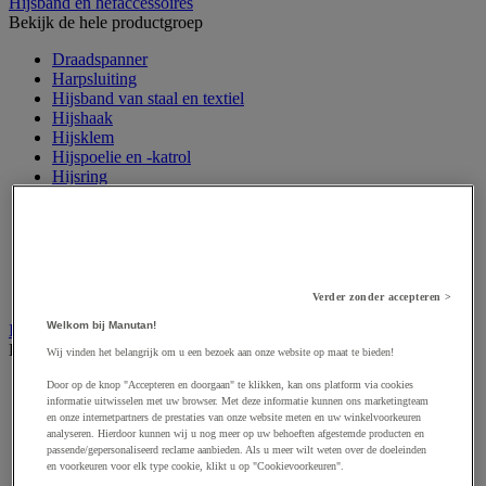
Hijsband en hefaccessoires
Bekijk de hele productgroep
Draadspanner
Harpsluiting
Hijsband van staal en textiel
Hijshaak
Hijsklem
Hijspoelie en -katrol
Hijsring
Kabel
Kopschakel en snelschakel
Sjorband en trekstang
Spanband
Stalen ketting
Touw en draad
Verder zonder accepteren >
Welkom bij Manutan!
Industriële en magazijnstellingen
Bekijk de hele productgroep
Wij vinden het belangrijk om u een bezoek aan onze website op maat te bieden!
Doorschuifstelling en doorrolstelling
Door op de knop "Accepteren en doorgaan" te klikken, kan ons platform via cookies
informatie uitwisselen met uw browser. Met deze informatie kunnen ons marketingteam
Draagarmstelling voor lange lasten
en onze internetpartners de prestaties van onze website meten en uw winkelvoorkeuren
Entresol voor magazijn
analyseren. Hierdoor kunnen wij u nog meer op uw behoeften afgestemde producten en
Lichte stelling
passende/gepersonaliseerd reclame aanbieden. Als u meer wilt weten over de doeleinden
Middelzware stelling
en voorkeuren voor elk type cookie, klikt u op "Cookievoorkeuren".
Palletstelling