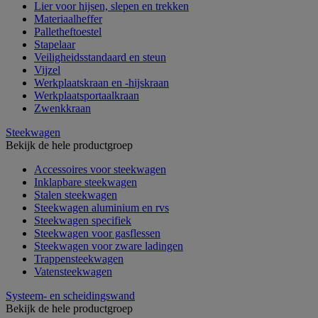
Lier voor hijsen, slepen en trekken
Materiaalheffer
Palletheftoestel
Stapelaar
Veiligheidsstandaard en steun
Vijzel
Werkplaatskraan en -hijskraan
Werkplaatsportaalkraan
Zwenkkraan
Steekwagen
Bekijk de hele productgroep
Accessoires voor steekwagen
Inklapbare steekwagen
Stalen steekwagen
Steekwagen aluminium en rvs
Steekwagen specifiek
Steekwagen voor gasflessen
Steekwagen voor zware ladingen
Trappensteekwagen
Vatensteekwagen
Systeem- en scheidingswand
Bekijk de hele productgroep