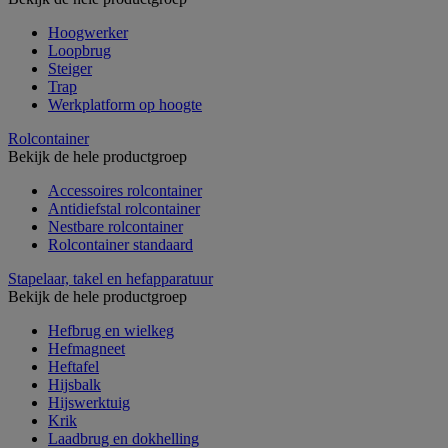
Hoogwerker
Loopbrug
Steiger
Trap
Werkplatform op hoogte
Rolcontainer
Bekijk de hele productgroep
Accessoires rolcontainer
Antidiefstal rolcontainer
Nestbare rolcontainer
Rolcontainer standaard
Stapelaar, takel en hefapparatuur
Bekijk de hele productgroep
Hefbrug en wielkeg
Hefmagneet
Heftafel
Hijsbalk
Hijswerktuig
Krik
Laadbrug en dokhelling