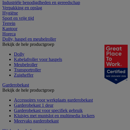
Industriële benodigdheden en gereedschap
Verpakking en opslag
Hygiëne
Sport en vrije tijd
Terrein
Kantoor
Horeca
Dolly, haspel en meubelroller
Bekijk de hele productgroep
Dolly
Kabelafroller voor haspels
Meubelroller
Transportroller
Zuigheffer
NOV 2025-NOV 2026
NL
Garderobekast
Bekijk de hele productgroep
Accessoires voor werkplaats garderobekast
Garderobekast 1 deur
Garderobekast voor specifiek gebruik
Kluisjes met muntslot en multimedia lockers
Meervaks garderobekast