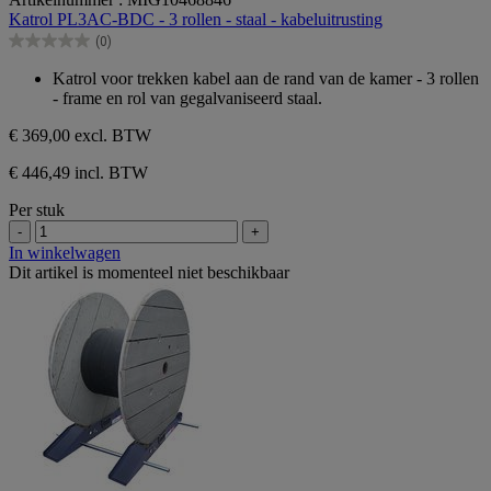
van
Katrol PL3AC-BDC - 3 rollen - staal - kabeluitrusting
de
(0)
5
0.0
sterren.
van
Katrol voor trekken kabel aan de rand van de kamer - 3 rollen
de
- frame en rol van gegalvaniseerd staal.
5
sterren.
€ 369,00
excl. BTW
€ 446,49 incl. BTW
Per stuk
-
+
In winkelwagen
Dit artikel is momenteel niet beschikbaar