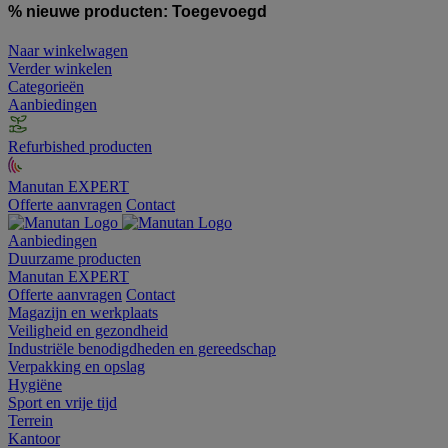
% nieuwe producten:
Toegevoegd
Naar winkelwagen
Verder winkelen
Categorieën
Aanbiedingen
Refurbished producten
Manutan EXPERT
Offerte aanvragen
Contact
Aanbiedingen
Duurzame producten
Manutan EXPERT
Offerte aanvragen
Contact
Magazijn en werkplaats
Veiligheid en gezondheid
Industriële benodigdheden en gereedschap
Verpakking en opslag
Hygiëne
Sport en vrije tijd
Terrein
Kantoor