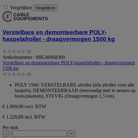
Vergelijken
Vergelijken
Verstelbare en demonteerbare POLY-
haspelafroller - draagvermogen 1500 kg
(0)
0.0
Artikelnummer : MIG46968369
van
Verstelbare en demonteerbare POLY-haspelafroller - draagvermogen
de
1500 kg
5
(0)
sterren.
0.0
van
POLY 1500: VERSTELBARE afroller (één afroller voor alle
de
haspels), DEMONTEERBAAR (eenvoudig mee te nemen op
5
bouwplaatsen), STEVIG (Draagvermogen 1,5 ton).
sterren.
€ 1.009,00
excl. BTW
€ 1.220,89 incl. BTW
Per stuk
-
+