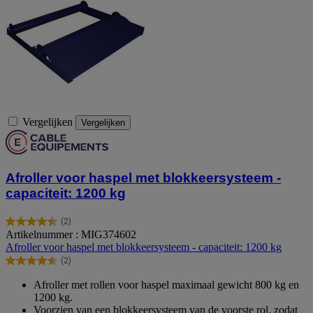
Vergelijken
Vergelijken
Afroller voor haspel met blokkeersysteem -
capaciteit: 1200 kg
(2)
4.5
Artikelnummer : MIG374602
van
Afroller voor haspel met blokkeersysteem - capaciteit: 1200 kg
de
(2)
5
4.5
sterren.
van
Afroller met rollen voor haspel maximaal gewicht 800 kg en
2
de
1200 kg.
beoordelingen
5
Voorzien van een blokkeersysteem van de voorste rol, zodat