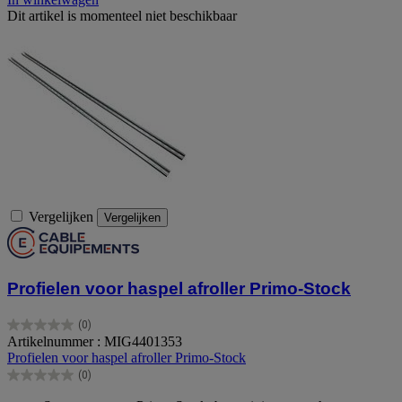
Dit artikel is momenteel niet beschikbaar
Vergelijken
Vergelijken
Profielen voor haspel afroller Primo-Stock
(0)
0.0
Artikelnummer : MIG4401353
van
Profielen voor haspel afroller Primo-Stock
de
(0)
5
0.0
sterren.
van