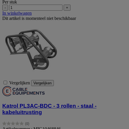
Per stuk
-
+
In winkelwagen
Dit artikel is momenteel niet beschikbaar
Vergelijken
Vergelijken
Katrol PL3AC-BDC - 3 rollen - staal -
kabeluitrusting
(0)
0.0
Artikelnummer : MIG10468846