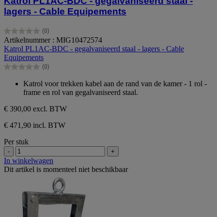
Katrol PL1AC-BDC - gegalvaniseerd staal -
lagers - Cable Equipements
(0)
0.0
Artikelnummer : MIG10472574
van
Katrol PL1AC-BDC - gegalvaniseerd staal - lagers - Cable
de
Equipements
5
(0)
sterren.
0.0
van
Katrol voor trekken kabel aan de rand van de kamer - 1 rol -
de
frame en rol van gegalvaniseerd staal.
5
sterren.
€ 390,00
excl. BTW
€ 471,90 incl. BTW
Per stuk
-
+
In winkelwagen
Dit artikel is momenteel niet beschikbaar