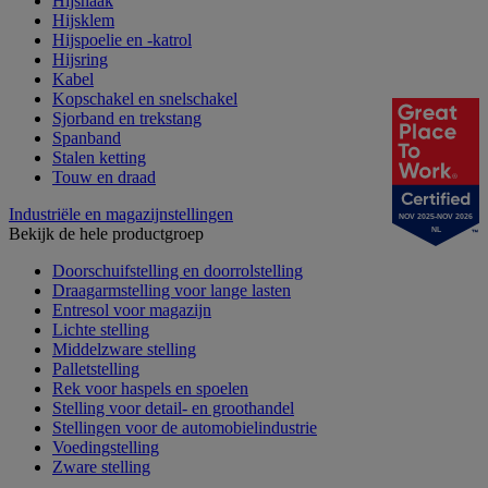
Hijshaak
Hijsklem
Hijspoelie en -katrol
Hijsring
Kabel
Kopschakel en snelschakel
Sjorband en trekstang
Spanband
Stalen ketting
Touw en draad
Industriële en magazijnstellingen
NOV 2025-NOV 2026
Bekijk de hele productgroep
NL
Doorschuifstelling en doorrolstelling
Draagarmstelling voor lange lasten
Entresol voor magazijn
Lichte stelling
Middelzware stelling
Palletstelling
Rek voor haspels en spoelen
Stelling voor detail- en groothandel
Stellingen voor de automobielindustrie
Voedingstelling
Zware stelling