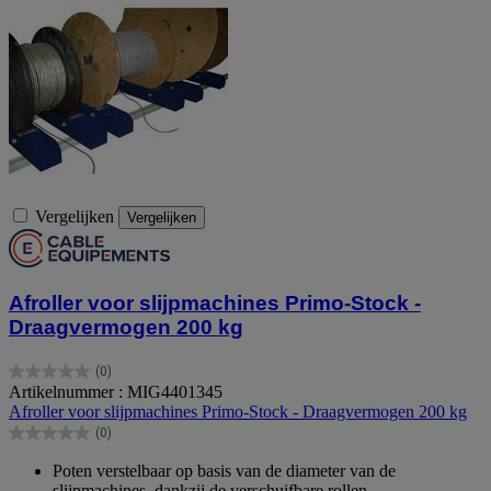
Vergelijken
Vergelijken
Afroller voor slijpmachines Primo-Stock -
Draagvermogen 200 kg
(0)
0.0
Artikelnummer : MIG4401345
van
Afroller voor slijpmachines Primo-Stock - Draagvermogen 200 kg
de
(0)
5
0.0
sterren.
van
Poten verstelbaar op basis van de diameter van de
de
slijpmachines, dankzij de verschuifbare rollen.