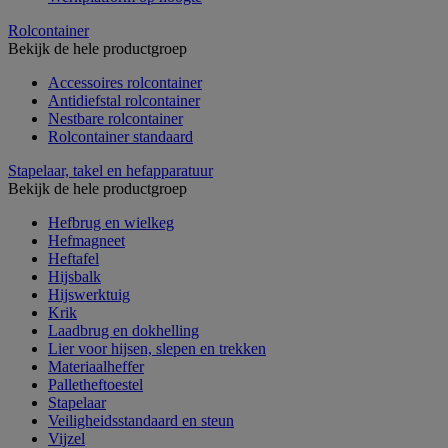
Rolcontainer
Bekijk de hele productgroep
Accessoires rolcontainer
Antidiefstal rolcontainer
Nestbare rolcontainer
Rolcontainer standaard
Stapelaar, takel en hefapparatuur
Bekijk de hele productgroep
Hefbrug en wielkeg
Hefmagneet
Heftafel
Hijsbalk
Hijswerktuig
Krik
Laadbrug en dokhelling
Lier voor hijsen, slepen en trekken
Materiaalheffer
Palletheftoestel
Stapelaar
Veiligheidsstandaard en steun
Vijzel