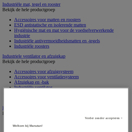
Industriële mat, tegel en rooster
Bekijk de hele productgroep
Accessoires voor matten en roosters
ESD antistatische en isolerende matten
Hygiënische mat en mat voor de voedselverwerkende
industrie
Industriële antivermoeidheidsmatten en -tegels
Industriële roosters
Industriele ventilator en afzuigkap
Bekijk de hele productgroep
Accessoires voor afzuigsysteem
Accessoires voor ventilatiesysteem
Afzuigkap en -bak
Industriële ventilator
Koppeling en verluchtingskoker
Rook afzuigkap
Laboratoriummeubilair
Bekijk de hele productgroep
Verder zonder accepteren >
Accessoires voor laboratoria
Welkom bij Manutan!
Laboratoriumkast