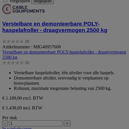
Vergelijken
Vergelijken
Verstelbare en demonteerbare POLY-
haspelafroller - draagvermogen 2500 kg
(0)
0.0
Artikelnummer : MIG46957608
van
Verstelbare en demonteerbare POLY-haspelafroller - draagvermogen
de
2500 kg
5
(0)
sterren.
0.0
van
Verstelbare haspelafroller, één afroller voor alle haspels.
de
Demonteerbare afroller, eenvoudig te verplaatsen op
5
bouwplaatsen.
sterren.
Robuust, maximale toegestane belasting van 2500 kg.
€ 1.189,00
excl. BTW
€ 1.438,69 incl. BTW
Per stuk
-
+
In winkelwagen