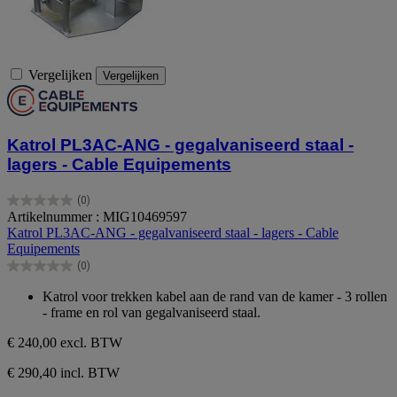
Vergelijken
Vergelijken
Katrol PL3AC-ANG - gegalvaniseerd staal -
lagers - Cable Equipements
(0)
0.0
Artikelnummer : MIG10469597
van
Katrol PL3AC-ANG - gegalvaniseerd staal - lagers - Cable
de
Equipements
5
(0)
sterren.
0.0
van
Katrol voor trekken kabel aan de rand van de kamer - 3 rollen
de
- frame en rol van gegalvaniseerd staal.
5
sterren.
€ 240,00
excl. BTW
€ 290,40 incl. BTW