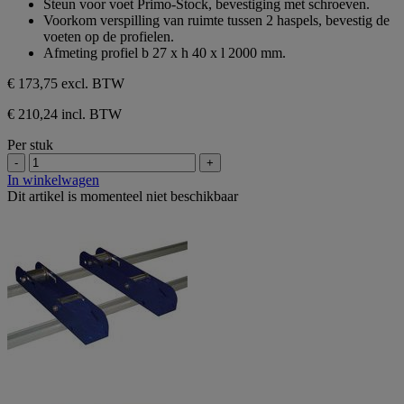
Steun voor voet Primo-Stock, bevestiging met schroeven.
de
Voorkom verspilling van ruimte tussen 2 haspels, bevestig de
5
voeten op de profielen.
sterren.
Afmeting profiel b 27 x h 40 x l 2000 mm.
€ 173,75
excl. BTW
€ 210,24 incl. BTW
Per stuk
-
+
In winkelwagen
Dit artikel is momenteel niet beschikbaar