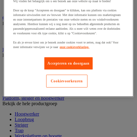
Laboratoriumladekast
Wij vinden het belangrijk om u een bezoek aan onze website op maat te bieden!
Laboratoriumtafel
Door op de knop "Accepteren en doorgaan" te klikken, kan ons platform via cookies
informatie uitwisselen met uw browser. Met deze informatie kunnen ons marketingteam
Opstapkruk, trap en ladder
en onze internetpartners de prestaties van onze website meten en uw winkelvoorkeuren
Bekijk de hele productgroep
analyseren. Hierdoor kunnen wij u nog meer op uw behoeften afgestemde producten en
passende/gepersonaliseerd reclame aanbieden. Als u meer wilt weten over de doeleinden
Ladder
en voorkeuren voor elk type cookie, klikt u op "Cookievoorkeuren".
Trapladder en opstapkruk
En als je ervoor kiest om je bezoek zonder cookies voort te zetten, mag dat ook! Voor
meer informatie verwijzen we je naar
onze cookieverklaring.
Palletwagen
Bekijk de hele productgroep
Accepteren en doorgaan
Elektrische pallettruck
Handpallettruck
Hoogheffende pallettruck
Cookievoorkeuren
Pallettruck met weegsysteem
Stapelaar
Platform, steiger en hoogwerker
Bekijk de hele productgroep
Hoogwerker
Loopbrug
Steiger
Trap
Werkplatform op hoogte