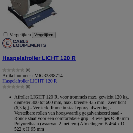
Vergelijken
Vergelijken
Haspelafroller LICHT 120 R
(0)
0.0
Artikelnummer : MIG32898714
van
Haspelafroller LICHT 120 R
de
(0)
5
0.0
sterren.
van
Afroller LIGHT 120 R, voor trommels max. gewicht 120 kg,
de
diameter 300 tot 600 mm, max. breedte 435 mm - Zeer licht
5
(6,3 kg) - Versterkt frame in staal epoxy afwerking -
sterren.
Verstelbare rollen van hoogwaardig gegalvaniseerd staal -
Ronde staaf voor een comfortabele grip - 4 wieltjes Ø 40 mm
Polyurethaan (waarvan 2 met rem) Afmetingen: B 464 x D
522 x H 95 mm