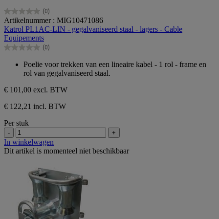
(0)
0.0
Artikelnummer : MIG10471086
van
Katrol PL1AC-LIN - gegalvaniseerd staal - lagers - Cable
de
Equipements
5
(0)
sterren.
0.0
van
Poelie voor trekken van een lineaire kabel - 1 rol - frame en
de
rol van gegalvaniseerd staal.
5
sterren.
€ 101,00
excl. BTW
€ 122,21 incl. BTW
Per stuk
-
+
In winkelwagen
Dit artikel is momenteel niet beschikbaar