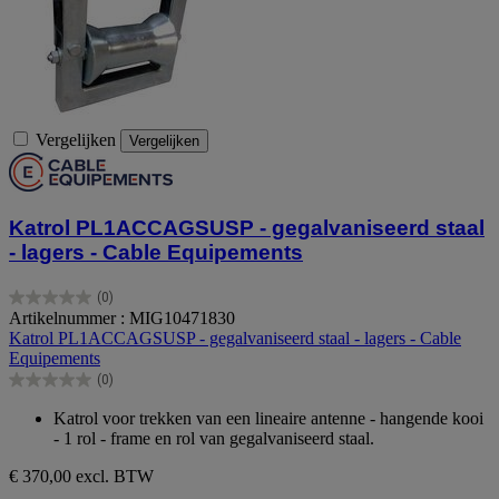
Vergelijken
Vergelijken
Katrol PL1ACCAGSUSP - gegalvaniseerd staal
- lagers - Cable Equipements
(0)
0.0
Artikelnummer : MIG10471830
van
Katrol PL1ACCAGSUSP - gegalvaniseerd staal - lagers - Cable
de
Equipements
5
(0)
sterren.
0.0
van
Katrol voor trekken van een lineaire antenne - hangende kooi
de
- 1 rol - frame en rol van gegalvaniseerd staal.
5
sterren.
€ 370,00
excl. BTW