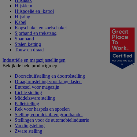
Hijshaak
Hijsklem
Hijspoelie en -katrol
Hijsring
Kabel
Kopschakel en snelschakel
Sjorband en trekstang
Spanband
Stalen ketting
Touw en draad
Industriële en magazijnstellingen
NOV 2025-NOV 2026
Bekijk de hele productgroep
NL
Doorschuifstelling en doorrolstelling
Draagarmstelling voor lange lasten
Entresol voor magazijn
Lichte stelling
Middelzware stelling
Palletstelling
Rek voor haspels en spoelen
Stelling voor detail- en groothandel
Stellingen voor de automobielindustrie
Voedingstelling
Zware stelling