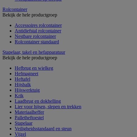
Rolcontainer
Bekijk de hele productgroep
Accessoires rolcontainer
Antidiefstal rolcontainer
Nestbare rolcontainer
Rolcontainer standaard
Stapelaar, takel en hefapparatuur
Bekijk de hele productgroep
Hefbrug en wielkeg
Hefmagneet
Heftafel
Hijsbalk
Hijswerktuig
Krik
Laadbrug en dokhelling
Lier voor hijsen, slepen en trekken
Materiaalheffer
Palletheftoestel
Stapelaar
Veiligheidsstandaard en steun
Vijzel