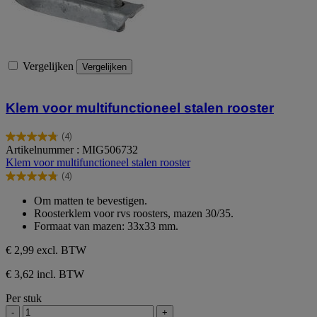
Vergelijken
Vergelijken
Klem voor multifunctioneel stalen rooster
(4)
4.8
Artikelnummer : MIG506732
van
Klem voor multifunctioneel stalen rooster
de
(4)
5
4.8
sterren.
van
Om matten te bevestigen.
4
de
Roosterklem voor rvs roosters, mazen 30/35.
beoordelingen
5
Formaat van mazen: 33x33 mm.
sterren.
4
€ 2,99
excl. BTW
beoordelingen
€ 3,62 incl. BTW
Per stuk
-
+