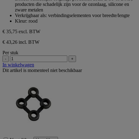
sterren.
producten die schadelijk zijn voor de ozonlaag, silicone en
zware metalen
Verkrijgbaar als: verbindingselementen voor breedte/lengte
Kleur: rood
€ 35,75
excl. BTW
€ 43,26 incl. BTW
Per stuk
-
+
In winkelwagen
Dit artikel is momenteel niet beschikbaar