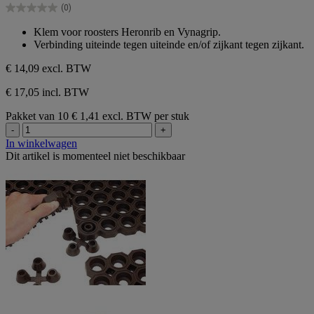
(0)
5
0.0
sterren.
van
Klem voor roosters Heronrib en Vynagrip.
de
Verbinding uiteinde tegen uiteinde en/of zijkant tegen zijkant.
5
sterren.
€ 14,09
excl. BTW
€ 17,05 incl. BTW
Pakket van 10
€ 1,41 excl. BTW per stuk
-
+
In winkelwagen
Dit artikel is momenteel niet beschikbaar