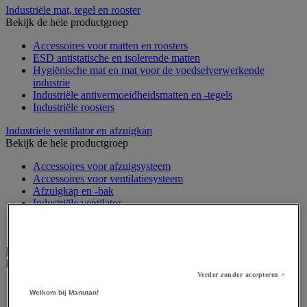
Industriële mat, tegel en rooster
Bekijk de hele productgroep
Accessoires voor matten en roosters
ESD antistatische en isolerende matten
Hygiënische mat en mat voor de voedselverwerkende
industrie
Industriële antivermoeidheidsmatten en -tegels
Industriële roosters
Industriele ventilator en afzuigkap
Bekijk de hele productgroep
Accessoires voor afzuigsysteem
Accessoires voor ventilatiesysteem
Afzuigkap en -bak
Industriële ventilator
Koppeling en verluchtingskoker
Rook afzuigkap
Laboratoriummeubilair
Bekijk de hele productgroep
Verder zonder accepteren >
Accessoires voor laboratoria
Welkom bij Manutan!
Laboratoriumkast