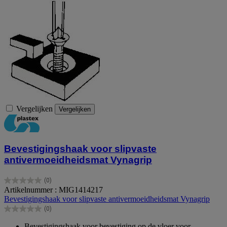
Vergelijken
Vergelijken
Bevestigingshaak voor slipvaste
antivermoeidheidsmat Vynagrip
(0)
0.0
Artikelnummer : MIG1414217
van
Bevestigingshaak voor slipvaste antivermoeidheidsmat Vynagrip
de
(0)
5
0.0
sterren.
van
Bevestigingshaak voor bevestiging op de vloer voor