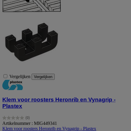
Vergelijken
Vergelijken
Klem voor roosters Heronrib en Vynagrip -
Plastex
(0)
0.0
Artikelnummer : MIG449341
van
Klem voor roosters Heronrib en Vynagrip - Plastex
de