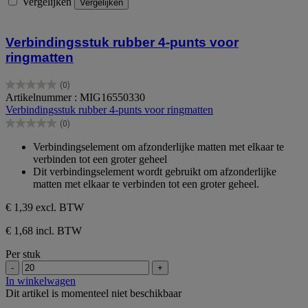
Vergelijken
Vergelijken
Verbindingsstuk rubber 4-punts voor
ringmatten
(0)
0.0
Artikelnummer : MIG16550330
van
Verbindingsstuk rubber 4-punts voor ringmatten
de
(0)
5
0.0
sterren.
van
Verbindingselement om afzonderlijke matten met elkaar te
de
verbinden tot een groter geheel
5
Dit verbindingselement wordt gebruikt om afzonderlijke
sterren.
matten met elkaar te verbinden tot een groter geheel.
€ 1,39
excl. BTW
€ 1,68 incl. BTW
Per stuk
-
+
In winkelwagen
Dit artikel is momenteel niet beschikbaar