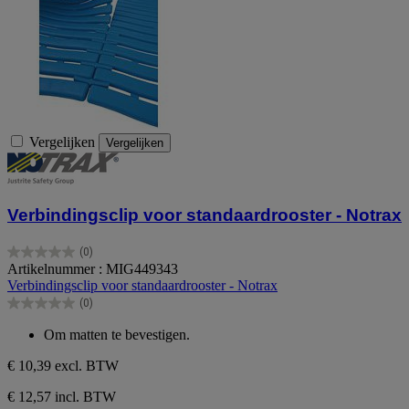
Vergelijken
Vergelijken
Verbindingsclip voor standaardrooster - Notrax
(0)
0.0
Artikelnummer : MIG449343
van
Verbindingsclip voor standaardrooster - Notrax
de
(0)
5
0.0
sterren.
van
Om matten te bevestigen.
de
5
€ 10,39
excl. BTW
sterren.
€ 12,57 incl. BTW