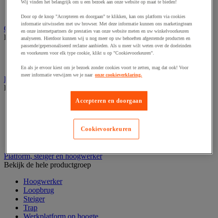
Laboratoriumladekast
Wij vinden het belangrijk om u een bezoek aan onze website op maat te bieden!
Laboratoriumtafel
Door op de knop "Accepteren en doorgaan" te klikken, kan ons platform via cookies
informatie uitwisselen met uw browser. Met deze informatie kunnen ons marketingteam
Opstapkruk, trap en ladder
en onze internetpartners de prestaties van onze website meten en uw winkelvoorkeuren
Bekijk de hele productgroep
analyseren. Hierdoor kunnen wij u nog meer op uw behoeften afgestemde producten en
passende/gepersonaliseerd reclame aanbieden. Als u meer wilt weten over de doeleinden
Ladder
en voorkeuren voor elk type cookie, klikt u op "Cookievoorkeuren".
Trapladder en opstapkruk
En als je ervoor kiest om je bezoek zonder cookies voort te zetten, mag dat ook! Voor
meer informatie verwijzen we je naar
onze cookieverklaring.
Palletwagen
Bekijk de hele productgroep
Accepteren en doorgaan
Elektrische pallettruck
Handpallettruck
Hoogheffende pallettruck
Cookievoorkeuren
Pallettruck met weegsysteem
Stapelaar
Platform, steiger en hoogwerker
Bekijk de hele productgroep
Hoogwerker
Loopbrug
Steiger
Trap
Werkplatform op hoogte