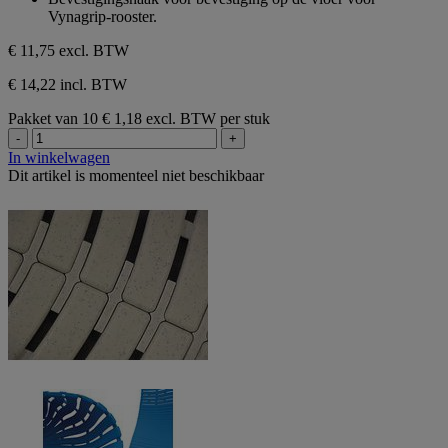
de
Vynagrip-rooster.
5
sterren.
€ 11,75
excl. BTW
€ 14,22 incl. BTW
Pakket van 10
€ 1,18 excl. BTW per stuk
-
+
In winkelwagen
Dit artikel is momenteel niet beschikbaar