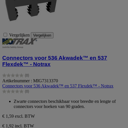
Vergelijken
Vergelijken
Connectors voor 536 Akwadek™ en 537
Flexdek™ - Notrax
(0)
0.0
Artikelnummer : MIG7313370
van
Connectors voor 536 Akwadek™ en 537 Flexdek™ - Notrax
de
(0)
5
0.0
sterren.
van
Zwarte connectors beschikbaar voor breedte en lengte of
de
connectors voor hoeken van 90 graden.
5
sterren.
€ 1,59
excl. BTW
€ 1,92 incl. BTW