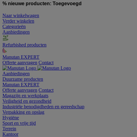
% nieuwe producten:
Toegevoegd
Naar winkelwagen
Verder winkelen
Categorieën
Aanbiedingen
Refurbished producten
Manutan EXPERT
Offerte aanvragen
Contact
Aanbiedingen
Duurzame producten
Manutan EXPERT
Offerte aanvragen
Contact
Magazijn en werkplaats
Veiligheid en gezondheid
Industriële benodigdheden en gereedschap
Verpakking en opslag
Hygiëne
Sport en vrije tijd
Terrein
Kantoor