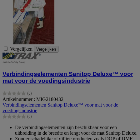
Vergelijken
Vergelijken
Verbindingselementen Sanitop Deluxe™ voor
mat voor de voedingsindustrie
(0)
0.0
Artikelnummer : MIG2180432
van
Verbindingselementen Sanitop Deluxe™ voor mat voor de
de
voedingsindustrie
5
(0)
sterren.
0.0
van
De verbindingselementen zijn beschikbaar voor een
de
uitbreiding in de breedte en lengt voor de mat Sanitop Deluxe.
5
Zonder schadelijke of giftige producten zoals DOP of DMF,