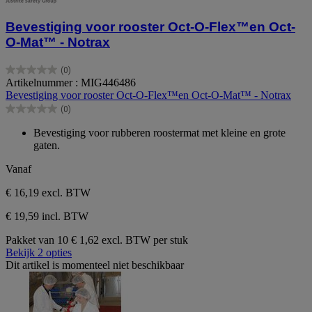
Bevestiging voor rooster Oct-O-Flex™en Oct-
O-Mat™ - Notrax
(0)
0.0
Artikelnummer : MIG446486
van
Bevestiging voor rooster Oct-O-Flex™en Oct-O-Mat™ - Notrax
de
(0)
5
0.0
sterren.
van
Bevestiging voor rubberen roostermat met kleine en grote
de
gaten.
5
sterren.
Vanaf
€ 16,19
excl. BTW
€ 19,59 incl. BTW
Pakket van 10
€ 1,62 excl. BTW per stuk
Bekijk 2 opties
Dit artikel is momenteel niet beschikbaar