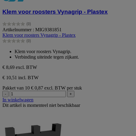
Klem voor roosters Vynagrip - Plastex
(0)
0.0
Artikelnummer : MIG9381851
van
Klem voor roosters Vynagrip - Plastex
de
(0)
5
0.0
sterren.
van
Klem voor roosters Vynagrip.
de
Verbinding uiteinde tegen zijkant.
5
sterren.
€ 8,69
excl. BTW
€ 10,51 incl. BTW
Pakket van 10
€ 0,87 excl. BTW per stuk
-
+
In winkelwagen
Dit artikel is momenteel niet beschikbaar