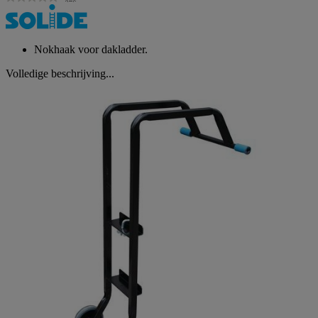
Geen
scorewaarde.
Dezelfde
paginalink.
Nokhaak voor dakladder.
Volledige beschrijving...