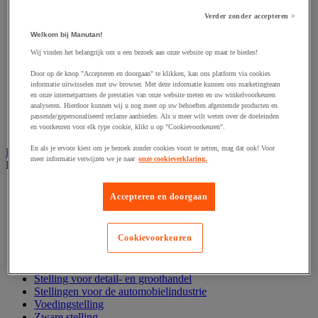
Hijsband van staal en textiel
Hijshaak
Verder zonder accepteren >
Hijsklem
Welkom bij Manutan!
Hijspoelie en -katrol
Hijsring
Wij vinden het belangrijk om u een bezoek aan onze website op maat te bieden!
Kabel
Door op de knop "Accepteren en doorgaan" te klikken, kan ons platform via cookies
Kopschakel en snelschakel
informatie uitwisselen met uw browser. Met deze informatie kunnen ons marketingteam
Sjorband en trekstang
en onze internetpartners de prestaties van onze website meten en uw winkelvoorkeuren
Spanband
analyseren. Hierdoor kunnen wij u nog meer op uw behoeften afgestemde producten en
Stalen ketting
passende/gepersonaliseerd reclame aanbieden. Als u meer wilt weten over de doeleinden
Touw en draad
en voorkeuren voor elk type cookie, klikt u op "Cookievoorkeuren".
En als je ervoor kiest om je bezoek zonder cookies voort te zetten, mag dat ook! Voor
Industriële en magazijnstellingen
meer informatie verwijzen we je naar
onze cookieverklaring.
Bekijk de hele productgroep
Doorschuifstelling en doorrolstelling
Accepteren en doorgaan
Draagarmstelling voor lange lasten
Entresol voor magazijn
Lichte stelling
Cookievoorkeuren
Middelzware stelling
Palletstelling
Rek voor haspels en spoelen
Stelling voor detail- en groothandel
Stellingen voor de automobielindustrie
Voedingstelling
Zware stelling