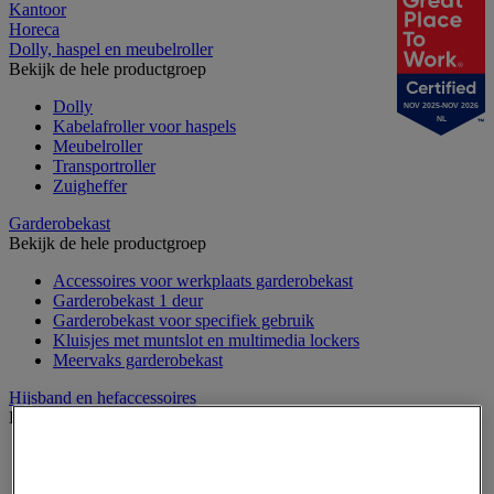
Kantoor
Horeca
Dolly, haspel en meubelroller
Bekijk de hele productgroep
Dolly
NOV 2025-NOV 2026
NL
Kabelafroller voor haspels
Meubelroller
Transportroller
Zuigheffer
Garderobekast
Bekijk de hele productgroep
Accessoires voor werkplaats garderobekast
Garderobekast 1 deur
Garderobekast voor specifiek gebruik
Kluisjes met muntslot en multimedia lockers
Meervaks garderobekast
Hijsband en hefaccessoires
Bekijk de hele productgroep
Draadspanner
Harpsluiting