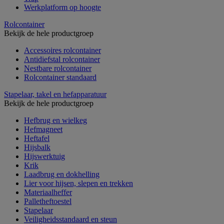
Werkplatform op hoogte
Rolcontainer
Bekijk de hele productgroep
Accessoires rolcontainer
Antidiefstal rolcontainer
Nestbare rolcontainer
Rolcontainer standaard
Stapelaar, takel en hefapparatuur
Bekijk de hele productgroep
Hefbrug en wielkeg
Hefmagneet
Heftafel
Hijsbalk
Hijswerktuig
Krik
Laadbrug en dokhelling
Lier voor hijsen, slepen en trekken
Materiaalheffer
Palletheftoestel
Stapelaar
Veiligheidsstandaard en steun