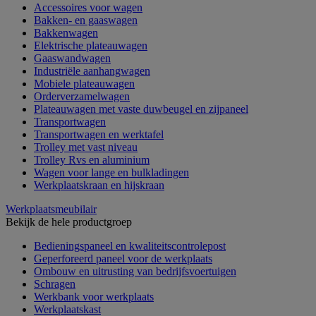
Accessoires voor wagen
Bakken- en gaaswagen
Bakkenwagen
Elektrische plateauwagen
Gaaswandwagen
Industriële aanhangwagen
Mobiele plateauwagen
Orderverzamelwagen
Plateauwagen met vaste duwbeugel en zijpaneel
Transportwagen
Transportwagen en werktafel
Trolley met vast niveau
Trolley Rvs en aluminium
Wagen voor lange en bulkladingen
Werkplaatskraan en hijskraan
Werkplaatsmeubilair
Bekijk de hele productgroep
Bedieningspaneel en kwaliteitscontrolepost
Geperforeerd paneel voor de werkplaats
Ombouw en uitrusting van bedrijfsvoertuigen
Schragen
Werkbank voor werkplaats
Werkplaatskast