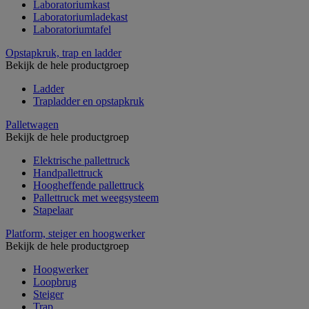
Laboratoriumkast
Laboratoriumladekast
Laboratoriumtafel
Opstapkruk, trap en ladder
Bekijk de hele productgroep
Ladder
Trapladder en opstapkruk
Palletwagen
Bekijk de hele productgroep
Elektrische pallettruck
Handpallettruck
Hoogheffende pallettruck
Pallettruck met weegsysteem
Stapelaar
Platform, steiger en hoogwerker
Bekijk de hele productgroep
Hoogwerker
Loopbrug
Steiger
Trap