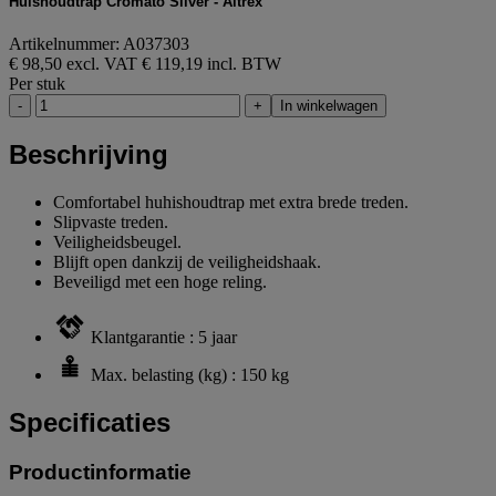
Huishoudtrap Cromato Silver - Altrex
Artikelnummer: A037303
€ 98,50 excl. VAT
€ 119,19 incl. BTW
Per stuk
-
+
In winkelwagen
Beschrijving
Comfortabel huhishoudtrap met extra brede treden.
Slipvaste treden.
Veiligheidsbeugel.
Blijft open dankzij de veiligheidshaak.
Beveiligd met een hoge reling.
Klantgarantie : 5 jaar
Max. belasting (kg) : 150 kg
Specificaties
Productinformatie