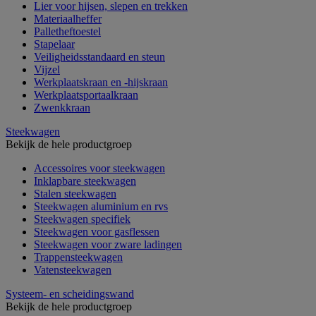
Lier voor hijsen, slepen en trekken
Materiaalheffer
Palletheftoestel
Stapelaar
Veiligheidsstandaard en steun
Vijzel
Werkplaatskraan en -hijskraan
Werkplaatsportaalkraan
Zwenkkraan
Steekwagen
Bekijk de hele productgroep
Accessoires voor steekwagen
Inklapbare steekwagen
Stalen steekwagen
Steekwagen aluminium en rvs
Steekwagen specifiek
Steekwagen voor gasflessen
Steekwagen voor zware ladingen
Trappensteekwagen
Vatensteekwagen
Systeem- en scheidingswand
Bekijk de hele productgroep