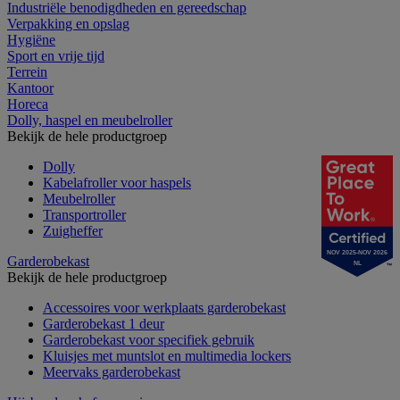
Industriële benodigdheden en gereedschap
Verpakking en opslag
Hygiëne
Sport en vrije tijd
Terrein
Kantoor
Horeca
Dolly, haspel en meubelroller
Bekijk de hele productgroep
Dolly
Kabelafroller voor haspels
Meubelroller
Transportroller
Zuigheffer
NOV 2025-NOV 2026
Garderobekast
NL
Bekijk de hele productgroep
Accessoires voor werkplaats garderobekast
Garderobekast 1 deur
Garderobekast voor specifiek gebruik
Kluisjes met muntslot en multimedia lockers
Meervaks garderobekast