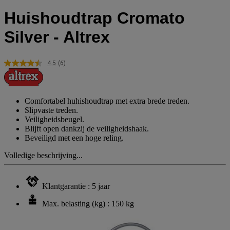
Huishoudtrap Cromato
Silver - Altrex
4.5
(6)
Lees
6
beoordelingen.
Dezelfde
paginalink.
Comfortabel huhishoudtrap met extra brede treden.
Slipvaste treden.
Veiligheidsbeugel.
Blijft open dankzij de veiligheidshaak.
Beveiligd met een hoge reling.
Volledige beschrijving...
Klantgarantie : 5 jaar
Max. belasting (kg) : 150 kg