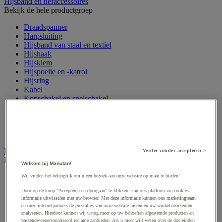
Hijsband en hefaccessoires
Bekijk de hele productgroep
Draadspanner
Harpsluiting
Hijsband van staal en textiel
Hijshaak
Hijsklem
Hijspoelie en -katrol
Hijsring
Kabel
Kopschakel en snelschakel
Sjorband en trekstang
Spanband
Stalen ketting
Touw en draad
Industriële en magazijnstellingen
Verder zonder accepteren >
Bekijk de hele productgroep
Welkom bij Manutan!
Doorschuifstelling en doorrolstelling
Wij vinden het belangrijk om u een bezoek aan onze website op maat te bieden!
Draagarmstelling voor lange lasten
Door op de knop "Accepteren en doorgaan" te klikken, kan ons platform via cookies
Entresol voor magazijn
informatie uitwisselen met uw browser. Met deze informatie kunnen ons marketingteam
Lichte stelling
en onze internetpartners de prestaties van onze website meten en uw winkelvoorkeuren
Middelzware stelling
analyseren. Hierdoor kunnen wij u nog meer op uw behoeften afgestemde producten en
Palletstelling
passende/gepersonaliseerd reclame aanbieden. Als u meer wilt weten over de doeleinden