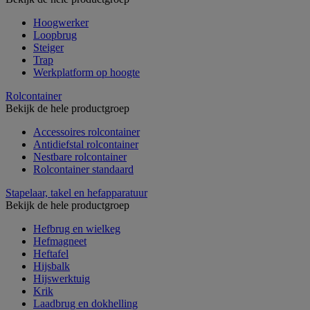
Hoogwerker
Loopbrug
Steiger
Trap
Werkplatform op hoogte
Rolcontainer
Bekijk de hele productgroep
Accessoires rolcontainer
Antidiefstal rolcontainer
Nestbare rolcontainer
Rolcontainer standaard
Stapelaar, takel en hefapparatuur
Bekijk de hele productgroep
Hefbrug en wielkeg
Hefmagneet
Heftafel
Hijsbalk
Hijswerktuig
Krik
Laadbrug en dokhelling