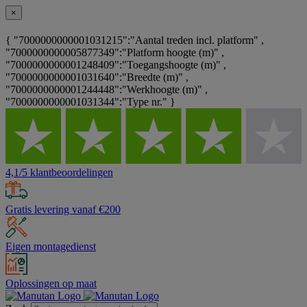
×
{ "7000000000001031215":"Aantal treden incl. platform" ,
"7000000000005877349":"Platform hoogte (m)" ,
"7000000000001248409":"Toegangshoogte (m)" ,
"7000000000001031640":"Breedte (m)" ,
"7000000000001244448":"Werkhoogte (m)" ,
"7000000000001031344":"Type nr." }
4,1/5 klantbeoordelingen
Gratis levering vanaf €200
Eigen montagedienst
Oplossingen op maat