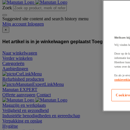
Zoek
Suggested site content and search history menu
Mijn account
Inloggen
×
Welkom bij
Het artikel is in je winkelwagen geplaatst
Toegevoegd aan
Wij vinden h
Naar winkelwagen
Door op de k
Verder winkelen
informatie ku
Hierdoor kun
Categorieën
weten over de
Aanbiedingen
En als je erv
Refurbished producten
cookieverkla
Manutan EXPERT
Offerte aanvragen
Contact
Cookiev
Magazijn en werkplaats
Veiligheid en gezondheid
Industriële benodigdheden en gereedschap
Verpakking en opslag
Hygiëne