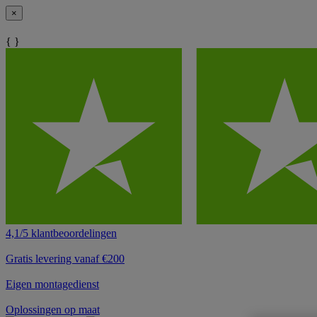
×
{ }
4,1/5 klantbeoordelingen
Gratis levering vanaf €200
Eigen montagedienst
Oplossingen op maat