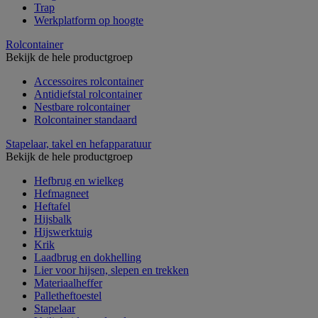
Trap
Werkplatform op hoogte
Rolcontainer
Bekijk de hele productgroep
Accessoires rolcontainer
Antidiefstal rolcontainer
Nestbare rolcontainer
Rolcontainer standaard
Stapelaar, takel en hefapparatuur
Bekijk de hele productgroep
Hefbrug en wielkeg
Hefmagneet
Heftafel
Hijsbalk
Hijswerktuig
Krik
Laadbrug en dokhelling
Lier voor hijsen, slepen en trekken
Materiaalheffer
Palletheftoestel
Stapelaar