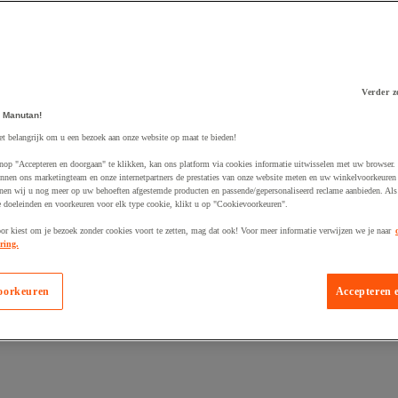
Verder z
 Manutan!
 winkelwagen
et belangrijk om u een bezoek aan onze website op maat te bieden!
nop "Accepteren en doorgaan" te klikken, kan ons platform via cookies informatie uitwisselen met uw browser.
nnen ons marketingteam en onze internetpartners de prestaties van onze website meten en uw winkelvoorkeuren 
nen wij u nog meer op uw behoeften afgestemde producten en passende/gepersonaliseerd reclame aanbieden. Als
 doeleinden en voorkeuren voor elk type cookie, klikt u op "Cookievoorkeuren".
oor kiest om je bezoek zonder cookies voort te zetten, mag dat ook! Voor meer informatie verwijzen we je naar
ring.
oorkeuren
Accepteren 