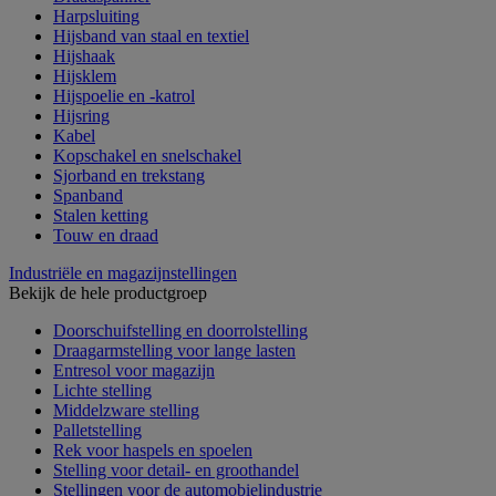
Harpsluiting
Hijsband van staal en textiel
Hijshaak
Hijsklem
Hijspoelie en -katrol
Hijsring
Kabel
Kopschakel en snelschakel
Sjorband en trekstang
Spanband
Stalen ketting
Touw en draad
Industriële en magazijnstellingen
Bekijk de hele productgroep
Doorschuifstelling en doorrolstelling
Draagarmstelling voor lange lasten
Entresol voor magazijn
Lichte stelling
Middelzware stelling
Palletstelling
Rek voor haspels en spoelen
Stelling voor detail- en groothandel
Stellingen voor de automobielindustrie