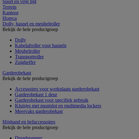
Sport en vrije tijd
Terrein
Kantoor
Horeca
Dolly, haspel en meubelroller
Bekijk de hele productgroep
Dolly
Kabelafroller voor haspels
Meubelroller
Transportroller
Zuigheffer
Garderobekast
Bekijk de hele productgroep
Accessoires voor werkplaats garderobekast
Garderobekast 1 deur
Garderobekast voor specifiek gebruik
Kluisjes met muntslot en multimedia lockers
Meervaks garderobekast
Hijsband en hefaccessoires
Bekijk de hele productgroep
Draadspanner