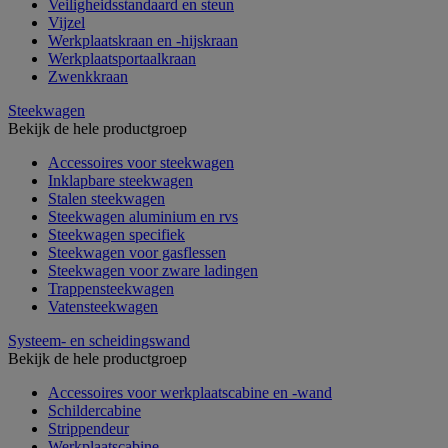
Veiligheidsstandaard en steun
Vijzel
Werkplaatskraan en -hijskraan
Werkplaatsportaalkraan
Zwenkkraan
Steekwagen
Bekijk de hele productgroep
Accessoires voor steekwagen
Inklapbare steekwagen
Stalen steekwagen
Steekwagen aluminium en rvs
Steekwagen specifiek
Steekwagen voor gasflessen
Steekwagen voor zware ladingen
Trappensteekwagen
Vatensteekwagen
Systeem- en scheidingswand
Bekijk de hele productgroep
Accessoires voor werkplaatscabine en -wand
Schildercabine
Strippendeur
Werkplaatscabine