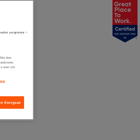
onder accepteren >
NOV 2025-NOV 2026
NL
 Met deze
analyseren.
 u meer wilt
onze
en doorgaan