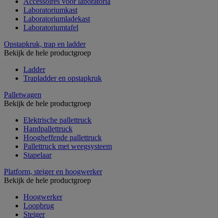
Accessoires voor laboratoria
Laboratoriumkast
Laboratoriumladekast
Laboratoriumtafel
Opstapkruk, trap en ladder
Bekijk de hele productgroep
Ladder
Trapladder en opstapkruk
Palletwagen
Bekijk de hele productgroep
Elektrische pallettruck
Handpallettruck
Hoogheffende pallettruck
Pallettruck met weegsysteem
Stapelaar
Platform, steiger en hoogwerker
Bekijk de hele productgroep
Hoogwerker
Loopbrug
Steiger