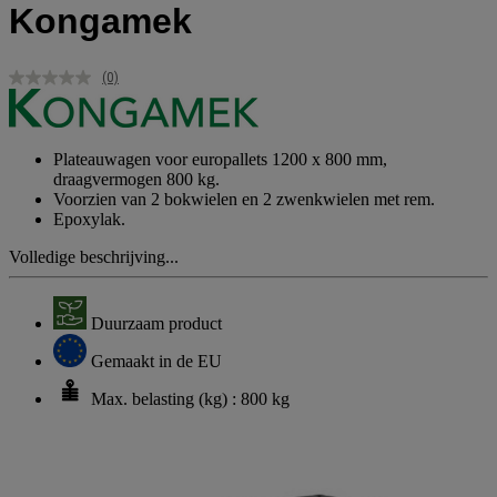
Kongamek
(0)
Geen
scorewaarde.
Dezelfde
paginalink.
Plateauwagen voor europallets 1200 x 800 mm,
draagvermogen 800 kg.
Voorzien van 2 bokwielen en 2 zwenkwielen met rem.
Epoxylak.
Volledige beschrijving...
Duurzaam product
Gemaakt in de EU
Max. belasting (kg) : 800 kg