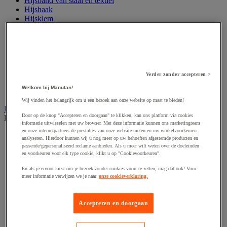
Hijsband van staal en textiel
Hijshaak
Hijsklem
Hijspoelie en -katrol
Hijsring
Kabel
Kopschakel en snelschakel
Sjorband en trekstang
Spanband
Verder zonder accepteren >
Stalen ketting
Welkom bij Manutan!
Touw en draad
Wij vinden het belangrijk om u een bezoek aan onze website op maat te bieden!
Industriële en magazijnstellingen
Door op de knop "Accepteren en doorgaan" te klikken, kan ons platform via cookies
Bekijk de hele productgroep
informatie uitwisselen met uw browser. Met deze informatie kunnen ons marketingteam
en onze internetpartners de prestaties van onze website meten en uw winkelvoorkeuren
Doorschuifstelling en doorrolstelling
analyseren. Hierdoor kunnen wij u nog meer op uw behoeften afgestemde producten en
Draagarmstelling voor lange lasten
passende/gepersonaliseerd reclame aanbieden. Als u meer wilt weten over de doeleinden
Entresol voor magazijn
en voorkeuren voor elk type cookie, klikt u op "Cookievoorkeuren".
Lichte stelling
En als je ervoor kiest om je bezoek zonder cookies voort te zetten, mag dat ook! Voor
Middelzware stelling
meer informatie verwijzen we je naar
onze cookieverklaring.
Palletstelling
Rek voor haspels en spoelen
Stelling voor detail- en groothandel
Accepteren en doorgaan
Stellingen voor de automobielindustrie
Voedingstelling
Zware stelling