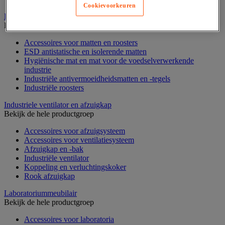
Cookievoorkeuren
Industriële mat, tegel en rooster
Bekijk de hele productgroep
Accessoires voor matten en roosters
ESD antistatische en isolerende matten
Hygiënische mat en mat voor de voedselverwerkende
industrie
Industriële antivermoeidheidsmatten en -tegels
Industriële roosters
Industriele ventilator en afzuigkap
Bekijk de hele productgroep
Accessoires voor afzuigsysteem
Accessoires voor ventilatiesysteem
Afzuigkap en -bak
Industriële ventilator
Koppeling en verluchtingskoker
Rook afzuigkap
Laboratoriummeubilair
Bekijk de hele productgroep
Accessoires voor laboratoria