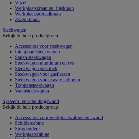
Vijzel
Werkplaatskraan en -hijskraan
Werkplaatsportaalkraan
Zwenkkraan
Steekwagen
Bekijk de hele productgroep
Accessoires voor steekwagen
Inklapbare steekwagen
Stalen steekwagen
Steekwagen aluminium en rvs
Steekwagen specifiek
Steekwagen voor gasflessen
Steekwagen voor zware ladingen
Trappensteekwagen
Vatensteekwagen
Systeem- en scheidingswand
Bekijk de hele productgroep
Accessoires voor werkplaatscabine en -wand
Schildercabine
Strippendeur
Werkplaatscabine