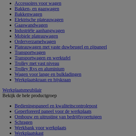
Accessoires voor wagen
Bakken- en gaaswagen
Bakkenwagen
Elektrische plateauwagen
Gaaswandwagen
Industriële aanhangwagen
Mobiele plateauwagen
Orderverzamelwagen
Plateauwagen met vaste duwbeugel en zijpaneel
Transportwagen
Transportwagen en werktafel
Trolley met vast niveau
Trolley Rvs en aluminium
Wagen voor lange en bulkladingen
Werkplaatskraan en hijskraan
Werkplaatsmeubilair
Bekijk de hele productgroep
Bedieningspaneel en kwaliteitscontrolepost
Geperforeerd paneel voor de werkplaats
Ombouw en uitrusting van bedrijfsvoertuigen
Schragen
Werkbank voor werkplaats
Werkplaatskast