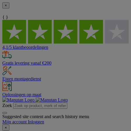
×
{ }
4,1/5 klantbeoordelingen
Gratis levering vanaf €200
Eigen montagedienst
Oplossingen op maat
Zoek
Suggested site content and search history menu
Mijn account
Inloggen
×