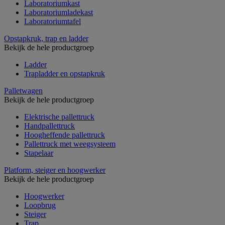
Laboratoriumkast
Laboratoriumladekast
Laboratoriumtafel
Opstapkruk, trap en ladder
Bekijk de hele productgroep
Ladder
Trapladder en opstapkruk
Palletwagen
Bekijk de hele productgroep
Elektrische pallettruck
Handpallettruck
Hoogheffende pallettruck
Pallettruck met weegsysteem
Stapelaar
Platform, steiger en hoogwerker
Bekijk de hele productgroep
Hoogwerker
Loopbrug
Steiger
Trap