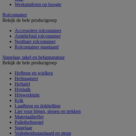
Werkplatform op hoogte
Rolcontainer
Bekijk de hele productgroep
Accessoires rolcontainer
Antidiefstal rolcontainer
Nestbare rolcontainer
Rolcontainer standaard
Stapelaar, takel en hefapparatuur
Bekijk de hele productgroep
Hefbrug en wielkeg
Hefmagneet
Heftafel
Hijsbalk
Hijswerktuig
Krik
Laadbrug en dokhelling
Lier voor hijsen, slepen en trekken
Materiaalheffer
Palletheftoestel
Stapelaar
Veiligheidsstandaard en steun