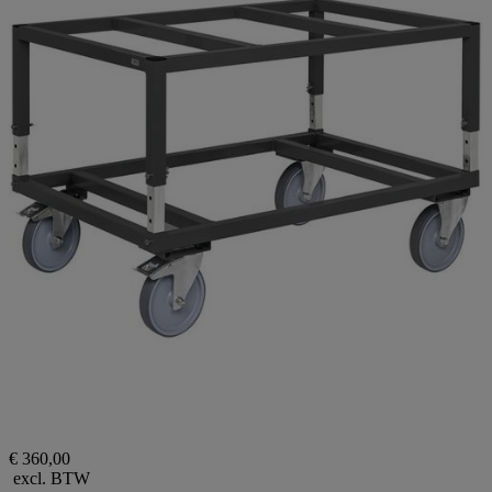
€ 360,00
excl. BTW