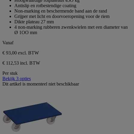
Hoogwaardige rolplateaus 45O kg
1
de
Antislip en rotbestendige coating
beoordeling
5
Non-marking en beschermende band aan de rand
sterren.
Grijper met licht en doorvoeropening voor de riem
1
Dikte plateau 27 mm
beoordeling
4 non-marking rubberen zwenkwielen met een diameter van
Ø 1OO mm
Vanaf
€ 93,00
excl. BTW
€ 112,53 incl. BTW
Per stuk
Bekijk 3 opties
Dit artikel is momenteel niet beschikbaar