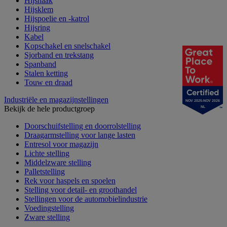
Hijshaak
Hijsklem
Hijspoelie en -katrol
Hijsring
Kabel
Kopschakel en snelschakel
Sjorband en trekstang
Spanband
Stalen ketting
Touw en draad
Industriële en magazijnstellingen
NOV 2025-NOV 2026
Bekijk de hele productgroep
NL
Doorschuifstelling en doorrolstelling
Draagarmstelling voor lange lasten
Entresol voor magazijn
Lichte stelling
Middelzware stelling
Palletstelling
Rek voor haspels en spoelen
Stelling voor detail- en groothandel
Stellingen voor de automobielindustrie
Voedingstelling
Zware stelling