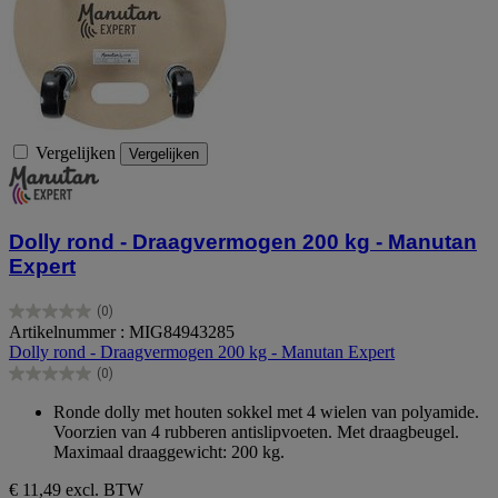
Vergelijken
Vergelijken
Dolly rond - Draagvermogen 200 kg - Manutan
Expert
(0)
0.0
Artikelnummer : MIG84943285
van
Dolly rond - Draagvermogen 200 kg - Manutan Expert
de
(0)
5
0.0
sterren.
van
Ronde dolly met houten sokkel met 4 wielen van polyamide.
de
Voorzien van 4 rubberen antislipvoeten. Met draagbeugel.
5
Maximaal draaggewicht: 200 kg.
sterren.
€ 11,49
excl. BTW