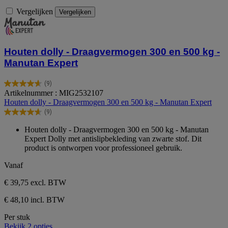
Vergelijken
Vergelijken
Houten dolly - Draagvermogen 300 en 500 kg -
Manutan Expert
(9)
4.7
Artikelnummer : MIG2532107
van
Houten dolly - Draagvermogen 300 en 500 kg - Manutan Expert
de
(9)
5
4.7
sterren.
van
Houten dolly - Draagvermogen 300 en 500 kg - Manutan
9
de
Expert Dolly met antislipbekleding van zwarte stof. Dit
beoordelingen
5
product is ontworpen voor professioneel gebruik.
sterren.
9
Vanaf
beoordelingen
€ 39,75
excl. BTW
€ 48,10 incl. BTW
Per stuk
Bekijk 2 opties