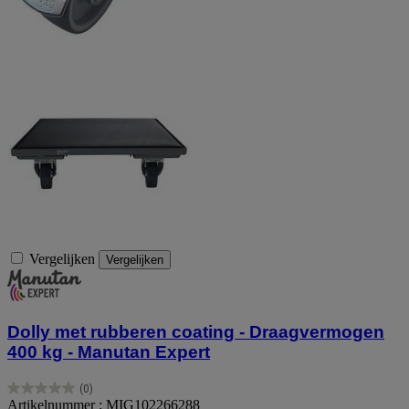
Vergelijken
Vergelijken
Dolly met rubberen coating - Draagvermogen
400 kg - Manutan Expert
(0)
0.0
Artikelnummer : MIG102266288