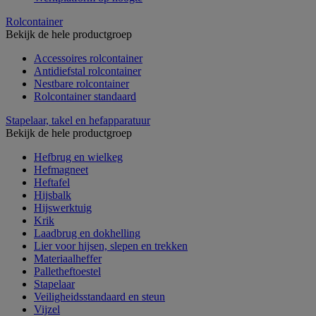
Rolcontainer
Bekijk de hele productgroep
Accessoires rolcontainer
Antidiefstal rolcontainer
Nestbare rolcontainer
Rolcontainer standaard
Stapelaar, takel en hefapparatuur
Bekijk de hele productgroep
Hefbrug en wielkeg
Hefmagneet
Heftafel
Hijsbalk
Hijswerktuig
Krik
Laadbrug en dokhelling
Lier voor hijsen, slepen en trekken
Materiaalheffer
Palletheftoestel
Stapelaar
Veiligheidsstandaard en steun
Vijzel