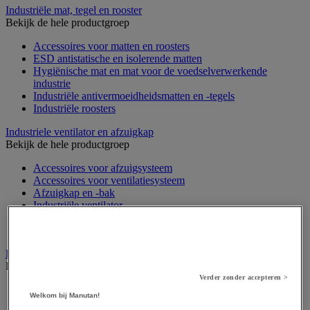
Industriële mat, tegel en rooster
Bekijk de hele productgroep
Accessoires voor matten en roosters
ESD antistatische en isolerende matten
Hygiënische mat en mat voor de voedselverwerkende
industrie
Industriële antivermoeidheidsmatten en -tegels
Industriële roosters
Industriele ventilator en afzuigkap
Bekijk de hele productgroep
Accessoires voor afzuigsysteem
Accessoires voor ventilatiesysteem
Afzuigkap en -bak
Industriële ventilator
Koppeling en verluchtingskoker
Rook afzuigkap
Laboratoriummeubilair
Bekijk de hele productgroep
Verder zonder accepteren >
Accessoires voor laboratoria
Welkom bij Manutan!
Laboratoriumkast