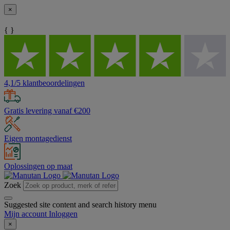
×
{ }
4,1/5 klantbeoordelingen
Gratis levering vanaf €200
Eigen montagedienst
Oplossingen op maat
Zoek
Suggested site content and search history menu
Mijn account
Inloggen
×