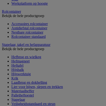
Werkplatform op hoogte
Rolcontainer
Bekijk de hele productgroep
Accessoires rolcontainer
Antidiefstal rolcontainer
Nestbare rolcontainer
Rolcontainer standaard
Stapelaar, takel en hefapparatuur
Bekijk de hele productgroep
Hefbrug en wielkeg
Hefmagneet
Heftafel
Hijsbalk
Hijswerktuig
Krik
Laadbrug en dokhelling
Lier voor hijsen, slepen en trekken
Materiaalheffer
Palletheftoestel
Stapelaar
Veiligheidsstandaard en steun