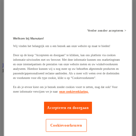
Hijsband van staal en textiel
Hijshaak
Hijsklem
Hijspoelie en -katrol
Hijsring
Kabel
Verder zonder accepteren >
Kopschakel en snelschakel
Sjorband en trekstang
Welkom bij Manutan!
Spanband
Wij vinden het belangrijk om u een bezoek aan onze website op maat te bieden!
Stalen ketting
Touw en draad
Door op de knop "Accepteren en doorgaan" te klikken, kan ons platform via cookies
informatie uitwisselen met uw browser. Met deze informatie kunnen ons marketingteam
en onze internetpartners de prestaties van onze website meten en uw winkelvoorkeuren
Industriële en magazijnstellingen
analyseren. Hierdoor kunnen wij u nog meer op uw behoeften afgestemde producten en
Bekijk de hele productgroep
passende/gepersonaliseerd reclame aanbieden. Als u meer wilt weten over de doeleinden
en voorkeuren voor elk type cookie, klikt u op "Cookievoorkeuren".
Doorschuifstelling en doorrolstelling
Draagarmstelling voor lange lasten
En als je ervoor kiest om je bezoek zonder cookies voort te zetten, mag dat ook! Voor
Entresol voor magazijn
meer informatie verwijzen we je naar
onze cookieverklaring.
Lichte stelling
Middelzware stelling
Accepteren en doorgaan
Palletstelling
Rek voor haspels en spoelen
Stelling voor detail- en groothandel
Stellingen voor de automobielindustrie
Cookievoorkeuren
Voedingstelling
Zware stelling