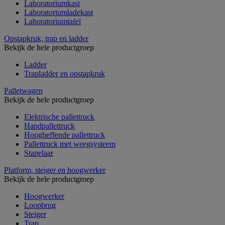
Laboratoriumkast
Laboratoriumladekast
Laboratoriumtafel
Opstapkruk, trap en ladder
Bekijk de hele productgroep
Ladder
Trapladder en opstapkruk
Palletwagen
Bekijk de hele productgroep
Elektrische pallettruck
Handpallettruck
Hoogheffende pallettruck
Pallettruck met weegsysteem
Stapelaar
Platform, steiger en hoogwerker
Bekijk de hele productgroep
Hoogwerker
Loopbrug
Steiger
Trap