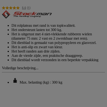
5.0
(1)
Lees
1
beoordeling.
Dezelfde
paginalink.
Dit rolplateau met rand is van topkwaliteit.
Het ondersteunt lasten tot 300 kg.
Het is uitgerust met 4 niet-vlekkende rubberen wielen
(diameter 75 mm: 2 vast en 2 zwenkbaar met rem).
Dit dienblad is gemaakt van polypropyleen en glasvezel.
Het is anti-slip en zwart van kleur.
Het heeft randen aan drie zijden.
Aan de vierde zijde, een praktische draaggreep.
Dit dienblad wordt verzonden in een beperkte verpakking
Volledige beschrijving...
Max. belasting (kg) : 300 kg