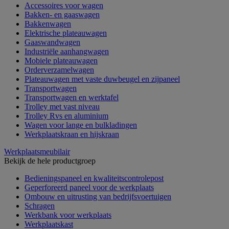
Accessoires voor wagen
Bakken- en gaaswagen
Bakkenwagen
Elektrische plateauwagen
Gaaswandwagen
Industriële aanhangwagen
Mobiele plateauwagen
Orderverzamelwagen
Plateauwagen met vaste duwbeugel en zijpaneel
Transportwagen
Transportwagen en werktafel
Trolley met vast niveau
Trolley Rvs en aluminium
Wagen voor lange en bulkladingen
Werkplaatskraan en hijskraan
Werkplaatsmeubilair
Bekijk de hele productgroep
Bedieningspaneel en kwaliteitscontrolepost
Geperforeerd paneel voor de werkplaats
Ombouw en uitrusting van bedrijfsvoertuigen
Schragen
Werkbank voor werkplaats
Werkplaatskast