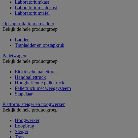
Laboratoriumkast
Laboratoriumladekast
Laboratoriumtafel
Opstapkruk, trap en ladder
Bekijk de hele productgroep
Ladder
Trapladder en opstapkruk
Palletwagen
Bekijk de hele productgroep
Elektrische pallettruck
Handpallettruck
Hoogheffende pallettruck
Pallettruck met weegsysteem
Stapelaar
Platform, steiger en hoogwerker
Bekijk de hele productgroep
Hoogwerker
Loopbrug
Steiger
Trap