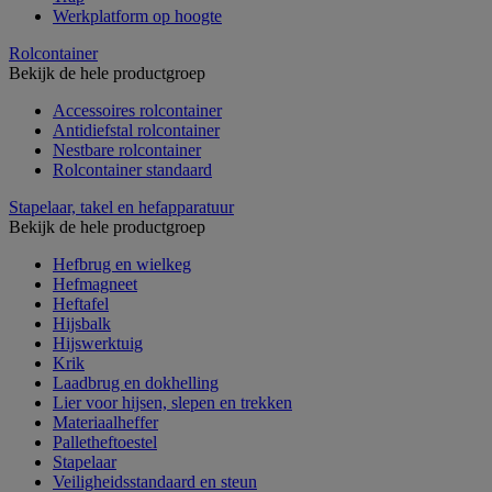
Werkplatform op hoogte
Rolcontainer
Bekijk de hele productgroep
Accessoires rolcontainer
Antidiefstal rolcontainer
Nestbare rolcontainer
Rolcontainer standaard
Stapelaar, takel en hefapparatuur
Bekijk de hele productgroep
Hefbrug en wielkeg
Hefmagneet
Heftafel
Hijsbalk
Hijswerktuig
Krik
Laadbrug en dokhelling
Lier voor hijsen, slepen en trekken
Materiaalheffer
Palletheftoestel
Stapelaar
Veiligheidsstandaard en steun