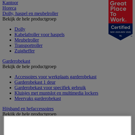
Kantoor
Horeca
Dolly, haspel en meubelroller
Bekijk de hele productgroep
Dolly
NOV 2025-NOV 2026
Kabelafroller voor haspels
NL
Meubelroller
Transportroller
Zuigheffer
Garderobekast
Bekijk de hele productgroep
Accessoires voor werkplaats garderobekast
Garderobekast 1 deur
Garderobekast voor specifiek gebruik
Kluisjes met muntslot en multimedia lockers
Meervaks garderobekast
Hijsband en hefaccessoires
Bekijk de hele productgroep
Draadspanner
Harpsluiting