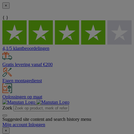
×
{ }
4,1/5 klantbeoordelingen
Gratis levering vanaf €200
Eigen montagedienst
Oplossingen op maat
Zoek
Suggested site content and search history menu
Mijn account
Inloggen
×