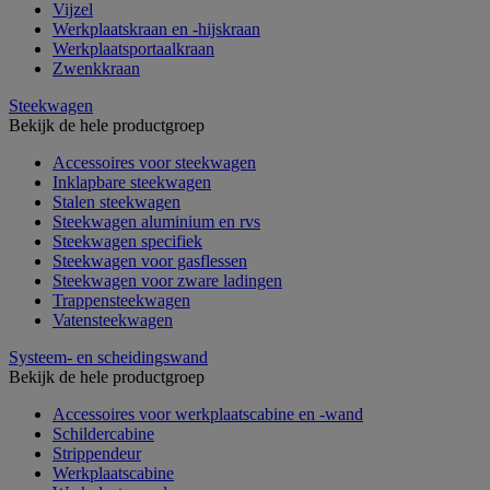
Vijzel
Werkplaatskraan en -hijskraan
Werkplaatsportaalkraan
Zwenkkraan
Steekwagen
Bekijk de hele productgroep
Accessoires voor steekwagen
Inklapbare steekwagen
Stalen steekwagen
Steekwagen aluminium en rvs
Steekwagen specifiek
Steekwagen voor gasflessen
Steekwagen voor zware ladingen
Trappensteekwagen
Vatensteekwagen
Systeem- en scheidingswand
Bekijk de hele productgroep
Accessoires voor werkplaatscabine en -wand
Schildercabine
Strippendeur
Werkplaatscabine