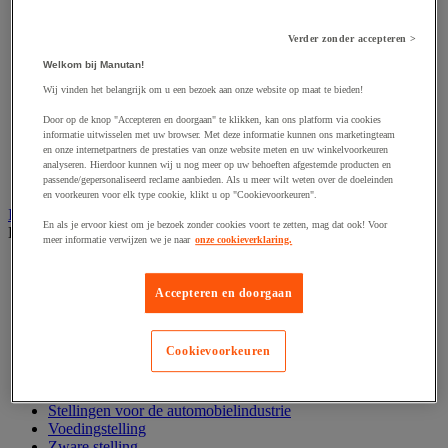
Hijsband van staal en textiel
Hijshaak
Hijsklem
Verder zonder accepteren >
Hijspoelie en -katrol
Welkom bij Manutan!
Hijsring
Kabel
Wij vinden het belangrijk om u een bezoek aan onze website op maat te bieden!
Kopschakel en snelschakel
Door op de knop "Accepteren en doorgaan" te klikken, kan ons platform via cookies
Sjorband en trekstang
informatie uitwisselen met uw browser. Met deze informatie kunnen ons marketingteam
Spanband
en onze internetpartners de prestaties van onze website meten en uw winkelvoorkeuren
Stalen ketting
analyseren. Hierdoor kunnen wij u nog meer op uw behoeften afgestemde producten en
Touw en draad
passende/gepersonaliseerd reclame aanbieden. Als u meer wilt weten over de doeleinden
en voorkeuren voor elk type cookie, klikt u op "Cookievoorkeuren".
Industriële en magazijnstellingen
En als je ervoor kiest om je bezoek zonder cookies voort te zetten, mag dat ook! Voor
Bekijk de hele productgroep
meer informatie verwijzen we je naar
onze cookieverklaring.
Doorschuifstelling en doorrolstelling
Draagarmstelling voor lange lasten
Accepteren en doorgaan
Entresol voor magazijn
Lichte stelling
Middelzware stelling
Cookievoorkeuren
Palletstelling
Rek voor haspels en spoelen
Stelling voor detail- en groothandel
Stellingen voor de automobielindustrie
Voedingstelling
Zware stelling