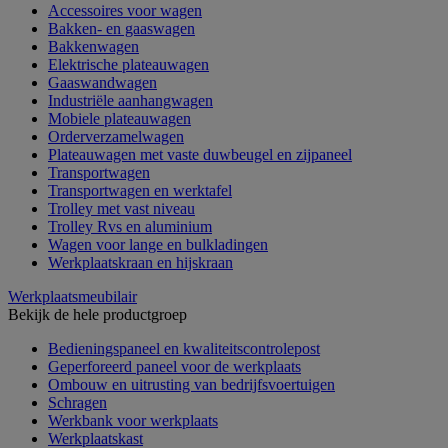
Accessoires voor wagen
Bakken- en gaaswagen
Bakkenwagen
Elektrische plateauwagen
Gaaswandwagen
Industriële aanhangwagen
Mobiele plateauwagen
Orderverzamelwagen
Plateauwagen met vaste duwbeugel en zijpaneel
Transportwagen
Transportwagen en werktafel
Trolley met vast niveau
Trolley Rvs en aluminium
Wagen voor lange en bulkladingen
Werkplaatskraan en hijskraan
Werkplaatsmeubilair
Bekijk de hele productgroep
Bedieningspaneel en kwaliteitscontrolepost
Geperforeerd paneel voor de werkplaats
Ombouw en uitrusting van bedrijfsvoertuigen
Schragen
Werkbank voor werkplaats
Werkplaatskast