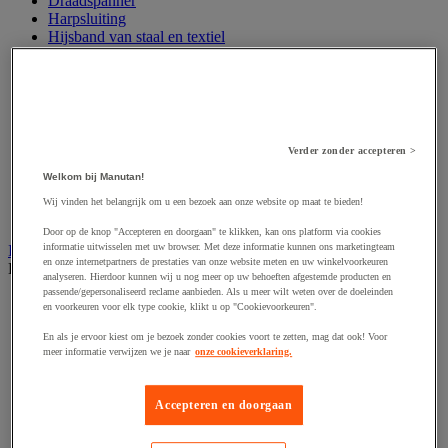
Draadspanner
Harpsluiting
Hijsband van staal en textiel
Hijshaak
Hijsklem
Hijspoelie en -katrol
Hijsring
Kabel
Kopschakel en snelschakel
Verder zonder accepteren >
Sjorband en trekstang
Welkom bij Manutan!
Spanband
Stalen ketting
Wij vinden het belangrijk om u een bezoek aan onze website op maat te bieden!
Touw en draad
Door op de knop "Accepteren en doorgaan" te klikken, kan ons platform via cookies
informatie uitwisselen met uw browser. Met deze informatie kunnen ons marketingteam
Industriële en magazijnstellingen
en onze internetpartners de prestaties van onze website meten en uw winkelvoorkeuren
Bekijk de hele productgroep
analyseren. Hierdoor kunnen wij u nog meer op uw behoeften afgestemde producten en
passende/gepersonaliseerd reclame aanbieden. Als u meer wilt weten over de doeleinden
Doorschuifstelling en doorrolstelling
en voorkeuren voor elk type cookie, klikt u op "Cookievoorkeuren".
Draagarmstelling voor lange lasten
Entresol voor magazijn
En als je ervoor kiest om je bezoek zonder cookies voort te zetten, mag dat ook! Voor
meer informatie verwijzen we je naar
onze cookieverklaring.
Lichte stelling
Middelzware stelling
Palletstelling
Accepteren en doorgaan
Rek voor haspels en spoelen
Stelling voor detail- en groothandel
Stellingen voor de automobielindustrie