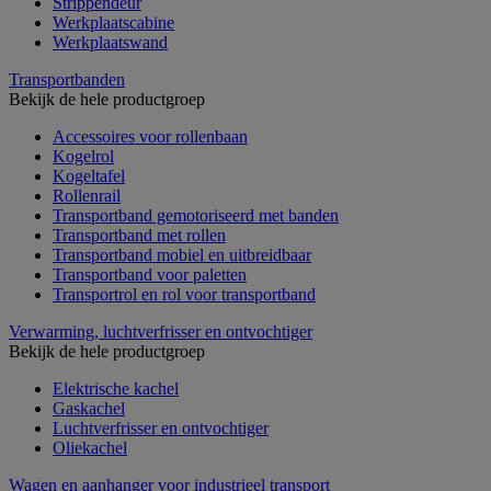
Strippendeur
Werkplaatscabine
Werkplaatswand
Transportbanden
Bekijk de hele productgroep
Accessoires voor rollenbaan
Kogelrol
Kogeltafel
Rollenrail
Transportband gemotoriseerd met banden
Transportband met rollen
Transportband mobiel en uitbreidbaar
Transportband voor paletten
Transportrol en rol voor transportband
Verwarming, luchtverfrisser en ontvochtiger
Bekijk de hele productgroep
Elektrische kachel
Gaskachel
Luchtverfrisser en ontvochtiger
Oliekachel
Wagen en aanhanger voor industrieel transport