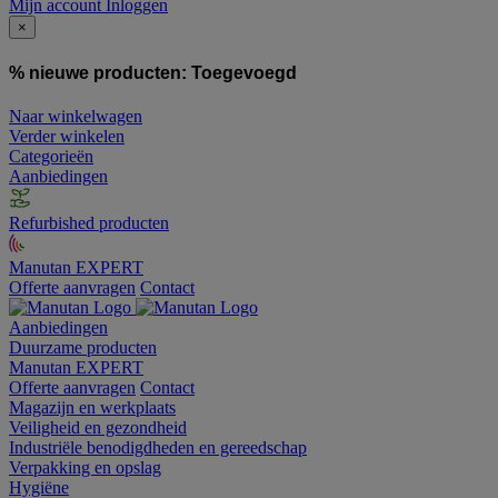
Mijn account
Inloggen
×
% nieuwe producten:
Toegevoegd
Naar winkelwagen
Verder winkelen
Categorieën
Aanbiedingen
Refurbished producten
Manutan EXPERT
Offerte aanvragen
Contact
Aanbiedingen
Duurzame producten
Manutan EXPERT
Offerte aanvragen
Contact
Magazijn en werkplaats
Veiligheid en gezondheid
Industriële benodigdheden en gereedschap
Verpakking en opslag
Hygiëne