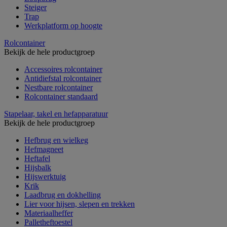
Steiger
Trap
Werkplatform op hoogte
Rolcontainer
Bekijk de hele productgroep
Accessoires rolcontainer
Antidiefstal rolcontainer
Nestbare rolcontainer
Rolcontainer standaard
Stapelaar, takel en hefapparatuur
Bekijk de hele productgroep
Hefbrug en wielkeg
Hefmagneet
Heftafel
Hijsbalk
Hijswerktuig
Krik
Laadbrug en dokhelling
Lier voor hijsen, slepen en trekken
Materiaalheffer
Palletheftoestel