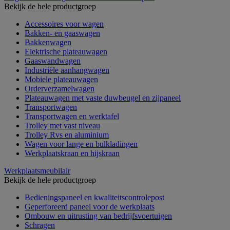
Bekijk de hele productgroep
Accessoires voor wagen
Bakken- en gaaswagen
Bakkenwagen
Elektrische plateauwagen
Gaaswandwagen
Industriële aanhangwagen
Mobiele plateauwagen
Orderverzamelwagen
Plateauwagen met vaste duwbeugel en zijpaneel
Transportwagen
Transportwagen en werktafel
Trolley met vast niveau
Trolley Rvs en aluminium
Wagen voor lange en bulkladingen
Werkplaatskraan en hijskraan
Werkplaatsmeubilair
Bekijk de hele productgroep
Bedieningspaneel en kwaliteitscontrolepost
Geperforeerd paneel voor de werkplaats
Ombouw en uitrusting van bedrijfsvoertuigen
Schragen