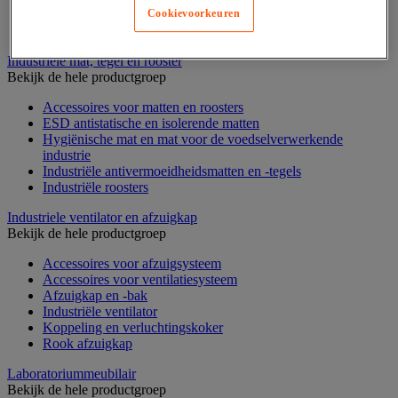
Voedingstelling
Cookievoorkeuren
Zware stelling
Industriële mat, tegel en rooster
Bekijk de hele productgroep
Accessoires voor matten en roosters
ESD antistatische en isolerende matten
Hygiënische mat en mat voor de voedselverwerkende
industrie
Industriële antivermoeidheidsmatten en -tegels
Industriële roosters
Industriele ventilator en afzuigkap
Bekijk de hele productgroep
Accessoires voor afzuigsysteem
Accessoires voor ventilatiesysteem
Afzuigkap en -bak
Industriële ventilator
Koppeling en verluchtingskoker
Rook afzuigkap
Laboratoriummeubilair
Bekijk de hele productgroep