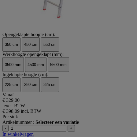
Opengeklapte hoogte (cm):
350 cm
450 cm
550 cm
Werkhoogte opengeklapt (mm):
3500 mm
4500 mm
5500 mm
Ingeklapte hoogte (cm):
225 cm
280 cm
325 cm
Vanaf
€ 329,00
excl. BTW
€ 398,09
incl. BTW
Per stuk
Artikelnummer :
Selecteer een variatie
-
+
In winkelwagen