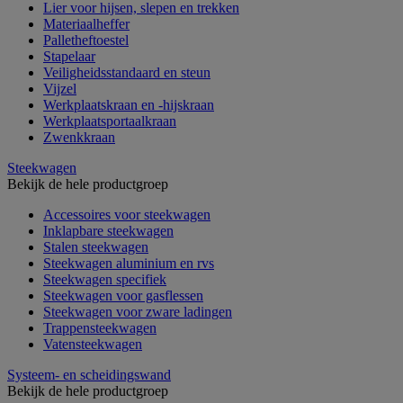
Lier voor hijsen, slepen en trekken
Materiaalheffer
Palletheftoestel
Stapelaar
Veiligheidsstandaard en steun
Vijzel
Werkplaatskraan en -hijskraan
Werkplaatsportaalkraan
Zwenkkraan
Steekwagen
Bekijk de hele productgroep
Accessoires voor steekwagen
Inklapbare steekwagen
Stalen steekwagen
Steekwagen aluminium en rvs
Steekwagen specifiek
Steekwagen voor gasflessen
Steekwagen voor zware ladingen
Trappensteekwagen
Vatensteekwagen
Systeem- en scheidingswand
Bekijk de hele productgroep