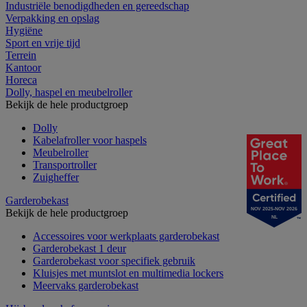
Industriële benodigdheden en gereedschap
Verpakking en opslag
Hygiëne
Sport en vrije tijd
Terrein
Kantoor
Horeca
Dolly, haspel en meubelroller
Bekijk de hele productgroep
Dolly
Kabelafroller voor haspels
Meubelroller
Transportroller
Zuigheffer
Garderobekast
NOV 2025-NOV 2026
Bekijk de hele productgroep
NL
Accessoires voor werkplaats garderobekast
Garderobekast 1 deur
Garderobekast voor specifiek gebruik
Kluisjes met muntslot en multimedia lockers
Meervaks garderobekast