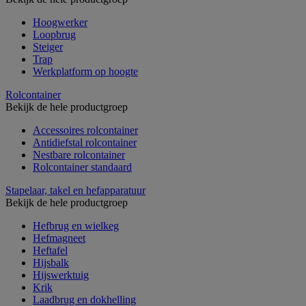
Hoogwerker
Loopbrug
Steiger
Trap
Werkplatform op hoogte
Rolcontainer
Bekijk de hele productgroep
Accessoires rolcontainer
Antidiefstal rolcontainer
Nestbare rolcontainer
Rolcontainer standaard
Stapelaar, takel en hefapparatuur
Bekijk de hele productgroep
Hefbrug en wielkeg
Hefmagneet
Heftafel
Hijsbalk
Hijswerktuig
Krik
Laadbrug en dokhelling