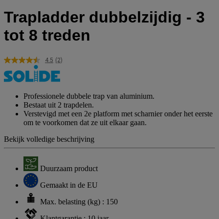
Trapladder dubbelzijdig - 3
tot 8 treden
4.5
(2)
Lees
2
beoordelingen.
Dezelfde
paginalink.
Professionele dubbele trap van aluminium.
Bestaat uit 2 trapdelen.
Verstevigd met een 2e platform met scharnier onder het eerste
om te voorkomen dat ze uit elkaar gaan.
Bekijk volledige beschrijving
Duurzaam product
Gemaakt in de EU
Max. belasting (kg) : 150
Klantgarantie : 10 jaar