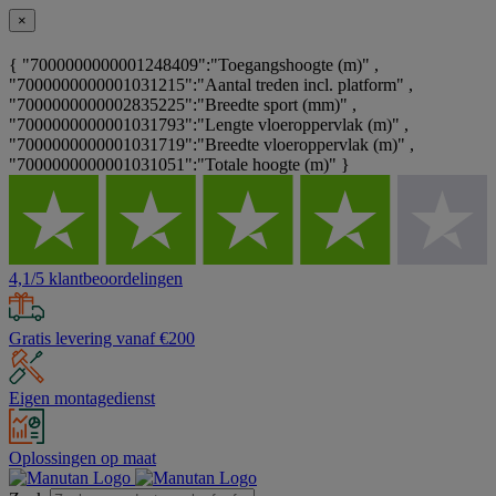
×
{ "7000000000001248409":"Toegangshoogte (m)" ,
"7000000000001031215":"Aantal treden incl. platform" ,
"7000000000002835225":"Breedte sport (mm)" ,
"7000000000001031793":"Lengte vloeroppervlak (m)" ,
"7000000000001031719":"Breedte vloeroppervlak (m)" ,
"7000000000001031051":"Totale hoogte (m)" }
4,1/5 klantbeoordelingen
Gratis levering vanaf €200
Eigen montagedienst
Oplossingen op maat