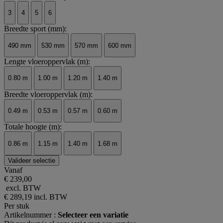
3
4
5
6
Breedte sport (mm):
490 mm
530 mm
570 mm
600 mm
Lengte vloeroppervlak (m):
0.80 m
1.00 m
1.20 m
1.40 m
Breedte vloeroppervlak (m):
0.49 m
0.53 m
0.57 m
0.60 m
Totale hoogte (m):
0.86 m
1.15 m
1.40 m
1.68 m
Valideer selectie
Vanaf
€ 239,00
excl. BTW
€ 289,19
incl. BTW
Per stuk
Artikelnummer :
Selecteer een variatie