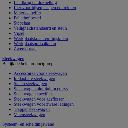
Laadbrug en dokhelling
Lier voor hijsen, slepen en trekken
Materiaalheffer
Palletheftoestel
Stapelaar
Veiligheidsstandaard en steun
Vijzel
Werkplaatskraan en -hijskraan
Werkplaatsportaalkraan
Zwenkkraan
Steekwagen
Bekijk de hele productgroep
Accessoires voor steekwagen
Inklapbare steekwagen
Stalen steekwagen
Steekwagen aluminium en rvs
Steekwagen specifiek
Steekwagen voor gasflessen
Steekwagen voor zware ladingen
Trappensteekwagen
Vatensteekwagen
Systeem- en scheidingswand