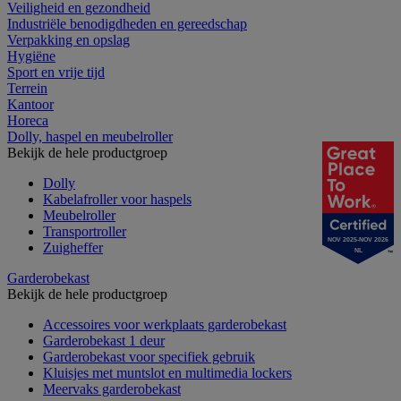
Veiligheid en gezondheid
Industriële benodigdheden en gereedschap
Verpakking en opslag
Hygiëne
Sport en vrije tijd
Terrein
Kantoor
Horeca
Dolly, haspel en meubelroller
Bekijk de hele productgroep
Dolly
Kabelafroller voor haspels
Meubelroller
Transportroller
NOV 2025-NOV 2026
Zuigheffer
NL
Garderobekast
Bekijk de hele productgroep
Accessoires voor werkplaats garderobekast
Garderobekast 1 deur
Garderobekast voor specifiek gebruik
Kluisjes met muntslot en multimedia lockers
Meervaks garderobekast