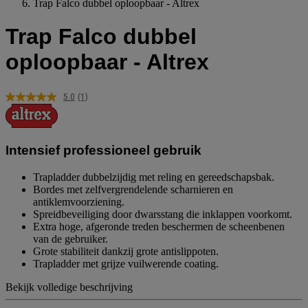
Trap Falco dubbel oploopbaar - Altrex
Trap Falco dubbel
oploopbaar - Altrex
5.0
(1)
Lees
1
beoordeling.
Dezelfde
paginalink.
Intensief professioneel gebruik
Trapladder dubbelzijdig met reling en gereedschapsbak.
Bordes met zelfvergrendelende scharnieren en
antiklemvoorziening.
Spreidbeveiliging door dwarsstang die inklappen voorkomt.
Extra hoge, afgeronde treden beschermen de scheenbenen
van de gebruiker.
Grote stabiliteit dankzij grote antislippoten.
Trapladder met grijze vuilwerende coating.
Bekijk volledige beschrijving