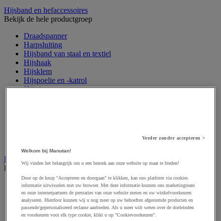
Hijsband en hefaccessoires
Bekijk de hele productgroep
Draadspanner
Harpsluiting
Hijsband van staal en textiel
Hijshaak
Hijsklem
Hijspoelie en -katrol
Hijsring
Kabel
Kopschakel en snelschakel
Sjorband en trekstang
Spanband
Stalen ketting
Verder zonder accepteren >
Touw en draad
Welkom bij Manutan!
Industriële en magazijnstellingen
Wij vinden het belangrijk om u een bezoek aan onze website op maat te bieden!
Bekijk de hele productgroep
Door op de knop "Accepteren en doorgaan" te klikken, kan ons platform via cookies
Doorschuifstelling en doorrolstelling
informatie uitwisselen met uw browser. Met deze informatie kunnen ons marketingteam
Draagarmstelling voor lange lasten
en onze internetpartners de prestaties van onze website meten en uw winkelvoorkeuren
analyseren. Hierdoor kunnen wij u nog meer op uw behoeften afgestemde producten en
Entresol voor magazijn
passende/gepersonaliseerd reclame aanbieden. Als u meer wilt weten over de doeleinden
Lichte stelling
en voorkeuren voor elk type cookie, klikt u op "Cookievoorkeuren".
Middelzware stelling