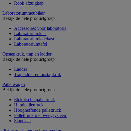
Rook afzuigkap
Laboratoriummeubilair
Bekijk de hele productgroep
Accessoires voor laboratoria
Laboratoriumkast
Laboratoriumladekast
Laboratoriumtafel
Opstapkruk, trap en ladder
Bekijk de hele productgroep
Ladder
Trapladder en opstapkruk
Palletwagen
Bekijk de hele productgroep
Elektrische pallettruck
Handpallettruck
Hoogheffende pallettruck
Pallettruck met weegsysteem
Stapelaar
Platform, steiger en hoogwerker