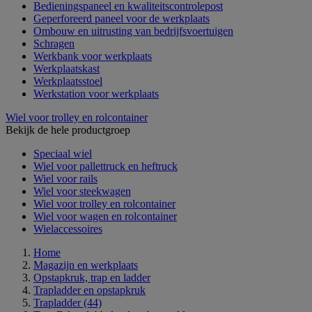
Bedieningspaneel en kwaliteitscontrolepost
Geperforeerd paneel voor de werkplaats
Ombouw en uitrusting van bedrijfsvoertuigen
Schragen
Werkbank voor werkplaats
Werkplaatskast
Werkplaatsstoel
Werkstation voor werkplaats
Wiel voor trolley en rolcontainer
Bekijk de hele productgroep
Speciaal wiel
Wiel voor pallettruck en heftruck
Wiel voor rails
Wiel voor steekwagen
Wiel voor trolley en rolcontainer
Wiel voor wagen en rolcontainer
Wielaccessoires
Home
Magazijn en werkplaats
Opstapkruk, trap en ladder
Trapladder en opstapkruk
Trapladder
(44)