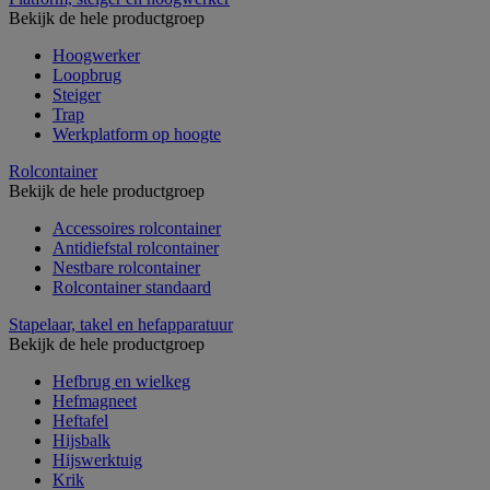
Bekijk de hele productgroep
Hoogwerker
Loopbrug
Steiger
Trap
Werkplatform op hoogte
Rolcontainer
Bekijk de hele productgroep
Accessoires rolcontainer
Antidiefstal rolcontainer
Nestbare rolcontainer
Rolcontainer standaard
Stapelaar, takel en hefapparatuur
Bekijk de hele productgroep
Hefbrug en wielkeg
Hefmagneet
Heftafel
Hijsbalk
Hijswerktuig
Krik