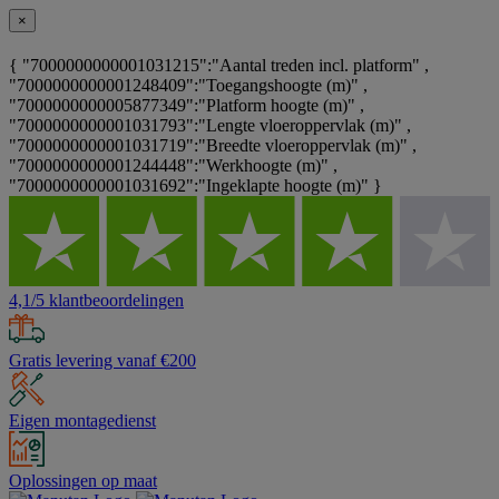
×
{ "7000000000001031215":"Aantal treden incl. platform" ,
"7000000000001248409":"Toegangshoogte (m)" ,
"7000000000005877349":"Platform hoogte (m)" ,
"7000000000001031793":"Lengte vloeroppervlak (m)" ,
"7000000000001031719":"Breedte vloeroppervlak (m)" ,
"7000000000001244448":"Werkhoogte (m)" ,
"7000000000001031692":"Ingeklapte hoogte (m)" }
4,1/5 klantbeoordelingen
Gratis levering vanaf €200
Eigen montagedienst
Oplossingen op maat