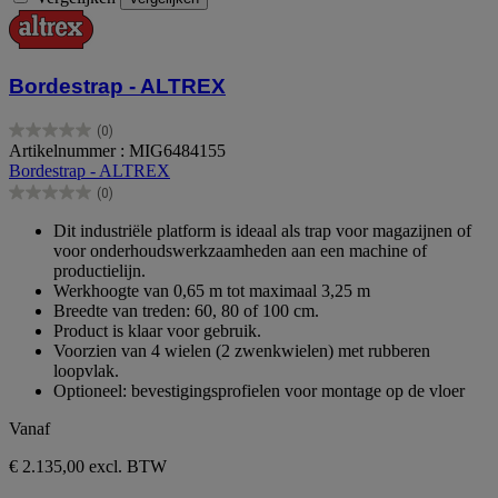
Bordestrap - ALTREX
(0)
0.0
Artikelnummer : MIG6484155
van
Bordestrap - ALTREX
de
(0)
5
0.0
sterren.
van
Dit industriële platform is ideaal als trap voor magazijnen of
de
voor onderhoudswerkzaamheden aan een machine of
5
productielijn.
sterren.
Werkhoogte van 0,65 m tot maximaal 3,25 m
Breedte van treden: 60, 80 of 100 cm.
Product is klaar voor gebruik.
Voorzien van 4 wielen (2 zwenkwielen) met rubberen
loopvlak.
Optioneel: bevestigingsprofielen voor montage op de vloer
Vanaf
€ 2.135,00
excl. BTW