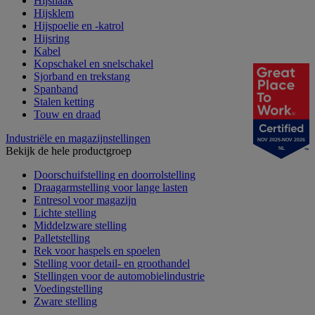
Hijshaak
Hijsklem
Hijspoelie en -katrol
Hijsring
Kabel
Kopschakel en snelschakel
Sjorband en trekstang
Spanband
Stalen ketting
Touw en draad
Industriële en magazijnstellingen
NOV 2025-NOV 2026
Bekijk de hele productgroep
NL
Doorschuifstelling en doorrolstelling
Draagarmstelling voor lange lasten
Entresol voor magazijn
Lichte stelling
Middelzware stelling
Palletstelling
Rek voor haspels en spoelen
Stelling voor detail- en groothandel
Stellingen voor de automobielindustrie
Voedingstelling
Zware stelling