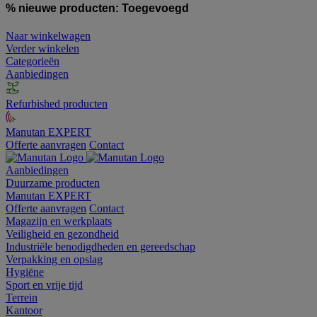
% nieuwe producten:
Toegevoegd
Naar winkelwagen
Verder winkelen
Categorieën
Aanbiedingen
Refurbished producten
Manutan EXPERT
Offerte aanvragen
Contact
Aanbiedingen
Duurzame producten
Manutan EXPERT
Offerte aanvragen
Contact
Magazijn en werkplaats
Veiligheid en gezondheid
Industriële benodigdheden en gereedschap
Verpakking en opslag
Hygiëne
Sport en vrije tijd
Terrein
Kantoor