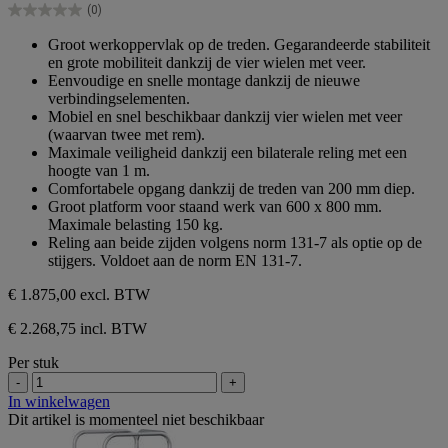
(0)
5
0.0
sterren.
van
Groot werkoppervlak op de treden. Gegarandeerde stabiliteit
de
en grote mobiliteit dankzij de vier wielen met veer.
5
Eenvoudige en snelle montage dankzij de nieuwe
sterren.
verbindingselementen.
Mobiel en snel beschikbaar dankzij vier wielen met veer
(waarvan twee met rem).
Maximale veiligheid dankzij een bilaterale reling met een
hoogte van 1 m.
Comfortabele opgang dankzij de treden van 200 mm diep.
Groot platform voor staand werk van 600 x 800 mm.
Maximale belasting 150 kg.
Reling aan beide zijden volgens norm 131-7 als optie op de
stijgers. Voldoet aan de norm EN 131-7.
€ 1.875,00
excl. BTW
€ 2.268,75 incl. BTW
Per stuk
-
+
In winkelwagen
Dit artikel is momenteel niet beschikbaar