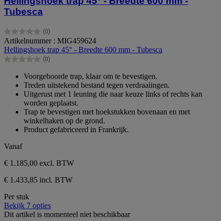
Hellingshoek trap 45° - Breedte 600 mm -
Tubesca
(0)
0.0
Artikelnummer : MIG459624
van
Hellingshoek trap 45° - Breedte 600 mm - Tubesca
de
(0)
5
0.0
sterren.
van
Voorgeboorde trap, klaar om te bevestigen.
de
Treden uitstekend bestand tegen verdraaiingen.
5
Uitgerust met 1 leuning die naar keuze links of rechts kan
sterren.
worden geplaatst.
Trap te bevestigen met hoekstukken bovenaan en met
winkelhaken op de grond.
Product gefabriceerd in Frankrijk.
Vanaf
€ 1.185,00
excl. BTW
€ 1.433,85 incl. BTW
Per stuk
Bekijk 7 opties
Dit artikel is momenteel niet beschikbaar