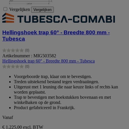
Vergelijken
Vergelijken
Hellingshoek trap 60° - Breedte 800 mm -
Tubesca
(0)
0.0
Artikelnummer : MIG503582
van
Hellingshoek trap 60° - Breedte 800 mm - Tubesca
de
(0)
5
0.0
sterren.
van
Voorgeboorde trap, klaar om te bevestigen.
de
Treden uitstekend bestand tegen verdraaiingen.
5
Uitgerust met 1 leuning die naar keuze links of rechts kan
sterren.
worden geplaatst.
Trap te bevestigen met hoekstukken bovenaan en met
winkelhaken op de grond.
Product gefabriceerd in Frankrijk.
Vanaf
€ 1.225,00
excl. BTW