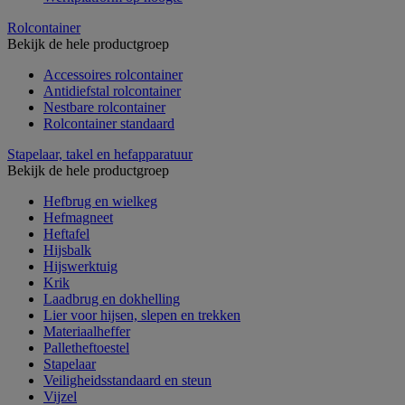
Rolcontainer
Bekijk de hele productgroep
Accessoires rolcontainer
Antidiefstal rolcontainer
Nestbare rolcontainer
Rolcontainer standaard
Stapelaar, takel en hefapparatuur
Bekijk de hele productgroep
Hefbrug en wielkeg
Hefmagneet
Heftafel
Hijsbalk
Hijswerktuig
Krik
Laadbrug en dokhelling
Lier voor hijsen, slepen en trekken
Materiaalheffer
Palletheftoestel
Stapelaar
Veiligheidsstandaard en steun
Vijzel