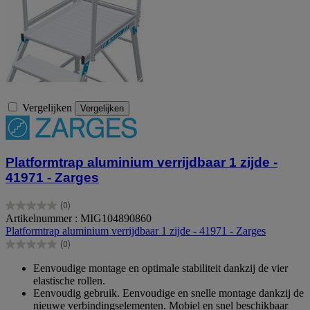
Vergelijken
Vergelijken
Platformtrap aluminium verrijdbaar 1 zijde -
41971 - Zarges
(0)
0.0
Artikelnummer : MIG104890860
van
Platformtrap aluminium verrijdbaar 1 zijde - 41971 - Zarges
de
(0)
5
0.0
sterren.
van
Eenvoudige montage en optimale stabiliteit dankzij de vier
de
elastische rollen.
5
Eenvoudig gebruik. Eenvoudige en snelle montage dankzij de
sterren.
nieuwe verbindingselementen. Mobiel en snel beschikbaar