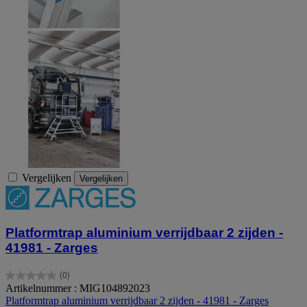
Vergelijken
Vergelijken
Platformtrap aluminium verrijdbaar 2 zijden -
41981 - Zarges
(0)
0.0
Artikelnummer : MIG104892023
van
Platformtrap aluminium verrijdbaar 2 zijden - 41981 - Zarges
de