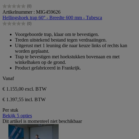
(0)
0.0
Artikelnummer : MIG459626
van
Hellingshoek trap 60° - Breedte 600 mm - Tubesca
de
(0)
5
0.0
sterren.
van
Voorgeboorde trap, klaar om te bevestigen.
de
Treden uitstekend bestand tegen verdraaiingen.
5
Uitgerust met 1 leuning die naar keuze links of rechts kan
sterren.
worden geplaatst.
Trap te bevestigen met hoekstukken bovenaan en met
winkelhaken op de grond.
Product gefabriceerd in Frankrijk.
Vanaf
€ 1.155,00
excl. BTW
€ 1.397,55 incl. BTW
Per stuk
Bekijk 5 opties
Dit artikel is momenteel niet beschikbaar