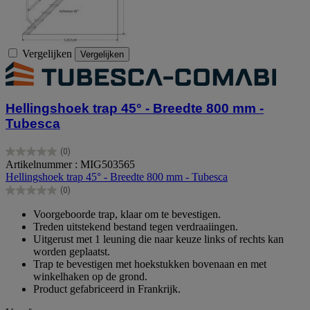
Vergelijken
Vergelijken
Hellingshoek trap 45° - Breedte 800 mm -
Tubesca
(0)
0.0
Artikelnummer : MIG503565
van
Hellingshoek trap 45° - Breedte 800 mm - Tubesca
de
(0)
5
0.0
sterren.
van
Voorgeboorde trap, klaar om te bevestigen.
de
Treden uitstekend bestand tegen verdraaiingen.
5
Uitgerust met 1 leuning die naar keuze links of rechts kan
sterren.
worden geplaatst.
Trap te bevestigen met hoekstukken bovenaan en met
winkelhaken op de grond.
Product gefabriceerd in Frankrijk.