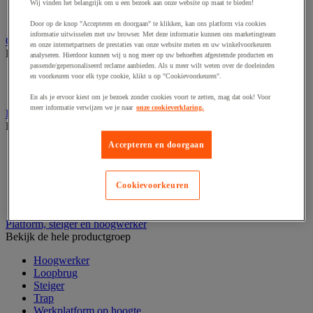
Laboratoriumladekast
Wij vinden het belangrijk om u een bezoek aan onze website op maat te bieden!
Laboratoriumtafel
Door op de knop "Accepteren en doorgaan" te klikken, kan ons platform via cookies
informatie uitwisselen met uw browser. Met deze informatie kunnen ons marketingteam
Opstapkruk, trap en ladder
en onze internetpartners de prestaties van onze website meten en uw winkelvoorkeuren
Bekijk de hele productgroep
analyseren. Hierdoor kunnen wij u nog meer op uw behoeften afgestemde producten en
passende/gepersonaliseerd reclame aanbieden. Als u meer wilt weten over de doeleinden
Ladder
en voorkeuren voor elk type cookie, klikt u op "Cookievoorkeuren".
Trapladder en opstapkruk
En als je ervoor kiest om je bezoek zonder cookies voort te zetten, mag dat ook! Voor
meer informatie verwijzen we je naar
onze cookieverklaring.
Palletwagen
Bekijk de hele productgroep
Accepteren en doorgaan
Elektrische pallettruck
Handpallettruck
Hoogheffende pallettruck
Cookievoorkeuren
Pallettruck met weegsysteem
Stapelaar
Platform, steiger en hoogwerker
Bekijk de hele productgroep
Hoogwerker
Loopbrug
Steiger
Trap
Werkplatform op hoogte