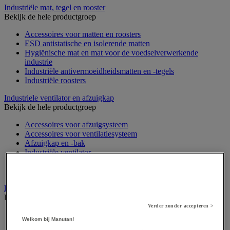
Industriële mat, tegel en rooster
Bekijk de hele productgroep
Accessoires voor matten en roosters
ESD antistatische en isolerende matten
Hygiënische mat en mat voor de voedselverwerkende
industrie
Industriële antivermoeidheidsmatten en -tegels
Industriële roosters
Industriele ventilator en afzuigkap
Bekijk de hele productgroep
Accessoires voor afzuigsysteem
Accessoires voor ventilatiesysteem
Afzuigkap en -bak
Industriële ventilator
Koppeling en verluchtingskoker
Rook afzuigkap
Laboratoriummeubilair
Bekijk de hele productgroep
Verder zonder accepteren >
Accessoires voor laboratoria
Welkom bij Manutan!
Laboratoriumkast