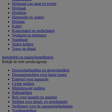
Hijsband van staal en textiel
Hijshaak
Hijsklem
Hijspoelie en -katrol
Hijsring
Kabel
Kopschakel en snelschakel
Sjorband en trekstang
Spanband
Stalen ketting
Touw en draad
Industriële en magazijnstellingen
Bekijk de hele productgroep
Doorschuifstelling en doorrolstelling
Draagarmstelling voor lange lasten
Entresol voor magazijn
Lichte stelling
Middelzware stelling
Palletstelling
Rek voor haspels en spoelen
Stelling voor detail- en groothandel
Stellingen voor de automobielindustrie
Voedingstelling