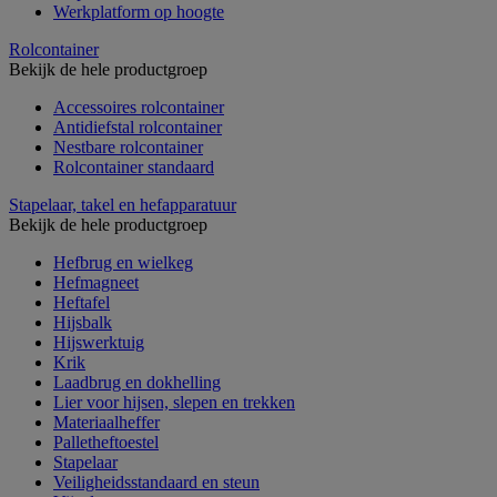
Werkplatform op hoogte
Rolcontainer
Bekijk de hele productgroep
Accessoires rolcontainer
Antidiefstal rolcontainer
Nestbare rolcontainer
Rolcontainer standaard
Stapelaar, takel en hefapparatuur
Bekijk de hele productgroep
Hefbrug en wielkeg
Hefmagneet
Heftafel
Hijsbalk
Hijswerktuig
Krik
Laadbrug en dokhelling
Lier voor hijsen, slepen en trekken
Materiaalheffer
Palletheftoestel
Stapelaar
Veiligheidsstandaard en steun