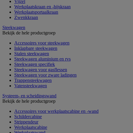
Vijzel
Werkplaatskraan en -hijskraan
Werkplaatsportaalkraan
Zwenkkraan
Steekwagen
Bekijk de hele productgroep
Accessoires voor steekwagen
Inklapbare steekwagen
Stalen steekwagen
Steekwagen aluminium en rvs
Steekwagen specifiek
Steekwagen voor gasflessen
Steekwagen voor zware ladingen
Trappensteekwagen
Vatensteekwagen
Systeem- en scheidingswand
Bekijk de hele productgroep
Accessoires voor werkplaatscabine en -wand
Schildercabine
Strippendeur
Werkplaatscabine
Werkplaatswand