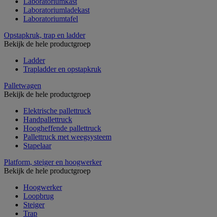
Laboratoriumkast
Laboratoriumladekast
Laboratoriumtafel
Opstapkruk, trap en ladder
Bekijk de hele productgroep
Ladder
Trapladder en opstapkruk
Palletwagen
Bekijk de hele productgroep
Elektrische pallettruck
Handpallettruck
Hoogheffende pallettruck
Pallettruck met weegsysteem
Stapelaar
Platform, steiger en hoogwerker
Bekijk de hele productgroep
Hoogwerker
Loopbrug
Steiger
Trap