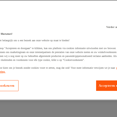
Verder z
 winkelwagen
 Manutan!
et belangrijk om u een bezoek aan onze website op maat te bieden!
nop "Accepteren en doorgaan" te klikken, kan ons platform via cookies informatie uitwisselen met uw browser.
nnen ons marketingteam en onze internetpartners de prestaties van onze website meten en uw winkelvoorkeuren 
nen wij u nog meer op uw behoeften afgestemde producten en passende/gepersonaliseerd reclame aanbieden. Als
 doeleinden en voorkeuren voor elk type cookie, klikt u op "Cookievoorkeuren".
oor kiest om je bezoek zonder cookies voort te zetten, mag dat ook! Voor meer informatie verwijzen we je naar
ring.
oorkeuren
Accepteren 