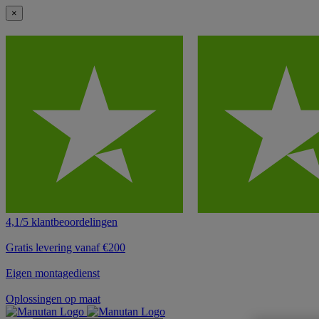
×
4,1/5 klantbeoordelingen
Gratis levering vanaf €200
Eigen montagedienst
Oplossingen op maat