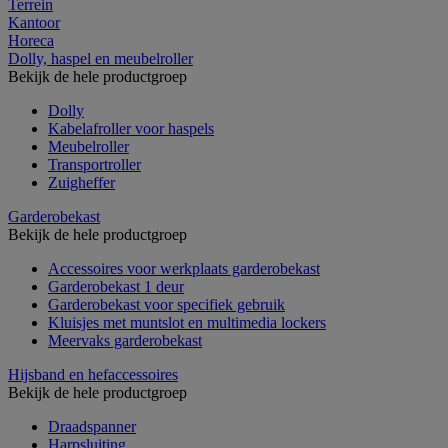
Terrein
Kantoor
Horeca
Dolly, haspel en meubelroller
Bekijk de hele productgroep
Dolly
Kabelafroller voor haspels
Meubelroller
Transportroller
Zuigheffer
Garderobekast
Bekijk de hele productgroep
Accessoires voor werkplaats garderobekast
Garderobekast 1 deur
Garderobekast voor specifiek gebruik
Kluisjes met muntslot en multimedia lockers
Meervaks garderobekast
Hijsband en hefaccessoires
Bekijk de hele productgroep
Draadspanner
Harpsluiting