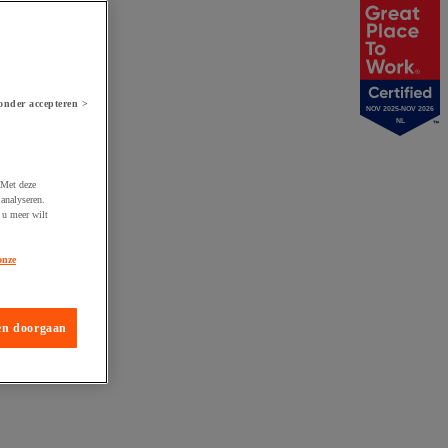
onder accepteren >
NOV 2025-NOV 2026
NL
 Met deze
analyseren.
 u meer wilt
onze
en doorgaan