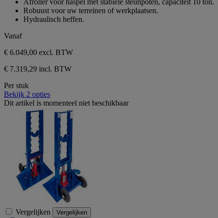
Afroller voor haspel met stabiele steunpoten, capaciteit 10 ton.
de
Robuust voor uw terreinen of werkplaatsen.
5
Hydraulisch heffen.
sterren.
Vanaf
€ 6.049,00
excl. BTW
€ 7.319,29 incl. BTW
Per stuk
Bekijk 2 opties
Dit artikel is momenteel niet beschikbaar
Vergelijken
Vergelijken