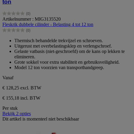
ton
(0)
0.0
Artikelnummer : MIG3135520
van
Fleskrik dubbele cilinder - Belasting 4 tot 12 ton
de
(0)
5
0.0
sterren.
van
Thermisch behandelde trekvijzel en schroeven.
de
Uitgerust met overbelastingsklep en verlengschroef.
5
Gelaste vatbasis (niet-geschroefd) om de kans op lekken te
sterren.
elimineren.
Grote sokkel voor extra stabiliteit en gebruiksveiligheid.
Model 12 ton voorzien van transporthandgreep.
Vanaf
€ 128,25
excl. BTW
€ 155,18 incl. BTW
Per stuk
Bekijk 2 opties
Dit artikel is momenteel niet beschikbaar