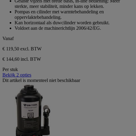
Gelaste vijzels met brede basis, in-line bediening: Meer
sterren.
sterkte, meer stabiliteit, minder kans op lekken.
Pompas en cilinder met warmtebehandeling en
oppervlaktebehandeling.
Kan horizontaal als duwcilinder worden gebruikt.
Voldoet aan de machinerichtlijn 2006/42/EG.
Vanaf
€ 119,50
excl. BTW
€ 144,60 incl. BTW
Per stuk
Bekijk 2 opties
Dit artikel is momenteel niet beschikbaar