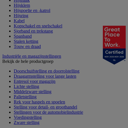
Hijshaak
Hijsklem
Hijspoelie en -katrol
Hijsring
Kabel
Kopschakel en snelschakel
Sjorband en trekstang
Spanband
Stalen ketting
Touw en draad
Industriële en magazijnstellingen
NOV 2025-NOV 2026
Bekijk de hele productgroep
NL
Doorschuifstelling en doorrolstelling
Draagarmstelling voor lange lasten
Entresol voor magazijn
Lichte stelling
Middelzware stelling
Palletstelling
Rek voor haspels en spoelen
Stelling voor detail- en groothandel
Stellingen voor de automobielindustrie
Voedingstelling
Zware stelling