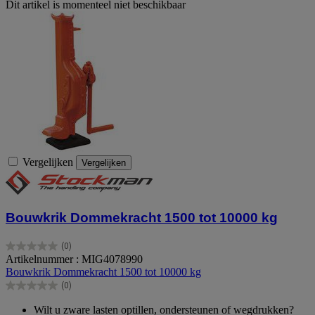
Dit artikel is momenteel niet beschikbaar
Vergelijken
Vergelijken
Bouwkrik Dommekracht 1500 tot 10000 kg
(0)
0.0
Artikelnummer : MIG4078990
van
Bouwkrik Dommekracht 1500 tot 10000 kg
de
(0)
5
0.0
sterren.
van
Wilt u zware lasten optillen, ondersteunen of wegdrukken?