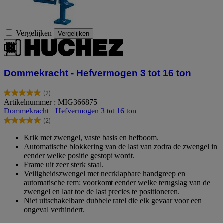
Vergelijken
Vergelijken
Dommekracht - Hefvermogen 3 tot 16 ton
(2)
5.0
Artikelnummer : MIG366875
van
Dommekracht - Hefvermogen 3 tot 16 ton
de
(2)
5
5.0
sterren.
van
Krik met zwengel, vaste basis en hefboom.
2
de
Automatische blokkering van de last van zodra de zwengel in
beoordelingen
5
eender welke positie gestopt wordt.
sterren.
Frame uit zeer sterk staal.
2
Veiligheidszwengel met neerklapbare handgreep en
beoordelingen
automatische rem: voorkomt eender welke terugslag van de
zwengel en laat toe de last precies te positioneren.
Niet uitschakelbare dubbele ratel die elk gevaar voor een
ongeval verhindert.