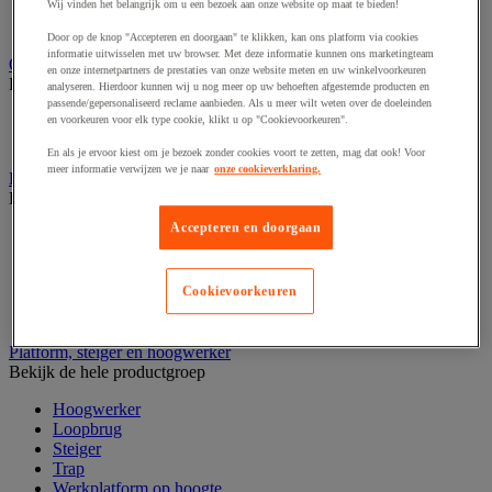
Laboratoriumladekast
Wij vinden het belangrijk om u een bezoek aan onze website op maat te bieden!
Laboratoriumtafel
Door op de knop "Accepteren en doorgaan" te klikken, kan ons platform via cookies
informatie uitwisselen met uw browser. Met deze informatie kunnen ons marketingteam
Opstapkruk, trap en ladder
en onze internetpartners de prestaties van onze website meten en uw winkelvoorkeuren
Bekijk de hele productgroep
analyseren. Hierdoor kunnen wij u nog meer op uw behoeften afgestemde producten en
passende/gepersonaliseerd reclame aanbieden. Als u meer wilt weten over de doeleinden
Ladder
en voorkeuren voor elk type cookie, klikt u op "Cookievoorkeuren".
Trapladder en opstapkruk
En als je ervoor kiest om je bezoek zonder cookies voort te zetten, mag dat ook! Voor
meer informatie verwijzen we je naar
onze cookieverklaring.
Palletwagen
Bekijk de hele productgroep
Accepteren en doorgaan
Elektrische pallettruck
Handpallettruck
Hoogheffende pallettruck
Cookievoorkeuren
Pallettruck met weegsysteem
Stapelaar
Platform, steiger en hoogwerker
Bekijk de hele productgroep
Hoogwerker
Loopbrug
Steiger
Trap
Werkplatform op hoogte