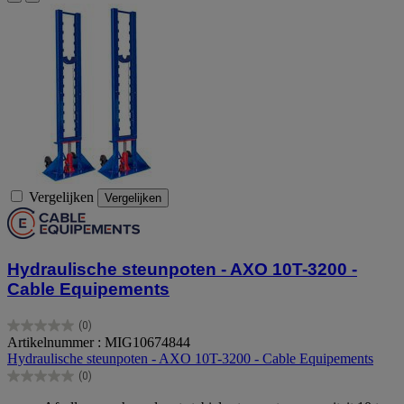
Vergelijken
Vergelijken
Hydraulische steunpoten - AXO 10T-3200 -
Cable Equipements
(0)
0.0
Artikelnummer : MIG10674844
van
Hydraulische steunpoten - AXO 10T-3200 - Cable Equipements
de
(0)
5
0.0
sterren.
van