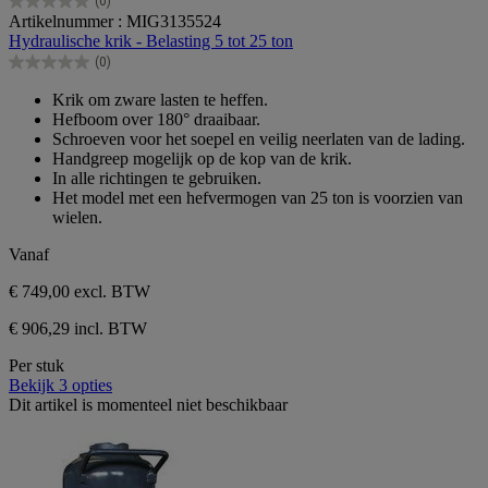
(0)
0.0
Artikelnummer : MIG3135524
van
Hydraulische krik - Belasting 5 tot 25 ton
de
(0)
5
0.0
sterren.
van
Krik om zware lasten te heffen.
de
Hefboom over 180° draaibaar.
5
Schroeven voor het soepel en veilig neerlaten van de lading.
sterren.
Handgreep mogelijk op de kop van de krik.
In alle richtingen te gebruiken.
Het model met een hefvermogen van 25 ton is voorzien van
wielen.
Vanaf
€ 749,00
excl. BTW
€ 906,29 incl. BTW
Per stuk
Bekijk 3 opties
Dit artikel is momenteel niet beschikbaar