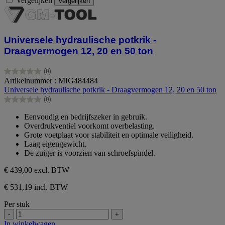
Vergelijken
Vergelijken
Universele hydraulische potkrik -
Draagvermogen 12, 20 en 50 ton
(0)
0.0
Artikelnummer : MIG484484
van
Universele hydraulische potkrik - Draagvermogen 12, 20 en 50 ton
de
(0)
5
0.0
sterren.
van
Eenvoudig en bedrijfszeker in gebruik.
de
Overdrukventiel voorkomt overbelasting.
5
Grote voetplaat voor stabiliteit en optimale veiligheid.
sterren.
Laag eigengewicht.
De zuiger is voorzien van schroefspindel.
€ 439,00
excl. BTW
€ 531,19 incl. BTW
Per stuk
-
+
In winkelwagen