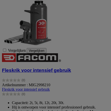
Vergelijken
Vergelijken
Fleskrik voor intensief gebruik
(0)
0.0
Artikelnummer : MIG2998210
van
Fleskrik voor intensief gebruik
de
(0)
5
0.0
sterren.
van
Capaciteit: 2t, 5t, 8t, 12t, 20t, 30t.
de
Hij is ontworpen voor intensief professioneel gebruik.
5