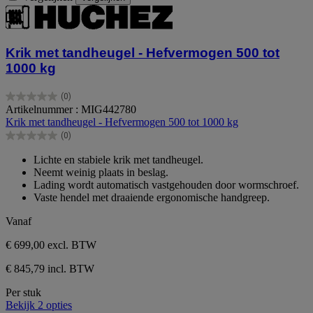
Krik met tandheugel - Hefvermogen 500 tot
1000 kg
(0)
0.0
Artikelnummer : MIG442780
van
Krik met tandheugel - Hefvermogen 500 tot 1000 kg
de
(0)
5
0.0
sterren.
van
Lichte en stabiele krik met tandheugel.
de
Neemt weinig plaats in beslag.
5
Lading wordt automatisch vastgehouden door wormschroef.
sterren.
Vaste hendel met draaiende ergonomische handgreep.
Vanaf
€ 699,00
excl. BTW
€ 845,79 incl. BTW
Per stuk
Bekijk 2 opties