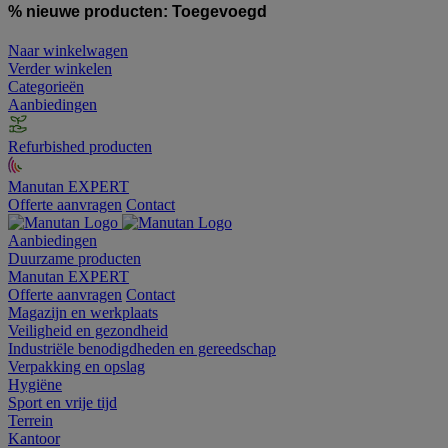
% nieuwe producten:
Toegevoegd
Naar winkelwagen
Verder winkelen
Categorieën
Aanbiedingen
Refurbished producten
Manutan EXPERT
Offerte aanvragen
Contact
Aanbiedingen
Duurzame producten
Manutan EXPERT
Offerte aanvragen
Contact
Magazijn en werkplaats
Veiligheid en gezondheid
Industriële benodigdheden en gereedschap
Verpakking en opslag
Hygiëne
Sport en vrije tijd
Terrein
Kantoor