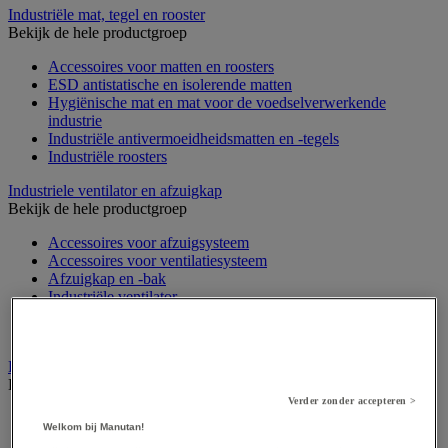
Industriële mat, tegel en rooster
Bekijk de hele productgroep
Accessoires voor matten en roosters
ESD antistatische en isolerende matten
Hygiënische mat en mat voor de voedselverwerkende
industrie
Industriële antivermoeidheidsmatten en -tegels
Industriële roosters
Industriele ventilator en afzuigkap
Bekijk de hele productgroep
Accessoires voor afzuigsysteem
Accessoires voor ventilatiesysteem
Afzuigkap en -bak
Industriële ventilator
Koppeling en verluchtingskoker
Rook afzuigkap
Laboratoriummeubilair
Bekijk de hele productgroep
Verder zonder accepteren >
Accessoires voor laboratoria
Welkom bij Manutan!
Laboratoriumkast