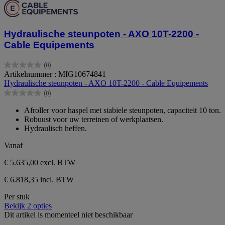
Hydraulische steunpoten - AXO 10T-2200 -
Cable Equipements
(0)
0.0
Artikelnummer : MIG10674841
van
Hydraulische steunpoten - AXO 10T-2200 - Cable Equipements
de
(0)
5
0.0
sterren.
van
Afroller voor haspel met stabiele steunpoten, capaciteit 10 ton.
de
Robuust voor uw terreinen of werkplaatsen.
5
Hydraulisch heffen.
sterren.
Vanaf
€ 5.635,00
excl. BTW
€ 6.818,35 incl. BTW
Per stuk
Bekijk 2 opties
Dit artikel is momenteel niet beschikbaar