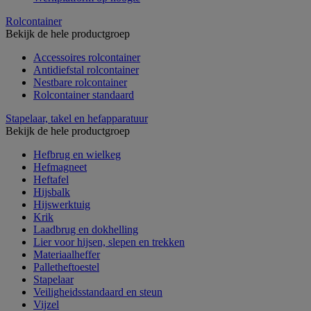
Rolcontainer
Bekijk de hele productgroep
Accessoires rolcontainer
Antidiefstal rolcontainer
Nestbare rolcontainer
Rolcontainer standaard
Stapelaar, takel en hefapparatuur
Bekijk de hele productgroep
Hefbrug en wielkeg
Hefmagneet
Heftafel
Hijsbalk
Hijswerktuig
Krik
Laadbrug en dokhelling
Lier voor hijsen, slepen en trekken
Materiaalheffer
Palletheftoestel
Stapelaar
Veiligheidsstandaard en steun
Vijzel