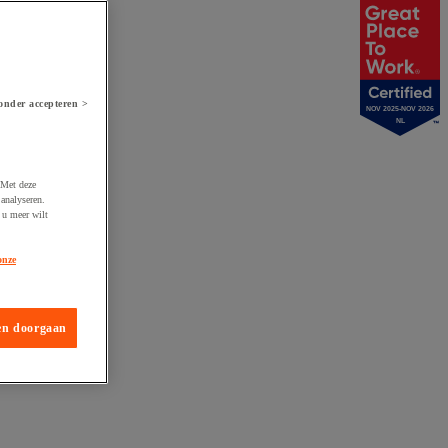
onder accepteren >
NOV 2025-NOV 2026
NL
 Met deze
analyseren.
 u meer wilt
onze
en doorgaan