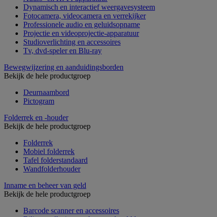
Dynamisch en interactief weergavesysteem
Fotocamera, videocamera en verrekijker
Professionele audio en geluidsopname
Projectie en videoprojectie-apparatuur
Studioverlichting en accessoires
Tv, dvd-speler en Blu-ray
Bewegwijzering en aanduidingsborden
Bekijk de hele productgroep
Deurnaambord
Pictogram
Folderrek en -houder
Bekijk de hele productgroep
Folderrek
Mobiel folderrek
Tafel folderstandaard
Wandfolderhouder
Inname en beheer van geld
Bekijk de hele productgroep
Barcode scanner en accessoires