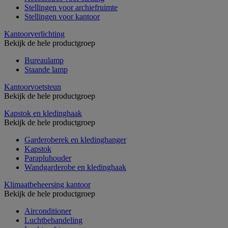
Stellingen voor archiefruimte
Stellingen voor kantoor
Kantoorverlichting
Bekijk de hele productgroep
Bureaulamp
Staande lamp
Kantoorvoetsteun
Bekijk de hele productgroep
Kapstok en kledinghaak
Bekijk de hele productgroep
Garderoberek en kledinghanger
Kapstok
Parapluhouder
Wandgarderobe en kledinghaak
Klimaatbeheersing kantoor
Bekijk de hele productgroep
Airconditioner
Luchtbehandeling