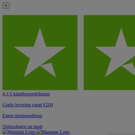
×
4,1/5 klantbeoordelingen
Gratis levering vanaf €200
Eigen montagedienst
Oplossingen op maat