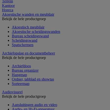
Terrein
Kantoor
Horeca
Akoestische wanden en meubilair
Bekijk de hele productgroep
Akoestisch meubilair
Akoestische scheidingswanden
Bureau scheidingswand
Scheidingswand
Spatschermen
Archiefopslag en documentbeheer
Bekijk de hele productgroep
Archiefdoos
Bureau organizer
Hangmap
Ordner, tabblad en showtas
Sorteermap
Audiovisueel
Bekijk de hele productgroep
Aansluitingen audio en video
Audio- en Hi-Fi-apparatuur