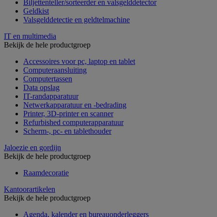
Biljettenteller/sorteerder en valsgelddetector
Geldkist
Valsgelddetectie en geldtelmachine
IT en multimedia
Bekijk de hele productgroep
Accessoires voor pc, laptop en tablet
Computeraansluiting
Computertassen
Data opslag
IT-randapparatuur
Netwerkapparatuur en -bedrading
Printer, 3D-printer en scanner
Refurbished computerapparatuur
Scherm-, pc- en tablethouder
Jaloezie en gordijn
Bekijk de hele productgroep
Raamdecoratie
Kantoorartikelen
Bekijk de hele productgroep
Agenda, kalender en bureauonderleggers