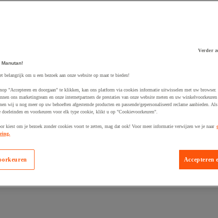
Verder z
 winkelwagen
 Manutan!
et belangrijk om u een bezoek aan onze website op maat te bieden!
nop "Accepteren en doorgaan" te klikken, kan ons platform via cookies informatie uitwisselen met uw browser.
nnen ons marketingteam en onze internetpartners de prestaties van onze website meten en uw winkelvoorkeuren 
nen wij u nog meer op uw behoeften afgestemde producten en passende/gepersonaliseerd reclame aanbieden. Als
 doeleinden en voorkeuren voor elk type cookie, klikt u op "Cookievoorkeuren".
oor kiest om je bezoek zonder cookies voort te zetten, mag dat ook! Voor meer informatie verwijzen we je naar
ring.
oorkeuren
Accepteren 