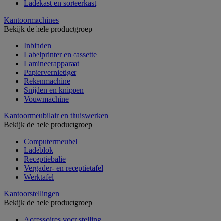
Ladekast en sorteerkast
Kantoormachines
Bekijk de hele productgroep
Inbinden
Labelprinter en cassette
Lamineerapparaat
Papiervernietiger
Rekenmachine
Snijden en knippen
Vouwmachine
Kantoormeubilair en thuiswerken
Bekijk de hele productgroep
Computermeubel
Ladeblok
Receptiebalie
Vergader- en receptietafel
Werktafel
Kantoorstellingen
Bekijk de hele productgroep
Accessoires voor stelling