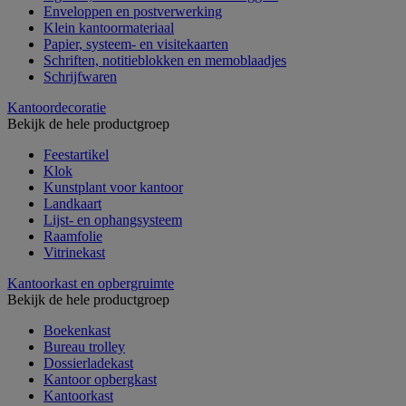
Enveloppen en postverwerking
Klein kantoormateriaal
Papier, systeem- en visitekaarten
Schriften, notitieblokken en memoblaadjes
Schrijfwaren
Kantoordecoratie
Bekijk de hele productgroep
Feestartikel
Klok
Kunstplant voor kantoor
Landkaart
Lijst- en ophangsysteem
Raamfolie
Vitrinekast
Kantoorkast en opbergruimte
Bekijk de hele productgroep
Boekenkast
Bureau trolley
Dossierladekast
Kantoor opbergkast
Kantoorkast