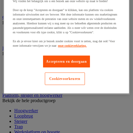
Laboratoriumladekast
Wij vinden het belangrijk om u een bezoek aan onze website op maat te bieden!
Laboratoriumtafel
Door op de knop "Accepteren en doorgaan" te klikken, kan ons platform via cookies
informatie uitwisselen met uw browser. Met deze informatie kunnen ons marketingteam
Opstapkruk, trap en ladder
en onze internetpartners de prestaties van onze website meten en uw winkelvoorkeuren
Bekijk de hele productgroep
analyseren. Hierdoor kunnen wij u nog meer op uw behoeften afgestemde producten en
passende/gepersonaliseerd reclame aanbieden. Als u meer wilt weten over de doeleinden
Ladder
en voorkeuren voor elk type cookie, klikt u op "Cookievoorkeuren".
Trapladder en opstapkruk
En als je ervoor kiest om je bezoek zonder cookies voort te zetten, mag dat ook! Voor
meer informatie verwijzen we je naar
onze cookieverklaring.
Palletwagen
Bekijk de hele productgroep
Accepteren en doorgaan
Elektrische pallettruck
Handpallettruck
Hoogheffende pallettruck
Cookievoorkeuren
Pallettruck met weegsysteem
Stapelaar
Platform, steiger en hoogwerker
Bekijk de hele productgroep
Hoogwerker
Loopbrug
Steiger
Trap
Werkplatform op hoogte