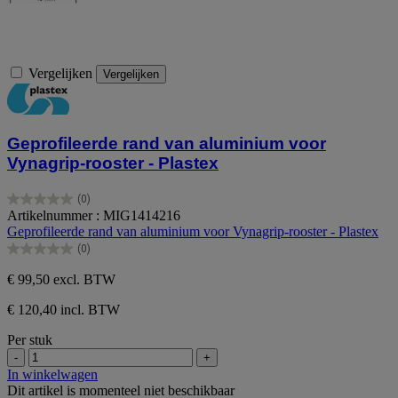
Vergelijken
Vergelijken
Geprofileerde rand van aluminium voor
Vynagrip-rooster - Plastex
(0)
0.0
Artikelnummer : MIG1414216
van
Geprofileerde rand van aluminium voor Vynagrip-rooster - Plastex
de
(0)
5
0.0
sterren.
van
€ 99,50
excl. BTW
de
5
€ 120,40 incl. BTW
sterren.
Per stuk
-
+
In winkelwagen
Dit artikel is momenteel niet beschikbaar