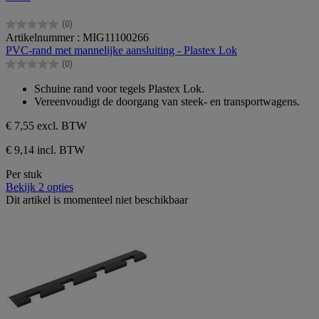
(0)
0.0
Artikelnummer : MIG11100266
van
PVC-rand met mannelijke aansluiting - Plastex Lok
de
(0)
5
0.0
sterren.
van
Schuine rand voor tegels Plastex Lok.
de
Vereenvoudigt de doorgang van steek- en transportwagens.
5
sterren.
€ 7,55
excl. BTW
€ 9,14 incl. BTW
Per stuk
Bekijk 2 opties
Dit artikel is momenteel niet beschikbaar