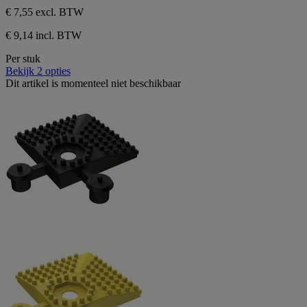
sterren.
€ 7,55
excl. BTW
€ 9,14 incl. BTW
Per stuk
Bekijk 2 opties
Dit artikel is momenteel niet beschikbaar