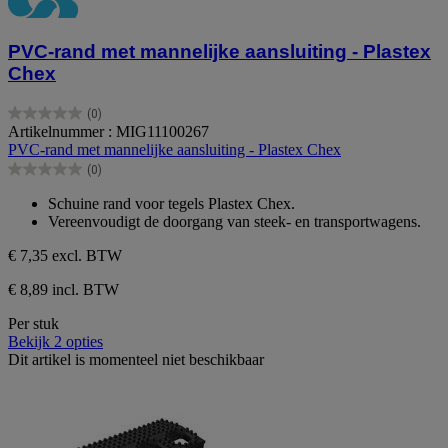
PVC-rand met mannelijke aansluiting - Plastex
Chex
(0)
0.0
Artikelnummer : MIG11100267
van
PVC-rand met mannelijke aansluiting - Plastex Chex
de
(0)
5
0.0
sterren.
van
Schuine rand voor tegels Plastex Chex.
de
Vereenvoudigt de doorgang van steek- en transportwagens.
5
sterren.
€ 7,35
excl. BTW
€ 8,89 incl. BTW
Per stuk
Bekijk 2 opties
Dit artikel is momenteel niet beschikbaar