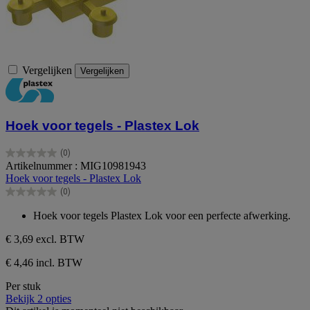
Vergelijken
Vergelijken
Hoek voor tegels - Plastex Lok
(0)
0.0
Artikelnummer : MIG10981943
van
Hoek voor tegels - Plastex Lok
de
(0)
5
0.0
sterren.
van
Hoek voor tegels Plastex Lok voor een perfecte afwerking.
de
5
€ 3,69
excl. BTW
sterren.
€ 4,46 incl. BTW
Per stuk
Bekijk 2 opties