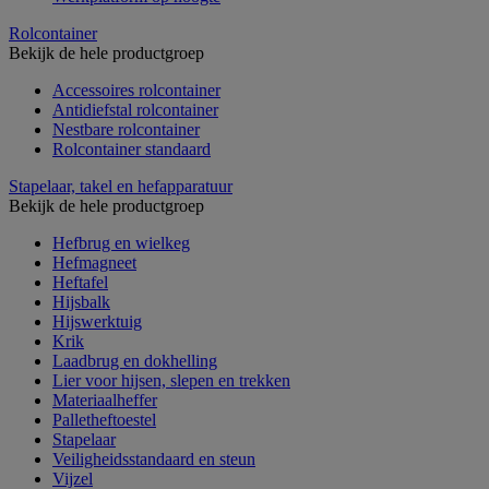
Rolcontainer
Bekijk de hele productgroep
Accessoires rolcontainer
Antidiefstal rolcontainer
Nestbare rolcontainer
Rolcontainer standaard
Stapelaar, takel en hefapparatuur
Bekijk de hele productgroep
Hefbrug en wielkeg
Hefmagneet
Heftafel
Hijsbalk
Hijswerktuig
Krik
Laadbrug en dokhelling
Lier voor hijsen, slepen en trekken
Materiaalheffer
Palletheftoestel
Stapelaar
Veiligheidsstandaard en steun
Vijzel