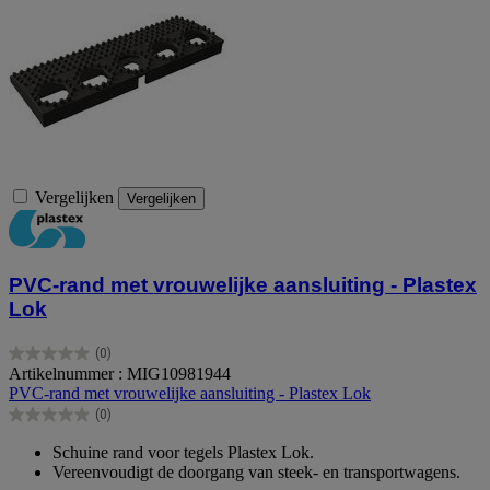
Vergelijken
Vergelijken
PVC-rand met vrouwelijke aansluiting - Plastex
Lok
(0)
0.0
Artikelnummer : MIG10981944
van
PVC-rand met vrouwelijke aansluiting - Plastex Lok
de
(0)
5
0.0
sterren.
van
Schuine rand voor tegels Plastex Lok.
de
Vereenvoudigt de doorgang van steek- en transportwagens.
5