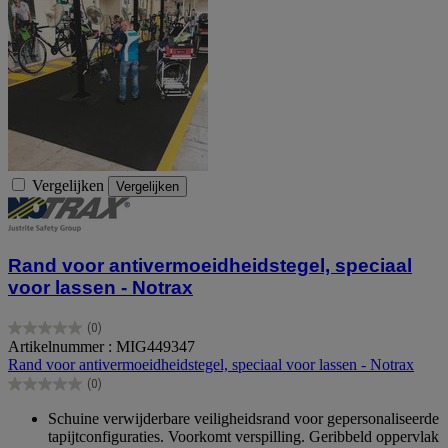
Vergelijken
Vergelijken
Rand voor antivermoeidheidstegel, speciaal
voor lassen - Notrax
(0)
0.0
Artikelnummer : MIG449347
van
Rand voor antivermoeidheidstegel, speciaal voor lassen - Notrax
de
(0)
5
0.0
sterren.
van
Schuine verwijderbare veiligheidsrand voor gepersonaliseerde
de
tapijtconfiguraties. Voorkomt verspilling. Geribbeld oppervlak
5