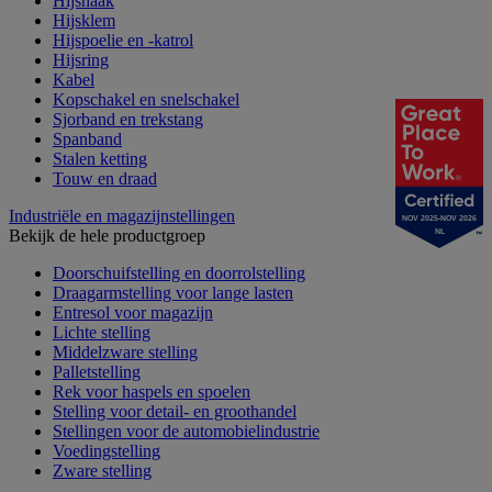
Hijshaak
Hijsklem
Hijspoelie en -katrol
Hijsring
Kabel
Kopschakel en snelschakel
Sjorband en trekstang
Spanband
Stalen ketting
Touw en draad
Industriële en magazijnstellingen
NOV 2025-NOV 2026
Bekijk de hele productgroep
NL
Doorschuifstelling en doorrolstelling
Draagarmstelling voor lange lasten
Entresol voor magazijn
Lichte stelling
Middelzware stelling
Palletstelling
Rek voor haspels en spoelen
Stelling voor detail- en groothandel
Stellingen voor de automobielindustrie
Voedingstelling
Zware stelling