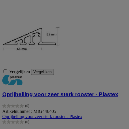
Vergelijken
Vergelijken
Oprijhelling voor zeer sterk rooster - Plastex
(0)
0.0
Artikelnummer : MIG446405
van
Oprijhelling voor zeer sterk rooster - Plastex
de
(0)
5
0.0