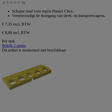
(0)
5
0.0
sterren.
van
Schuine rand voor tegels Plastex Chex.
de
Vereenvoudigt de doorgang van steek- en transportwagens.
5
sterren.
€ 7,35
excl. BTW
€ 8,89 incl. BTW
Per stuk
Bekijk 2 opties
Dit artikel is momenteel niet beschikbaar