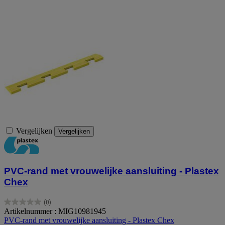
Vergelijken
Vergelijken
PVC-rand met vrouwelijke aansluiting - Plastex
Chex
(0)
0.0
Artikelnummer : MIG10981945
van
PVC-rand met vrouwelijke aansluiting - Plastex Chex
de