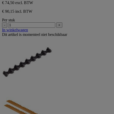
sterren.
van
€ 74,50
excl. BTW
de
5
€ 90,15 incl. BTW
sterren.
Per stuk
-
+
In winkelwagen
Dit artikel is momenteel niet beschikbaar