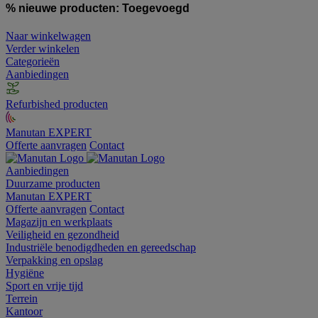
% nieuwe producten:
Toegevoegd
Naar winkelwagen
Verder winkelen
Categorieën
Aanbiedingen
Refurbished producten
Manutan EXPERT
Offerte aanvragen
Contact
Aanbiedingen
Duurzame producten
Manutan EXPERT
Offerte aanvragen
Contact
Magazijn en werkplaats
Veiligheid en gezondheid
Industriële benodigdheden en gereedschap
Verpakking en opslag
Hygiëne
Sport en vrije tijd
Terrein
Kantoor