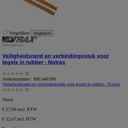
Vergelijken
Vergelijken
Veiligheidsrand en verbindingsstuk voor
tegels in rubber - Notrax
(0)
0.0
Artikelnummer : MIG446399
van
Veiligheidsrand en verbindingsstuk voor tegels in rubber - Notrax
de
(0)
5
0.0
sterren.
van
Vanaf
de
5
€ 27,00
excl. BTW
sterren.
€ 32,67 incl. BTW