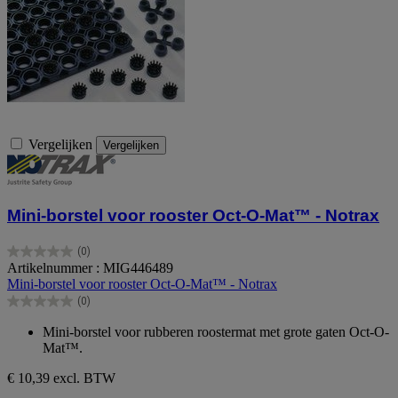
Vergelijken
Vergelijken
Mini-borstel voor rooster Oct-O-Mat™ - Notrax
(0)
0.0
Artikelnummer : MIG446489
van
Mini-borstel voor rooster Oct-O-Mat™ - Notrax
de
(0)
5
0.0
sterren.
van
Mini-borstel voor rubberen roostermat met grote gaten Oct-O-
de
Mat™.
5
sterren.
€ 10,39
excl. BTW