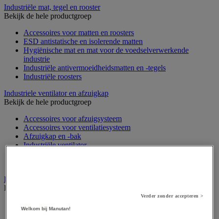
Industriële mat, tegel en rooster
Bekijk de hele productgroep
Accessoires voor matten en roosters
ESD antistatische en isolerende matten
Hygiënische mat en mat voor de voedselverwerkende
industrie
Industriële antivermoeidheidsmatten en -tegels
Industriële roosters
Industriele ventilator en afzuigkap
Bekijk de hele productgroep
Accessoires voor afzuigsysteem
Accessoires voor ventilatiesysteem
Afzuigkap en -bak
Industriële ventilator
Koppeling en verluchtingskoker
Rook afzuigkap
Laboratoriummeubilair
Bekijk de hele productgroep
Verder zonder accepteren >
Accessoires voor laboratoria
Welkom bij Manutan!
Laboratoriumkast