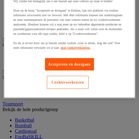
Fietsen
Wij vinden het belangrijk om u een bezoek aan onze website op maat te bieden!
Hiken en kamperen
Door op de knop "Accepteren en doorgaan" te klikken, kan ons platform via cookies
Klimsport
informatie uitwisselen met uw browser. Met deze informatie kunnen ons marketingteam
Ochtendgymnastiek
en onze internetpartners de prestaties van onze website meten en uw winkelvoorkeuren
Oriëntering
analyseren. Hierdoor kunnen wij u nog meer op uw behoeften afgestemde producten en
Precisiesport
passende/gepersonaliseerd reclame aanbieden. Als u meer wilt weten over de doeleinden
en voorkeuren voor elk type cookie, klikt u op "Cookievoorkeuren".
Sportbenodigdheden voor buiten
En als je ervoor kiest om je bezoek zonder cookies voort te zetten, mag dat ook! Voor
Bekijk de hele productgroep
meer informatie verwijzen we je naar
onze cookieverklaring.
Balstopnet en accessoires
Markering van grasoppervlakken
Accepteren en doorgaan
Sportkleding en accessoires
Bekijk de hele productgroep
Cookievoorkeuren
Multi sportuitrusting en accessoires
Sportkleding
Teamsport
Bekijk de hele productgroep
Basketbal
Bumball
Cardiogoal
FooBaSKILL