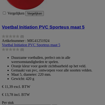
Vergelijken
Vergelijken
Voetbal Initiation PVC Sporteus maat 5
(0)
0.0
Artikelnummer : MIG41251924
van
Voetbal Initiation PVC Sporteus maat 5
de
(0)
5
0.0
sterren.
van
Duurzame voetballen, perfect om in alle
de
weersomstandigheden te spelen.
5
Oranje kleur voor goede zichtbaarheid op het veld.
sterren.
Gemaakt van pvc, ontworpen voor alle soorten velden.
Maat 5, diameter: 220 mm.
Gewicht: 420 g
€ 11,39
excl. BTW
€ 13,78 incl. BTW
Per stuk