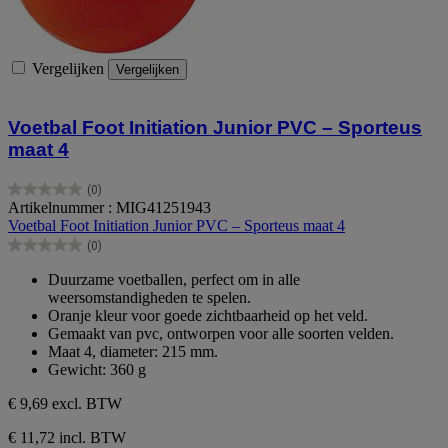
Vergelijken
Vergelijken
Voetbal Foot Initiation Junior PVC – Sporteus
maat 4
(0)
0.0
Artikelnummer : MIG41251943
van
Voetbal Foot Initiation Junior PVC – Sporteus maat 4
de
(0)
5
0.0
sterren.
van
Duurzame voetballen, perfect om in alle
de
weersomstandigheden te spelen.
5
Oranje kleur voor goede zichtbaarheid op het veld.
sterren.
Gemaakt van pvc, ontworpen voor alle soorten velden.
Maat 4, diameter: 215 mm.
Gewicht: 360 g
€ 9,69
excl. BTW
€ 11,72 incl. BTW