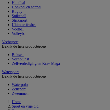
Handbal
Honkbal en softbal
Rugby
Spikeball
Sticksport
Ultimate frisbee
Voetbal
Volleybal
Vechtsport
Bekijk de hele productgroep
Boksen
Vechtkunst
Zelfverdediging en Krav Maga
Watersport
Bekijk de hele productgroep
Waterpolo
Zeilsport
Zwemmen
Home
Sport en vrije tijd