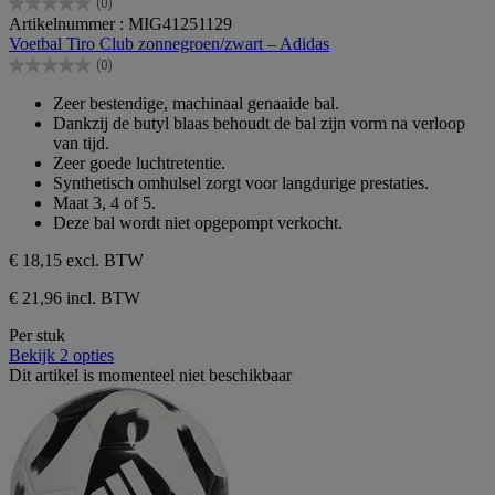
(0)
0.0
Artikelnummer : MIG41251129
van
Voetbal Tiro Club zonnegroen/zwart – Adidas
de
(0)
5
0.0
sterren.
van
Zeer bestendige, machinaal genaaide bal.
de
Dankzij de butyl blaas behoudt de bal zijn vorm na verloop
5
van tijd.
sterren.
Zeer goede luchtretentie.
Synthetisch omhulsel zorgt voor langdurige prestaties.
Maat 3, 4 of 5.
Deze bal wordt niet opgepompt verkocht.
€ 18,15
excl. BTW
€ 21,96 incl. BTW
Per stuk
Bekijk 2 opties
Dit artikel is momenteel niet beschikbaar