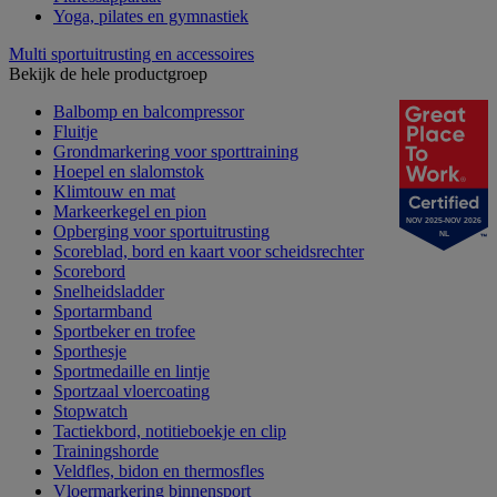
Yoga, pilates en gymnastiek
Multi sportuitrusting en accessoires
Bekijk de hele productgroep
Balbomp en balcompressor
Fluitje
Grondmarkering voor sporttraining
Hoepel en slalomstok
Klimtouw en mat
Markeerkegel en pion
NOV 2025-NOV 2026
Opberging voor sportuitrusting
NL
Scoreblad, bord en kaart voor scheidsrechter
Scorebord
Snelheidsladder
Sportarmband
Sportbeker en trofee
Sporthesje
Sportmedaille en lintje
Sportzaal vloercoating
Stopwatch
Tactiekbord, notitieboekje en clip
Trainingshorde
Veldfles, bidon en thermosfles
Vloermarkering binnensport