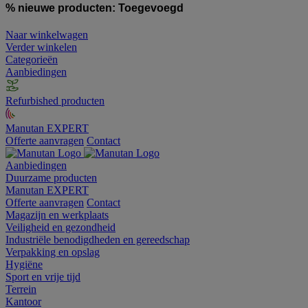
% nieuwe producten:
Toegevoegd
Naar winkelwagen
Verder winkelen
Categorieën
Aanbiedingen
Refurbished producten
Manutan EXPERT
Offerte aanvragen
Contact
Aanbiedingen
Duurzame producten
Manutan EXPERT
Offerte aanvragen
Contact
Magazijn en werkplaats
Veiligheid en gezondheid
Industriële benodigdheden en gereedschap
Verpakking en opslag
Hygiëne
Sport en vrije tijd
Terrein
Kantoor