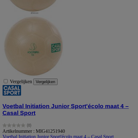
Vergelijken
Vergelijken
Voetbal Initiation Junior Sport'écolo maat 4 –
Casal Sport
(0)
0.0
Artikelnummer : MIG41251940
van
Voetbal Initiation Junior Sport'écolo maat 4 – Casal Sport