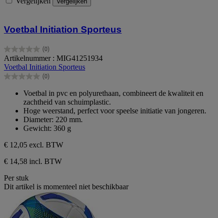
Vergelijken
Vergelijken
Voetbal Initiation Sporteus
(0)
0.0
Artikelnummer : MIG41251934
van
Voetbal Initiation Sporteus
de
(0)
5
0.0
sterren.
van
Voetbal in pvc en polyurethaan, combineert de kwaliteit en
de
zachtheid van schuimplastic.
5
Hoge weerstand, perfect voor speelse initiatie van jongeren.
sterren.
Diameter: 220 mm.
Gewicht: 360 g
€ 12,05
excl. BTW
€ 14,58 incl. BTW
Per stuk
Dit artikel is momenteel niet beschikbaar