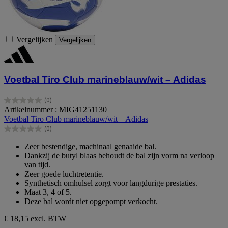
Vergelijken
Vergelijken
Voetbal Tiro Club marineblauw/wit – Adidas
(0)
0.0
Artikelnummer : MIG41251130
van
Voetbal Tiro Club marineblauw/wit – Adidas
de
(0)
5
0.0
sterren.
van
Zeer bestendige, machinaal genaaide bal.
de
Dankzij de butyl blaas behoudt de bal zijn vorm na verloop
5
van tijd.
sterren.
Zeer goede luchtretentie.
Synthetisch omhulsel zorgt voor langdurige prestaties.
Maat 3, 4 of 5.
Deze bal wordt niet opgepompt verkocht.
€ 18,15
excl. BTW