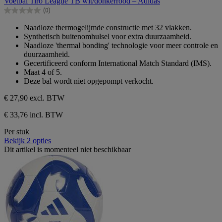
Voetbal Tiro League TB wit/donkerrood – Adidas
de
(0)
5
0.0
sterren.
van
Naadloze thermogelijmde constructie met 32 vlakken.
de
Synthetisch buitenomhulsel voor extra duurzaamheid.
5
Naadloze 'thermal bonding' technologie voor meer controle en
sterren.
duurzaamheid.
Gecertificeerd conform International Match Standard (IMS).
Maat 4 of 5.
Deze bal wordt niet opgepompt verkocht.
€ 27,90
excl. BTW
€ 33,76 incl. BTW
Per stuk
Bekijk 2 opties
Dit artikel is momenteel niet beschikbaar