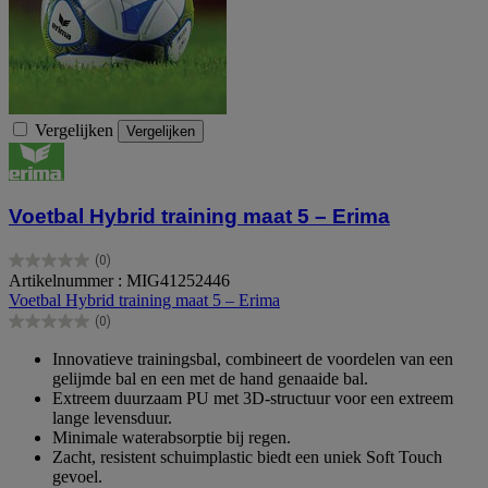
Vergelijken
Vergelijken
Voetbal Hybrid training maat 5 – Erima
(0)
0.0
Artikelnummer : MIG41252446
van
Voetbal Hybrid training maat 5 – Erima
de
(0)
5
0.0
sterren.
van
Innovatieve trainingsbal, combineert de voordelen van een
de
gelijmde bal en een met de hand genaaide bal.
5
Extreem duurzaam PU met 3D-structuur voor een extreem
sterren.
lange levensduur.
Minimale waterabsorptie bij regen.
Zacht, resistent schuimplastic biedt een uniek Soft Touch
gevoel.