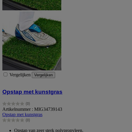
Vergelijken
Vergelijken
Opstap met kunstgras
(0)
0.0
Artikelnummer : MIG34739143
van
Opstap met kunstgras
de
(0)
5
0.0
sterren.
van
Opstap van zeer sterk polypropyleen.