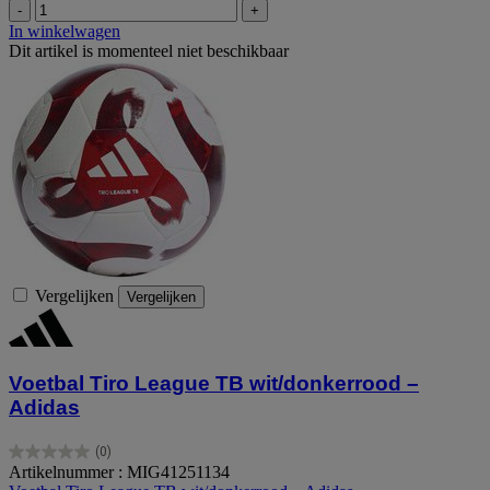
-
+
In winkelwagen
Dit artikel is momenteel niet beschikbaar
Vergelijken
Vergelijken
Voetbal Tiro League TB wit/donkerrood –
Adidas
(0)
0.0
Artikelnummer : MIG41251134
van