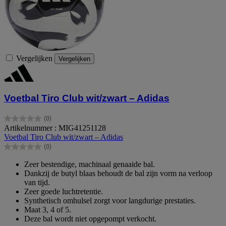
Vergelijken
Vergelijken
Voetbal Tiro Club wit/zwart – Adidas
(0)
0.0
Artikelnummer : MIG41251128
van
Voetbal Tiro Club wit/zwart – Adidas
de
(0)
5
0.0
sterren.
van
Zeer bestendige, machinaal genaaide bal.
de
Dankzij de butyl blaas behoudt de bal zijn vorm na verloop
5
van tijd.
sterren.
Zeer goede luchtretentie.
Synthetisch omhulsel zorgt voor langdurige prestaties.
Maat 3, 4 of 5.
Deze bal wordt niet opgepompt verkocht.