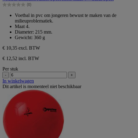
de
(0)
5
0.0
sterren.
van
Voetbal in pvc om jongeren bewust te maken van de
de
milieuproblematiek.
5
Maat 4.
sterren.
Diameter: 215 mm.
Gewicht: 360 g
€ 10,35
excl. BTW
€ 12,52 incl. BTW
Per stuk
-
+
In winkelwagen
Dit artikel is momenteel niet beschikbaar