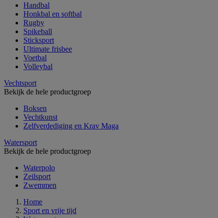
Handbal
Honkbal en softbal
Rugby
Spikeball
Sticksport
Ultimate frisbee
Voetbal
Volleybal
Vechtsport
Bekijk de hele productgroep
Boksen
Vechtkunst
Zelfverdediging en Krav Maga
Watersport
Bekijk de hele productgroep
Waterpolo
Zeilsport
Zwemmen
Home
Sport en vrije tijd