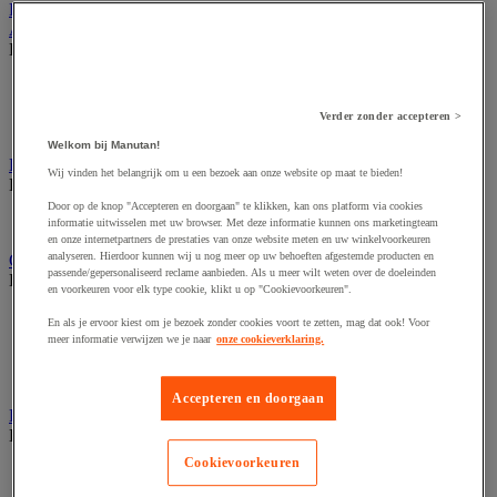
Horeca
Atletiek
Bekijk de hele productgroep
Hardloopuitrusting
Springen
Verder zonder accepteren >
Werpmaterieel voor atletiek
Welkom bij Manutan!
Buitenspeeltuin
Wij vinden het belangrijk om u een bezoek aan onze website op maat te bieden!
Bekijk de hele productgroep
Door op de knop "Accepteren en doorgaan" te klikken, kan ons platform via cookies
Groot XXL buitenspel
informatie uitwisselen met uw browser. Met deze informatie kunnen ons marketingteam
en onze internetpartners de prestaties van onze website meten en uw winkelvoorkeuren
analyseren. Hierdoor kunnen wij u nog meer op uw behoeften afgestemde producten en
Gymnastiek en artistieke sport
passende/gepersonaliseerd reclame aanbieden. Als u meer wilt weten over de doeleinden
Bekijk de hele productgroep
en voorkeuren voor elk type cookie, klikt u op "Cookievoorkeuren".
Circuskunst
En als je ervoor kiest om je bezoek zonder cookies voort te zetten, mag dat ook! Voor
Gymuitrusting
meer informatie verwijzen we je naar
onze cookieverklaring.
Ritmisch gymtoestel
Turntoestel
Accepteren en doorgaan
Krachttraining en fitness
Bekijk de hele productgroep
Cookievoorkeuren
Fitnessapparaat
Fitnessapparaat