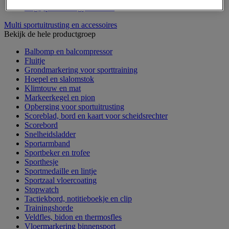
Yoga, pilates en gymnastiek
Multi sportuitrusting en accessoires
Bekijk de hele productgroep
Balbomp en balcompressor
Fluitje
Grondmarkering voor sporttraining
Hoepel en slalomstok
Klimtouw en mat
Markeerkegel en pion
Opberging voor sportuitrusting
Scoreblad, bord en kaart voor scheidsrechter
Scorebord
Snelheidsladder
Sportarmband
Sportbeker en trofee
Sporthesje
Sportmedaille en lintje
Sportzaal vloercoating
Stopwatch
Tactiekbord, notitieboekje en clip
Trainingshorde
Veldfles, bidon en thermosfles
Vloermarkering binnensport