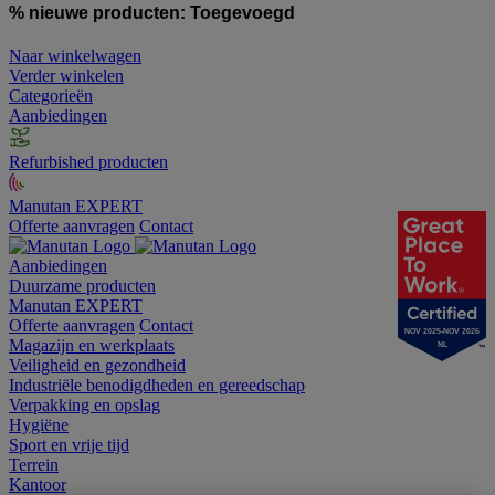
% nieuwe producten:
Toegevoegd
Naar winkelwagen
Verder winkelen
Categorieën
Aanbiedingen
Refurbished producten
Manutan EXPERT
Offerte aanvragen
Contact
Aanbiedingen
Duurzame producten
Manutan EXPERT
Offerte aanvragen
Contact
NOV 2025-NOV 2026
Magazijn en werkplaats
NL
Veiligheid en gezondheid
Industriële benodigdheden en gereedschap
Verpakking en opslag
Hygiëne
Sport en vrije tijd
Terrein
Kantoor