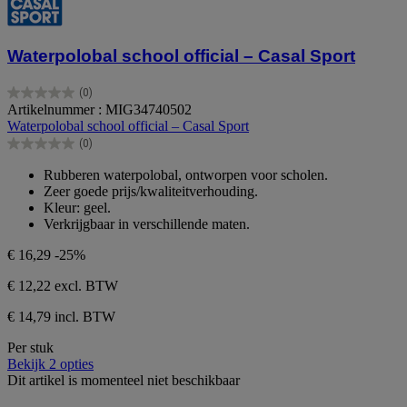
Waterpolobal school official – Casal Sport
(0)
0.0
Artikelnummer : MIG34740502
van
Waterpolobal school official – Casal Sport
de
(0)
5
0.0
sterren.
van
Rubberen waterpolobal, ontworpen voor scholen.
de
Zeer goede prijs/kwaliteitverhouding.
5
Kleur: geel.
sterren.
Verkrijgbaar in verschillende maten.
€ 16,29
-25%
€ 12,22
excl. BTW
€ 14,79 incl. BTW
Per stuk
Bekijk 2 opties
Dit artikel is momenteel niet beschikbaar