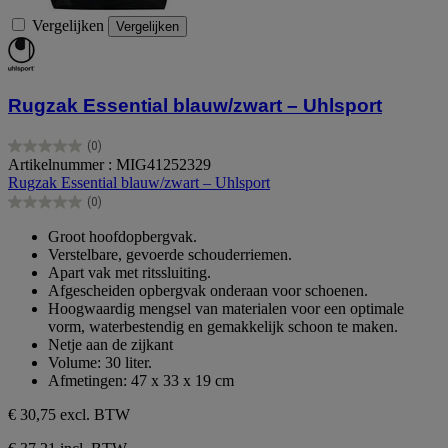
Vergelijken
Vergelijken
Rugzak Essential blauw/zwart – Uhlsport
(0)
0.0
Artikelnummer : MIG41252329
van
Rugzak Essential blauw/zwart – Uhlsport
de
(0)
5
0.0
sterren.
van
Groot hoofdopbergvak.
de
Verstelbare, gevoerde schouderriemen.
5
Apart vak met ritssluiting.
sterren.
Afgescheiden opbergvak onderaan voor schoenen.
Hoogwaardig mengsel van materialen voor een optimale
vorm, waterbestendig en gemakkelijk schoon te maken.
Netje aan de zijkant
Volume: 30 liter.
Afmetingen: 47 x 33 x 19 cm
€ 30,75
excl. BTW