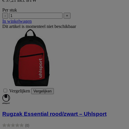
€ 37,21 incl. BTW
Per stuk
-
+
In winkelwagen
Dit artikel is momenteel niet beschikbaar
Vergelijken
Vergelijken
Rugzak Essential rood/zwart – Uhlsport
(0)
0.0