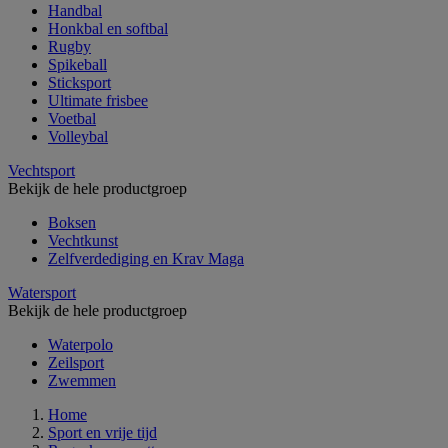
Handbal
Honkbal en softbal
Rugby
Spikeball
Sticksport
Ultimate frisbee
Voetbal
Volleybal
Vechtsport
Bekijk de hele productgroep
Boksen
Vechtkunst
Zelfverdediging en Krav Maga
Watersport
Bekijk de hele productgroep
Waterpolo
Zeilsport
Zwemmen
Home
Sport en vrije tijd