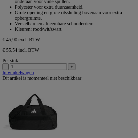
onderaan voor vuile spullen.
5
Polyester voor extra duurzaamheid.
sterren.
Grote opening en grote ritssluiting bovenaan voor extra
opbergruimte.
Verstelbare en afneembare schouderriem.
Kleuren: rood/wit/zwart.
€ 45,90
excl. BTW
€ 55,54 incl. BTW
Per stuk
-
+
In winkelwagen
Dit artikel is momenteel niet beschikbaar