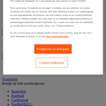
Fietsen
Wij vinden het belangrijk om u een bezoek aan onze website op maat te bieden!
Hiken en kamperen
Door op de knop "Accepteren en doorgaan" te klikken, kan ons platform via cookies
Klimsport
informatie uitwisselen met uw browser. Met deze informatie kunnen ons marketingteam
Ochtendgymnastiek
en onze internetpartners de prestaties van onze website meten en uw winkelvoorkeuren
Oriëntering
analyseren. Hierdoor kunnen wij u nog meer op uw behoeften afgestemde producten en
Precisiesport
passende/gepersonaliseerd reclame aanbieden. Als u meer wilt weten over de doeleinden
en voorkeuren voor elk type cookie, klikt u op "Cookievoorkeuren".
Sportbenodigdheden voor buiten
En als je ervoor kiest om je bezoek zonder cookies voort te zetten, mag dat ook! Voor
Bekijk de hele productgroep
meer informatie verwijzen we je naar
onze cookieverklaring.
Balstopnet en accessoires
Markering van grasoppervlakken
Accepteren en doorgaan
Sportkleding en accessoires
Bekijk de hele productgroep
Cookievoorkeuren
Multi sportuitrusting en accessoires
Sportkleding
Teamsport
Bekijk de hele productgroep
Basketbal
Bumball
Cardiogoal
FooBaSKILL