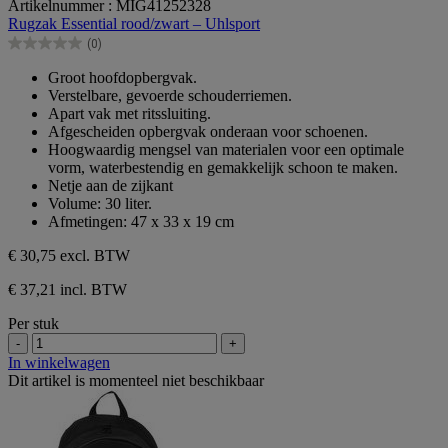
Artikelnummer : MIG41252328
van
Rugzak Essential rood/zwart – Uhlsport
de
(0)
5
0.0
sterren.
van
Groot hoofdopbergvak.
de
Verstelbare, gevoerde schouderriemen.
5
Apart vak met ritssluiting.
sterren.
Afgescheiden opbergvak onderaan voor schoenen.
Hoogwaardig mengsel van materialen voor een optimale
vorm, waterbestendig en gemakkelijk schoon te maken.
Netje aan de zijkant
Volume: 30 liter.
Afmetingen: 47 x 33 x 19 cm
€ 30,75
excl. BTW
€ 37,21 incl. BTW
Per stuk
-
+
In winkelwagen
Dit artikel is momenteel niet beschikbaar