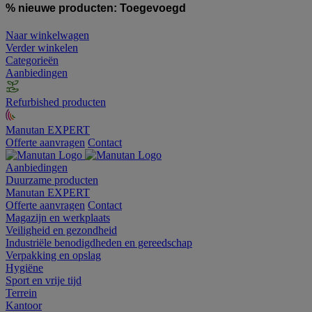
% nieuwe producten:
Toegevoegd
Naar winkelwagen
Verder winkelen
Categorieën
Aanbiedingen
Refurbished producten
Manutan EXPERT
Offerte aanvragen
Contact
Aanbiedingen
Duurzame producten
Manutan EXPERT
Offerte aanvragen
Contact
Magazijn en werkplaats
Veiligheid en gezondheid
Industriële benodigdheden en gereedschap
Verpakking en opslag
Hygiëne
Sport en vrije tijd
Terrein
Kantoor