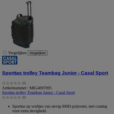
Vergelijken
Vergelijken
Sporttas trolley Teambag Junior - Casal Sport
(0)
0.0
Artikelnummer : MIG4097095
van
Sporttas trolley Teambag Junior - Casal Sport
de
(0)
5
0.0
sterren.
van
Sporttas op wieltjes van stevig 600D-polyester, met coating
de
voor extra stevigheid.
5