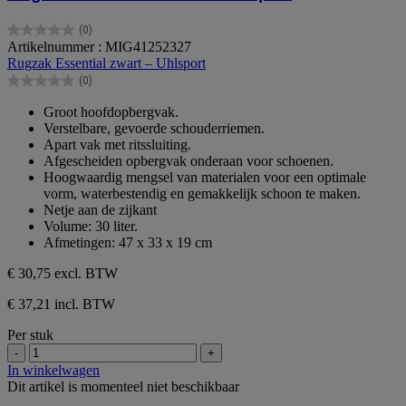
(0)
0.0
Artikelnummer : MIG41252327
van
Rugzak Essential zwart – Uhlsport
de
(0)
5
0.0
sterren.
van
Groot hoofdopbergvak.
de
Verstelbare, gevoerde schouderriemen.
5
Apart vak met ritssluiting.
sterren.
Afgescheiden opbergvak onderaan voor schoenen.
Hoogwaardig mengsel van materialen voor een optimale
vorm, waterbestendig en gemakkelijk schoon te maken.
Netje aan de zijkant
Volume: 30 liter.
Afmetingen: 47 x 33 x 19 cm
€ 30,75
excl. BTW
€ 37,21 incl. BTW
Per stuk
-
+
In winkelwagen
Dit artikel is momenteel niet beschikbaar