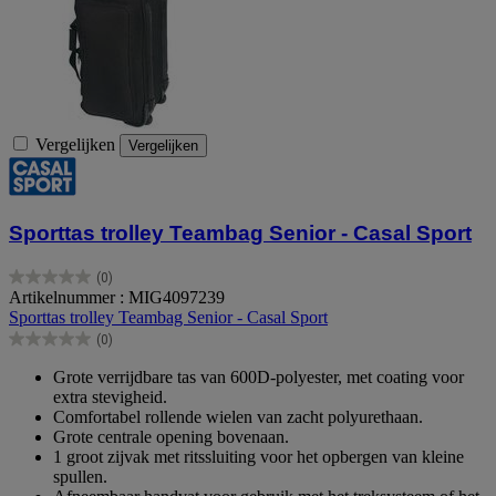
Vergelijken
Vergelijken
Sporttas trolley Teambag Senior - Casal Sport
(0)
0.0
Artikelnummer : MIG4097239
van
Sporttas trolley Teambag Senior - Casal Sport
de
(0)
5
0.0
sterren.
van
Grote verrijdbare tas van 600D-polyester, met coating voor
de
extra stevigheid.
5
Comfortabel rollende wielen van zacht polyurethaan.
sterren.
Grote centrale opening bovenaan.
1 groot zijvak met ritssluiting voor het opbergen van kleine
spullen.