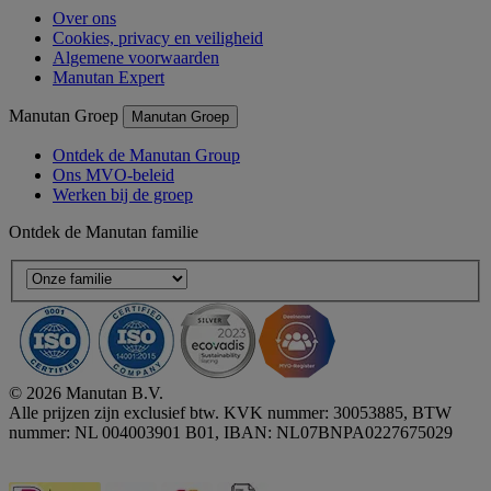
Over ons
Cookies, privacy en veiligheid
Algemene voorwaarden
Manutan Expert
Manutan Groep
Manutan Groep
Ontdek de Manutan Group
Ons MVO-beleid
Werken bij de groep
Ontdek de Manutan familie
© 2026 Manutan B.V.
Alle prijzen zijn exclusief btw. KVK nummer: 30053885, BTW
nummer: NL 004003901 B01, IBAN: NL07BNPA0227675029
Accessibility - some points not compliant