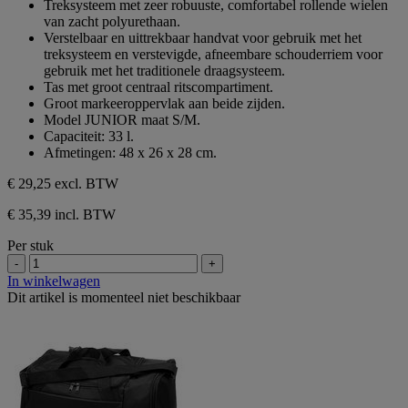
Treksysteem met zeer robuuste, comfortabel rollende wielen
sterren.
van zacht polyurethaan.
Verstelbaar en uittrekbaar handvat voor gebruik met het
treksysteem en verstevigde, afneembare schouderriem voor
gebruik met het traditionele draagsysteem.
Tas met groot centraal ritscompartiment.
Groot markeeroppervlak aan beide zijden.
Model JUNIOR maat S/M.
Capaciteit: 33 l.
Afmetingen: 48 x 26 x 28 cm.
€ 29,25
excl. BTW
€ 35,39 incl. BTW
Per stuk
-
+
In winkelwagen
Dit artikel is momenteel niet beschikbaar