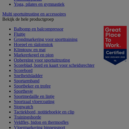
Yoga, pilates en gymnastiek
Multi sportuitrusting en accessoires
Bekijk de hele productgroep
Balbomp en balcompressor
Fluitje
Grondmarkering voor sporttraining
Hoepel en slalomstok
Klimtouw en mat
Markeerkegel en pion
NOV 2025-NOV 2026
Opberging voor sportuitrusting
NL
Scoreblad, bord en kaart voor scheidsrechter
Scorebord
Snelheidsladder
Sportarmband
Sportbeker en trofee
Sporthesje
Sportmedaille en lintje
Sportzaal vloercoating
Stopwatch
Tactiekbord, notitieboekje en clip
Trainingshorde
Veldfles, bidon en thermosfles
Vloermarkering binnensport