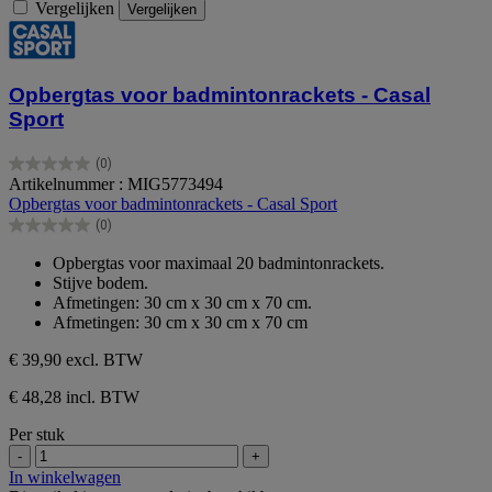
Vergelijken
Vergelijken
Opbergtas voor badmintonrackets - Casal
Sport
(0)
0.0
Artikelnummer : MIG5773494
van
Opbergtas voor badmintonrackets - Casal Sport
de
(0)
5
0.0
sterren.
van
Opbergtas voor maximaal 20 badmintonrackets.
de
Stijve bodem.
5
Afmetingen: 30 cm x 30 cm x 70 cm.
sterren.
Afmetingen: 30 cm x 30 cm x 70 cm
€ 39,90
excl. BTW
€ 48,28 incl. BTW
Per stuk
-
+
In winkelwagen