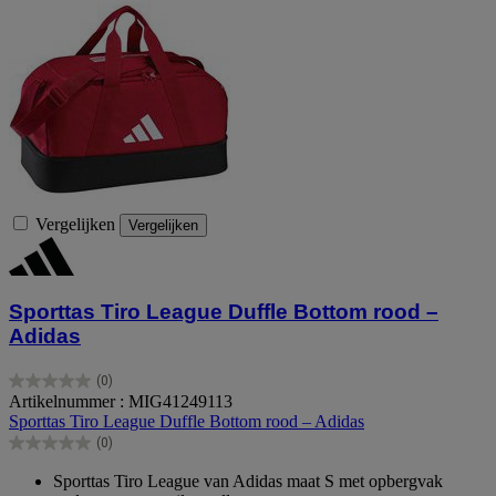
Vergelijken
Vergelijken
Sporttas Tiro League Duffle Bottom rood –
Adidas
(0)
0.0
Artikelnummer : MIG41249113
van
Sporttas Tiro League Duffle Bottom rood – Adidas
de
(0)
5
0.0
sterren.
van
Sporttas Tiro League van Adidas maat S met opbergvak
de