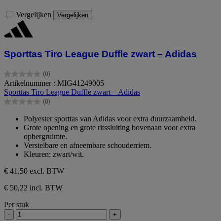
Vergelijken
Vergelijken
Sporttas Tiro League Duffle zwart – Adidas
(0)
0.0
Artikelnummer : MIG41249005
van
Sporttas Tiro League Duffle zwart – Adidas
de
(0)
5
0.0
sterren.
van
Polyester sporttas van Adidas voor extra duurzaamheid.
de
Grote opening en grote ritssluiting bovenaan voor extra
5
opbergruimte.
sterren.
Verstelbare en afneembare schouderriem.
Kleuren: zwart/wit.
€ 41,50
excl. BTW
€ 50,22 incl. BTW
Per stuk
-
+