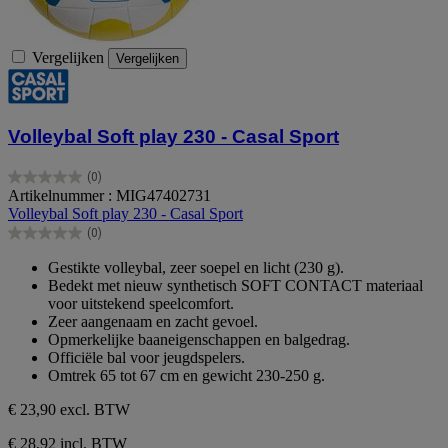
Vergelijken
Vergelijken
Volleybal Soft play 230 - Casal Sport
(0)
0.0
Artikelnummer : MIG47402731
van
Volleybal Soft play 230 - Casal Sport
de
(0)
5
0.0
sterren.
van
Gestikte volleybal, zeer soepel en licht (230 g).
de
Bedekt met nieuw synthetisch SOFT CONTACT materiaal
5
voor uitstekend speelcomfort.
sterren.
Zeer aangenaam en zacht gevoel.
Opmerkelijke baaneigenschappen en balgedrag.
Officiële bal voor jeugdspelers.
Omtrek 65 tot 67 cm en gewicht 230-250 g.
€ 23,90
excl. BTW
€ 28,92 incl. BTW