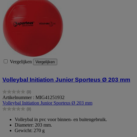
Vergelijken
Vergelijken
Volleybal Initiation Junior Sporteus Ø 203 mm
(0)
0.0
Artikelnummer : MIG41251932
van
Volleybal Initiation Junior Sporteus Ø 203 mm
de
(0)
5
0.0
sterren.
van
Volleybal in pvc voor binnen- en buitengebruik.
de
Diameter: 203 mm.
5
Gewicht: 270 g
sterren.