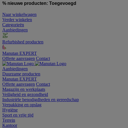
% nieuwe producten:
Toegevoegd
Naar winkelwagen
Verder winkelen
Categorieën
Aanbiedingen
Refurbished producten
Manutan EXPERT
Offerte aanvragen
Contact
Aanbiedingen
Duurzame producten
Manutan EXPERT
Offerte aanvragen
Contact
Magazijn en werkplaats
Veiligheid en gezondheid
Industriële benodigdheden en gereedschap
Verpakking en opslag
Hygiëne
Sport en vrije tijd
Terrein
Kantoor