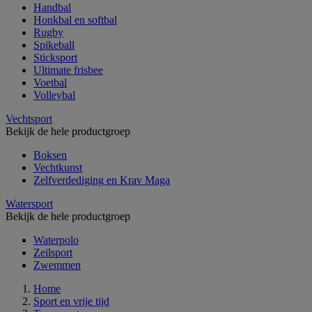
Handbal
Honkbal en softbal
Rugby
Spikeball
Sticksport
Ultimate frisbee
Voetbal
Volleybal
Vechtsport
Bekijk de hele productgroep
Boksen
Vechtkunst
Zelfverdediging en Krav Maga
Watersport
Bekijk de hele productgroep
Waterpolo
Zeilsport
Zwemmen
Home
Sport en vrije tijd