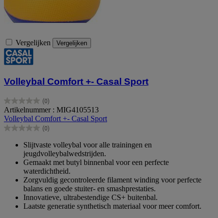
Vergelijken
Vergelijken
Volleybal Comfort +- Casal Sport
(0)
0.0
Artikelnummer : MIG4105513
van
Volleybal Comfort +- Casal Sport
de
(0)
5
0.0
sterren.
van
Slijtvaste volleybal voor alle trainingen en
de
jeugdvolleybalwedstrijden.
5
Gemaakt met butyl binnenbal voor een perfecte
sterren.
waterdichtheid.
Zorgvuldig gecontroleerde filament winding voor perfecte
balans en goede stuiter- en smashprestaties.
Innovatieve, ultrabestendige CS+ buitenbal.
Laatste generatie synthetisch materiaal voor meer comfort.