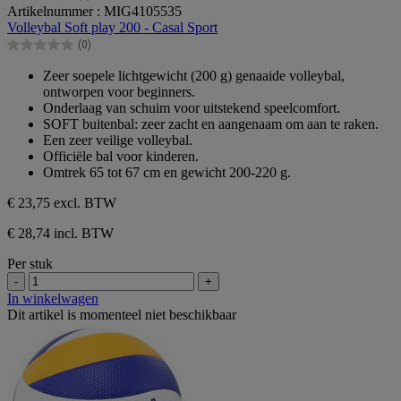
0.0
Artikelnummer : MIG4105535
van
Volleybal Soft play 200 - Casal Sport
de
(0)
5
0.0
sterren.
van
Zeer soepele lichtgewicht (200 g) genaaide volleybal,
de
ontworpen voor beginners.
5
Onderlaag van schuim voor uitstekend speelcomfort.
sterren.
SOFT buitenbal: zeer zacht en aangenaam om aan te raken.
Een zeer veilige volleybal.
Officiële bal voor kinderen.
Omtrek 65 tot 67 cm en gewicht 200-220 g.
€ 23,75
excl. BTW
€ 28,74 incl. BTW
Per stuk
-
+
In winkelwagen
Dit artikel is momenteel niet beschikbaar