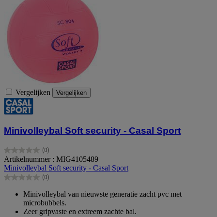
Vergelijken
Vergelijken
Minivolleybal Soft security - Casal Sport
(0)
0.0
Artikelnummer : MIG4105489
van
Minivolleybal Soft security - Casal Sport
de
(0)
5
0.0
sterren.
van
Minivolleybal van nieuwste generatie zacht pvc met
de
microbubbels.
5
Zeer gripvaste en extreem zachte bal.
sterren.