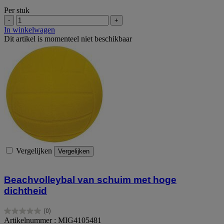
Per stuk
-
+
In winkelwagen
Dit artikel is momenteel niet beschikbaar
Vergelijken
Vergelijken
Beachvolleybal van schuim met hoge
dichtheid
(0)
0.0
Artikelnummer : MIG4105481