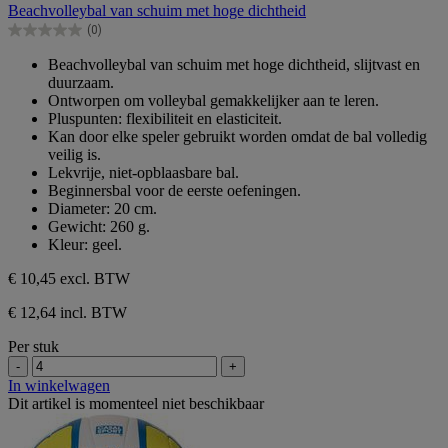
van
Beachvolleybal van schuim met hoge dichtheid
de
(0)
5
0.0
sterren.
van
Beachvolleybal van schuim met hoge dichtheid, slijtvast en
de
duurzaam.
5
Ontworpen om volleybal gemakkelijker aan te leren.
sterren.
Pluspunten: flexibiliteit en elasticiteit.
Kan door elke speler gebruikt worden omdat de bal volledig
veilig is.
Lekvrije, niet-opblaasbare bal.
Beginnersbal voor de eerste oefeningen.
Diameter: 20 cm.
Gewicht: 260 g.
Kleur: geel.
€ 10,45
excl. BTW
€ 12,64 incl. BTW
Per stuk
-
+
In winkelwagen
Dit artikel is momenteel niet beschikbaar