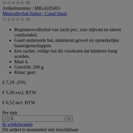
(0)
0.0
Artikelnummer : MIG4105493
van
Minivolleybal Junior - Casal Sport
de
(0)
5
0.0
sterren.
van
Beginnersvolleybal van zacht pvc, zeer slijtvast en uiterst
de
comfortabel.
5
Goed stuiterende bal, uitstekend gevoel en opmerkelijke
sterren.
baaneigenschappen.
Een zachte, veilige bal die voorkomt dat kinderen bang
worden.
Maat 4.
Gewicht: 200 g.
Kleur: geel.
€ 7,19
-25%
€ 5,39
excl. BTW
€ 6,52 incl. BTW
Per stuk
-
+
In winkelwagen
Dit artikel is momenteel niet beschikbaar