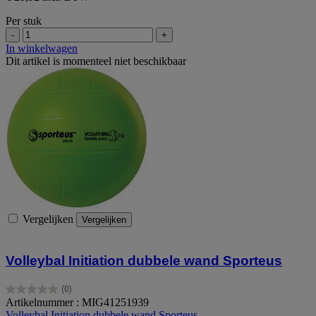
Per stuk
-
+
In winkelwagen
Dit artikel is momenteel niet beschikbaar
Vergelijken
Vergelijken
Volleybal Initiation dubbele wand Sporteus
(0)
0.0
Artikelnummer : MIG41251939
van
Volleybal Initiation dubbele wand Sporteus