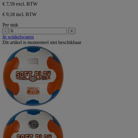
€ 7,59
excl. BTW
€ 9,18 incl. BTW
Per stuk
-
+
In winkelwagen
Dit artikel is momenteel niet beschikbaar