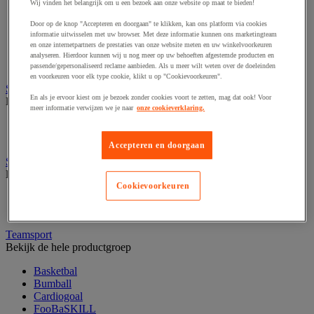
Fietsen
Wij vinden het belangrijk om u een bezoek aan onze website op maat te bieden!
Hiken en kamperen
Door op de knop "Accepteren en doorgaan" te klikken, kan ons platform via cookies
Klimsport
informatie uitwisselen met uw browser. Met deze informatie kunnen ons marketingteam
Ochtendgymnastiek
en onze internetpartners de prestaties van onze website meten en uw winkelvoorkeuren
Oriëntering
analyseren. Hierdoor kunnen wij u nog meer op uw behoeften afgestemde producten en
Precisiesport
passende/gepersonaliseerd reclame aanbieden. Als u meer wilt weten over de doeleinden
en voorkeuren voor elk type cookie, klikt u op "Cookievoorkeuren".
Sportbenodigdheden voor buiten
En als je ervoor kiest om je bezoek zonder cookies voort te zetten, mag dat ook! Voor
Bekijk de hele productgroep
meer informatie verwijzen we je naar
onze cookieverklaring.
Balstopnet en accessoires
Markering van grasoppervlakken
Accepteren en doorgaan
Sportkleding en accessoires
Bekijk de hele productgroep
Cookievoorkeuren
Multi sportuitrusting en accessoires
Sportkleding
Teamsport
Bekijk de hele productgroep
Basketbal
Bumball
Cardiogoal
FooBaSKILL