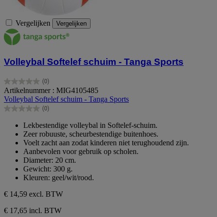
Vergelijken
Vergelijken
Volleybal Softelef schuim - Tanga Sports
(0)
0.0
Artikelnummer : MIG4105485
van
Volleybal Softelef schuim - Tanga Sports
de
(0)
5
0.0
sterren.
van
Lekbestendige volleybal in Softelef-schuim.
de
Zeer robuuste, scheurbestendige buitenhoes.
5
Voelt zacht aan zodat kinderen niet terughoudend zijn.
sterren.
Aanbevolen voor gebruik op scholen.
Diameter: 20 cm.
Gewicht: 300 g.
Kleuren: geel/wit/rood.
€ 14,59
excl. BTW
€ 17,65 incl. BTW