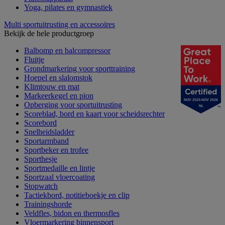
Yoga, pilates en gymnastiek
Multi sportuitrusting en accessoires
Bekijk de hele productgroep
Balbomp en balcompressor
Fluitje
Grondmarkering voor sporttraining
Hoepel en slalomstok
Klimtouw en mat
Markeerkegel en pion
NOV 2025-NOV 2026
Opberging voor sportuitrusting
NL
Scoreblad, bord en kaart voor scheidsrechter
Scorebord
Snelheidsladder
Sportarmband
Sportbeker en trofee
Sporthesje
Sportmedaille en lintje
Sportzaal vloercoating
Stopwatch
Tactiekbord, notitieboekje en clip
Trainingshorde
Veldfles, bidon en thermosfles
Vloermarkering binnensport