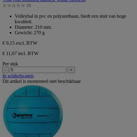
de
(0)
5
0.0
sterren.
van
Volleybal in pvc en polyurethaan, biedt een stuit van hoge
de
kwaliteit.
5
Diameter: 210 mm.
sterren.
Gewicht: 270 g
€ 9,15
excl. BTW
€ 11,07 incl. BTW
Per stuk
-
+
In winkelwagen
Dit artikel is momenteel niet beschikbaar