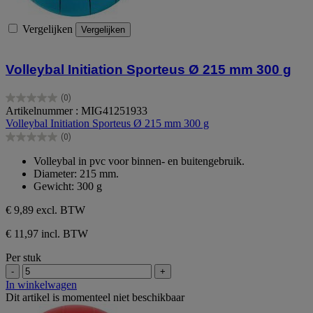
Vergelijken
Vergelijken
Volleybal Initiation Sporteus Ø 215 mm 300 g
(0)
0.0
Artikelnummer : MIG41251933
van
Volleybal Initiation Sporteus Ø 215 mm 300 g
de
(0)
5
0.0
sterren.
van
Volleybal in pvc voor binnen- en buitengebruik.
de
Diameter: 215 mm.
5
Gewicht: 300 g
sterren.
€ 9,89
excl. BTW
€ 11,97 incl. BTW
Per stuk
-
+
In winkelwagen
Dit artikel is momenteel niet beschikbaar