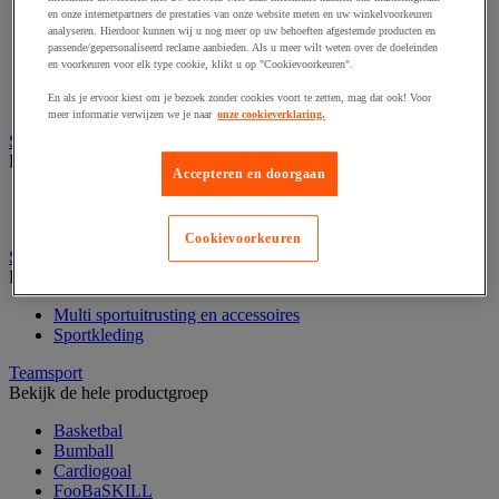
Fietsen
en onze internetpartners de prestaties van onze website meten en uw winkelvoorkeuren
Hiken en kamperen
analyseren. Hierdoor kunnen wij u nog meer op uw behoeften afgestemde producten en
Klimsport
passende/gepersonaliseerd reclame aanbieden. Als u meer wilt weten over de doeleinden
Ochtendgymnastiek
en voorkeuren voor elk type cookie, klikt u op "Cookievoorkeuren".
Oriëntering
En als je ervoor kiest om je bezoek zonder cookies voort te zetten, mag dat ook! Voor
Precisiesport
meer informatie verwijzen we je naar
onze cookieverklaring.
Sportbenodigdheden voor buiten
Bekijk de hele productgroep
Accepteren en doorgaan
Balstopnet en accessoires
Markering van grasoppervlakken
Cookievoorkeuren
Sportkleding en accessoires
Bekijk de hele productgroep
Multi sportuitrusting en accessoires
Sportkleding
Teamsport
Bekijk de hele productgroep
Basketbal
Bumball
Cardiogoal
FooBaSKILL