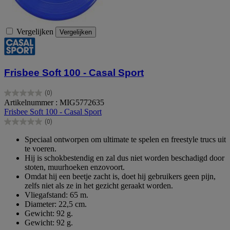
Vergelijken
Vergelijken
Frisbee Soft 100 - Casal Sport
(0)
0.0
Artikelnummer : MIG5772635
van
Frisbee Soft 100 - Casal Sport
de
(0)
5
0.0
sterren.
van
Speciaal ontworpen om ultimate te spelen en freestyle trucs uit
de
te voeren.
5
Hij is schokbestendig en zal dus niet worden beschadigd door
sterren.
stoten, muurhoeken enzovoort.
Omdat hij een beetje zacht is, doet hij gebruikers geen pijn,
zelfs niet als ze in het gezicht geraakt worden.
Vliegafstand: 65 m.
Diameter: 22,5 cm.
Gewicht: 92 g.
Gewicht: 92 g.