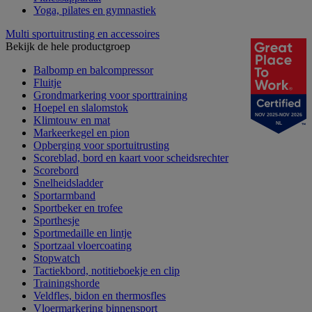
Yoga, pilates en gymnastiek
Multi sportuitrusting en accessoires
Bekijk de hele productgroep
Balbomp en balcompressor
Fluitje
Grondmarkering voor sporttraining
Hoepel en slalomstok
NOV 2025-NOV 2026
Klimtouw en mat
NL
Markeerkegel en pion
Opberging voor sportuitrusting
Scoreblad, bord en kaart voor scheidsrechter
Scorebord
Snelheidsladder
Sportarmband
Sportbeker en trofee
Sporthesje
Sportmedaille en lintje
Sportzaal vloercoating
Stopwatch
Tactiekbord, notitieboekje en clip
Trainingshorde
Veldfles, bidon en thermosfles
Vloermarkering binnensport