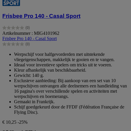
Frisbee Pro 140 - Casal Sport
(0)
0.0
Artikelnummer : MIG4101962
van
Frisbee Pro 140 - Casal Sport
de
(0)
5
0.0
sterren.
van
Werpschijf voor halfgevorderden met uitstekende
de
vliegeigenschappen, makkelijk te gooien en te vangen.
5
Ideaal voor inventieve spelers om tricks uit te voeren.
sterren.
Kleur afhankelijk van beschikbaarheid.
Gewicht: 140 g.
Exclusieve aanbieding: Bij aankoop van een set van 10
werpschijven ontvangen alle deelnemers een handleiding van
16 pagina's over verschillende spelen en activiteiten met
werpschijven en boemerangs.
Gemaakt in Frankrijk.
Schijf goedgekeurd door de FFDF (Fédération Française de
Flying Disc).
€ 10,25
-25%