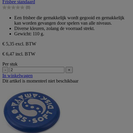
Frisbee standaard
de
(0)
5
0.0
sterren.
van
Een frisbee die gemakkelijk wordt gegooid en gemakkelijk
de
kan worden gevangen door spelers van alle niveaus.
5
Diverse kleuren, zolang de voorraad strekt.
sterren.
Gewicht: 110 g.
€ 5,35
excl. BTW
€ 6,47 incl. BTW
Per stuk
-
+
In winkelwagen
Dit artikel is momenteel niet beschikbaar