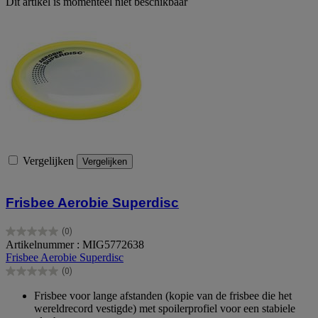
Dit artikel is momenteel niet beschikbaar
Vergelijken
Vergelijken
Frisbee Aerobie Superdisc
(0)
0.0
Artikelnummer : MIG5772638
van
Frisbee Aerobie Superdisc
de
(0)
5
0.0
sterren.
van
Frisbee voor lange afstanden (kopie van de frisbee die het
de
wereldrecord vestigde) met spoilerprofiel voor een stabiele
5