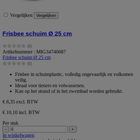
Vergelijken
Vergelijken
Frisbee schuim Ø 25 cm
(0)
0.0
Artikelnummer : MIG34740687
van
Frisbee schuim Ø 25 cm
de
(0)
5
0.0
sterren.
van
Frisbee in schuimplastic, volledig ongevaarlijk en volkomen
de
veilig.
5
Ideaal voor tieners en volwassenen.
sterren.
Kan op het strand of in het zwembad worden gebruikt.
€ 8,35
excl. BTW
€ 10,10 incl. BTW
Per stuk
-
+
In winkelwagen