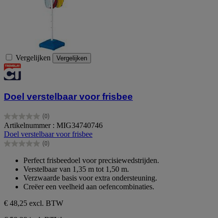
Vergelijken
Vergelijken
Doel verstelbaar voor frisbee
(0)
0.0
Artikelnummer : MIG34740746
van
Doel verstelbaar voor frisbee
de
(0)
5
0.0
sterren.
van
Perfect frisbeedoel voor precisiewedstrijden.
de
Verstelbaar van 1,35 m tot 1,50 m.
5
Verzwaarde basis voor extra ondersteuning.
sterren.
Creëer een veelheid aan oefencombinaties.
€ 48,25
excl. BTW