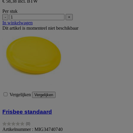
€ 58,38 incl. BTW
Per stuk
-
+
In winkelwagen
Dit artikel is momenteel niet beschikbaar
Vergelijken
Vergelijken
Frisbee standaard
(0)
0.0
Artikelnummer : MIG34740740
van