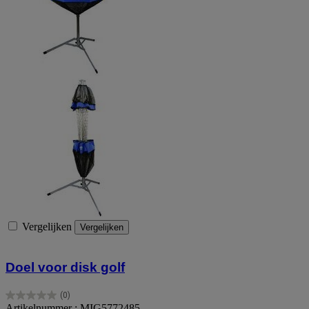
Vergelijken
Vergelijken
Doel voor disk golf
(0)
0.0
Artikelnummer : MIG5772485