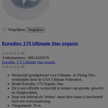
Vergelijken
Vergelijken
Eurodisc 175 Ultimate Star organic
(0)
0.0
Artikelnummer : MIG4102076
van
Eurodisc 175 Ultimate Star organic
de
(0)
5
0.0
sterren.
van
Werpschijf goedgekeurd voor Ultimate- en Flying Disc-
de
wedstrijden door de USA Ultimate Federation.
5
Model Eurodisc 175 Organic Star.
sterren.
Dit is een officiële werpschijf in termen van grootte, gewicht
en vliegkwaliteit.
Staat ook bekend als 'frisbee', maar deze naam is beschermd
door een octrooiaanvraag.
Vliegafstand: 70 m.