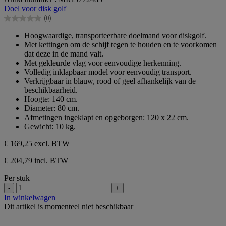
van
Doel voor disk golf
de
(0)
5
0.0
sterren.
van
Hoogwaardige, transporteerbare doelmand voor diskgolf.
de
Met kettingen om de schijf tegen te houden en te voorkomen
5
dat deze in de mand valt.
sterren.
Met gekleurde vlag voor eenvoudige herkenning.
Volledig inklapbaar model voor eenvoudig transport.
Verkrijgbaar in blauw, rood of geel afhankelijk van de
beschikbaarheid.
Hoogte: 140 cm.
Diameter: 80 cm.
Afmetingen ingeklapt en opgeborgen: 120 x 22 cm.
Gewicht: 10 kg.
€ 169,25
excl. BTW
€ 204,79 incl. BTW
Per stuk
-
+
In winkelwagen
Dit artikel is momenteel niet beschikbaar