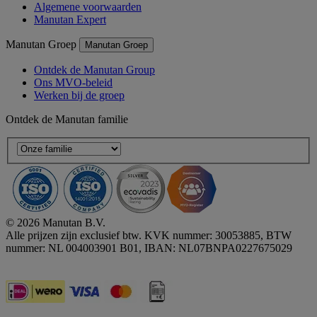
Algemene voorwaarden
Manutan Expert
Manutan Groep
Manutan Groep
Ontdek de Manutan Group
Ons MVO-beleid
Werken bij de groep
Ontdek de Manutan familie
© 2026 Manutan B.V.
Alle prijzen zijn exclusief btw. KVK nummer: 30053885, BTW
nummer: NL 004003901 B01, IBAN: NL07BNPA0227675029
Accessibility - some points not compliant