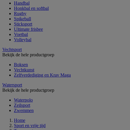
Handbal
Honkbal en softbal
Rugby
Spikeball
Sticksport
Ultimate frisbee
Voetbal
Volleybal
Vechtsport
Bekijk de hele productgroep
Boksen
Vechtkunst
Zelfverdediging en Krav Maga
Watersport
Bekijk de hele productgroep
Waterpolo
Zeilsport
Zwemmen
Home
Sport en vrije tijd