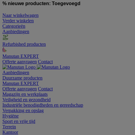
% nieuwe producten:
Toegevoegd
Naar winkelwagen
Verder winkelen
Categorieën
Aanbiedingen
Refurbished producten
Manutan EXPERT
Offerte aanvragen
Contact
Aanbiedingen
Duurzame producten
Manutan EXPERT
Offerte aanvragen
Contact
Magazijn en werkplaats
Veiligheid en gezondheid
Industriële benodigdheden en gereedschap
Verpakking en opslag
Hygiëne
Sport en vrije tijd
Terrein
Kantoor