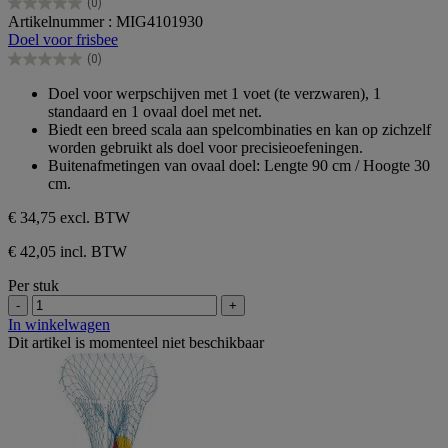
(0)
0.0
Artikelnummer : MIG4101930
van
Doel voor frisbee
de
(0)
5
0.0
sterren.
van
Doel voor werpschijven met 1 voet (te verzwaren), 1
de
standaard en 1 ovaal doel met net.
5
Biedt een breed scala aan spelcombinaties en kan op zichzelf
sterren.
worden gebruikt als doel voor precisieoefeningen.
Buitenafmetingen van ovaal doel: Lengte 90 cm / Hoogte 30
cm.
€ 34,75
excl. BTW
€ 42,05 incl. BTW
Per stuk
-
+
In winkelwagen
Dit artikel is momenteel niet beschikbaar