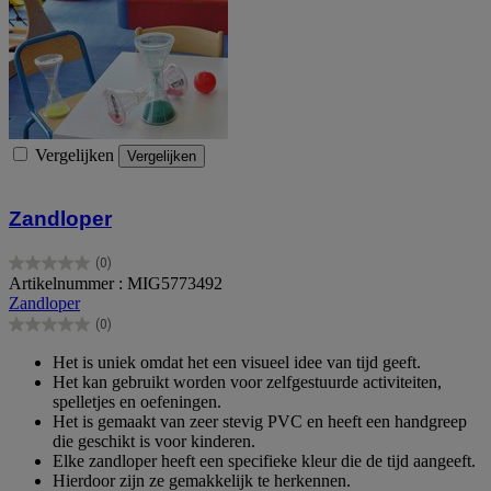
Vergelijken
Vergelijken
Zandloper
(0)
0.0
Artikelnummer : MIG5773492
van
Zandloper
de
(0)
5
0.0
sterren.
van
Het is uniek omdat het een visueel idee van tijd geeft.
de
Het kan gebruikt worden voor zelfgestuurde activiteiten,
5
spelletjes en oefeningen.
sterren.
Het is gemaakt van zeer stevig PVC en heeft een handgreep
die geschikt is voor kinderen.
Elke zandloper heeft een specifieke kleur die de tijd aangeeft.
Hierdoor zijn ze gemakkelijk te herkennen.