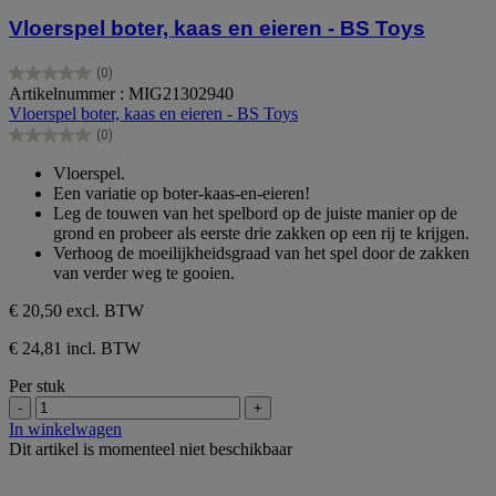
Vloerspel boter, kaas en eieren - BS Toys
(0)
0.0
Artikelnummer : MIG21302940
van
Vloerspel boter, kaas en eieren - BS Toys
de
(0)
5
0.0
sterren.
van
Vloerspel.
de
Een variatie op boter-kaas-en-eieren!
5
Leg de touwen van het spelbord op de juiste manier op de
sterren.
grond en probeer als eerste drie zakken op een rij te krijgen.
Verhoog de moeilijkheidsgraad van het spel door de zakken
van verder weg te gooien.
€ 20,50
excl. BTW
€ 24,81 incl. BTW
Per stuk
-
+
In winkelwagen
Dit artikel is momenteel niet beschikbaar