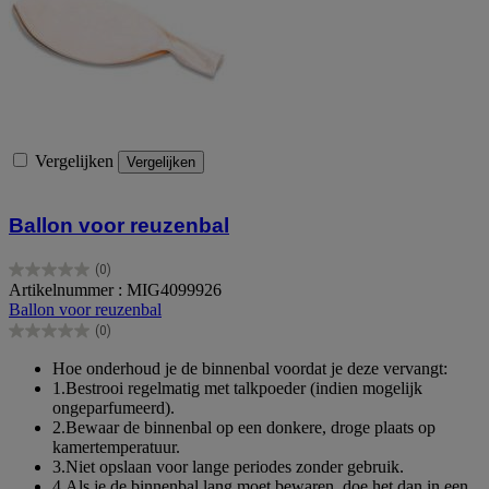
Vergelijken
Vergelijken
Ballon voor reuzenbal
(0)
0.0
Artikelnummer : MIG4099926
van
Ballon voor reuzenbal
de
(0)
5
0.0
sterren.
van
Hoe onderhoud je de binnenbal voordat je deze vervangt:
de
1.Bestrooi regelmatig met talkpoeder (indien mogelijk
5
ongeparfumeerd).
sterren.
2.Bewaar de binnenbal op een donkere, droge plaats op
kamertemperatuur.
3.Niet opslaan voor lange periodes zonder gebruik.
4.Als je de binnenbal lang moet bewaren, doe het dan in een