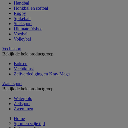
Handbal
Honkbal en softbal
Rugby
Spikeball
Sticksport
Ultimate frisbee
Voetbal
Volleybal
Vechtsport
Bekijk de hele productgroep
Boksen
Vechtkunst
Zelfverdediging en Krav Maga
Watersport
Bekijk de hele productgroep
Waterpolo
Zeilsport
Zwemmen
Home
Sport en vrije tijd