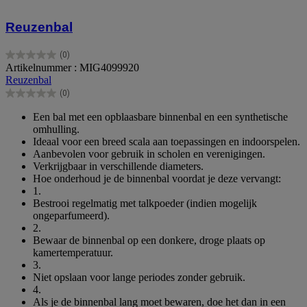
Reuzenbal
(0)
0.0
Artikelnummer : MIG4099920
van
Reuzenbal
de
(0)
5
0.0
sterren.
van
Een bal met een opblaasbare binnenbal en een synthetische
de
omhulling.
5
Ideaal voor een breed scala aan toepassingen en indoorspelen.
sterren.
Aanbevolen voor gebruik in scholen en verenigingen.
Verkrijgbaar in verschillende diameters.
Hoe onderhoud je de binnenbal voordat je deze vervangt:
1.
Bestrooi regelmatig met talkpoeder (indien mogelijk
ongeparfumeerd).
2.
Bewaar de binnenbal op een donkere, droge plaats op
kamertemperatuur.
3.
Niet opslaan voor lange periodes zonder gebruik.
4.
Als je de binnenbal lang moet bewaren, doe het dan in een