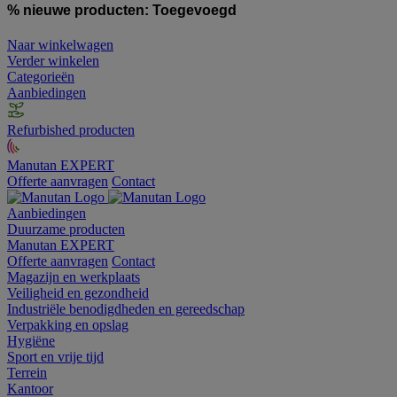
% nieuwe producten:
Toegevoegd
Naar winkelwagen
Verder winkelen
Categorieën
Aanbiedingen
Refurbished producten
Manutan EXPERT
Offerte aanvragen
Contact
Aanbiedingen
Duurzame producten
Manutan EXPERT
Offerte aanvragen
Contact
Magazijn en werkplaats
Veiligheid en gezondheid
Industriële benodigdheden en gereedschap
Verpakking en opslag
Hygiëne
Sport en vrije tijd
Terrein
Kantoor