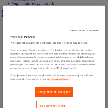
Yoga, pilates en gymnastiek
Multi sportuitrusting en accessoires
Bekijk de hele productgroep
Balbomp en balcompressor
Fluitje
Verder zonder accepteren >
Grondmarkering voor sporttraining
Hoepel en slalomstok
Welkom bij Manutan!
Klimtouw en mat
Wij vinden het belangrijk om u een bezoek aan onze website op maat te bieden!
Markeerkegel en pion
Opberging voor sportuitrusting
Door op de knop "Accepteren en doorgaan" te klikken, kan ons platform via cookies
informatie uitwisselen met uw browser. Met deze informatie kunnen ons marketingteam
Scoreblad, bord en kaart voor scheidsrechter
en onze internetpartners de prestaties van onze website meten en uw winkelvoorkeuren
Scorebord
analyseren. Hierdoor kunnen wij u nog meer op uw behoeften afgestemde producten en
Snelheidsladder
passende/gepersonaliseerd reclame aanbieden. Als u meer wilt weten over de doeleinden
Sportarmband
en voorkeuren voor elk type cookie, klikt u op "Cookievoorkeuren".
Sportbeker en trofee
En als je ervoor kiest om je bezoek zonder cookies voort te zetten, mag dat ook! Voor
Sporthesje
meer informatie verwijzen we je naar
onze cookieverklaring.
Sportmedaille en lintje
Sportzaal vloercoating
Stopwatch
Accepteren en doorgaan
Tactiekbord, notitieboekje en clip
Trainingshorde
Veldfles, bidon en thermosfles
Cookievoorkeuren
Vloermarkering binnensport