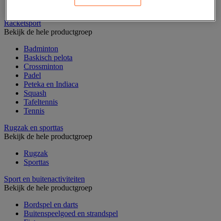
Weerstands- en trainingsharnas voor sporters
Racketsport
Bekijk de hele productgroep
Badminton
Baskisch pelota
Crossminton
Padel
Peteka en Indiaca
Squash
Tafeltennis
Tennis
Rugzak en sporttas
Bekijk de hele productgroep
Rugzak
Sporttas
Sport en buitenactiviteiten
Bekijk de hele productgroep
Bordspel en darts
Buitenspeelgoed en strandspel