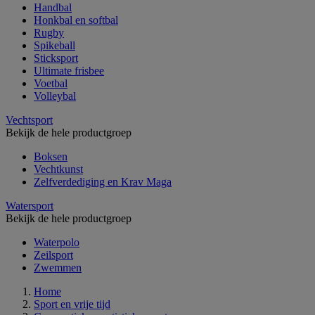
Handbal
Honkbal en softbal
Rugby
Spikeball
Sticksport
Ultimate frisbee
Voetbal
Volleybal
Vechtsport
Bekijk de hele productgroep
Boksen
Vechtkunst
Zelfverdediging en Krav Maga
Watersport
Bekijk de hele productgroep
Waterpolo
Zeilsport
Zwemmen
Home
Sport en vrije tijd