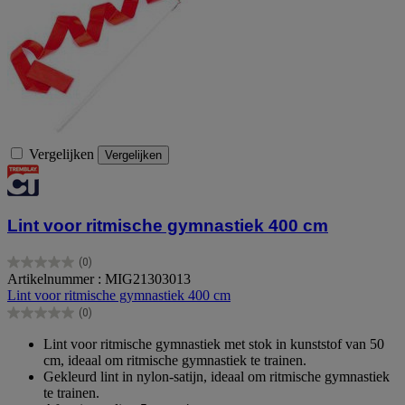
Vergelijken
Vergelijken
Lint voor ritmische gymnastiek 400 cm
(0)
0.0
Artikelnummer : MIG21303013
van
Lint voor ritmische gymnastiek 400 cm
de
(0)
5
0.0
sterren.
van
Lint voor ritmische gymnastiek met stok in kunststof van 50
de
cm, ideaal om ritmische gymnastiek te trainen.
5
Gekleurd lint in nylon-satijn, ideaal om ritmische gymnastiek
sterren.
te trainen.