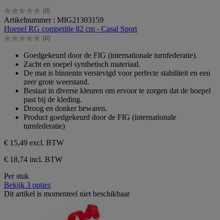
(0)
0.0
Artikelnummer : MIG21303159
van
Hoepel RG competitie 82 cm - Casal Sport
de
(0)
5
0.0
sterren.
van
Goedgekeurd door de FIG (internationale turnfederatie).
de
Zacht en soepel synthetisch materiaal.
5
De mat is binnenin verstevigd voor perfecte stabiliteit en een
sterren.
zeer grote weerstand.
Bestaat in diverse kleuren om ervoor te zorgen dat de hoepel
past bij de kleding.
Droog en donker bewaren.
Product goedgekeurd door de FIG (internationale
turnfederatie)
€ 15,49
excl. BTW
€ 18,74 incl. BTW
Per stuk
Bekijk 3 opties
Dit artikel is momenteel niet beschikbaar