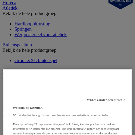
NOV 2025-NOV 2026
Horeca
NL
Atletiek
Bekijk de hele productgroep
Hardloopuitrusting
Springen
Werpmaterieel voor atletiek
Buitenspeeltuin
Bekijk de hele productgroep
Groot XXL buitenspel
Gymnastiek en artistieke sport
Bekijk de hele productgroep
Circuskunst
Gymuitrusting
Ritmisch gymtoestel
Verder zonder accepteren >
Turntoestel
Welkom bij Manutan!
Krachttraining en fitness
Wij vinden het belangrijk om u een bezoek aan onze website op maat te bieden!
Bekijk de hele productgroep
Door op de knop "Accepteren en doorgaan" te klikken, kan ons platform via cookies
Fitnessapparaat
informatie uitwisselen met uw browser. Met deze informatie kunnen ons marketingteam
Fitnessapparaat
en onze internetpartners de prestaties van onze website meten en uw winkelvoorkeuren