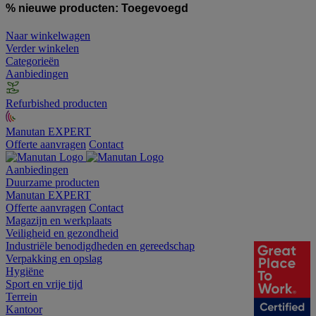
% nieuwe producten:
Toegevoegd
Naar winkelwagen
Verder winkelen
Categorieën
Aanbiedingen
Refurbished producten
Manutan EXPERT
Offerte aanvragen
Contact
Aanbiedingen
Duurzame producten
Manutan EXPERT
Offerte aanvragen
Contact
Magazijn en werkplaats
Veiligheid en gezondheid
Industriële benodigdheden en gereedschap
Verpakking en opslag
Hygiëne
Sport en vrije tijd
Terrein
Kantoor