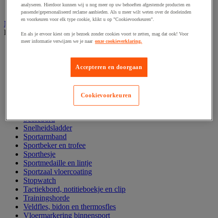
analyseren. Hierdoor kunnen wij u nog meer op uw behoeften afgestemde producten en
Yoga, pilates en gymnastiek
passende/gepersonaliseerd reclame aanbieden. Als u meer wilt weten over de doeleinden
en voorkeuren voor elk type cookie, klikt u op "Cookievoorkeuren".
Multi sportuitrusting en accessoires
Bekijk de hele productgroep
En als je ervoor kiest om je bezoek zonder cookies voort te zetten, mag dat ook! Voor
meer informatie verwijzen we je naar
onze cookieverklaring.
Balbomp en balcompressor
Fluitje
Grondmarkering voor sporttraining
Accepteren en doorgaan
Hoepel en slalomstok
Klimtouw en mat
Markeerkegel en pion
Cookievoorkeuren
Opberging voor sportuitrusting
Scoreblad, bord en kaart voor scheidsrechter
Scorebord
Snelheidsladder
Sportarmband
Sportbeker en trofee
Sporthesje
Sportmedaille en lintje
Sportzaal vloercoating
Stopwatch
Tactiekbord, notitieboekje en clip
Trainingshorde
Veldfles, bidon en thermosfles
Vloermarkering binnensport