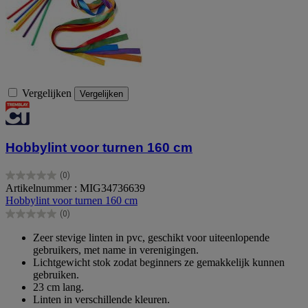
Vergelijken
Vergelijken
Hobbylint voor turnen 160 cm
(0)
0.0
Artikelnummer : MIG34736639
van
Hobbylint voor turnen 160 cm
de
(0)
5
0.0
sterren.
van
Zeer stevige linten in pvc, geschikt voor uiteenlopende
de
gebruikers, met name in verenigingen.
5
Lichtgewicht stok zodat beginners ze gemakkelijk kunnen
sterren.
gebruiken.
23 cm lang.
Linten in verschillende kleuren.