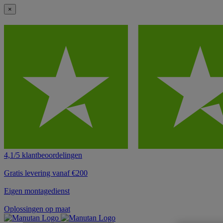
×
4,1/5 klantbeoordelingen
Gratis levering vanaf €200
Eigen montagedienst
Oplossingen op maat