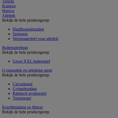
Terrein
Kantoor
Horeca
Atletiek
Bekijk de hele productgroep
Hardloopuitrusting
Springen
Werpmaterieel voor atletiek
Buitenspeeltuin
Bekijk de hele productgroep
Groot XXL buitenspel
Gymnastiek en artistieke sport
Bekijk de hele productgroep
Circuskunst
Gymuitrusting
Ritmisch gymtoestel
Turntoestel
Krachttraining en fitness
Bekijk de hele productgroep