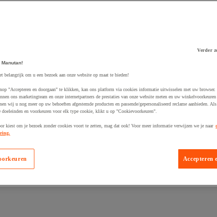
Verder z
 winkelwagen
 Manutan!
et belangrijk om u een bezoek aan onze website op maat te bieden!
nop "Accepteren en doorgaan" te klikken, kan ons platform via cookies informatie uitwisselen met uw browser.
nnen ons marketingteam en onze internetpartners de prestaties van onze website meten en uw winkelvoorkeuren 
nen wij u nog meer op uw behoeften afgestemde producten en passende/gepersonaliseerd reclame aanbieden. Als
 doeleinden en voorkeuren voor elk type cookie, klikt u op "Cookievoorkeuren".
oor kiest om je bezoek zonder cookies voort te zetten, mag dat ook! Voor meer informatie verwijzen we je naar
ring.
oorkeuren
Accepteren 