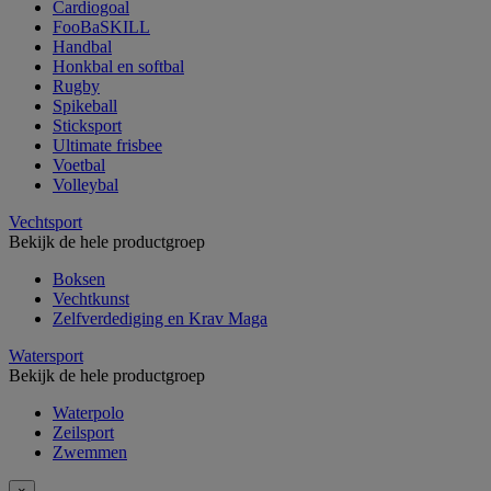
Cardiogoal
FooBaSKILL
Handbal
Honkbal en softbal
Rugby
Spikeball
Sticksport
Ultimate frisbee
Voetbal
Volleybal
Vechtsport
Bekijk de hele productgroep
Boksen
Vechtkunst
Zelfverdediging en Krav Maga
Watersport
Bekijk de hele productgroep
Waterpolo
Zeilsport
Zwemmen