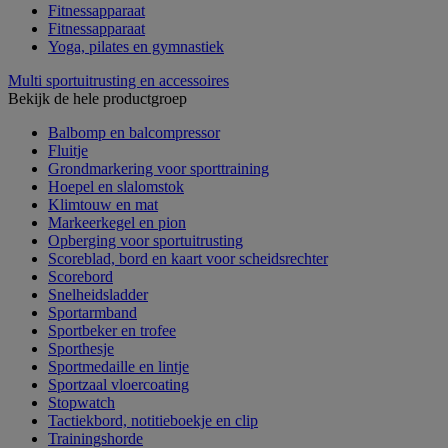
Fitnessapparaat
Fitnessapparaat
Yoga, pilates en gymnastiek
Multi sportuitrusting en accessoires
Bekijk de hele productgroep
Balbomp en balcompressor
Fluitje
Grondmarkering voor sporttraining
Hoepel en slalomstok
Klimtouw en mat
Markeerkegel en pion
Opberging voor sportuitrusting
Scoreblad, bord en kaart voor scheidsrechter
Scorebord
Snelheidsladder
Sportarmband
Sportbeker en trofee
Sporthesje
Sportmedaille en lintje
Sportzaal vloercoating
Stopwatch
Tactiekbord, notitieboekje en clip
Trainingshorde