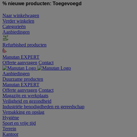
% nieuwe producten:
Toegevoegd
Naar winkelwagen
Verder winkelen
Categorieën
Aanbiedingen
Refurbished producten
Manutan EXPERT
Offerte aanvragen
Contact
Aanbiedingen
Duurzame producten
Manutan EXPERT
Offerte aanvragen
Contact
Magazijn en werkplaats
Veiligheid en gezondheid
Industriële benodigdheden en gereedschap
Verpakking en opslag
Hygiëne
Sport en vrije tijd
Terrein
Kantoor