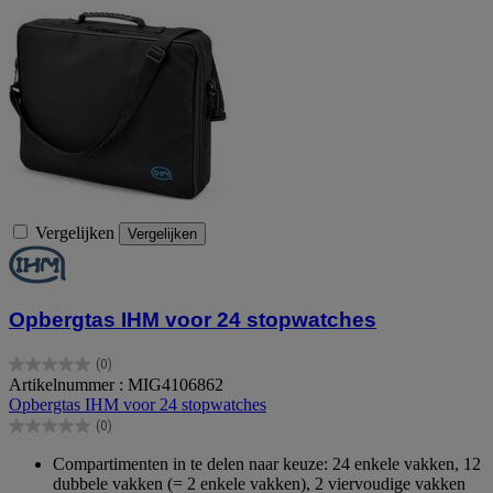
Vergelijken
Vergelijken
Opbergtas IHM voor 24 stopwatches
(0)
0.0
Artikelnummer : MIG4106862
van
Opbergtas IHM voor 24 stopwatches
de
(0)
5
0.0
sterren.
van
Compartimenten in te delen naar keuze: 24 enkele vakken, 12
de
dubbele vakken (= 2 enkele vakken), 2 viervoudige vakken