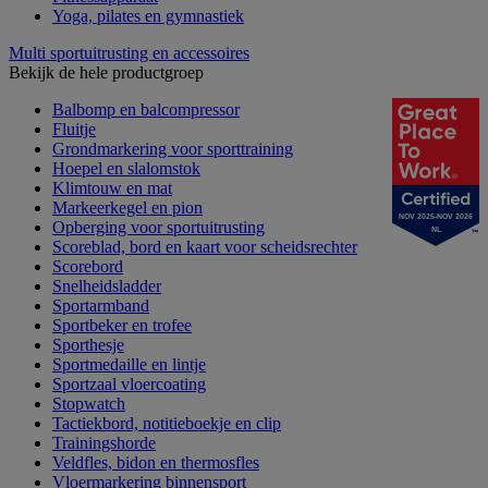
Yoga, pilates en gymnastiek
Multi sportuitrusting en accessoires
Bekijk de hele productgroep
Balbomp en balcompressor
Fluitje
Grondmarkering voor sporttraining
Hoepel en slalomstok
Klimtouw en mat
Markeerkegel en pion
NOV 2025-NOV 2026
Opberging voor sportuitrusting
NL
Scoreblad, bord en kaart voor scheidsrechter
Scorebord
Snelheidsladder
Sportarmband
Sportbeker en trofee
Sporthesje
Sportmedaille en lintje
Sportzaal vloercoating
Stopwatch
Tactiekbord, notitieboekje en clip
Trainingshorde
Veldfles, bidon en thermosfles
Vloermarkering binnensport