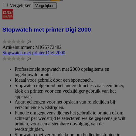
Vergelijken
Vergelijken
Stopwatch met printer Digi 2000
(0)
0.0
Artikelnummer : MIG5772482
van
Stopwatch met printer Digi 2000
de
(0)
5
0.0
sterren.
van
Professionele stopwatch met 2000 opslagitems en
de
ingebouwde printer.
5
Ideaal voor gebruik door een sportcoach.
sterren.
Stopwatch uitgebreid met andere functies zoals een timer,
klok en printer, voor een veelzijdiger gebruik van het
apparaat.
Apart geheugen voor het opslaan van rondetijden bij
verschillende wedstrijden.
Functie om gegevens tijdens het gebruik te printen of om
achteraf per wedstrijd te selecteren welke gegevens je wilt
printen, voor een afstembare opvolging van de
wedstrijdtijden.
Stopwatch met vergrendelknop om bedieningsfouten te