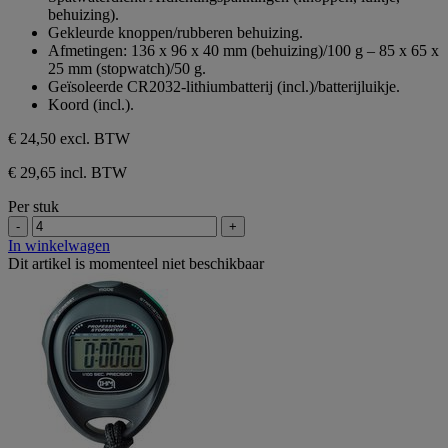
behuizing).
Gekleurde knoppen/rubberen behuizing.
Afmetingen: 136 x 96 x 40 mm (behuizing)/100 g – 85 x 65 x
25 mm (stopwatch)/50 g.
Geïsoleerde CR2032-lithiumbatterij (incl.)/batterijluikje.
Koord (incl.).
€ 24,50
excl. BTW
€ 29,65 incl. BTW
Per stuk
-
+
In winkelwagen
Dit artikel is momenteel niet beschikbaar