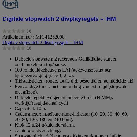
Digitale stopwatch 2 displayregels – IHM
(0)
0.0
Artikelnummer : MIG41252098
van
Digitale stopwatch 2 displayregels – IHM
de
(0)
5
0.0
sterren.
van
Dubbele stopwatch: 2 raceregels Gelijktijdige start en
de
onafhankelijke stop/pauze.
5
100 rondetijdgeheugens LAP/gegevensopslag per
sterren.
tijdopeenvolging (race 1, 2 ...).
Tijdstatistieken: ronde, totale tijd, beste tijd en gemiddelde tijd.
Eenvoudige timer: met aanduiding van extra tijd (stopwatch
met afloop).
Dubbele repetitieve gecombineerde timer (H:MM):
werktijd/rusttijd/aantal cycli
Capaciteit: 10 u.
Cadansmeter: instelbare ritme-indicator (10, 20, 30, 40, 60,
70, 80, 120, 180 en 240 bpm).
Klok 12 u/24 u/kalender/alarm.
Achtergrondverlichting.
Spatwaterdicht: Afdichtingspakkingen (knoppen, luikje,