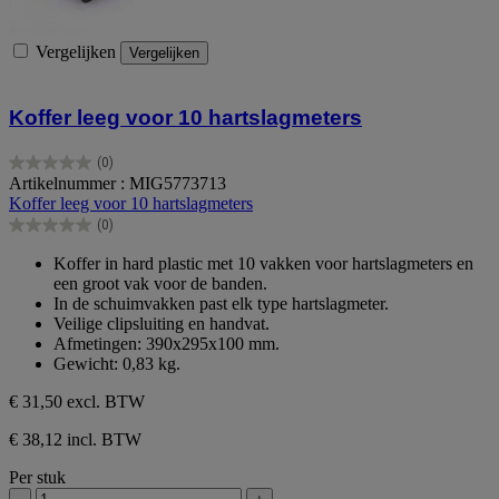
Vergelijken
Vergelijken
Koffer leeg voor 10 hartslagmeters
(0)
0.0
Artikelnummer : MIG5773713
van
Koffer leeg voor 10 hartslagmeters
de
(0)
5
0.0
sterren.
van
Koffer in hard plastic met 10 vakken voor hartslagmeters en
de
een groot vak voor de banden.
5
In de schuimvakken past elk type hartslagmeter.
sterren.
Veilige clipsluiting en handvat.
Afmetingen: 390x295x100 mm.
Gewicht: 0,83 kg.
€ 31,50
excl. BTW
€ 38,12 incl. BTW
Per stuk