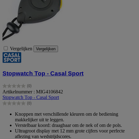
Vergelijken
Vergelijken
Stopwatch Top - Casal Sport
(0)
0.0
Artikelnummer : MIG4106842
van
Stopwatch Top - Casal Sport
de
(0)
5
0.0
sterren.
van
Knoppen met verschillende kleuren om de bediening
de
makkelijker uit te leggen.
5
Verstelbaar koord: draagbaar om de nek of om de pols.
sterren.
Ultragroot display met 12 mm grote cijfers voor perfecte
aflezing van wedstrijdscores.