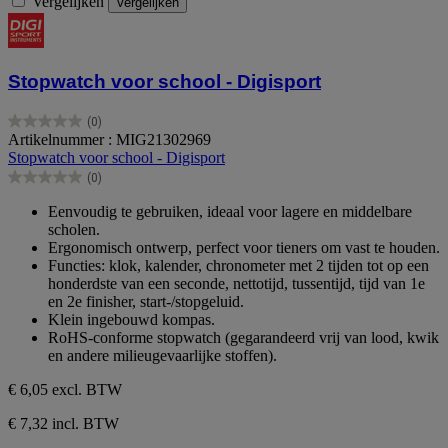
Vergelijken
Vergelijken
Stopwatch voor school - Digisport
(0)
0.0
Artikelnummer : MIG21302969
van
Stopwatch voor school - Digisport
de
(0)
5
0.0
sterren.
van
Eenvoudig te gebruiken, ideaal voor lagere en middelbare
de
scholen.
5
Ergonomisch ontwerp, perfect voor tieners om vast te houden.
sterren.
Functies: klok, kalender, chronometer met 2 tijden tot op een
honderdste van een seconde, nettotijd, tussentijd, tijd van 1e
en 2e finisher, start-/stopgeluid.
Klein ingebouwd kompas.
RoHS-conforme stopwatch (gegarandeerd vrij van lood, kwik
en andere milieugevaarlijke stoffen).
€ 6,05
excl. BTW
€ 7,32 incl. BTW