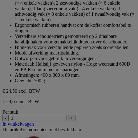
5
(= 4 enkele vakken), 2 zesvoudige vakken (= 6 enkele
sterren.
vakken), 1 lang viervoudig vak (= 4 enkele vakken), 1
achtvoudig vak (= 8 enkele vakken) of 1 twaalfvoudig vak (=
12 enkele vakken).
Ergonomisch rubberen handvat om de koffer comfortabel te
dragen.
Verstelbare schouderriem gemonteerd op 2 draaibare
karabijnhaken voor gemakkelijk dragen over de schouder.
Binnenvak voor verschillende papieren zoals scoretabellen.
Mooie afwerking met ritssluiting.
Ontworpen voor gebruik in verenigingen.
Materiaal: Halfstijf geweven nylon - Hoge weerstand 600D
en PP-R schuim met uitsparingen.
Afmetingen: 400 x 300 x 80 mm.
Gewicht: 500 g.
€ 24,50
excl. BTW
€ 29,65 incl. BTW
Per stuk
-
+
In winkelwagen
Dit artikel is momenteel niet beschikbaar