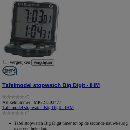
Vergelijken
Vergelijken
Tafelmodel stopwatch Big Digit - IHM
(0)
0.0
Artikelnummer : MIG21303477
van
Tafelmodel stopwatch Big Digit - IHM
de
(0)
5
0.0
sterren.
van
Tafel stopwatch Big Digit timer tot op de seconde nauwkeurig
de
over een hele dag.