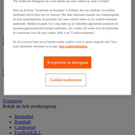
Fietsen
Wij vinden het belangrijk om u een bezoek aan onze website op maat te bieden!
Hiken en kamperen
Door op de knop "Accepteren en doorgaan" te klikken, kan ons platform via cookies
Klimsport
informatie uitwisselen met uw browser. Met deze informatie kunnen ons marketingteam
Ochtendgymnastiek
en onze internetpartners de prestaties van onze website meten en uw winkelvoorkeuren
Oriëntering
analyseren. Hierdoor kunnen wij u nog meer op uw behoeften afgestemde producten en
Precisiesport
passende/gepersonaliseerd reclame aanbieden. Als u meer wilt weten over de doeleinden
en voorkeuren voor elk type cookie, klikt u op "Cookievoorkeuren".
Sportbenodigdheden voor buiten
En als je ervoor kiest om je bezoek zonder cookies voort te zetten, mag dat ook! Voor
Bekijk de hele productgroep
meer informatie verwijzen we je naar
onze cookieverklaring.
Balstopnet en accessoires
Markering van grasoppervlakken
Accepteren en doorgaan
Sportkleding en accessoires
Bekijk de hele productgroep
Cookievoorkeuren
Multi sportuitrusting en accessoires
Sportkleding
Teamsport
Bekijk de hele productgroep
Basketbal
Bumball
Cardiogoal
FooBaSKILL