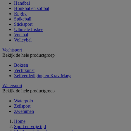
Handbal
Honkbal en softbal
Rugby
Spikeball
Sticksport
Ultimate frisbee
Voetbal
Volleybal
Vechtsport
Bekijk de hele productgroep
Boksen
Vechtkunst
Zelfverdediging en Krav Maga
Watersport
Bekijk de hele productgroep
Waterpolo
Zeilsport
Zwemmen
Home
Sport en vrije tijd