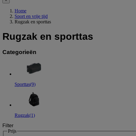
×
Home
Sport en vrije tijd
Rugzak en sporttas
Rugzak en sporttas
Categorieën
Sporttas
(9)
Rugzak
(1)
Filter
Prijs