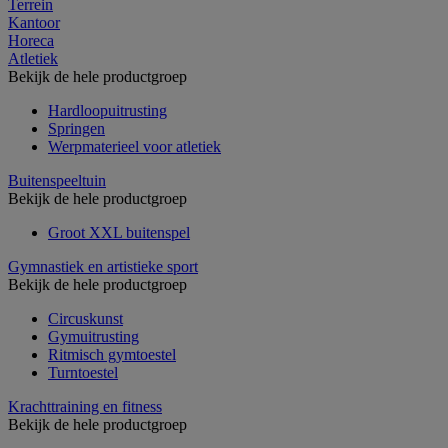
Terrein
Kantoor
Horeca
Atletiek
Bekijk de hele productgroep
Hardloopuitrusting
Springen
Werpmaterieel voor atletiek
Buitenspeeltuin
Bekijk de hele productgroep
Groot XXL buitenspel
Gymnastiek en artistieke sport
Bekijk de hele productgroep
Circuskunst
Gymuitrusting
Ritmisch gymtoestel
Turntoestel
Krachttraining en fitness
Bekijk de hele productgroep