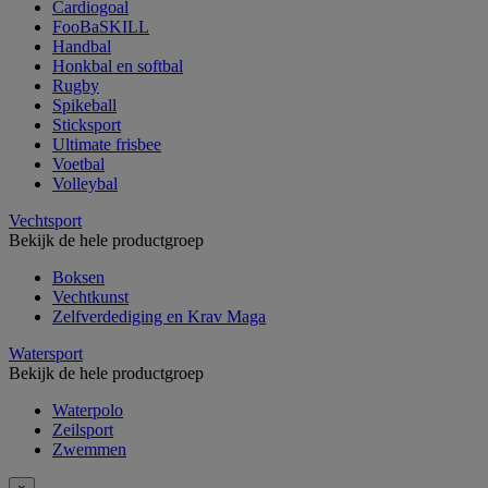
Cardiogoal
FooBaSKILL
Handbal
Honkbal en softbal
Rugby
Spikeball
Sticksport
Ultimate frisbee
Voetbal
Volleybal
Vechtsport
Bekijk de hele productgroep
Boksen
Vechtkunst
Zelfverdediging en Krav Maga
Watersport
Bekijk de hele productgroep
Waterpolo
Zeilsport
Zwemmen