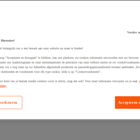
Verder z
 winkelwagen
 Manutan!
et belangrijk om u een bezoek aan onze website op maat te bieden!
nop "Accepteren en doorgaan" te klikken, kan ons platform via cookies informatie uitwisselen met uw browser.
nnen ons marketingteam en onze internetpartners de prestaties van onze website meten en uw winkelvoorkeuren 
nen wij u nog meer op uw behoeften afgestemde producten en passende/gepersonaliseerd reclame aanbieden. Als
 doeleinden en voorkeuren voor elk type cookie, klikt u op "Cookievoorkeuren".
oor kiest om je bezoek zonder cookies voort te zetten, mag dat ook! Voor meer informatie verwijzen we je naar
ring.
oorkeuren
Accepteren 