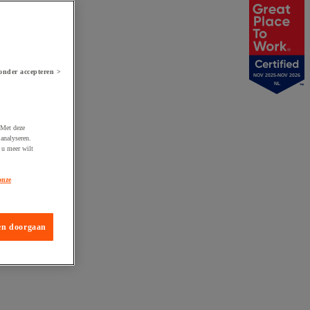
onder accepteren >
NOV 2025-NOV 2026
NL
 Met deze
analyseren.
 u meer wilt
onze
en doorgaan