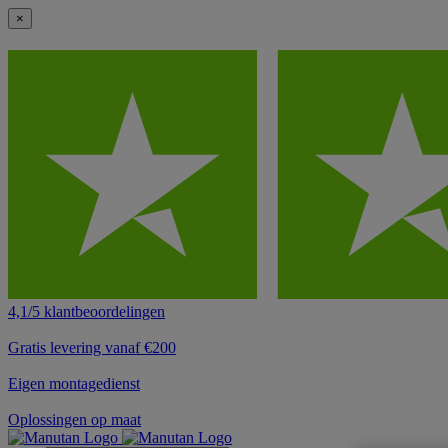
×
4,1/5 klantbeoordelingen
Gratis levering vanaf €200
Eigen montagedienst
Oplossingen op maat