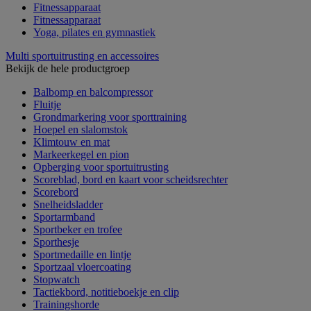
Fitnessapparaat
Fitnessapparaat
Yoga, pilates en gymnastiek
Multi sportuitrusting en accessoires
Bekijk de hele productgroep
Balbomp en balcompressor
Fluitje
Grondmarkering voor sporttraining
Hoepel en slalomstok
Klimtouw en mat
Markeerkegel en pion
Opberging voor sportuitrusting
Scoreblad, bord en kaart voor scheidsrechter
Scorebord
Snelheidsladder
Sportarmband
Sportbeker en trofee
Sporthesje
Sportmedaille en lintje
Sportzaal vloercoating
Stopwatch
Tactiekbord, notitieboekje en clip
Trainingshorde