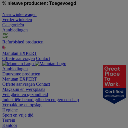
% nieuwe producten:
Toegevoegd
Naar winkelwagen
Verder winkelen
Categorieën
Aanbiedingen
Refurbished producten
Manutan EXPERT
Offerte aanvragen
Contact
Aanbiedingen
Duurzame producten
Manutan EXPERT
Offerte aanvragen
Contact
Magazijn en werkplaats
Veiligheid en gezondheid
NOV 2025-NOV 2026
Industriële benodigdheden en gereedschap
NL
Verpakking en opslag
Hygiëne
Sport en vrije tijd
Terrein
Kantoor