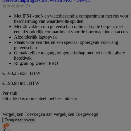
Gereedschapsrugzak met wielen PRO - Dewalt
de
(0)
5
0.0
sterren.
van
Met IP54 - stof- en waterbestendig compartiment met rits voor
de
bescherming van waardevolle spullen
5
Met 46 vakken om gereedschap optimaal op te bergen, met
sterren.
een afzonderlijk compartiment voor de boormachine en accu's
Afzonderlijk laptopvak
Plaats voor een fles en een speciaal opbergvak voor lang
gereedschap
Gemakkelijke toegang tot gereedschap met het neerklapbare
hoofdvak
Rugzak op wielen PRO
€ 160,25
excl. BTW
€ 193,90 incl. BTW
Per stuk
Dit artikel is momenteel niet beschikbaar
Vergelijken
Toevoegen aan vergelijken
Toegevoegd
Terug naar boven