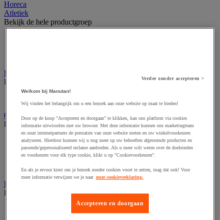
Horeca
Atletiek
Bekijk de hele productgroep
Hardloopuitrusting
Springen
Werpmaterieel voor atletiek
Buitenspeeltuin
Verder zonder accepteren >
Bekijk de hele productgroep
Welkom bij Manutan!
Groot XXL buitenspel
Wij vinden het belangrijk om u een bezoek aan onze website op maat te bieden!
Gymnastiek en artistieke sport
Door op de knop "Accepteren en doorgaan" te klikken, kan ons platform via cookies
Bekijk de hele productgroep
informatie uitwisselen met uw browser. Met deze informatie kunnen ons marketingteam
en onze internetpartners de prestaties van onze website meten en uw winkelvoorkeuren
Circuskunst
analyseren. Hierdoor kunnen wij u nog meer op uw behoeften afgestemde producten en
passende/gepersonaliseerd reclame aanbieden. Als u meer wilt weten over de doeleinden
Gymuitrusting
en voorkeuren voor elk type cookie, klikt u op "Cookievoorkeuren".
Ritmisch gymtoestel
Turntoestel
En als je ervoor kiest om je bezoek zonder cookies voort te zetten, mag dat ook! Voor
meer informatie verwijzen we je naar
onze cookieverklaring.
Krachttraining en fitness
Bekijk de hele productgroep
Accepteren en doorgaan
Fitnessapparaat
Fitnessapparaat