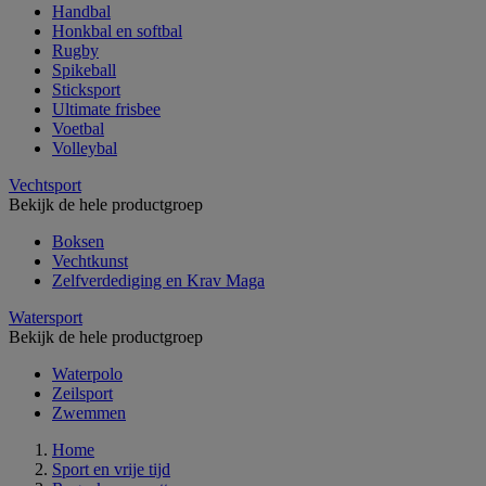
Handbal
Honkbal en softbal
Rugby
Spikeball
Sticksport
Ultimate frisbee
Voetbal
Volleybal
Vechtsport
Bekijk de hele productgroep
Boksen
Vechtkunst
Zelfverdediging en Krav Maga
Watersport
Bekijk de hele productgroep
Waterpolo
Zeilsport
Zwemmen
Home
Sport en vrije tijd