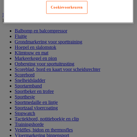
Yoga, pilates en gymnastiek
Cookievoorkeuren
Multi sportuitrusting en accessoires
Bekijk de hele productgroep
Balbomp en balcompressor
Fluitje
Grondmarkering voor sporttraining
Hoepel en slalomstok
Klimtouw en mat
Markeerkegel en pion
Opberging voor sportuitrusting
Scoreblad, bord en kaart voor scheidsrechter
Scorebord
Snelheidsladder
Sportarmband
Sportbeker en trofee
Sporthesje
Sportmedaille en lintje
Sportzaal vloercoating
Stopwatch
Tactiekbord, notitieboekje en clip
Trainingshorde
Veldfles, bidon en thermosfles
Vloermarkering binnensport