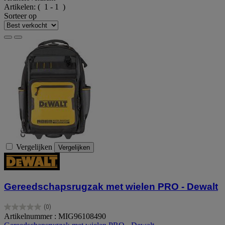
Artikelen:
( 1 - 1 )
Sorteer op
Vergelijken
Vergelijken
Gereedschapsrugzak met wielen PRO - Dewalt
(0)
0.0
Artikelnummer : MIG96108490
van