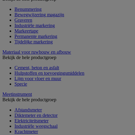
Benummering
Bewegwijzering magazijn
Graveren
Industriële markering
Markeertape
Permanente markering
Tijdelijke markering
Materiaal voor ruwbouw en afbouw
Bekijk de hele productgroep
Cement, beton en asfalt
Hulpstoffen en toevoegingsmiddelen
Lijm voor vloer en muur
Specie
Meetinstrument
Bekijk de hele productgroep
Afstandsmeter
Diktemeter en detector
Elektriciteitsmeter
Industriële weegschaal
Krachtmeter