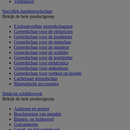
Verfpistool
Specifiek handgereedschap
Bekijk de hele productgroep
Explosieveilige gereedschappen
Gereedschap voor de elektricien
Gereedschap voor de loodgieter
Gereedschap voor de metselaar
Gereedschap voor de monteur
Gereedschap voor de schilder
Gereedschap voor de tegelzetter
Gereedschap voor elektronica
Gereedschap voor stukadoors
Gereedschap voor werken op hoogte
Luchtvaart gereedschap
Magnetische accessoires
Spuit-en schilderwerk
Bekijk de hele productgroep
Antiroest en primer
Bescherming van metalen
Binnen- en buitenverf
Galvaniseren
Gevel- en dakonderhoud