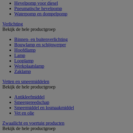
Hevelpomp voor diesel
Pneumatische hevelpomp
Waterpomp en dompelpomp
Verlichting
Bekijk de hele productgroep
Binnen- en buitenverlichting
Bouwlamp en schijnwerper
Hoofdlamp
Lamp
Looplamp
Werkplaatslamp
Zaklamp
Vetten en smeermiddelen
Bekijk de hele productgroep
Antikleefmiddel
Smeergereedschap
Smeermiddel en losmaakmiddel
Vet en olie
Zwaailicht en voertuig producten
Bekijk de hele productgroep