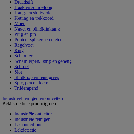
Draadstift
Haak en schroefoog
Hang- en sluitwerk
Ketting en trekkoord
Moer
Nagel en blindklinktang
Plug en pin
Punten, spijkers en nieten
Regelvoet
Ring
Scharnier
Scharnierpen, -strip en geheng
Schroef
Slot
Sluitknop en handgreep
Spie, pen en klem
Trildempend
Industrieel reinigen en ontvetten
Bekijk de hele productgroep
Industriële ontvetter
Industriële reiniger
Las onderhoud
Lekdetectie