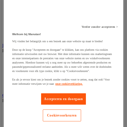
Accessoires voor schaafmachine
Accessoires voor schroevendraaier
Accessoires voor schuurmachine
Accessoires voor slijpmachine
Accessoires voor snij- en snoeigereedschap
Accessoires voor snij-schuurmachine
Verder zonder accepteren >
Accessoires voor spijkermachine
Welkom bij Manutan!
Accessoires voor zaag
Wij vinden het belangrijk om u een bezoek aan onze website op maat te bieden!
Elektrische toebehoren en verlichting
Bekijk de hele productgroep
Door op de knop "Accepteren en doorgaan" te klikken, kan ons platform via cookies
informatie uitwisselen met uw browser. Met deze informatie kunnen ons marketingteam
en onze internetpartners de prestaties van onze website meten en uw winkelvoorkeuren
Accessoires voor elektrisch schakelpaneel
analyseren. Hierdoor kunnen wij u nog meer op uw behoeften afgestemde producten en
Batterij, oplader en kabel
passende/gepersonaliseerd reclame aanbieden. Als u meer wilt weten over de doeleinden
Elektrische kabel
en voorkeuren voor elk type cookie, klikt u op "Cookievoorkeuren".
Elektrische uitrusting
En als je ervoor kiest om je bezoek zonder cookies voort te zetten, mag dat ook! Voor
Verlengsnoer, stekkerdoos en kapelhaspel
meer informatie verwijzen we je naar
onze cookieverklaring.
Wandcontactdoos en schakelaar
Gereedschap opbergen
Accepteren en doorgaan
Bekijk de hele productgroep
Assortimentsdoos en gereedschapkoffer
Gereedschapskist en opbergtas
Cookievoorkeuren
Gereedschapskoffer en versterkte kist
Verrijdbare werktafel