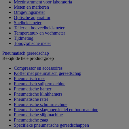
Meetinstrument voor laboratoria
Meten en markeren
Omgevingsmeter
Optische apparatuur
Snelheidsmeter
Teller en hoeveelheidsmeter
Temperatuur- en vochtmeter
Tijdmeting
Topografische meter
Pneumatisch gereedschap
Bekijk de hele productgroep
Compressor en accessoires
Koffer met pneumatisch gereedschap
Pneumatisch mes
Pneumatisch spijkermachine
Pneumatische hamer
Pneumatische klinkhamers
Pneumatische ratel
Pneumatische schuurmachine
Pneumatische slagmoersleutel en boormachine
Pneumatische slijpmachine
Pneumatische zaag
Specifieke pneumatische gereedschappen