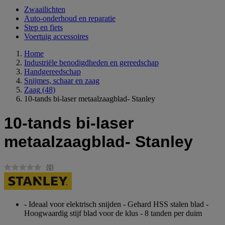
Zwaailichten
Auto-onderhoud en reparatie
Step en fiets
Voertuig accessoires
Home
Industriële benodigdheden en gereedschap
Handgereedschap
Snijmes, schaar en zaag
Zaag
(48)
10-tands bi-laser metaalzaagblad- Stanley
10-tands bi-laser
metaalzaagblad- Stanley
(0)
Geen
scorewaarde.
Dezelfde
paginalink.
- Ideaal voor elektrisch snijden - Gehard HSS stalen blad -
Hoogwaardig stijf blad voor de klus - 8 tanden per duim