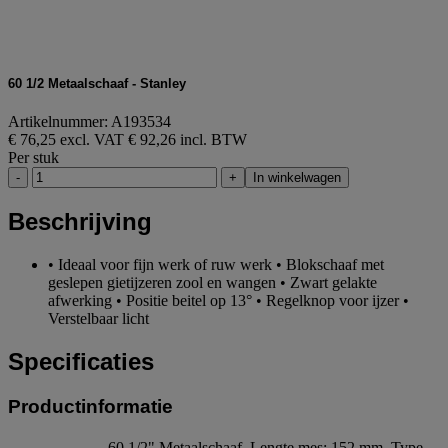
60 1/2 Metaalschaaf - Stanley
Artikelnummer: A193534
€ 76,25 excl. VAT
€ 92,26 incl. BTW
Per stuk
-
+
In winkelwagen
Beschrijving
• Ideaal voor fijn werk of ruw werk • Blokschaaf met
geslepen gietijzeren zool en wangen • Zwart gelakte
afwerking • Positie beitel op 13° • Regelknop voor ijzer •
Verstelbaar licht
Specificaties
Productinformatie
60 1/2" Metaalschaaf, Lengte mes: 152 mm, Type