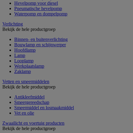
Hevelpomp voor diesel
Pneumatische hevelpomp
Waterpomp en dompelpomp
Verlichting
Bekijk de hele productgroep
Binnen- en buitenverlichting
Bouwlamp en schijnwerper
Hoofdlamp
Lamp
Looplamp
Werkplaatslamp
Zaklamp
Vetten en smeermiddelen
Bekijk de hele productgroep
Antikleefmiddel
Smeergereedschap
Smeermiddel en losmaakmiddel
Vet en olie
Zwaailicht en voertuig producten
Bekijk de hele productgroep