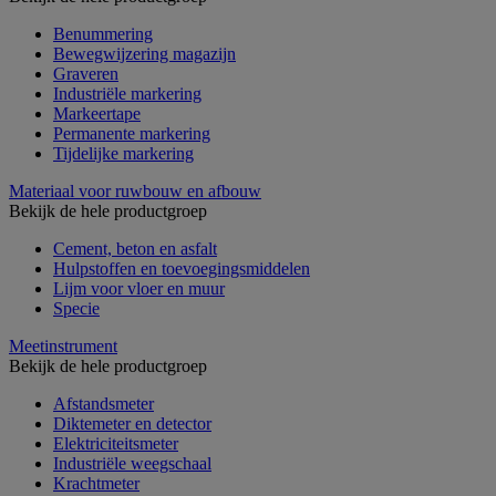
Benummering
Bewegwijzering magazijn
Graveren
Industriële markering
Markeertape
Permanente markering
Tijdelijke markering
Materiaal voor ruwbouw en afbouw
Bekijk de hele productgroep
Cement, beton en asfalt
Hulpstoffen en toevoegingsmiddelen
Lijm voor vloer en muur
Specie
Meetinstrument
Bekijk de hele productgroep
Afstandsmeter
Diktemeter en detector
Elektriciteitsmeter
Industriële weegschaal
Krachtmeter