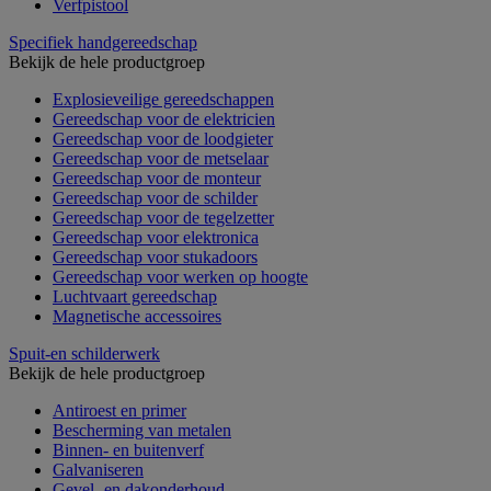
Verfpistool
Specifiek handgereedschap
Bekijk de hele productgroep
Explosieveilige gereedschappen
Gereedschap voor de elektricien
Gereedschap voor de loodgieter
Gereedschap voor de metselaar
Gereedschap voor de monteur
Gereedschap voor de schilder
Gereedschap voor de tegelzetter
Gereedschap voor elektronica
Gereedschap voor stukadoors
Gereedschap voor werken op hoogte
Luchtvaart gereedschap
Magnetische accessoires
Spuit-en schilderwerk
Bekijk de hele productgroep
Antiroest en primer
Bescherming van metalen
Binnen- en buitenverf
Galvaniseren
Gevel- en dakonderhoud