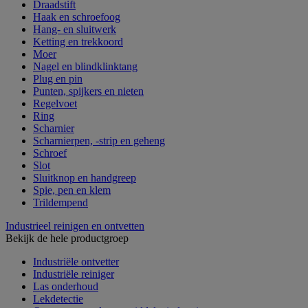
Draadstift
Haak en schroefoog
Hang- en sluitwerk
Ketting en trekkoord
Moer
Nagel en blindklinktang
Plug en pin
Punten, spijkers en nieten
Regelvoet
Ring
Scharnier
Scharnierpen, -strip en geheng
Schroef
Slot
Sluitknop en handgreep
Spie, pen en klem
Trildempend
Industrieel reinigen en ontvetten
Bekijk de hele productgroep
Industriële ontvetter
Industriële reiniger
Las onderhoud
Lekdetectie