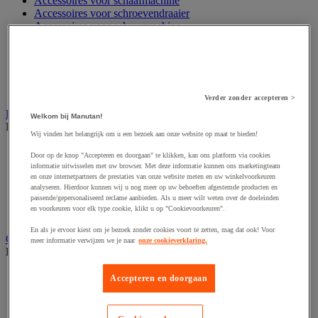
Accessoires voor schaafmachine
Accessoires voor schroevendraaier
Accessoires voor schuurmachine
Accessoires voor slijpmachine
Accessoires voor snij- en snoeigereedschap
Accessoires voor snij-schuurmachine
Accessoires voor spijkermachine
Accessoires voor zaag
Verder zonder accepteren >
Elektrische toebehoren en verlichting
Welkom bij Manutan!
Bekijk de hele productgroep
Wij vinden het belangrijk om u een bezoek aan onze website op maat te bieden!
Accessoires voor elektrisch schakelpaneel
Door op de knop "Accepteren en doorgaan" te klikken, kan ons platform via cookies
Batterij, oplader en kabel
informatie uitwisselen met uw browser. Met deze informatie kunnen ons marketingteam
Elektrische kabel
en onze internetpartners de prestaties van onze website meten en uw winkelvoorkeuren
Elektrische uitrusting
analyseren. Hierdoor kunnen wij u nog meer op uw behoeften afgestemde producten en
passende/gepersonaliseerd reclame aanbieden. Als u meer wilt weten over de doeleinden
Verlengsnoer, stekkerdoos en kapelhaspel
en voorkeuren voor elk type cookie, klikt u op "Cookievoorkeuren".
Wandcontactdoos en schakelaar
En als je ervoor kiest om je bezoek zonder cookies voort te zetten, mag dat ook! Voor
Gereedschap opbergen
meer informatie verwijzen we je naar
onze cookieverklaring.
Bekijk de hele productgroep
Assortimentsdoos en gereedschapkoffer
Accepteren en doorgaan
Gereedschapskist en opbergtas
Gereedschapskoffer en versterkte kist
Verrijdbare werktafel