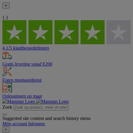
×
{ }
4,1/5 klantbeoordelingen
Gratis levering vanaf €200
Eigen montagedienst
Oplossingen op maat
Zoek
Suggested site content and search history menu
Mijn account
Inloggen
×