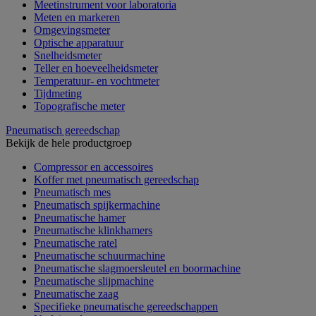
Meetinstrument voor laboratoria
Meten en markeren
Omgevingsmeter
Optische apparatuur
Snelheidsmeter
Teller en hoeveelheidsmeter
Temperatuur- en vochtmeter
Tijdmeting
Topografische meter
Pneumatisch gereedschap
Bekijk de hele productgroep
Compressor en accessoires
Koffer met pneumatisch gereedschap
Pneumatisch mes
Pneumatisch spijkermachine
Pneumatische hamer
Pneumatische klinkhamers
Pneumatische ratel
Pneumatische schuurmachine
Pneumatische slagmoersleutel en boormachine
Pneumatische slijpmachine
Pneumatische zaag
Specifieke pneumatische gereedschappen