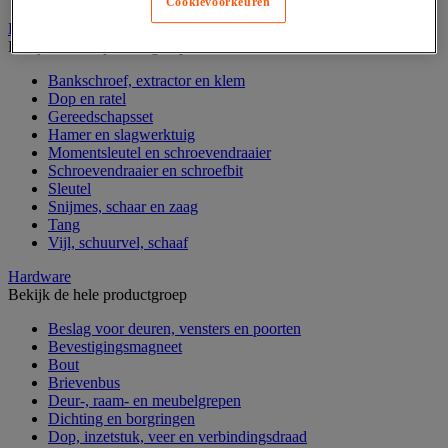
Cookievoorkeuren
Handgereedschap
Bekijk de hele productgroep
Bankschroef, extractor en klem
Dop en ratel
Gereedschapsset
Hamer en slagwerktuig
Momentsleutel en schroevendraaier
Schroevendraaier en schroefbit
Sleutel
Snijmes, schaar en zaag
Tang
Vijl, schuurvel, schaaf
Hardware
Bekijk de hele productgroep
Beslag voor deuren, vensters en poorten
Bevestigingsmagneet
Bout
Brievenbus
Deur-, raam- en meubelgrepen
Dichting en borgringen
Dop, inzetstuk, veer en verbindingsdraad