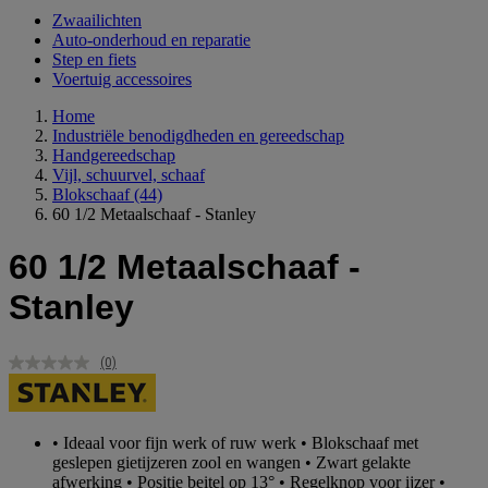
Zwaailichten
Auto-onderhoud en reparatie
Step en fiets
Voertuig accessoires
Home
Industriële benodigdheden en gereedschap
Handgereedschap
Vijl, schuurvel, schaaf
Blokschaaf
(44)
60 1/2 Metaalschaaf - Stanley
60 1/2 Metaalschaaf -
Stanley
(0)
Geen
scorewaarde.
Dezelfde
paginalink.
• Ideaal voor fijn werk of ruw werk • Blokschaaf met
geslepen gietijzeren zool en wangen • Zwart gelakte
afwerking • Positie beitel op 13° • Regelknop voor ijzer •