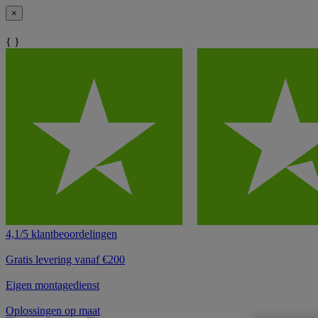
×
{ }
4,1/5 klantbeoordelingen
Gratis levering vanaf €200
Eigen montagedienst
Oplossingen op maat