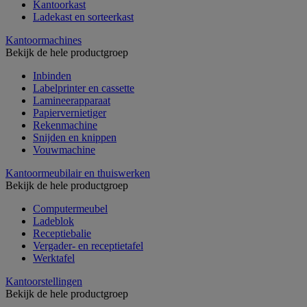
Kantoorkast
Ladekast en sorteerkast
Kantoormachines
Bekijk de hele productgroep
Inbinden
Labelprinter en cassette
Lamineerapparaat
Papiervernietiger
Rekenmachine
Snijden en knippen
Vouwmachine
Kantoormeubilair en thuiswerken
Bekijk de hele productgroep
Computermeubel
Ladeblok
Receptiebalie
Vergader- en receptietafel
Werktafel
Kantoorstellingen
Bekijk de hele productgroep