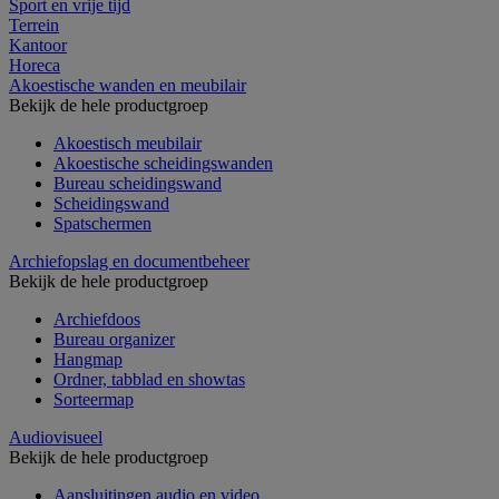
Sport en vrije tijd
Terrein
Kantoor
Horeca
Akoestische wanden en meubilair
Bekijk de hele productgroep
Akoestisch meubilair
Akoestische scheidingswanden
Bureau scheidingswand
Scheidingswand
Spatschermen
Archiefopslag en documentbeheer
Bekijk de hele productgroep
Archiefdoos
Bureau organizer
Hangmap
Ordner, tabblad en showtas
Sorteermap
Audiovisueel
Bekijk de hele productgroep
Aansluitingen audio en video