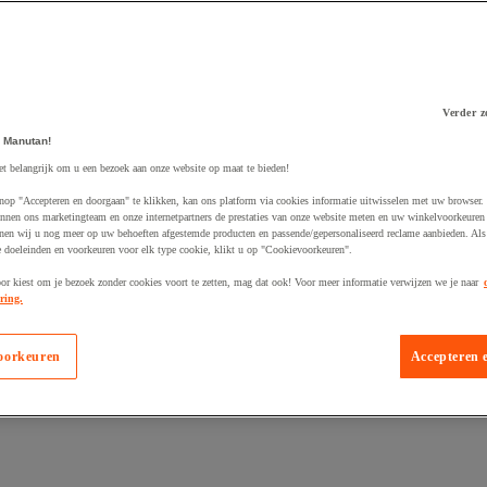
Verder z
 Manutan!
 winkelwagen
et belangrijk om u een bezoek aan onze website op maat te bieden!
nop "Accepteren en doorgaan" te klikken, kan ons platform via cookies informatie uitwisselen met uw browser.
nnen ons marketingteam en onze internetpartners de prestaties van onze website meten en uw winkelvoorkeuren 
nen wij u nog meer op uw behoeften afgestemde producten en passende/gepersonaliseerd reclame aanbieden. Als
 doeleinden en voorkeuren voor elk type cookie, klikt u op "Cookievoorkeuren".
oor kiest om je bezoek zonder cookies voort te zetten, mag dat ook! Voor meer informatie verwijzen we je naar
ring.
oorkeuren
Accepteren 