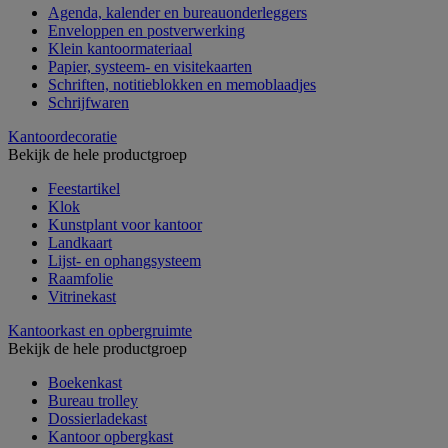
Agenda, kalender en bureauonderleggers
Enveloppen en postverwerking
Klein kantoormateriaal
Papier, systeem- en visitekaarten
Schriften, notitieblokken en memoblaadjes
Schrijfwaren
Kantoordecoratie
Bekijk de hele productgroep
Feestartikel
Klok
Kunstplant voor kantoor
Landkaart
Lijst- en ophangsysteem
Raamfolie
Vitrinekast
Kantoorkast en opbergruimte
Bekijk de hele productgroep
Boekenkast
Bureau trolley
Dossierladekast
Kantoor opbergkast