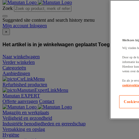
Zoek
Suggested site content and search history menu
Mijn account
Inloggen
×
Welkom bij
Het artikel is in je winkelwagen geplaatst
Toegevoegd aan
Wij vinden h
Naar winkelwagen
Door op de k
Verder winkelen
informatie ku
Hierdoor kun
Categorieën
weten over de
Aanbiedingen
En als je erv
Refurbished producten
cookieverkla
Manutan EXPERT
Offerte aanvragen
Contact
Cookiev
Magazijn en werkplaats
Veiligheid en gezondheid
Industriële benodigdheden en gereedschap
Verpakking en opslag
Hygiëne