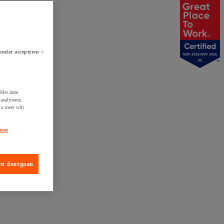
onder accepteren >
NOV 2025-NOV 2026
NL
 Met deze
analyseren.
 u meer wilt
onze
en doorgaan