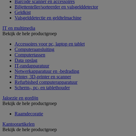
Barcode scanner en accessoires
Biljettenteller/sorteerder en valsgelddetector
Geldkist
Valsgelddetectie en geldtelmachine
IT en multimedia
Bekijk de hele productgroep
Accessoires voor pc, laptop en tablet
Computeraansluiting
Computertassen
Data opslag
IT-randapparatuur
Netwerkapparatuur en -bedrading
Printer, 3D-printer en scanner
Refurbished computerapparatuur
Scherm-, pc- en tablethouder
Jaloezie en gordijn
Bekijk de hele productgroep
Raamdecoratie
Kantoorartikelen
Bekijk de hele productgroep