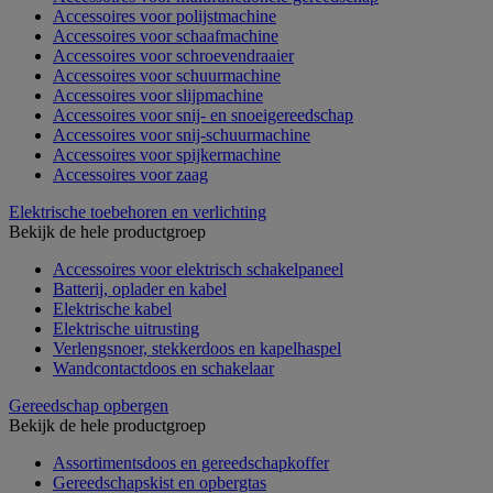
Accessoires voor polijstmachine
Accessoires voor schaafmachine
Accessoires voor schroevendraaier
Accessoires voor schuurmachine
Accessoires voor slijpmachine
Accessoires voor snij- en snoeigereedschap
Accessoires voor snij-schuurmachine
Accessoires voor spijkermachine
Accessoires voor zaag
Elektrische toebehoren en verlichting
Bekijk de hele productgroep
Accessoires voor elektrisch schakelpaneel
Batterij, oplader en kabel
Elektrische kabel
Elektrische uitrusting
Verlengsnoer, stekkerdoos en kapelhaspel
Wandcontactdoos en schakelaar
Gereedschap opbergen
Bekijk de hele productgroep
Assortimentsdoos en gereedschapkoffer
Gereedschapskist en opbergtas