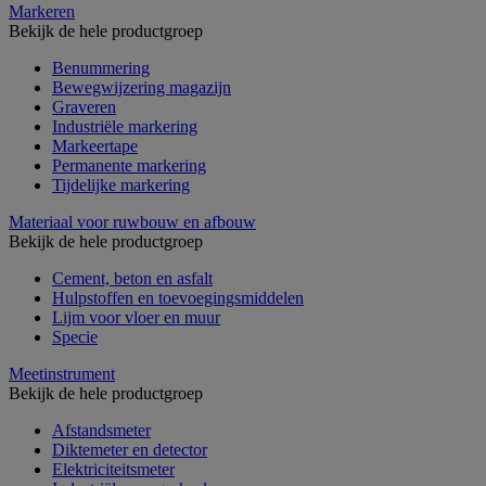
Markeren
Bekijk de hele productgroep
Benummering
Bewegwijzering magazijn
Graveren
Industriële markering
Markeertape
Permanente markering
Tijdelijke markering
Materiaal voor ruwbouw en afbouw
Bekijk de hele productgroep
Cement, beton en asfalt
Hulpstoffen en toevoegingsmiddelen
Lijm voor vloer en muur
Specie
Meetinstrument
Bekijk de hele productgroep
Afstandsmeter
Diktemeter en detector
Elektriciteitsmeter