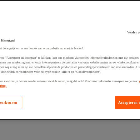
Verder z
 Manutan!
 winkelwagen
et belangrijk om u een bezoek aan onze website op maat te bieden!
nop "Accepteren en doorgaan" te klikken, kan ons platform via cookies informatie uitwisselen met uw browser.
nnen ons marketingteam en onze internetpartners de prestaties van onze website meten en uw winkelvoorkeuren 
nen wij u nog meer op uw behoeften afgestemde producten en passende/gepersonaliseerd reclame aanbieden. Als
 doeleinden en voorkeuren voor elk type cookie, klikt u op "Cookievoorkeuren".
oor kiest om je bezoek zonder cookies voort te zetten, mag dat ook! Voor meer informatie verwijzen we je naar
ring.
oorkeuren
Accepteren 