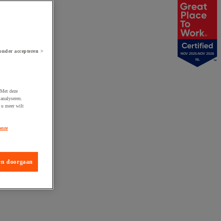
onder accepteren >
NOV 2025-NOV 2026
NL
 Met deze
analyseren.
 u meer wilt
onze
en doorgaan