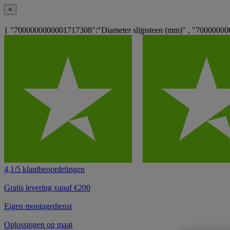
×
{ "7000000000001717308":"Diameter slijpsteen (mm)" , "70000000
4,1/5 klantbeoordelingen
Gratis levering vanaf €200
Eigen montagedienst
Oplossingen op maat