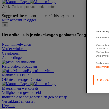
Zoek
Suggested site content and search history menu
Mijn account
Inloggen
×
Welkom bij
Het artikel is in je winkelwagen geplaatst
Toegevoegd aan
Wij vinden h
Naar winkelwagen
Door op de k
Verder winkelen
informatie ku
Hierdoor kun
Categorieën
weten over de
Aanbiedingen
En als je erv
Refurbished producten
cookieverkla
Manutan EXPERT
Offerte aanvragen
Contact
Cookiev
Magazijn en werkplaats
Veiligheid en gezondheid
Industriële benodigdheden en gereedschap
Verpakking en opslag
Hygiëne