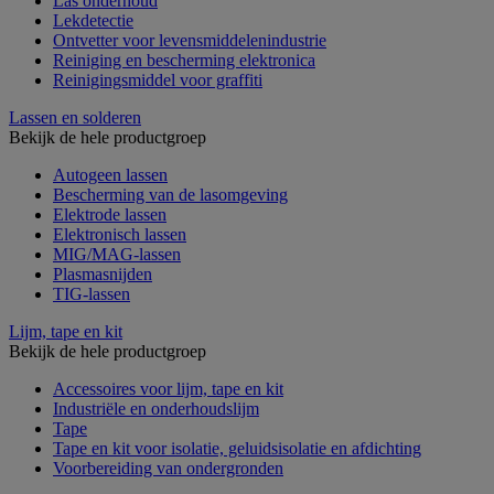
Las onderhoud
Lekdetectie
Ontvetter voor levensmiddelenindustrie
Reiniging en bescherming elektronica
Reinigingsmiddel voor graffiti
Lassen en solderen
Bekijk de hele productgroep
Autogeen lassen
Bescherming van de lasomgeving
Elektrode lassen
Elektronisch lassen
MIG/MAG-lassen
Plasmasnijden
TIG-lassen
Lijm, tape en kit
Bekijk de hele productgroep
Accessoires voor lijm, tape en kit
Industriële en onderhoudslijm
Tape
Tape en kit voor isolatie, geluidsisolatie en afdichting
Voorbereiding van ondergronden