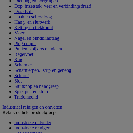
Dichting en borgringen
Dop, inzetstuk, veer en verbindingsdraad
Draadstift
Haak en schroefoog
Hang- en sluitwerk
Ketting en trekkoord
Moer
Nagel en blindklinktang
Plug en pin
Punten, spijkers en nieten
Regelvoet
Ring
Scharnier
Scharnierpen, -strip en geheng
Schroef
Slot
Sluitknop en handgreep
Spie, pen en klem
Trildempend
Industrieel reinigen en ontvetten
Bekijk de hele productgroep
Industriële ontvetter
Industriële reiniger