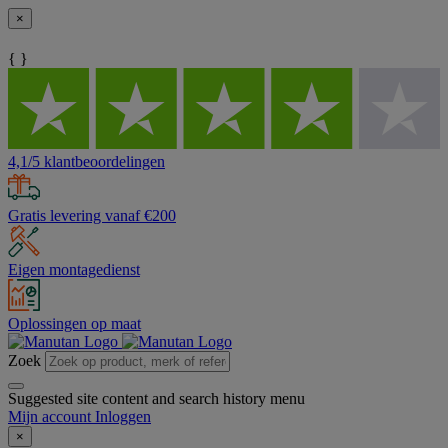
×
{ }
4,1/5 klantbeoordelingen
Gratis levering vanaf €200
Eigen montagedienst
Oplossingen op maat
Zoek
Suggested site content and search history menu
Mijn account
Inloggen
×