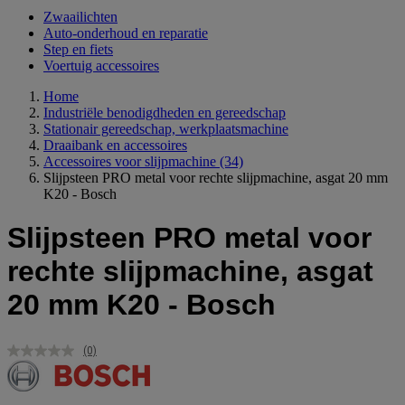
Zwaailichten
Auto-onderhoud en reparatie
Step en fiets
Voertuig accessoires
Home
Industriële benodigdheden en gereedschap
Stationair gereedschap, werkplaatsmachine
Draaibank en accessoires
Accessoires voor slijpmachine
(34)
Slijpsteen PRO metal voor rechte slijpmachine, asgat 20 mm
K20 - Bosch
Slijpsteen PRO metal voor
rechte slijpmachine, asgat
20 mm K20 - Bosch
(0)
Geen
scorewaarde.
Dezelfde
paginalink.