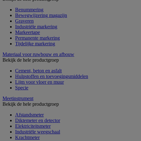
Benummering
Bewegwijzering magazijn
Graveren
Industriële markering
Markeertape
Permanente markering
Tijdelijke markering
Materiaal voor ruwbouw en afbouw
Bekijk de hele productgroep
Cement, beton en asfalt
Hulpstoffen en toevoegingsmiddelen
Lijm voor vloer en muur
Specie
Meetinstrument
Bekijk de hele productgroep
Afstandsmeter
Diktemeter en detector
Elektriciteitsmeter
Industriële weegschaal
Krachtmeter