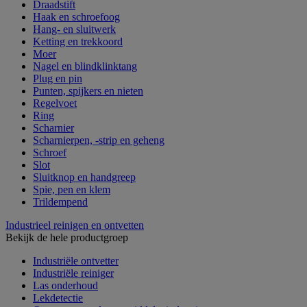
Draadstift
Haak en schroefoog
Hang- en sluitwerk
Ketting en trekkoord
Moer
Nagel en blindklinktang
Plug en pin
Punten, spijkers en nieten
Regelvoet
Ring
Scharnier
Scharnierpen, -strip en geheng
Schroef
Slot
Sluitknop en handgreep
Spie, pen en klem
Trildempend
Industrieel reinigen en ontvetten
Bekijk de hele productgroep
Industriële ontvetter
Industriële reiniger
Las onderhoud
Lekdetectie