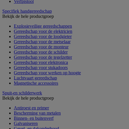
Verfpistool
Specifiek handgereedschap
Bekijk de hele productgroep
Explosieveilige gereedschappen
Gereedschap voor de elektricien
Gereedschap voor de loodgieter
Gereedschap voor de metselaar
Gereedschap voor de monteur
Gereedschap voor de schilder
Gereedschap voor de tegelzetter
Gereedschap voor elektronica
Gereedschap voor stukadoors
Gereedschap voor werken op hoogte
Luchtvaart gereedschap
Magnetische accessoires
Spuit-en schilderwerk
Bekijk de hele productgroep
Antiroest en primer
Bescherming van metalen
Binnen- en buitenverf
Galvaniseren
Gevel- en dakonderhoud