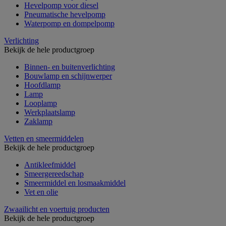
Hevelpomp voor diesel
Pneumatische hevelpomp
Waterpomp en dompelpomp
Verlichting
Bekijk de hele productgroep
Binnen- en buitenverlichting
Bouwlamp en schijnwerper
Hoofdlamp
Lamp
Looplamp
Werkplaatslamp
Zaklamp
Vetten en smeermiddelen
Bekijk de hele productgroep
Antikleefmiddel
Smeergereedschap
Smeermiddel en losmaakmiddel
Vet en olie
Zwaailicht en voertuig producten
Bekijk de hele productgroep