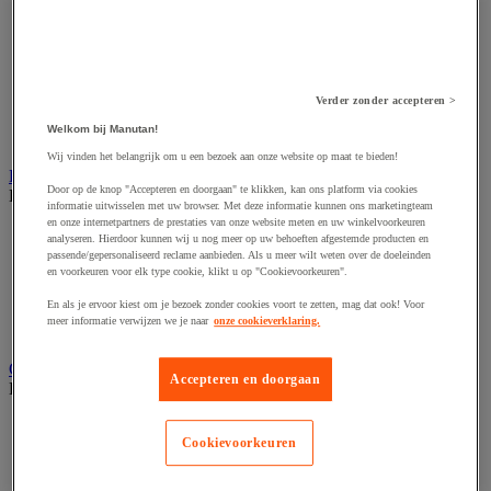
Accessoires voor schaafmachine
Accessoires voor schroevendraaier
Accessoires voor schuurmachine
Accessoires voor slijpmachine
Accessoires voor snij- en snoeigereedschap
Accessoires voor snij-schuurmachine
Verder zonder accepteren >
Accessoires voor spijkermachine
Welkom bij Manutan!
Accessoires voor zaag
Wij vinden het belangrijk om u een bezoek aan onze website op maat te bieden!
Elektrische toebehoren en verlichting
Door op de knop "Accepteren en doorgaan" te klikken, kan ons platform via cookies
Bekijk de hele productgroep
informatie uitwisselen met uw browser. Met deze informatie kunnen ons marketingteam
en onze internetpartners de prestaties van onze website meten en uw winkelvoorkeuren
Accessoires voor elektrisch schakelpaneel
analyseren. Hierdoor kunnen wij u nog meer op uw behoeften afgestemde producten en
Batterij, oplader en kabel
passende/gepersonaliseerd reclame aanbieden. Als u meer wilt weten over de doeleinden
Elektrische kabel
en voorkeuren voor elk type cookie, klikt u op "Cookievoorkeuren".
Elektrische uitrusting
En als je ervoor kiest om je bezoek zonder cookies voort te zetten, mag dat ook! Voor
Verlengsnoer, stekkerdoos en kapelhaspel
meer informatie verwijzen we je naar
onze cookieverklaring.
Wandcontactdoos en schakelaar
Gereedschap opbergen
Accepteren en doorgaan
Bekijk de hele productgroep
Assortimentsdoos en gereedschapkoffer
Cookievoorkeuren
Gereedschapskist en opbergtas
Gereedschapskoffer en versterkte kist
Verrijdbare werktafel