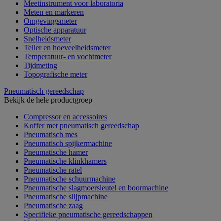
Meetinstrument voor laboratoria
Meten en markeren
Omgevingsmeter
Optische apparatuur
Snelheidsmeter
Teller en hoeveelheidsmeter
Temperatuur- en vochtmeter
Tijdmeting
Topografische meter
Pneumatisch gereedschap
Bekijk de hele productgroep
Compressor en accessoires
Koffer met pneumatisch gereedschap
Pneumatisch mes
Pneumatisch spijkermachine
Pneumatische hamer
Pneumatische klinkhamers
Pneumatische ratel
Pneumatische schuurmachine
Pneumatische slagmoersleutel en boormachine
Pneumatische slijpmachine
Pneumatische zaag
Specifieke pneumatische gereedschappen