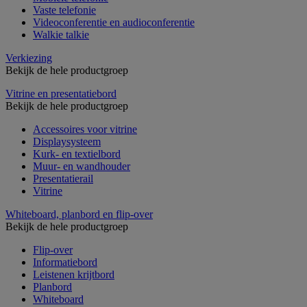
Vaste telefonie
Videoconferentie en audioconferentie
Walkie talkie
Verkiezing
Bekijk de hele productgroep
Vitrine en presentatiebord
Bekijk de hele productgroep
Accessoires voor vitrine
Displaysysteem
Kurk- en textielbord
Muur- en wandhouder
Presentatierail
Vitrine
Whiteboard, planbord en flip-over
Bekijk de hele productgroep
Flip-over
Informatiebord
Leistenen krijtbord
Planbord
Whiteboard