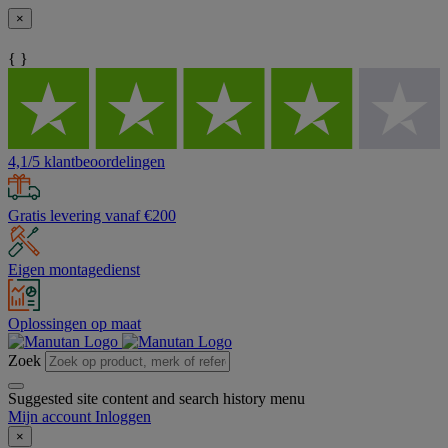
×
{ }
4,1/5 klantbeoordelingen
Gratis levering vanaf €200
Eigen montagedienst
Oplossingen op maat
Zoek
Suggested site content and search history menu
Mijn account
Inloggen
×