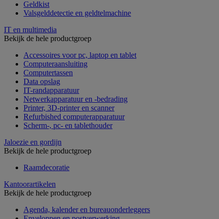
Geldkist
Valsgelddetectie en geldtelmachine
IT en multimedia
Bekijk de hele productgroep
Accessoires voor pc, laptop en tablet
Computeraansluiting
Computertassen
Data opslag
IT-randapparatuur
Netwerkapparatuur en -bedrading
Printer, 3D-printer en scanner
Refurbished computerapparatuur
Scherm-, pc- en tablethouder
Jaloezie en gordijn
Bekijk de hele productgroep
Raamdecoratie
Kantoorartikelen
Bekijk de hele productgroep
Agenda, kalender en bureauonderleggers
Enveloppen en postverwerking