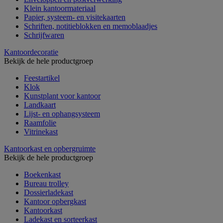
Klein kantoormateriaal
Papier, systeem- en visitekaarten
Schriften, notitieblokken en memoblaadjes
Schrijfwaren
Kantoordecoratie
Bekijk de hele productgroep
Feestartikel
Klok
Kunstplant voor kantoor
Landkaart
Lijst- en ophangsysteem
Raamfolie
Vitrinekast
Kantoorkast en opbergruimte
Bekijk de hele productgroep
Boekenkast
Bureau trolley
Dossierladekast
Kantoor opbergkast
Kantoorkast
Ladekast en sorteerkast