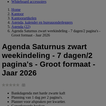
Whiteboard accessoires
Home
Kantoor
Kantoorartikelen
Agenda, kalender en bureauonderleggers
Agenda
(22)
Agenda Saturnus zwart weekindeling - 7 dagen/2 pagina's -
Groot formaat - Jaar 2026
Agenda Saturnus zwart
weekindeling - 7 dagen/2
pagina's - Groot formaat -
Jaar 2026
(0)
Geen
scorewaarde.
Bankdagenda met harde zwarte kaft
Dezelfde
Planning van 1 dag per 2 pagina's.
paginalink.
Planner voor afspraken per kwartier.
Geperforeerde hoeken.