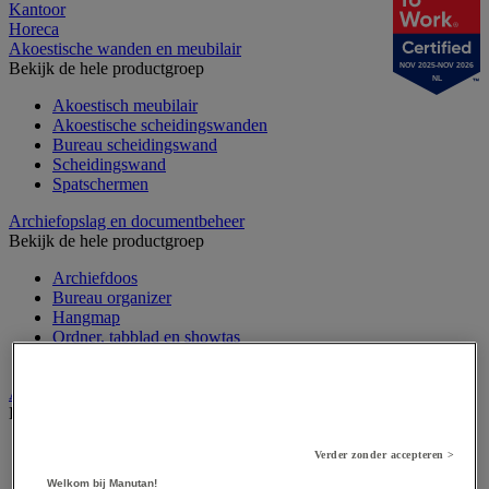
Kantoor
Horeca
Akoestische wanden en meubilair
Bekijk de hele productgroep
NOV 2025-NOV 2026
NL
Akoestisch meubilair
Akoestische scheidingswanden
Bureau scheidingswand
Scheidingswand
Spatschermen
Archiefopslag en documentbeheer
Bekijk de hele productgroep
Archiefdoos
Bureau organizer
Hangmap
Ordner, tabblad en showtas
Sorteermap
Audiovisueel
Bekijk de hele productgroep
Aansluitingen audio en video
Verder zonder accepteren >
Audio- en Hi-Fi-apparatuur
Welkom bij Manutan!