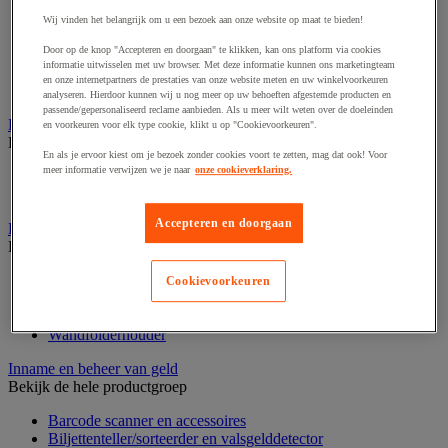
Dynamisch en interactief weergavesysteem
Fotocamera, videocamera en verrekijker
Wij vinden het belangrijk om u een bezoek aan onze website op maat te bieden!
Professionele audio en geluidsopname
Door op de knop "Accepteren en doorgaan" te klikken, kan ons platform via cookies
Projectie en videoprojectie-apparatuur
informatie uitwisselen met uw browser. Met deze informatie kunnen ons marketingteam
Studioverlichting en accessoires
en onze internetpartners de prestaties van onze website meten en uw winkelvoorkeuren
Tv, dvd-speler en Blu-ray
analyseren. Hierdoor kunnen wij u nog meer op uw behoeften afgestemde producten en
passende/gepersonaliseerd reclame aanbieden. Als u meer wilt weten over de doeleinden
Bewegwijzering en aanduidingsborden
en voorkeuren voor elk type cookie, klikt u op "Cookievoorkeuren".
Bekijk de hele productgroep
En als je ervoor kiest om je bezoek zonder cookies voort te zetten, mag dat ook! Voor
meer informatie verwijzen we je naar
onze cookieverklaring.
Deurnaambord
Pictogram
Accepteren en doorgaan
Folderrek en -houder
Bekijk de hele productgroep
Folderrek
Cookievoorkeuren
Mobiel folderrek
Tafel folderstandaard
Wandfolderhouder
Inname en beheer van geld
Bekijk de hele productgroep
Barcode scanner en accessoires
Biljettenteller/sorteerder en valsgelddetector