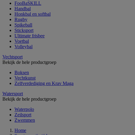
FooBaSKILL
Handbal
Honkbal en softbal
Rugby
Spikeball
Sticksport
Ultimate frisbee
Voetbal
Volleybal
Vechtsport
Bekijk de hele productgroep
Boksen
Vechtkunst
Zelfverdediging en Krav Maga
Watersport
Bekijk de hele productgroep
Waterpolo
Zeilsport
Zwemmen
Home