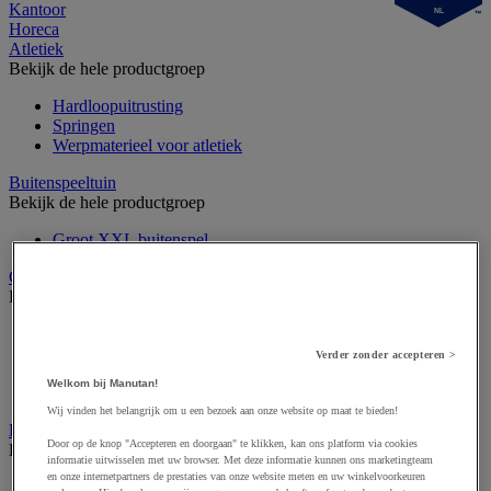
Kantoor
NL
Horeca
Atletiek
Bekijk de hele productgroep
Hardloopuitrusting
Springen
Werpmaterieel voor atletiek
Buitenspeeltuin
Bekijk de hele productgroep
Groot XXL buitenspel
Gymnastiek en artistieke sport
Bekijk de hele productgroep
Circuskunst
Gymuitrusting
Verder zonder accepteren >
Ritmisch gymtoestel
Welkom bij Manutan!
Turntoestel
Wij vinden het belangrijk om u een bezoek aan onze website op maat te bieden!
Krachttraining en fitness
Door op de knop "Accepteren en doorgaan" te klikken, kan ons platform via cookies
Bekijk de hele productgroep
informatie uitwisselen met uw browser. Met deze informatie kunnen ons marketingteam
en onze internetpartners de prestaties van onze website meten en uw winkelvoorkeuren
Fitnessapparaat