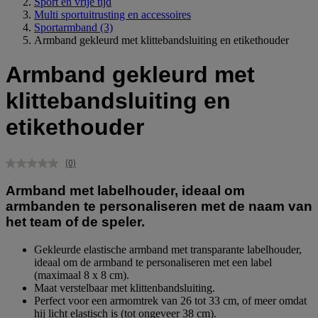
Sport en vrije tijd
Multi sportuitrusting en accessoires
Sportarmband
(3)
Armband gekleurd met klittebandsluiting en etikethouder
Armband gekleurd met
klittebandsluiting en
etikethouder
(0)
Geen
scorewaarde.
Armband met labelhouder, ideaal om
Dezelfde
paginalink.
armbanden te personaliseren met de naam van
het team of de speler.
Gekleurde elastische armband met transparante labelhouder,
ideaal om de armband te personaliseren met een label
(maximaal 8 x 8 cm).
Maat verstelbaar met klittenbandsluiting.
Perfect voor een armomtrek van 26 tot 33 cm, of meer omdat
hij licht elastisch is (tot ongeveer 38 cm).