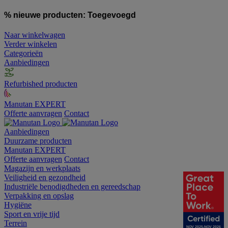
% nieuwe producten:
Toegevoegd
Naar winkelwagen
Verder winkelen
Categorieën
Aanbiedingen
Refurbished producten
Manutan EXPERT
Offerte aanvragen
Contact
Aanbiedingen
Duurzame producten
Manutan EXPERT
Offerte aanvragen
Contact
Magazijn en werkplaats
Veiligheid en gezondheid
Industriële benodigdheden en gereedschap
Verpakking en opslag
Hygiëne
Sport en vrije tijd
Terrein
NOV 2025-NOV 2026