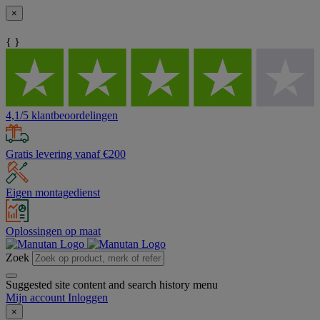
×
{ }
4,1/5 klantbeoordelingen
Gratis levering vanaf €200
Eigen montagedienst
Oplossingen op maat
Zoek
Suggested site content and search history menu
Mijn account
Inloggen
×