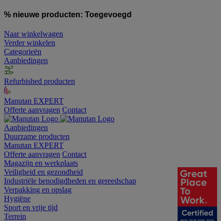
% nieuwe producten:
Toegevoegd
Naar winkelwagen
Verder winkelen
Categorieën
Aanbiedingen
Refurbished producten
Manutan EXPERT
Offerte aanvragen
Contact
Aanbiedingen
Duurzame producten
Manutan EXPERT
Offerte aanvragen
Contact
Magazijn en werkplaats
Veiligheid en gezondheid
Industriële benodigdheden en gereedschap
Verpakking en opslag
Hygiëne
Sport en vrije tijd
Terrein
NOV 2025-NOV 2026