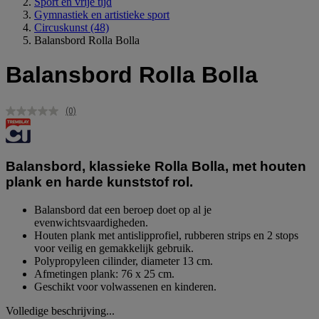
Sport en vrije tijd
Gymnastiek en artistieke sport
Circuskunst
(48)
Balansbord Rolla Bolla
Balansbord Rolla Bolla
(0)
Geen
scorewaarde.
Dezelfde
paginalink.
Balansbord, klassieke Rolla Bolla, met houten
plank en harde kunststof rol.
Balansbord dat een beroep doet op al je
evenwichtsvaardigheden.
Houten plank met antislipprofiel, rubberen strips en 2 stops
voor veilig en gemakkelijk gebruik.
Polypropyleen cilinder, diameter 13 cm.
Afmetingen plank: 76 x 25 cm.
Geschikt voor volwassenen en kinderen.
Volledige beschrijving...