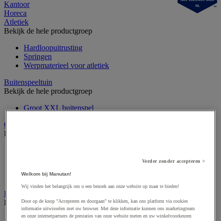
Kantoor
NL
Horeca
Atletiek
Bekijk de hele productgroep
Hardloopuitrusting
Springen
Werpmaterieel voor atletiek
Buitenspeeltuin
Bekijk de hele productgroep
Groot XXL buitenspel
Gymnastiek en artistieke sport
Bekijk de hele productgroep
Circuskunst
Gymuitrusting
Verder zonder accepteren >
Ritmisch gymtoestel
Welkom bij Manutan!
Turntoestel
Wij vinden het belangrijk om u een bezoek aan onze website op maat te bieden!
Krachttraining en fitness
Bekijk de hele productgroep
Door op de knop "Accepteren en doorgaan" te klikken, kan ons platform via cookies
informatie uitwisselen met uw browser. Met deze informatie kunnen ons marketingteam
en onze internetpartners de prestaties van onze website meten en uw winkelvoorkeuren
Fitnessapparaat