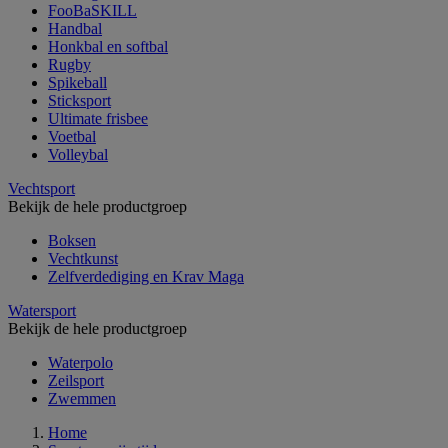
FooBaSKILL
Handbal
Honkbal en softbal
Rugby
Spikeball
Sticksport
Ultimate frisbee
Voetbal
Volleybal
Vechtsport
Bekijk de hele productgroep
Boksen
Vechtkunst
Zelfverdediging en Krav Maga
Watersport
Bekijk de hele productgroep
Waterpolo
Zeilsport
Zwemmen
Home