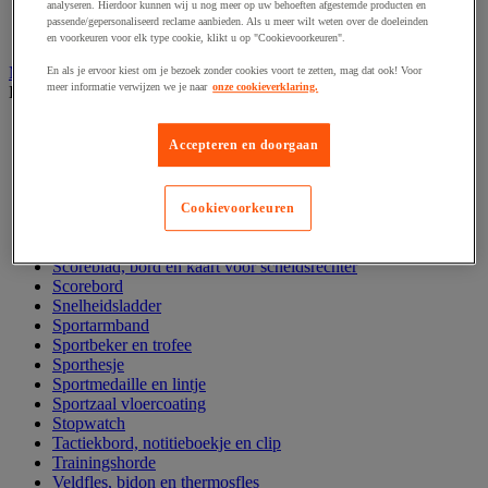
analyseren. Hierdoor kunnen wij u nog meer op uw behoeften afgestemde producten en
Fitnessapparaat
passende/gepersonaliseerd reclame aanbieden. Als u meer wilt weten over de doeleinden
Yoga, pilates en gymnastiek
en voorkeuren voor elk type cookie, klikt u op "Cookievoorkeuren".
Multi sportuitrusting en accessoires
En als je ervoor kiest om je bezoek zonder cookies voort te zetten, mag dat ook! Voor
meer informatie verwijzen we je naar
onze cookieverklaring.
Bekijk de hele productgroep
Balbomp en balcompressor
Accepteren en doorgaan
Fluitje
Grondmarkering voor sporttraining
Hoepel en slalomstok
Klimtouw en mat
Cookievoorkeuren
Markeerkegel en pion
Opberging voor sportuitrusting
Scoreblad, bord en kaart voor scheidsrechter
Scorebord
Snelheidsladder
Sportarmband
Sportbeker en trofee
Sporthesje
Sportmedaille en lintje
Sportzaal vloercoating
Stopwatch
Tactiekbord, notitieboekje en clip
Trainingshorde
Veldfles, bidon en thermosfles