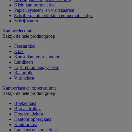
Klein kantoormateriaal
Papier, systeem- en visitekaarten
Schriften, notitieblokken en memoblaadjes
Schrijfwaren
Kantoordecoratie
Bekijk de hele productgroep
Feestartikel
Klok
Kunstplant voor kantoor
Landkaart
Lijst- en ophangsysteem
Raamfolie
Vitrinekast
Kantoorkast en opbergruimte
Bekijk de hele productgroep
Boekenkast
Bureau trolley
Dossierladekast
Kantoor opbergkast
Kantoorkast
Ladekast en sorteerkast