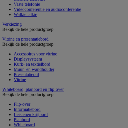
Vaste telefonie
Videoconferentie en audioconferentie
Walkie talkie
Verkiezing
Bekijk de hele productgroep
Vitrine en presentatiebord
Bekijk de hele productgroep
Accessoires voor vitrine
Displaysysteem
Kurk- en textielbord
Muur- en wandhouder
Presentatierail
Vitrine
Whiteboard, planbord en flip-over
Bekijk de hele productgroep
Flip-over
Informatiebord
Leistenen krijtbord
Planbord
Whiteboard