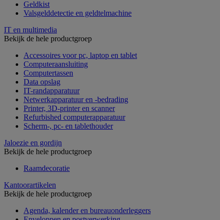
Geldkist
Valsgelddetectie en geldtelmachine
IT en multimedia
Bekijk de hele productgroep
Accessoires voor pc, laptop en tablet
Computeraansluiting
Computertassen
Data opslag
IT-randapparatuur
Netwerkapparatuur en -bedrading
Printer, 3D-printer en scanner
Refurbished computerapparatuur
Scherm-, pc- en tablethouder
Jaloezie en gordijn
Bekijk de hele productgroep
Raamdecoratie
Kantoorartikelen
Bekijk de hele productgroep
Agenda, kalender en bureauonderleggers
Enveloppen en postverwerking