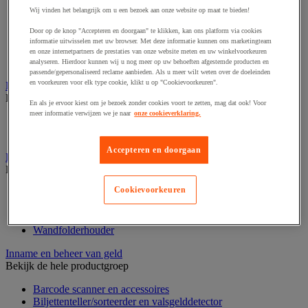
Dynamisch en interactief weergavesysteem
Wij vinden het belangrijk om u een bezoek aan onze website op maat te bieden!
Fotocamera, videocamera en verrekijker
Professionele audio en geluidsopname
Door op de knop "Accepteren en doorgaan" te klikken, kan ons platform via cookies
Projectie en videoprojectie-apparatuur
informatie uitwisselen met uw browser. Met deze informatie kunnen ons marketingteam
Studioverlichting en accessoires
en onze internetpartners de prestaties van onze website meten en uw winkelvoorkeuren
Tv, dvd-speler en Blu-ray
analyseren. Hierdoor kunnen wij u nog meer op uw behoeften afgestemde producten en
passende/gepersonaliseerd reclame aanbieden. Als u meer wilt weten over de doeleinden
en voorkeuren voor elk type cookie, klikt u op "Cookievoorkeuren".
Bewegwijzering en aanduidingsborden
Bekijk de hele productgroep
En als je ervoor kiest om je bezoek zonder cookies voort te zetten, mag dat ook! Voor
meer informatie verwijzen we je naar
onze cookieverklaring.
Deurnaambord
Pictogram
Accepteren en doorgaan
Folderrek en -houder
Bekijk de hele productgroep
Cookievoorkeuren
Folderrek
Mobiel folderrek
Tafel folderstandaard
Wandfolderhouder
Inname en beheer van geld
Bekijk de hele productgroep
Barcode scanner en accessoires
Biljettenteller/sorteerder en valsgelddetector