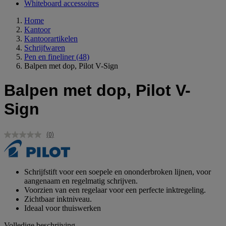
Whiteboard accessoires
Home
Kantoor
Kantoorartikelen
Schrijfwaren
Pen en fineliner
(48)
Balpen met dop, Pilot V-Sign
Balpen met dop, Pilot V-
Sign
(0)
Geen
scorewaarde.
Dezelfde
paginalink.
Schrijfstift voor een soepele en ononderbroken lijnen, voor
aangenaam en regelmatig schrijven.
Voorzien van een regelaar voor een perfecte inktregeling.
Zichtbaar inktniveau.
Ideaal voor thuiswerken
Volledige beschrijving...