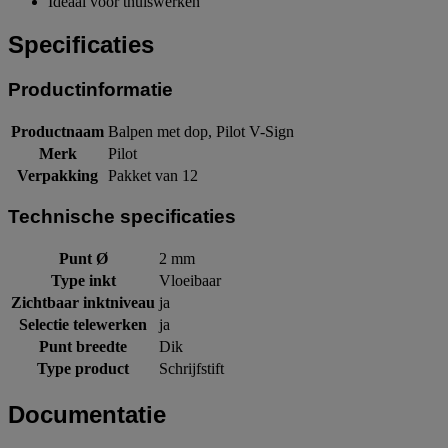
Ideaal voor thuiswerken
Specificaties
Productinformatie
Productnaam
Balpen met dop, Pilot V-Sign
Merk
Pilot
Verpakking
Pakket van 12
Technische specificaties
Punt Ø
2 mm
Type inkt
Vloeibaar
Zichtbaar inktniveau
ja
Selectie telewerken
ja
Punt breedte
Dik
Type product
Schrijfstift
Documentatie