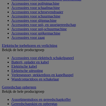
Accessoires voor polijstmachine
Accessoires voor schaafmachine
Accessoires voor schroevendraaier
Accessoires voor schuurmachine
Accessoires voor slijpmachine
Accessoires voor snij- en snoeigereedschap
Accessoires voor snij-schuurmachine
Accessoires voor spijkermachine
Accessoires voor zaag
Elektrische toebehoren en verlichting
Bekijk de hele productgroep
Accessoires voor elektrisch schakelpaneel
Batterij, oplader en kabel
Elektrische kabel
Elektrische uitrusting
Verlengsnoer, stekkerdoos en kapelhaspel
Wandcontactdoos en schakelaar
Gereedschap opbergen
Bekijk de hele productgroep
Assortimentsdoos en gereedschapkoffer
Gereedschapskist en opbergtas