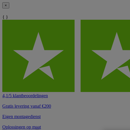
×
{ }
4,1/5 klantbeoordelingen
Gratis levering vanaf €200
Eigen montagedienst
Oplossingen op maat