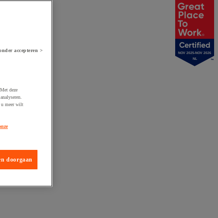
onder accepteren >
NOV 2025-NOV 2026
NL
 Met deze
analyseren.
 u meer wilt
onze
en doorgaan