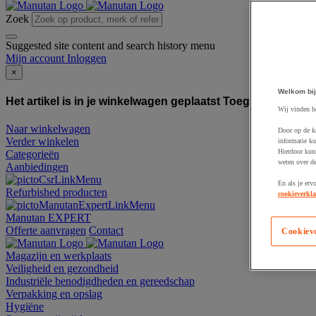
Zoek
Suggested site content and search history menu
Mijn account
Inloggen
×
Welkom bij
Het artikel is in je winkelwagen geplaatst
Toegevoegd aan
Wij vinden h
Naar winkelwagen
Door op de k
Verder winkelen
informatie ku
Hierdoor kun
Categorieën
weten over de
Aanbiedingen
En als je erv
Refurbished producten
cookieverkla
Manutan EXPERT
Offerte aanvragen
Contact
Cookiev
Magazijn en werkplaats
Veiligheid en gezondheid
Industriële benodigdheden en gereedschap
Verpakking en opslag
Hygiëne