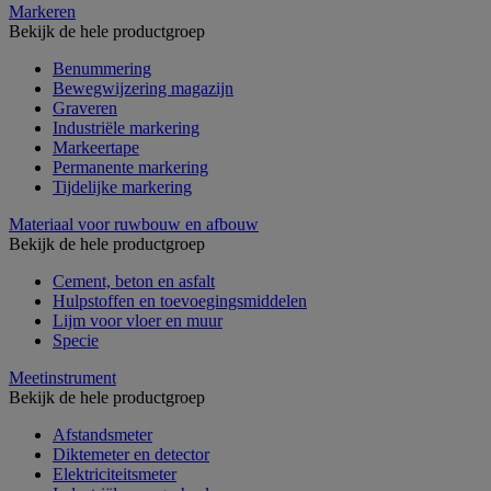
Markeren
Bekijk de hele productgroep
Benummering
Bewegwijzering magazijn
Graveren
Industriële markering
Markeertape
Permanente markering
Tijdelijke markering
Materiaal voor ruwbouw en afbouw
Bekijk de hele productgroep
Cement, beton en asfalt
Hulpstoffen en toevoegingsmiddelen
Lijm voor vloer en muur
Specie
Meetinstrument
Bekijk de hele productgroep
Afstandsmeter
Diktemeter en detector
Elektriciteitsmeter