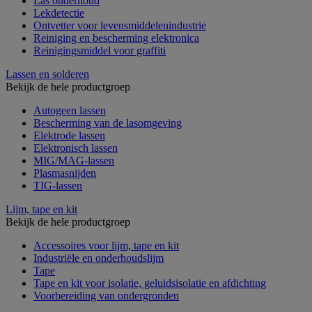
Las onderhoud
Lekdetectie
Ontvetter voor levensmiddelenindustrie
Reiniging en bescherming elektronica
Reinigingsmiddel voor graffiti
Lassen en solderen
Bekijk de hele productgroep
Autogeen lassen
Bescherming van de lasomgeving
Elektrode lassen
Elektronisch lassen
MIG/MAG-lassen
Plasmasnijden
TIG-lassen
Lijm, tape en kit
Bekijk de hele productgroep
Accessoires voor lijm, tape en kit
Industriële en onderhoudslijm
Tape
Tape en kit voor isolatie, geluidsisolatie en afdichting
Voorbereiding van ondergronden