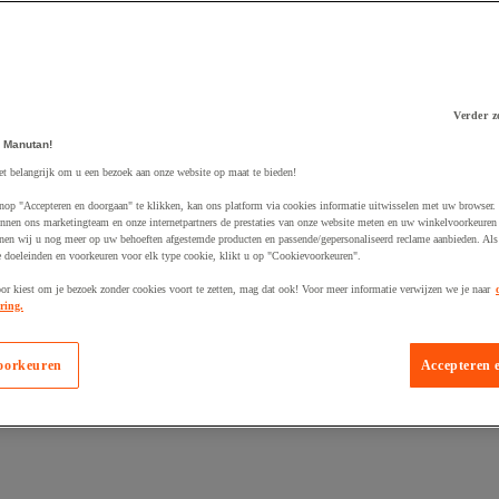
Verder z
 Manutan!
 winkelwagen
et belangrijk om u een bezoek aan onze website op maat te bieden!
nop "Accepteren en doorgaan" te klikken, kan ons platform via cookies informatie uitwisselen met uw browser.
nnen ons marketingteam en onze internetpartners de prestaties van onze website meten en uw winkelvoorkeuren 
nen wij u nog meer op uw behoeften afgestemde producten en passende/gepersonaliseerd reclame aanbieden. Als
 doeleinden en voorkeuren voor elk type cookie, klikt u op "Cookievoorkeuren".
oor kiest om je bezoek zonder cookies voort te zetten, mag dat ook! Voor meer informatie verwijzen we je naar
ring.
oorkeuren
Accepteren 