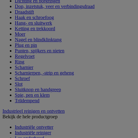
Dichting en borgringen
Dop, inzetstuk, veer en verbindingsdraad
Draadstift
Haak en schroefoog
Hang- en sluitwerk
Ketting en trekkoord
Moer
Nagel en blindklinktang
Plug en pin
Punten, spijkers en nieten
Regelvoet
Ring
Scharnier
Scharnierpen, -strip en geheng
Schroef
Slot
Sluitknop en handgreep
Spie, pen en klem
Trildempend
Industrieel reinigen en ontvetten
Bekijk de hele productgroep
Industriële ontvetter
Industriële reiniger