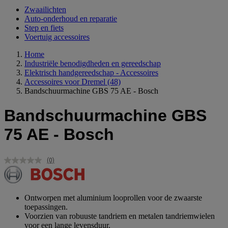
Zwaailichten
Auto-onderhoud en reparatie
Step en fiets
Voertuig accessoires
Home
Industriële benodigdheden en gereedschap
Elektrisch handgereedschap - Accessoires
Accessoires voor Dremel
(48)
Bandschuurmachine GBS 75 AE - Bosch
Bandschuurmachine GBS
75 AE - Bosch
(0)
Geen
scorewaarde.
Dezelfde
paginalink.
Ontworpen met aluminium looprollen voor de zwaarste
toepassingen.
Voorzien van robuuste tandriem en metalen tandriemwielen
voor een lange levensduur.