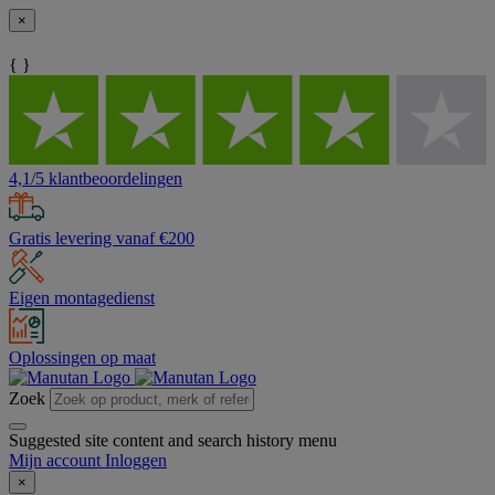
×
{ }
4,1/5 klantbeoordelingen
Gratis levering vanaf €200
Eigen montagedienst
Oplossingen op maat
Zoek
Suggested site content and search history menu
Mijn account
Inloggen
×