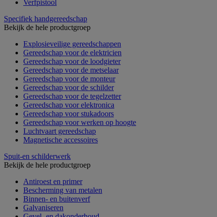
Verfpistool
Specifiek handgereedschap
Bekijk de hele productgroep
Explosieveilige gereedschappen
Gereedschap voor de elektricien
Gereedschap voor de loodgieter
Gereedschap voor de metselaar
Gereedschap voor de monteur
Gereedschap voor de schilder
Gereedschap voor de tegelzetter
Gereedschap voor elektronica
Gereedschap voor stukadoors
Gereedschap voor werken op hoogte
Luchtvaart gereedschap
Magnetische accessoires
Spuit-en schilderwerk
Bekijk de hele productgroep
Antiroest en primer
Bescherming van metalen
Binnen- en buitenverf
Galvaniseren
Gevel- en dakonderhoud