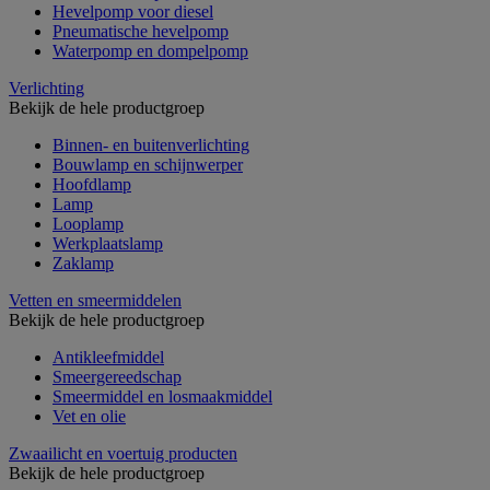
Hevelpomp voor diesel
Pneumatische hevelpomp
Waterpomp en dompelpomp
Verlichting
Bekijk de hele productgroep
Binnen- en buitenverlichting
Bouwlamp en schijnwerper
Hoofdlamp
Lamp
Looplamp
Werkplaatslamp
Zaklamp
Vetten en smeermiddelen
Bekijk de hele productgroep
Antikleefmiddel
Smeergereedschap
Smeermiddel en losmaakmiddel
Vet en olie
Zwaailicht en voertuig producten
Bekijk de hele productgroep