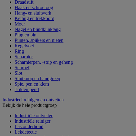
Draadstift
Haak en schroefoog
Hang- en sluitwerk
Ketting en trekkoord
Moer
Nagel en blindklinktang
Plug en pin
Punten, spijkers en nieten
Regelvoet
Ring
Scharnier
Scharnierpen, -strip en geheng
Schroef
Slot
Sluitknop en handgreep
Spie, pen en klem
Trildempend
Industrieel reinigen en ontvetten
Bekijk de hele productgroep
Industriële ontvetter
Industriële reiniger
Las onderhoud
Lekdetectie