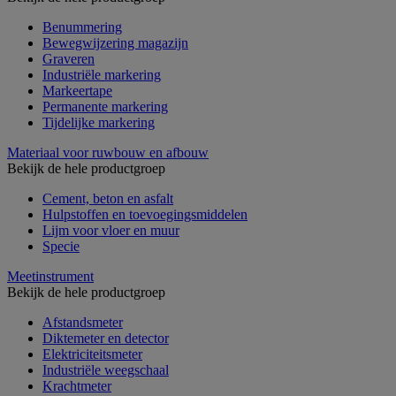
Benummering
Bewegwijzering magazijn
Graveren
Industriële markering
Markeertape
Permanente markering
Tijdelijke markering
Materiaal voor ruwbouw en afbouw
Bekijk de hele productgroep
Cement, beton en asfalt
Hulpstoffen en toevoegingsmiddelen
Lijm voor vloer en muur
Specie
Meetinstrument
Bekijk de hele productgroep
Afstandsmeter
Diktemeter en detector
Elektriciteitsmeter
Industriële weegschaal
Krachtmeter