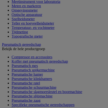
Meetinstrument voor laboratoria
Meten en markeren
Omgevingsmeter
Optische apparatuur
Snelheidsmeter
Teller en hoeveelheidsmeter
Temperatuur- en vochtmeter
Tijdmeting
Topografische meter
Pneumatisch gereedschap
Bekijk de hele productgroep
Compressor en accessoires
Koffer met pneumatisch gereedschap
Pneumatisch mes
Pneumatisch spijkermachine
Pneumatische hamer
Pneumatische klinkhamers
Pneumatische ratel
Pneumatische schuurmachine
Pneumatische slagmoersleutel en boormachine
Pneumatische slijpmachine
Pneumatische zaag
Specifieke pneumatische gereedschappen