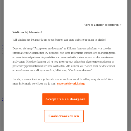
Accessoires voor schaafmachine
Accessoires voor schroevendraaier
Accessoires voor schuurmachine
Accessoires voor slijpmachine
Accessoires voor snij- en snoeigereedschap
Verder zonder accepteren >
Accessoires voor snij-schuurmachine
Accessoires voor spijkermachine
Welkom bij Manutan!
Accessoires voor zaag
Wij vinden het belangrijk om u een bezoek aan onze website op maat te bieden!
Elektrische toebehoren en verlichting
Door op de knop "Accepteren en doorgaan" te klikken, kan ons platform via cookies
Bekijk de hele productgroep
informatie uitwisselen met uw browser. Met deze informatie kunnen ons marketingteam
en onze internetpartners de prestaties van onze website meten en uw winkelvoorkeuren
Accessoires voor elektrisch schakelpaneel
analyseren. Hierdoor kunnen wij u nog meer op uw behoeften afgestemde producten en
passende/gepersonaliseerd reclame aanbieden. Als u meer wilt weten over de doeleinden
Batterij, oplader en kabel
en voorkeuren voor elk type cookie, klikt u op "Cookievoorkeuren".
Elektrische kabel
Elektrische uitrusting
En als je ervoor kiest om je bezoek zonder cookies voort te zetten, mag dat ook! Voor
Verlengsnoer, stekkerdoos en kapelhaspel
meer informatie verwijzen we je naar
onze cookieverklaring.
Wandcontactdoos en schakelaar
Gereedschap opbergen
Accepteren en doorgaan
Bekijk de hele productgroep
Assortimentsdoos en gereedschapkoffer
Cookievoorkeuren
Gereedschapskist en opbergtas
Gereedschapskoffer en versterkte kist
Verrijdbare werktafel