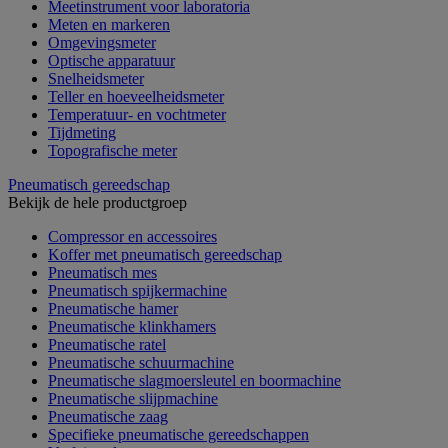
Meetinstrument voor laboratoria
Meten en markeren
Omgevingsmeter
Optische apparatuur
Snelheidsmeter
Teller en hoeveelheidsmeter
Temperatuur- en vochtmeter
Tijdmeting
Topografische meter
Pneumatisch gereedschap
Bekijk de hele productgroep
Compressor en accessoires
Koffer met pneumatisch gereedschap
Pneumatisch mes
Pneumatisch spijkermachine
Pneumatische hamer
Pneumatische klinkhamers
Pneumatische ratel
Pneumatische schuurmachine
Pneumatische slagmoersleutel en boormachine
Pneumatische slijpmachine
Pneumatische zaag
Specifieke pneumatische gereedschappen