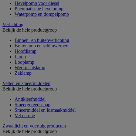
Hevelpomp voor diesel
Pneumatische hevelpomp
Waterpomp en dompelpomp
Verlichting
Bekijk de hele productgroep
Binnen- en buitenverlichting
Bouwlamp en schijnwerper
Hoofdlamp
Lamp
Looplamp
Werkplaatslamp
Zaklamp
Vetten en smeermiddelen
Bekijk de hele productgroep
Antikleefmiddel
Smeergereedschap
Smeermiddel en losmaakmiddel
Vet en olie
Zwaailicht en voertuig producten
Bekijk de hele productgroep