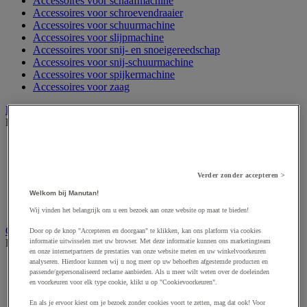
Accessoires voor schaafmachine
Accessoires voor schroevendraaier
Accessoires voor schuurmachine
Accessoires voor slijpmachine
Accessoires voor snij- en snoeigereedschap
Accessoires voor snij-schuurmachine
Accessoires voor spijkermachine
Accessoires voor zaag
Elektrische toebehoren en verlichting
Bekijk de hele productgroep
Accessoires voor elektrisch schakelpaneel
Batterij, oplader en kabel
Elektrische kabel
Verder zonder accepteren >
Elektrische uitrusting
Verlengsnoer, stekkerdoos en kapelhaspel
Welkom bij Manutan!
Wandcontactdoos en schakelaar
Wij vinden het belangrijk om u een bezoek aan onze website op maat te bieden!
Gereedschap opbergen
Door op de knop "Accepteren en doorgaan" te klikken, kan ons platform via cookies
Bekijk de hele productgroep
informatie uitwisselen met uw browser. Met deze informatie kunnen ons marketingteam
en onze internetpartners de prestaties van onze website meten en uw winkelvoorkeuren
analyseren. Hierdoor kunnen wij u nog meer op uw behoeften afgestemde producten en
Assortimentsdoos en gereedschapkoffer
passende/gepersonaliseerd reclame aanbieden. Als u meer wilt weten over de doeleinden
Gereedschapskist en opbergtas
en voorkeuren voor elk type cookie, klikt u op "Cookievoorkeuren".
Gereedschapskoffer en versterkte kist
Verrijdbare werktafel
En als je ervoor kiest om je bezoek zonder cookies voort te zetten, mag dat ook! Voor