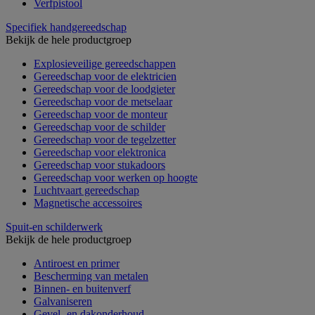
Verfpistool
Specifiek handgereedschap
Bekijk de hele productgroep
Explosieveilige gereedschappen
Gereedschap voor de elektricien
Gereedschap voor de loodgieter
Gereedschap voor de metselaar
Gereedschap voor de monteur
Gereedschap voor de schilder
Gereedschap voor de tegelzetter
Gereedschap voor elektronica
Gereedschap voor stukadoors
Gereedschap voor werken op hoogte
Luchtvaart gereedschap
Magnetische accessoires
Spuit-en schilderwerk
Bekijk de hele productgroep
Antiroest en primer
Bescherming van metalen
Binnen- en buitenverf
Galvaniseren
Gevel- en dakonderhoud