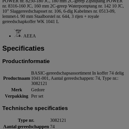
POWER nr. 8250-180 JC, 180 mm 2C-greep Zijsnijtang POWER
nr. 8316-160 JC, 160 mm 2C-greep Waterpomptang nr. 142 10 JC,
10” Slaggereedschapsset nr. 106, 6-dlg Kabelmes nr. 0513-09,
lemmet-l. 90 mm Staalborstel nr. 644, 3 rijen + royale
gereedschapkoffer WK 1041 L
AEEA
Specificaties
Productinformatie
BASIC-gereedschapsassortiment In koffer 74 delig
Productnaam
1041-001, Aantal gereedschappen: 74, Type nr.:
3082121
Merk
Gedore
Verpakking
Per set
Technische specificaties
Type nr.
3082121
Aantal gereedschappen
74