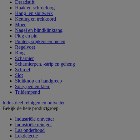
Draadstift
Haak en schroefoog
Hang- en sluitwerk
Ketting en trekkoord
Moer
Nagel en blindklinktang
Plug en pin
Punten, spijkers en nieten
Regelvoet
Ring
Scharnier
Scharnierpen, -strip en geheng
Schroef
Slot
Sluitknop en handgreep
Spie, pen en klem
Trildempend
Industrieel reinigen en ontvetten
Bekijk de hele productgroep
Industriële ontvetter
Industriële reiniger
Las onderhoud
Lekdetectie