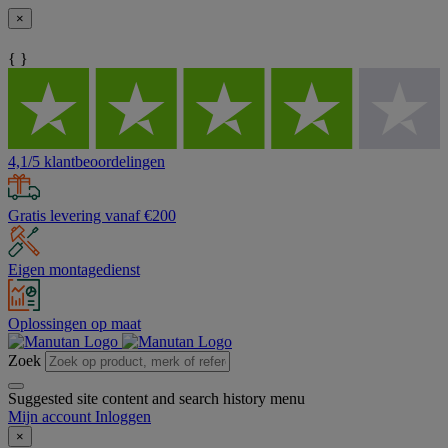
×
{ }
4,1/5 klantbeoordelingen
Gratis levering vanaf €200
Eigen montagedienst
Oplossingen op maat
Zoek
Suggested site content and search history menu
Mijn account
Inloggen
×