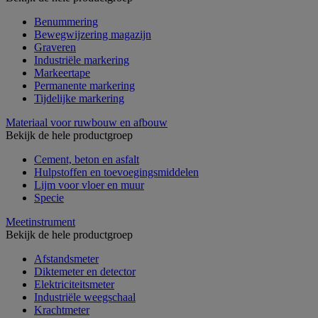
Benummering
Bewegwijzering magazijn
Graveren
Industriële markering
Markeertape
Permanente markering
Tijdelijke markering
Materiaal voor ruwbouw en afbouw
Bekijk de hele productgroep
Cement, beton en asfalt
Hulpstoffen en toevoegingsmiddelen
Lijm voor vloer en muur
Specie
Meetinstrument
Bekijk de hele productgroep
Afstandsmeter
Diktemeter en detector
Elektriciteitsmeter
Industriële weegschaal
Krachtmeter