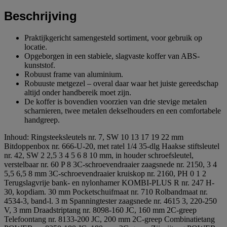
Beschrijving
Praktijkgericht samengesteld sortiment, voor gebruik op
locatie.
Opgeborgen in een stabiele, slagvaste koffer van ABS-
kunststof.
Robuust frame van aluminium.
Robuuste metgezel – overal daar waar het juiste gereedschap
altijd onder handbereik moet zijn.
De koffer is bovendien voorzien van drie stevige metalen
scharnieren, twee metalen dekselhouders en een comfortabele
handgreep.
Inhoud: Ringsteeksleutels nr. 7, SW 10 13 17 19 22 mm
Bitdoppenbox nr. 666-U-20, met ratel 1/4 35-dlg Haakse stiftsleutel
nr. 42, SW 2 2,5 3 4 5 6 8 10 mm, in houder schroefsleutel,
verstelbaar nr. 60 P 8 3C-schroevendraaier zaagsnede nr. 2150, 3 4
5,5 6,5 8 mm 3C-schroevendraaier kruiskop nr. 2160, PH 0 1 2
Terugslagvrije bank- en nylonhamer KOMBI-PLUS R nr. 247 H-
30, kopdiam. 30 mm Pocketschuifmaat nr. 710 Rolbandmaat nr.
4534-3, band-l. 3 m Spanningtester zaagsnede nr. 4615 3, 220-250
V, 3 mm Draadstriptang nr. 8098-160 JC, 160 mm 2C-greep
Telefoontang nr. 8133-200 JC, 200 mm 2C-greep Combinatietang