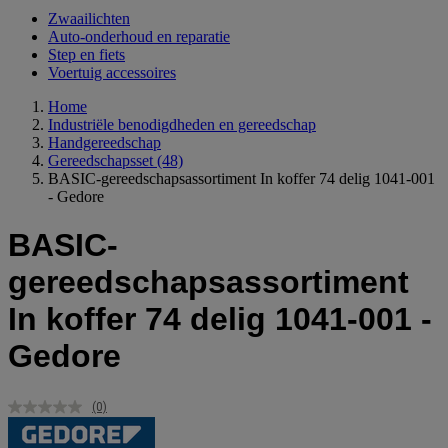
Zwaailichten
Auto-onderhoud en reparatie
Step en fiets
Voertuig accessoires
Home
Industriële benodigdheden en gereedschap
Handgereedschap
Gereedschapsset
(48)
BASIC-gereedschapsassortiment In koffer 74 delig 1041-001
- Gedore
BASIC-
gereedschapsassortiment
In koffer 74 delig 1041-001 -
Gedore
(0)
Geen
scorewaarde.
Dezelfde