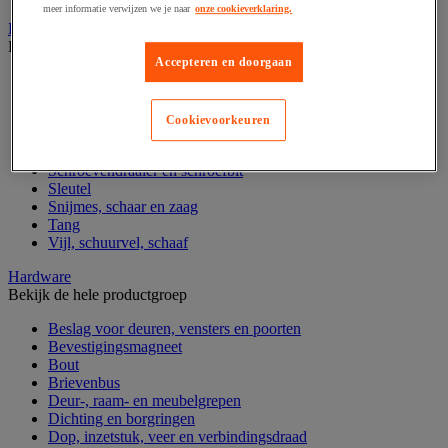
meer informatie verwijzen we je naar
onze cookieverklaring.
Handgereedschap
Bekijk de hele productgroep
Accepteren en doorgaan
Bankschroef, extractor en klem
Dop en ratel
Gereedschapsset
Cookievoorkeuren
Hamer en slagwerktuig
Momentsleutel en schroevendraaier
Schroevendraaier en schroefbit
Sleutel
Snijmes, schaar en zaag
Tang
Vijl, schuurvel, schaaf
Hardware
Bekijk de hele productgroep
Beslag voor deuren, vensters en poorten
Bevestigingsmagneet
Bout
Brievenbus
Deur-, raam- en meubelgrepen
Dichting en borgringen
Dop, inzetstuk, veer en verbindingsdraad