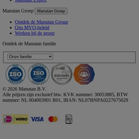
Manutan Groep
Manutan Groep
Ontdek de Manutan Group
Ons MVO-beleid
Werken bij de groep
Ontdek de Manutan familie
© 2026 Manutan B.V.
Alle prijzen zijn exclusief btw. KVK nummer: 30053885, BTW
nummer: NL 004003901 B01, IBAN: NL07BNPA0227675029
Accessibility - some points not compliant