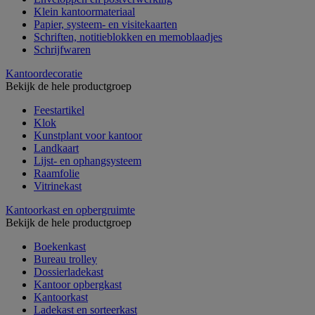
Klein kantoormateriaal
Papier, systeem- en visitekaarten
Schriften, notitieblokken en memoblaadjes
Schrijfwaren
Kantoordecoratie
Bekijk de hele productgroep
Feestartikel
Klok
Kunstplant voor kantoor
Landkaart
Lijst- en ophangsysteem
Raamfolie
Vitrinekast
Kantoorkast en opbergruimte
Bekijk de hele productgroep
Boekenkast
Bureau trolley
Dossierladekast
Kantoor opbergkast
Kantoorkast
Ladekast en sorteerkast