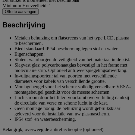
Dit artikel is momenteel niet beschikbaar
Minimum Hoeveelheid: 1
Offerte aanvragen
Beschrijving
Metalen behuizing om flatscreens van het type LCD, plasma
te beschermen.
Biedt standaard IP 54 bescherming tegen stof en water.
Eigenschappen:
Sloten: waarborgen de veiligheid van het materiaal in de kist.
Slagvast glas: polycarbonaatglas bevestigd in het frame met
moleculaire strip. Optioneel anti-weerspiegelingsafwerking.
In-/uitgangspoorten: tal van poorten met verschillende
diameters voor kabels van verschillende grootte.
Montagebeugel voor het scherm: volledig verstelbare VESA-
montagebeugel geschikt voor de meeste schermen.
Luchtstroom door het filter: voorkomt oververhitting dankzij
de circulatie van verse en schone lucht in de kast.
Geen montage nodig: de behuizing wordt gebruiksklaar
geleverd voor de installatie van uw plasmascherm.
IP54 stof- en waterbescherming.
Belangrijk, overweeg de antireflectieoptie (optioneel).