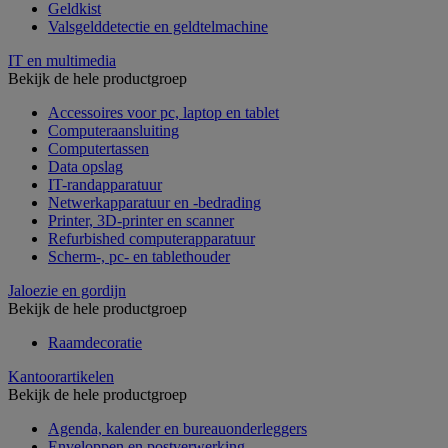
Geldkist
Valsgelddetectie en geldtelmachine
IT en multimedia
Bekijk de hele productgroep
Accessoires voor pc, laptop en tablet
Computeraansluiting
Computertassen
Data opslag
IT-randapparatuur
Netwerkapparatuur en -bedrading
Printer, 3D-printer en scanner
Refurbished computerapparatuur
Scherm-, pc- en tablethouder
Jaloezie en gordijn
Bekijk de hele productgroep
Raamdecoratie
Kantoorartikelen
Bekijk de hele productgroep
Agenda, kalender en bureauonderleggers
Enveloppen en postverwerking