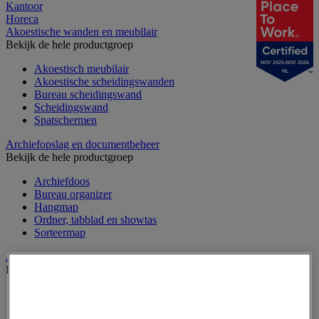
Kantoor
Horeca
Akoestische wanden en meubilair
Bekijk de hele productgroep
NOV 2025-NOV 2026
Akoestisch meubilair
NL
Akoestische scheidingswanden
Bureau scheidingswand
Scheidingswand
Spatschermen
Archiefopslag en documentbeheer
Bekijk de hele productgroep
Archiefdoos
Bureau organizer
Hangmap
Ordner, tabblad en showtas
Sorteermap
Audiovisueel
Bekijk de hele productgroep
Aansluitingen audio en video
Audio- en Hi-Fi-apparatuur