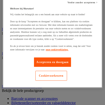
Dynamisch en interactief weergavesysteem
Verder zonder accepteren >
Fotocamera, videocamera en verrekijker
Professionele audio en geluidsopname
Welkom bij Manutan!
Projectie en videoprojectie-apparatuur
Wij vinden het belangrijk om u een bezoek aan onze website op maat te bieden!
Studioverlichting en accessoires
Tv, dvd-speler en Blu-ray
Door op de knop "Accepteren en doorgaan" te klikken, kan ons platform via cookies
informatie uitwisselen met uw browser. Met deze informatie kunnen ons marketingteam
en onze internetpartners de prestaties van onze website meten en uw winkelvoorkeuren
Bewegwijzering en aanduidingsborden
analyseren. Hierdoor kunnen wij u nog meer op uw behoeften afgestemde producten en
Bekijk de hele productgroep
passende/gepersonaliseerd reclame aanbieden. Als u meer wilt weten over de doeleinden
en voorkeuren voor elk type cookie, klikt u op "Cookievoorkeuren".
Deurnaambord
Pictogram
En als je ervoor kiest om je bezoek zonder cookies voort te zetten, mag dat ook! Voor
meer informatie verwijzen we je naar
onze cookieverklaring.
Folderrek en -houder
Bekijk de hele productgroep
Accepteren en doorgaan
Folderrek
Mobiel folderrek
Tafel folderstandaard
Cookievoorkeuren
Wandfolderhouder
Inname en beheer van geld
Bekijk de hele productgroep
Barcode scanner en accessoires
Biljettenteller/sorteerder en valsgelddetector