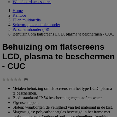
Whiteboard accessoires
Home
Kantoor
IT en multimedia
Scherm-, pc- en tablethouder
Pc-schermhouder
(48)
Behuizing om flatscreens LCD, plasma te beschermen - CUC
Behuizing om flatscreens
LCD, plasma te beschermen
- CUC
(0)
Geen
scorewaarde.
Metalen behuizing om flatscreens van het type LCD, plasma
Dezelfde
te beschermen.
paginalink.
Biedt standaard IP 54 bescherming tegen stof en water.
Eigenschappen:
Sloten: waarborgen de veiligheid van het materiaal in de kist.
Slagvast glas: polycarbonaatglas bevestigd in het frame met
moleculaire strip. Optioneel anti-weerspiegelingsafwerking.