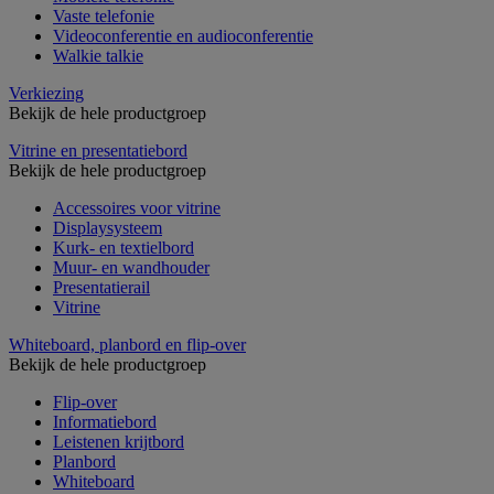
Vaste telefonie
Videoconferentie en audioconferentie
Walkie talkie
Verkiezing
Bekijk de hele productgroep
Vitrine en presentatiebord
Bekijk de hele productgroep
Accessoires voor vitrine
Displaysysteem
Kurk- en textielbord
Muur- en wandhouder
Presentatierail
Vitrine
Whiteboard, planbord en flip-over
Bekijk de hele productgroep
Flip-over
Informatiebord
Leistenen krijtbord
Planbord
Whiteboard